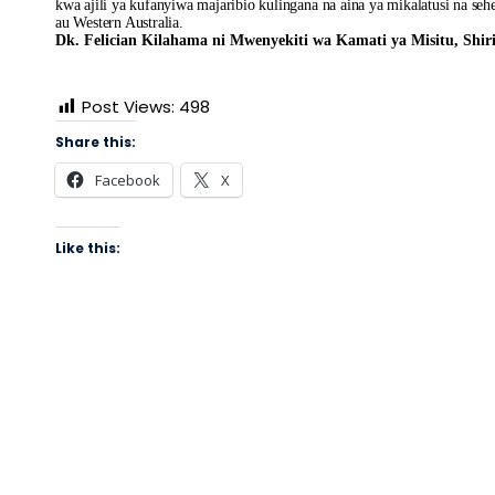
kwa ajili ya kufanyiwa majaribio kulingana na aina ya mikalatusi na s
au Western Australia.
Dk. Felician Kilahama ni Mwenyekiti wa Kamati ya Misitu, Shir
Post Views:
498
Share this:
Facebook
X
Like this: