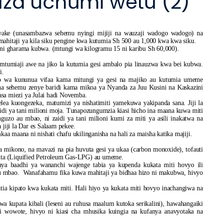
kuza uchumi wetu (2)
i wake (unasambazwa sehemu nyingi mijiji na wauzaji wadogo wadogo) na
ahitaji ya kila siku pengine kwa kutumia Sh 500 au 1,000 kwa kwa siku.
 ni gharama kubwa. (mtungi wa kilogramu 15 ni karibu Sh 60,000).
tumiaji awe na jiko la kutumia gesi ambalo pia linauzwa kwa bei kubwa.
i.
o wa kununua vifaa kama mitungi ya gesi na majiko au kutumia umeme
, na sehemu zenye baridi kama mikoa ya Nyanda za Juu Kusini na Kaskazini
hasa miezi ya Julai hadi Novemba.
lea kuongezeka, matumizi ya nishatimiti yamekuwa yakipanda sana. Jiji la
idi ya tani milioni moja. Tunapozungumzia kiasi hicho ina maana kuwa miti
uzo au mbao, ni zaidi ya tani milioni kumi za miti ya asili inakatwa na
jiji la Dar es Salaam pekee.
aa maana ni nishati chafu ukilinganisha na hali za maisha katika majiji.
 mikono, na mavazi na pia huvuta gesi ya ukaa (carbon monoxide), tofauti
futa (Liquified Petroleum Gas-LPG) au umeme.
fanya baadhi ya wananchi wajenge tabia ya kupenda kukata miti hovyo ili
zo au mbao. Wanafahamu fika kuwa mahitaji ya bidhaa hizo ni makubwa, hivyo
tia kipato kwa kukata miti. Hali hiyo ya kukata miti hovyo inachangiwa na
a kupata kibali (leseni au ruhusa maalum kutoka serikalini), hawahangaiki
i wowote, hivyo ni kiasi cha mhusika kuingia na kufanya anavyotaka na