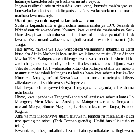
hatimaye kuondoka bila ya kuulizwa na mtu yeyote.
Ingawa rasilimali misitu zinasaidia watu wengi kumudu maisha yao ya 
kutoweka kwa kasi sana ukilinganisha na kasi ya kupanda miti au maen
madhara kwa mazingira.
Utafiti juu ya miti inayofaa kuoteshwa nchini
Suala la kupanda miti si geni nchini maana miaka ya 1970 Serikali i
kibinadamu zisizo endelevu. Kwanza, kwa kuanzisha mashamba ya Serika
Uanzishwaji wa mashamba ya miti ulikuwa ni matokeo ya utafiti ulio
kwanza Wajerumani waliazisha shughuli za utafiti wa misitu na miti (b
Tanga.
Hata hivyo, mwaka wa 1928 Waingereza walihamisha shughuli za utaf
kituo cha Afrika Mashariki kwa utafiti wa kilimo na misitu (East Afri
Mwaka 1950 Waingereza walikitengeneza upya kituo cha Lushoto ili kiw
zaidi changamoto za ndani ya nchi kuliko kwa mtazamo wa kijumla wa 
Vilevile mwaka 1951 walianzisha kituo cha kufanya utafiti wa mbao 
matumizi mbalimbali kulingana na hali ya hewa kwa sehemu husika (local
Kituo cha Muguga nchini Kenya kwa namna moja au nyingine kiliweza 
zilizokuwa chini ya himaya ya Waingereza.
Hata hivyo, nchi zenyewe (Kenya, Tanganyika na Uganda) ziliazisha na k
nchi husika.
Hivyo, kwa upande wa Tanganyika vituo vilianzishwa sehemu kama L
Morogoro; Meru Mkoa wa Arusha; na Matogoro karibu na Songea mk
mkoani Mbeya; Shume-Magamba, Lushoto mkoani wa Tanga; Rondo mk
Kagera.
Aina ya miti ilizofanyiwa utafiti ilikuwa ni pamoja na mikalatusi (Euca
tree species) na misaji (Teak-Tectona grandis). Utafiti huo ulihusisha
trials).
Kwa mfano, mbegu mbalimbali za miti aina ya mikalatusi ziliingizwa nch