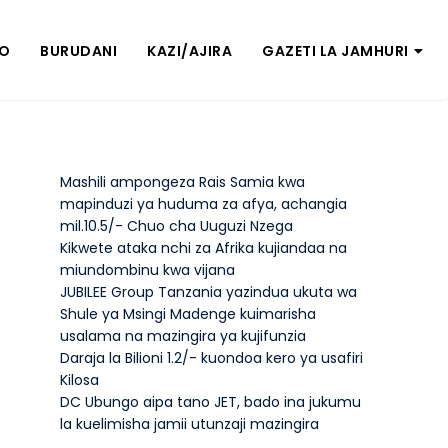
ZO
BURUDANI
KAZI/AJIRA
GAZETI LA JAMHURI
Mashili ampongeza Rais Samia kwa
mapinduzi ya huduma za afya, achangia
mil.10.5/- Chuo cha Uuguzi Nzega
Kikwete ataka nchi za Afrika kujiandaa na
miundombinu kwa vijana
JUBILEE Group Tanzania yazindua ukuta wa
Shule ya Msingi Madenge kuimarisha
usalama na mazingira ya kujifunzia
Daraja la Bilioni 1.2/- kuondoa kero ya usafiri
Kilosa
DC Ubungo aipa tano JET, bado ina jukumu
la kuelimisha jamii utunzaji mazingira