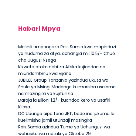
Habari Mpya
Mashili ampongeza Rais Samia kwa mapinduzi
ya huduma za afya, achangia mil.10.5/- Chuo
cha Uuguzi Nzega
Kikwete ataka nchi za Afrika kujiandaa na
miundombinu kwa vijana
JUBILEE Group Tanzania yazindua ukuta wa
Shule ya Msingi Madenge kuimarisha usalama
na mazingira ya kujifunzia
Daraja la Bilioni 1.2/- kuondoa kero ya usafiri
Kilosa
DC Ubungo aipa tano JET, bado ina jukumu la
kuelimisha jamii utunzaji mazingira
Rais Samia azindua Tume ya Uchunguzi wa
wahusika wa matuki ya Oktoba 29