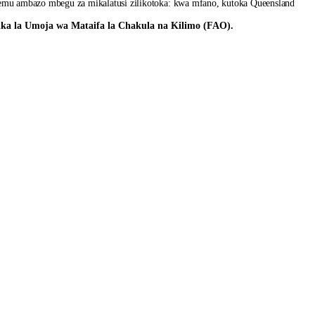
ehemu ambazo mbegu za mikalatusi zilikotoka: kwa mfano, kutoka Queensland
ika la Umoja wa Mataifa la Chakula na Kilimo (FAO).