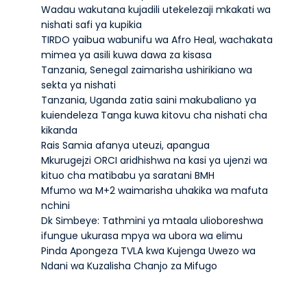
Wadau wakutana kujadili utekelezaji mkakati wa
nishati safi ya kupikia
TIRDO yaibua wabunifu wa Afro Heal, wachakata
mimea ya asili kuwa dawa za kisasa
Tanzania, Senegal zaimarisha ushirikiano wa
sekta ya nishati
Tanzania, Uganda zatia saini makubaliano ya
kuiendeleza Tanga kuwa kitovu cha nishati cha
kikanda
Rais Samia afanya uteuzi, apangua
Mkurugejzi ORCI aridhishwa na kasi ya ujenzi wa
kituo cha matibabu ya saratani BMH
Mfumo wa M+2 waimarisha uhakika wa mafuta
nchini
Dk Simbeye: Tathmini ya mtaala ulioboreshwa
ifungue ukurasa mpya wa ubora wa elimu
Pinda Apongeza TVLA kwa Kujenga Uwezo wa
Ndani wa Kuzalisha Chanjo za Mifugo