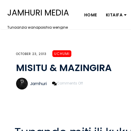
JAMHURI MEDIA
HOME
KITAIFA
Tunaanzia wanapoishia wengine
UCHUMI
OCTOBER 23, 2013
MISITU & MAZINGIRA
On
Jamhuri
Comments Off
MISITU
&
MAZINGIRA