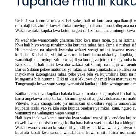
Tupande miti ili ku
Urahisi wa kutumia mkaa si bei yake, bali ni kutokana upatikanaj
mtumiaji halazimiki kuweka mkaa mwingi, bali ananunua kulingana na m
Wakati akitaka kupika kwa kutumia gesi ni lazima anunue mtungi ikiwa
Ni wachache wanaomudu gharama hizo kwa mara moja, pia ni lazima m
Kwa hali hiyo wengi tunakimbilia kutumia mkaa hata kama si nishati saf
Hii inatokana na ukweli kwamba wakazi wengi mijini hawana uwez
kupikia. Kadhalika, vijijini wanatumia kuni kama nishati ya kupikia
wanahitaji kuni nyingi zaidi kwa ajili ya kuongeza joto katika nyumba 
Kutokana na hali halisi kwamba wakazi katika miji na majiji wanaende
Dar es Salaam pekee matumizi ya mkaa na kuni yanakadiriwa kufikia za
inayokatwa kutengeneza mkaa peke yake bila ya kujumlisha kuni na ng
kuangamia bila huruma. Hiki ni kiasi kikubwa cha miti kwa matumizi ya 
Tungetarajia kuwa watu wengi wanaoishi katika jiji hilo wasingetumia mk
Katika harakati za kupika chakula kwa kutumia mkaa, mpishi huchafuka
kama angekuwa anapika kwa kutumia gesiasilia, gesi zitokanazo na ma
Vilevile, kuna changamoto ya umasikini uliokithiri vijijini unaowa
kujipatia riziki yao ya kila siku kupitia biashara ya mkaa, kuni, ngu
wanunuzi na walanguzi wapo wengi tu.
Hali hiyo inakuwa kama motisha kwa wakazi wa vijiji kuendelea kujipa
ukweli kwamba misitu mingi katika bara haina wasimamizi hata kidogo.
Wakati wanaovuna au kukata miti ya asili wanatakiwa wafanye hivyo kw
kutafuta kibali kwa sababu wanafahamu kuwa misitu haina usimamiz