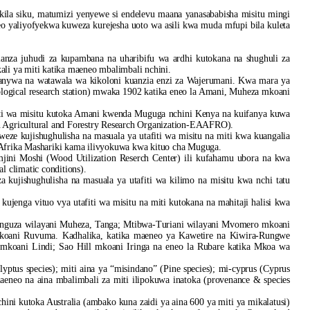
kila siku, matumizi yenyewe si endelevu maana yanasababisha misitu mingi
eo yaliyofyekwa kuweza kurejesha uoto wa asili kwa muda mfupi bila kuleta
lianza juhudi za kupambana na uharibifu wa ardhi kutokana na shughuli za
li ya miti katika maeneo mbalimbali nchini.
fanywa na watawala wa kikoloni kuanzia enzi za Wajerumani. Kwa mara ya
iological research station) mwaka 1902 katika eneo la Amani, Muheza mkoani
iti wa misitu kutoka Amani kwenda Muguga nchini Kenya na kuifanya kuwa
can Agricultural and Forestry Research Organization-EAAFRO).
eze kujishughulisha na masuala ya utafiti wa misitu na miti kwa kuangalia
Afrika Mashariki kama ilivyokuwa kwa kituo cha Muguga.
mjini Moshi (Wood Utilization Reserch Center) ili kufahamu ubora na kwa
 climatic conditions).
kujishughulisha na masuala ya utafiti wa kilimo na misitu kwa nchi tatu
ujenga vituo vya utafiti wa misitu na miti kutokana na mahitaji halisi kwa
onguza wilayani Muheza, Tanga; Mtibwa-Turiani wilayani Mvomero mkoani
oani Ruvuma. Kadhalika, katika maeneo ya Kawetire na Kiwira-Rungwe
oani Lindi; Sao Hill mkoani Iringa na eneo la Rubare katika Mkoa wa
lyptus species); miti aina ya “misindano” (Pine species); mi-cyprus (Cyprus
 maeneo na aina mbalimbali za miti ilipokuwa inatoka (provenance & species
ini kutoka Australia (ambako kuna zaidi ya aina 600 ya miti ya mikalatusi)