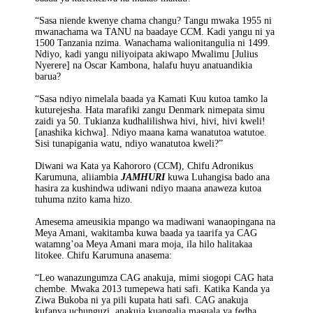
“Sasa niende kwenye chama changu? Tangu mwaka 1955 ni
mwanachama wa TANU na baadaye CCM. Kadi yangu ni ya
1500 Tanzania nzima. Wanachama walionitangulia ni 1499.
Ndiyo, kadi yangu niliyoipata akiwapo Mwalimu [Julius
Nyerere] na Oscar Kambona, halafu huyu anatuandikia
barua?
“Sasa ndiyo nimelala baada ya Kamati Kuu kutoa tamko la
kuturejesha. Hata marafiki zangu Denmark nimepata simu
zaidi ya 50. Tukianza kudhalilishwa hivi, hivi, hivi kweli!
[anashika kichwa]. Ndiyo maana kama wanatutoa watutoe.
Sisi tunapigania watu, ndiyo wanatutoa kweli?”
Diwani wa Kata ya Kahororo (CCM), Chifu Adronikus
Karumuna, aliiambia
JAMHURI
kuwa Luhangisa bado ana
hasira za kushindwa udiwani ndiyo maana anaweza kutoa
tuhuma nzito kama hizo.
Amesema ameusikia mpango wa madiwani wanaopingana na
Meya Amani, wakitamba kuwa baada ya taarifa ya CAG
watamng’oa Meya Amani mara moja, ila hilo halitakaa
litokee. Chifu Karumuna anasema:
“Leo wanazungumza CAG anakuja, mimi siogopi CAG hata
chembe. Mwaka 2013 tumepewa hati safi. Katika Kanda ya
Ziwa Bukoba ni ya pili kupata hati safi. CAG anakuja
kufanya uchunguzi, anakuja kuangalia masuala ya fedha.