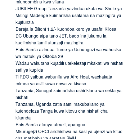
miundombinu kwa vijana
JUBILEE Group Tanzania yazindua ukuta wa Shule ya
Msingi Madenge kuimarisha usalama na mazingira ya
kujifunzia
Daraja la Bilioni 1.2/- kuondoa kero ya usafiri Kilosa
DC Ubungo aipa tano JET, bado ina jukumu la
kuelimisha jamii utunzaji mazingira
Rais Samia azindua Tume ya Uchunguzi wa wahusika
wa matuki ya Oktoba 29
Wadau wakutana kujadili utekelezaji mkakati wa nishati
safi ya kupikia
TIRDO yaibua wabunifu wa Afro Heal, wachakata
mimea ya asili kuwa dawa za kisasa
Tanzania, Senegal zaimarisha ushirikiano wa sekta ya
nishati
Tanzania, Uganda zatia saini makubaliano ya
kuiendeleza Tanga kuwa kitovu cha nishati cha
kikanda
Rais Samia afanya uteuzi, apangua
Mkurugejzi ORCI aridhishwa na kasi ya ujenzi wa kituo
cha matibabu ya saratani BMH