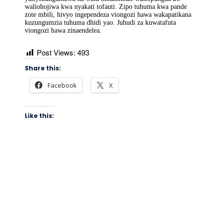
waliohojiwa kwa nyakati tofauti. Zipo tuhuma kwa pande
zote mbili, hivyo ingependeza viongozi hawa wakapatikana
kuzungumzia tuhuma dhidi yao. Juhudi za kuwatafuta
viongozi hawa zinaendelea.
Post Views:
493
Share this:
Facebook
X
Like this: