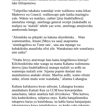
lake lililopotezwa.
“Tulipofika tukakuta watendaji wote walikuwa wana kikao.
Madereva wa Council, walikuwapo pale katika mazingira
yale. Wakuu wa maidara, cashier [jina linahifadhiwa]
ametafuta vitenge, amefunga general receipt (stakabadhi za
malipo) na ‘mafaili’ mbele yao wote, amefunga amejitwisha
amekwenda kutupa.
“Aliondoka na pikipiki na hakuna aliyeshituka… Watu
wameniambia, Amani [Meya wa sasa] anaposema
‘nimekaguliwa na Tume tatu’, sasa ana mpango wa
kuhakikisha anasafisha ofisi zile. Wanakutana mle wanafanya
nini usiku?
“Vitabu hivyo anavitoaje hata kama kingelikuwa kimoja?
Kilichosikitisha mke wangu na mama Kahama walimuona
dereva (jina linahifadhiwa) anatupa mafaili ya ardhi na
wametupa mafaili yote. Sijaona popote duniani mtu
anatuhumiwa anabaki ofisini. Maofisa ardhi, wamo ofisini
usiku, ofisini muda wote wanahaha,” alisema Luhangisa.
Kuhusu kufukuzwa kwao udiwani, Luhangisa kwanza
anaishukuru Kamati Kuu ya CCM kwa kuwarejeshea
uanachama, lakini anaeleza hali ilivyokuwa: “Bila kuitwa,
bila kushirikishwa, tulipewa onyo. Kabla hatujalitumikia
tukapewa barua ya kutufukuza, na kabla barua hatujazipata
tukatangazwa kuwa tumefukuzwa, na kesho yake tukapata