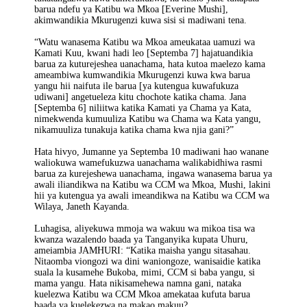
barua ndefu ya Katibu wa Mkoa [Everine Mushi],
akimwandikia Mkurugenzi kuwa sisi si madiwani tena.
“Watu wanasema Katibu wa Mkoa ameukataa uamuzi wa
Kamati Kuu, kwani hadi leo [Septemba 7] hajatuandikia
barua za kuturejeshea uanachama, hata kutoa maelezo kama
ameambiwa kumwandikia Mkurugenzi kuwa kwa barua
yangu hii naifuta ile barua [ya kutengua kuwafukuza
udiwani] angetueleza kitu chochote katika chama. Jana
[Septemba 6] niliitwa katika Kamati ya Chama ya Kata,
nimekwenda kumuuliza Katibu wa Chama wa Kata yangu,
nikamuuliza tunakuja katika chama kwa njia gani?”
Hata hivyo, Jumanne ya Septemba 10 madiwani hao wanane
waliokuwa wamefukuzwa uanachama walikabidhiwa rasmi
barua za kurejeshewa uanachama, ingawa wanasema barua ya
awali iliandikwa na Katibu wa CCM wa Mkoa, Mushi, lakini
hii ya kutengua ya awali imeandikwa na Katibu wa CCM wa
Wilaya, Janeth Kayanda.
Luhagisa, aliyekuwa mmoja wa wakuu wa mikoa tisa wa
kwanza wazalendo baada ya Tanganyika kupata Uhuru,
ameiambia JAMHURI: “Katika maisha yangu sitasahau.
Nitaomba viongozi wa dini waniongoze, wanisaidie katika
suala la kusamehe Bukoba, mimi, CCM si baba yangu, si
mama yangu. Hata nikisamehewa namna gani, nataka
kuelezwa Katibu wa CCM Mkoa amekataa kufuta barua
baada ya kuelekezwa na makao makuu?