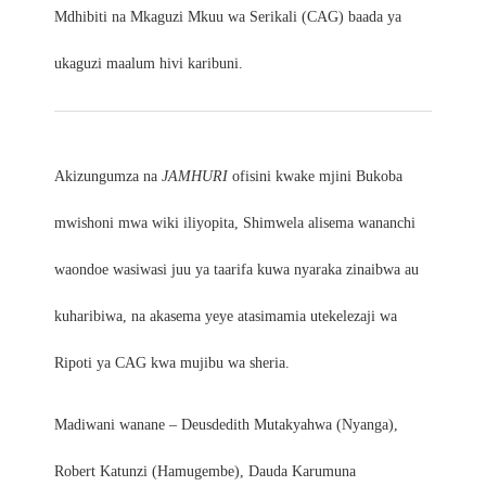
Mdhibiti na Mkaguzi Mkuu wa Serikali (CAG) baada ya
ukaguzi maalum hivi karibuni.
Akizungumza na
JAMHURI
ofisini kwake mjini Bukoba
mwishoni mwa wiki iliyopita, Shimwela alisema wananchi
waondoe wasiwasi juu ya taarifa kuwa nyaraka zinaibwa au
kuharibiwa, na akasema yeye atasimamia utekelezaji wa
Ripoti ya CAG kwa mujibu wa sheria.
Madiwani wanane – Deusdedith Mutakyahwa (Nyanga),
Robert Katunzi (Hamugembe), Dauda Karumuna