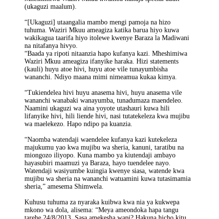
(ukaguzi maalum).
“[Ukaguzi] utaangalia mambo mengi pamoja na hizo
tuhuma. Waziri Mkuu ameagiza katika barua hiyo kuwa
wakikagua taarifa hiyo itolewe kwenye Baraza la Madiwani
na nitafanya hivyo.
“Baada ya ripoti nitaanzia hapo kufanya kazi. Mheshimiwa
Waziri Mkuu ameagiza ifanyike haraka. Hizi statements
(kauli) huyu atoe hivi, huyu atoe vile tunayumbisha
wananchi. Ndiyo maana mimi nimeamua kukaa kimya.
“Tukiendelea hivi huyu anasema hivi, huyu anasema vile
wananchi wanabaki wanayumba, tunadumaza maendeleo.
Naamini ukaguzi wa aina yoyote utashauri kuwa hili
lifanyike hivi, hili liende hivi, nasi tutatekeleza kwa mujibu
wa maelekezo. Hapo ndipo pa kuanzia.
“Naomba watendaji waendelee kufanya kazi kutekeleza
majukumu yao kwa mujibu wa sheria, kanuni, taratibu na
miongozo iliyopo. Kuna mambo ya kiutendaji ambayo
hayasubiri maamuzi ya Baraza, hayo tuendelee nayo.
Watendaji wasiyumbe kuingia kwenye siasa, watende kwa
mujibu wa sheria na wananchi watuamini kuwa tutasimamia
sheria,” amesema Shimwela.
Kuhusu tuhuma za nyaraka kuibwa kwa nia ya kukwepa
mkono wa dola, alisema: “Meya ameondoka hapa tangu
tarehe 24/8/2013. Sasa amekesha wapi? Hakuna hicho kitu