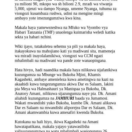
ya milioni 90, mkopo wa sh bilioni 2.9, mradi wa viwanja
5,000, ujenzi wa dampo Nyanga, umeme Nyanga, tuhuma za
viongozi kusambaza rushwa, udini na mengine mingi
ambayo yote imezungumziwa kwa kina.
Makala haya yamewezeshwa na Mfuko wa Vyombo vya
Habari Tanzania (TMF) unaolenga kuimarisha weledi katika
sekta ya habari nchini.
Wiki ijayo, tutakuletea sehemu ya pili ya makala haya,
itakayokuwa na mahojiano kati ya madiwani sita, mameneja
wa miradi inayolalamikiwa, viongozi wa CCM ngazi
mbalimbali na madiwani wa pande zote wanaopingana.
Hata hivyo, hadi naandika makala haya nilikuwa sijafanikiwa
kuzungumza na Mbunge wa Bukoba Mjini, Khamis
Kagasheki, ambaye amenieleza kuwa ametingwa na kazi na
akaahidi kuwa tungezungumza akiwa Dar es Salaam, lakini
pia Meya wa Halmashauri ya Manispaa ya Bukoba, Dk.
Anatory Amani, nilikuwa sijazungumza naye pia. Dk. Amani
aliahidi kuzungumza na
JAMHURI
baada ya Jumamosi.
Wakati mwandishi yuko Bukoba, kumbe Dk. Amani alikuwa
Dar es Salaam na mwandishi aliporejea Dar es Salaam, Dk.
Amani akamwambia kuwa amesafiri kwenda Bukoba.
Kutokana na hali hiyo, ikiwa Kagasheki na Amani
hawatapatikana, makala yajayo yatawasilisha
yaliyozungumzwa na watu mbalimbali wasiopungua 26