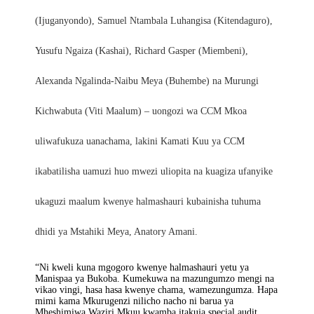
(Ijuganyondo), Samuel Ntambala Luhangisa (Kitendaguro),
Yusufu Ngaiza (Kashai), Richard Gasper (Miembeni),
Alexanda Ngalinda-Naibu Meya (Buhembe) na Murungi
Kichwabuta (Viti Maalum) – uongozi wa CCM Mkoa
uliwafukuza uanachama, lakini Kamati Kuu ya CCM
ikabatilisha uamuzi huo mwezi uliopita na kuagiza ufanyike
ukaguzi maalum kwenye halmashauri kubainisha tuhuma
dhidi ya Mstahiki Meya, Anatory Amani.
“Ni kweli kuna mgogoro kwenye halmashauri yetu ya
Manispaa ya Bukoba. Kumekuwa na mazungumzo mengi na
vikao vingi, hasa hasa kwenye chama, wamezungumza. Hapa
mimi kama Mkurugenzi nilicho nacho ni barua ya
Mheshimiwa Waziri Mkuu kwamba itakuja special audit