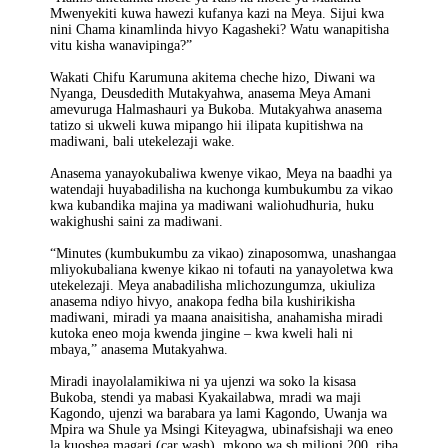
Mwenyekiti kuwa hawezi kufanya kazi na Meya. Sijui kwa
nini Chama kinamlinda hivyo Kagasheki? Watu wanapitisha
vitu kisha wanavipinga?”
Wakati Chifu Karumuna akitema cheche hizo, Diwani wa
Nyanga, Deusdedith Mutakyahwa, anasema Meya Amani
amevuruga Halmashauri ya Bukoba. Mutakyahwa anasema
tatizo si ukweli kuwa mipango hii ilipata kupitishwa na
madiwani, bali utekelezaji wake.
Anasema yanayokubaliwa kwenye vikao, Meya na baadhi ya
watendaji huyabadilisha na kuchonga kumbukumbu za vikao
kwa kubandika majina ya madiwani waliohudhuria, huku
wakighushi saini za madiwani.
“Minutes (kumbukumbu za vikao) zinaposomwa, unashangaa
mliyokubaliana kwenye kikao ni tofauti na yanayoletwa kwa
utekelezaji. Meya anabadilisha mlichozungumza, ukiuliza
anasema ndiyo hivyo, anakopa fedha bila kushirikisha
madiwani, miradi ya maana anaisitisha, anahamisha miradi
kutoka eneo moja kwenda jingine – kwa kweli hali ni
mbaya,” anasema Mutakyahwa.
Miradi inayolalamikiwa ni ya ujenzi wa soko la kisasa
Bukoba, stendi ya mabasi Kyakailabwa, mradi wa maji
Kagondo, ujenzi wa barabara ya lami Kagondo, Uwanja wa
Mpira wa Shule ya Msingi Kiteyagwa, ubinafsishaji wa eneo
la kuoshea magari (car wash), mkopo wa sh milioni 200, riba