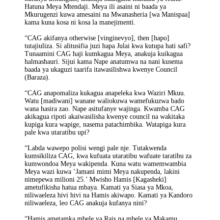
Hatuna Meya Mtendaji. Meya ili asaini ni baada ya
Mkurugenzi kuwa amesaini na Mwanasheria [wa Manispaa]
kama kuna kosa ni kosa la manejimenti.
“CAG akifanya otherwise [vinginevyo], then [hapo]
tutajiuliza. Si alitusifia juzi hapa Julai kwa kutupa hati safi?
Tunaamini CAG haji kumkagua Meya, anakuja kuikagua
halmashauri. Sijui kama Nape anatumwa na nani kusema
baada ya ukaguzi taarifa itawasilishwa kwenye Council
(Baraza).
“CAG anapomaliza kukagua anapeleka kwa Waziri Mkuu.
Watu [madiwani] wanane waliokuwa wamefukuzwa bado
wana hasira zao. Nape asitufanye wajinga. Kwamba CAG
akikagua ripoti akaiwasilisha kwenye council na wakitaka
kupiga kura wapige, nasema patachimbika. Watapiga kura
pale kwa utaratibu upi?
“Labda wawepo polisi wengi pale nje. Tutakwenda
kumsikiliza CAG, kwa kufuata utaratibu wafuate taratibu za
kumwondoa Meya wakipenda. Kuna watu wamemwambia
Meya wazi kuwa ‘Jamani mimi Meya nakupenda, lakini
nimepewa milioni 25.’ Mwisho Hamis [Kagasheki]
ametufikisha hatua mbaya. Kamati ya Siasa ya Mkoa,
niliwaeleza hivi hivi na Hamis akiwapo. Kamati ya Kandoro
niliwaeleza, leo CAG anakuja kufanya nini?
“Hamis ametamka mbele ya Rais na mbele ya Makamu