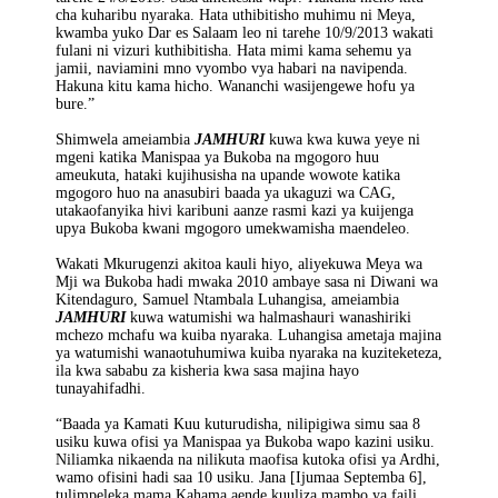
cha kuharibu nyaraka. Hata uthibitisho muhimu ni Meya,
kwamba yuko Dar es Salaam leo ni tarehe 10/9/2013 wakati
fulani ni vizuri kuthibitisha. Hata mimi kama sehemu ya
jamii, naviamini mno vyombo vya habari na navipenda.
Hakuna kitu kama hicho. Wananchi wasijengewe hofu ya
bure.”
Shimwela ameiambia
JAMHURI
kuwa kwa kuwa yeye ni
mgeni katika Manispaa ya Bukoba na mgogoro huu
ameukuta, hataki kujihusisha na upande wowote katika
mgogoro huo na anasubiri baada ya ukaguzi wa CAG,
utakaofanyika hivi karibuni aanze rasmi kazi ya kuijenga
upya Bukoba kwani mgogoro umekwamisha maendeleo.
Wakati Mkurugenzi akitoa kauli hiyo, aliyekuwa Meya wa
Mji wa Bukoba hadi mwaka 2010 ambaye sasa ni Diwani wa
Kitendaguro, Samuel Ntambala Luhangisa, ameiambia
JAMHURI
kuwa watumishi wa halmashauri wanashiriki
mchezo mchafu wa kuiba nyaraka. Luhangisa ametaja majina
ya watumishi wanaotuhumiwa kuiba nyaraka na kuziteketeza,
ila kwa sababu za kisheria kwa sasa majina hayo
tunayahifadhi.
“Baada ya Kamati Kuu kuturudisha, nilipigiwa simu saa 8
usiku kuwa ofisi ya Manispaa ya Bukoba wapo kazini usiku.
Niliamka nikaenda na nilikuta maofisa kutoka ofisi ya Ardhi,
wamo ofisini hadi saa 10 usiku. Jana [Ijumaa Septemba 6],
tulimpeleka mama Kahama aende kuuliza mambo ya faili