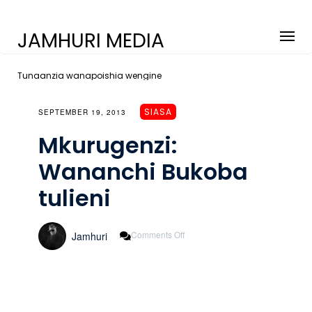
JAMHURI MEDIA
Tunaanzia wanapoishia wengine
SIASA
SEPTEMBER 19, 2013
Mkurugenzi:
Wananchi Bukoba
tulieni
On
Comments Off
Jamhuri
Mkurugenzi:
Wananchi
Bukoba
Tulieni