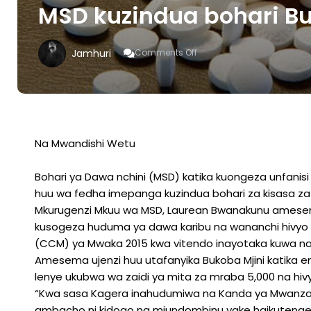
MSD kuzindua bohari B
On
Jamhuri
Comments Off
MSD
Kuzindua
Bohari
Bukoba,
Songea
Na Mwandishi Wetu
Bohari ya Dawa nchini (MSD) katika kuongeza unfanis
huu wa fedha imepanga kuzindua bohari za kisasa za
Mkurugenzi Mkuu wa MSD, Laurean Bwanakunu amesem
kusogeza huduma ya dawa karibu na wananchi hivyo 
(CCM) ya Mwaka 2015 kwa vitendo inayotaka kuwa na 
Amesema ujenzi huu utafanyika Bukoba Mjini katika 
lenye ukubwa wa zaidi ya mita za mraba 5,000 na hi
“Kwa sasa Kagera inahudumiwa na Kanda ya Mwanza, k
ambacho ni kidogo na miundombinu yake haikutengene