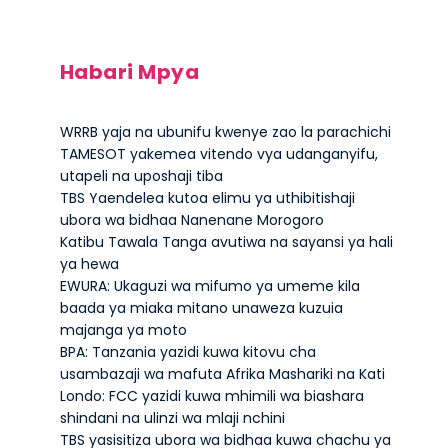
Habari Mpya
WRRB yaja na ubunifu kwenye zao la parachichi
TAMESOT yakemea vitendo vya udanganyifu,
utapeli na uposhaji tiba
TBS Yaendelea kutoa elimu ya uthibitishaji
ubora wa bidhaa Nanenane Morogoro
Katibu Tawala Tanga avutiwa na sayansi ya hali
ya hewa
EWURA: Ukaguzi wa mifumo ya umeme kila
baada ya miaka mitano unaweza kuzuia
majanga ya moto
BPA: Tanzania yazidi kuwa kitovu cha
usambazaji wa mafuta Afrika Mashariki na Kati
Londo: FCC yazidi kuwa mhimili wa biashara
shindani na ulinzi wa mlaji nchini
TBS yasisitiza ubora wa bidhaa kuwa chachu ya