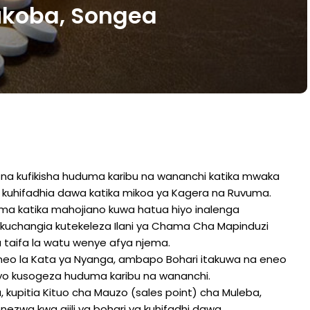
ukoba, Songea
i na kufikisha huduma karibu na wananchi katika mwaka
 kuhifadhia dawa katika mikoa ya Kagera na Ruvuma.
a katika mahojiano kuwa hatua hiyo inalenga
kuchangia kutekeleza Ilani ya Chama Cha Mapinduzi
taifa la watu wenye afya njema.
eneo la Kata ya Nyanga, ambapo Bohari itakuwa na eneo
vyo kusogeza huduma karibu na wananchi.
upitia Kituo cha Mauzo (sales point) cha Muleba,
zwa kwa ajili ya bohari ya kuhifadhi dawa.