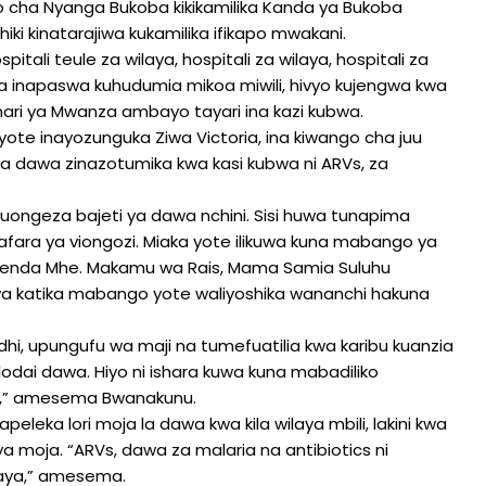
tuo cha Nyanga Bukoba kikikamilika Kanda ya Bukoba
i kinatarajiwa kukamilika ifikapo mwakani.
itali teule za wilaya, hospitali za wilaya, hospitali za
ja inapaswa kuhudumia mikoa miwili, hivyo kujengwa kwa
ari ya Mwanza ambayo tayari ina kazi kubwa.
te inayozunguka Ziwa Victoria, ina kiwango cha juu
 dawa zinazotumika kwa kasi kubwa ni ARVs, za
kuongeza bajeti ya dawa nchini. Sisi huwa tunapima
ara ya viongozi. Miaka yote ilikuwa kuna mabango ya
ekwenda Mhe. Makamu wa Rais, Mama Samia Suluhu
wa katika mabango yote waliyoshika wananchi hakuna
, upungufu wa maji na tumefuatilia kwa karibu kuanzia
dai dawa. Hiyo ni ishara kuwa kuna mabadiliko
sa,” amesema Bwanakunu.
leka lori moja la dawa kwa kila wilaya mbili, lakini kwa
aya moja. “ARVs, dawa za malaria na antibiotics ni
wilaya,” amesema.