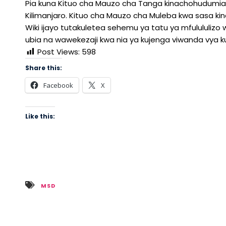
Pia kuna Kituo cha Mauzo cha Tanga kinachohudumia
Kilimanjaro. Kituo cha Mauzo cha Muleba kwa sasa ki
Wiki ijayo tutakuletea sehemu ya tatu ya mfulululiz
ubia na wawekezaji kwa nia ya kujenga viwanda vya kuz
Post Views:
598
Share this:
Facebook
X
Like this:
MSD