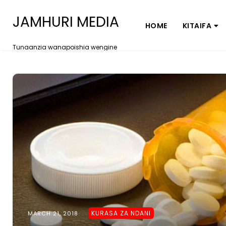
JAMHURI MEDIA
HOME
KITAIFA
Tunaanzia wanapoishia wengine
KURASA ZA NDANI
MARCH 21, 2018