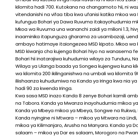
kilomita hadi 700. Kutokana na changamoto hii, ni 
vitendanishi na vifaa tiba kwa ufanisi katika mkoa wa
kufungua Bohari ya Dawa Ruvuma itakayohudumia mk
Mkoa wa Ruvuma una wananchi zaidi ya milioni 1.3, hivy
inaaminika itapunguza gharama za usambazaji, uendes
ambayo hatimaye itaiongezea MSD kipato. Mkoa wa R
MSD kiwanja cha kujenga Bohari hiyo na wanasema fed
Bohari hii inatarajiwa kuhudumia wilaya za Tunduru,
Wilaya ya Ulanga baada ya Songea kujengwa kuna kila
wa kilomita 200 ikilinganishwa na umbali wa kilomita
iliishaanza kuhudumiwa na Kanda ya Iringa kwa nia y
hadi 90 za kwenda Iringa.
Kwa sasa MSD inazo Kanda 8 zenye Bohari kamili am
na Tabora. Kanda ya Mwanza inayohudumia mikoa ya K
Kanda ya Mbeya mikoa ya Mbeya, Songwe na Rukwa, Ka
Kanda nyingine ni Mtwara – mikoa ya Mtwara na Lindi
mikoa ya Kilimanjaro, Arusha na Manyara. Kanda ya 
salaam – mikoa ya Dar es salaam, Morogoro na Pwani