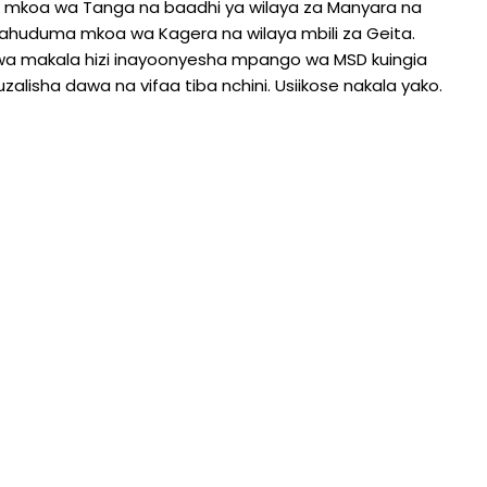
 mkoa wa Tanga na baadhi ya wilaya za Manyara na
nahuduma mkoa wa Kagera na wilaya mbili za Geita.
o wa makala hizi inayoonyesha mpango wa MSD kuingia
alisha dawa na vifaa tiba nchini. Usiikose nakala yako.