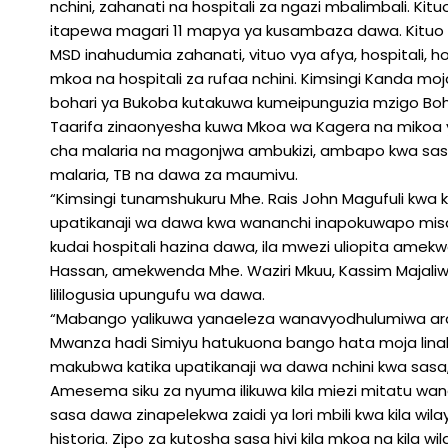
nchini, zahanati na hospitali za ngazi mbalimbali. Ki
itapewa magari 11 mapya ya kusambaza dawa. Kituo hik
MSD inahudumia zahanati, vituo vya afya, hospitali, hosp
mkoa na hospitali za rufaa nchini. Kimsingi Kanda mo
bohari ya Bukoba kutakuwa kumeipunguzia mzigo Boh
Taarifa zinaonyesha kuwa Mkoa wa Kagera na mikoa yo
cha malaria na magonjwa ambukizi, ambapo kwa sasa
malaria, TB na dawa za maumivu.
“Kimsingi tunamshukuru Mhe. Rais John Magufuli kwa 
upatikanaji wa dawa kwa wananchi inapokuwapo misaf
kudai hospitali hazina dawa, ila mwezi uliopita am
Hassan, amekwenda Mhe. Waziri Mkuu, Kassim Majali
lililogusia upungufu wa dawa.
“Mabango yalikuwa yanaeleza wanavyodhulumiwa ardhi
Mwanza hadi Simiyu hatukuona bango hata moja linalo
makubwa katika upatikanaji wa dawa nchini kwa sa
Amesema siku za nyuma ilikuwa kila miezi mitatu wanape
sasa dawa zinapelekwa zaidi ya lori mbili kwa kila wil
historia. Zipo za kutosha sasa hivi kila mkoa na kila 