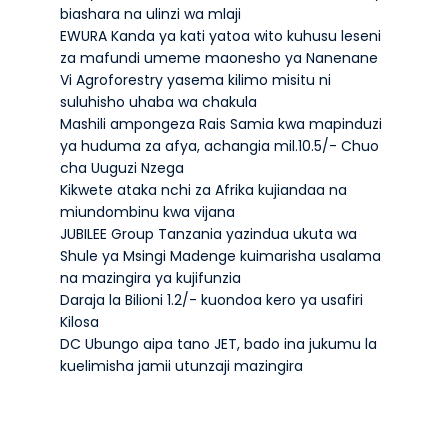
biashara na ulinzi wa mlaji
EWURA Kanda ya kati yatoa wito kuhusu leseni
za mafundi umeme maonesho ya Nanenane
Vi Agroforestry yasema kilimo misitu ni
suluhisho uhaba wa chakula
Mashili ampongeza Rais Samia kwa mapinduzi
ya huduma za afya, achangia mil.10.5/- Chuo
cha Uuguzi Nzega
Kikwete ataka nchi za Afrika kujiandaa na
miundombinu kwa vijana
JUBILEE Group Tanzania yazindua ukuta wa
Shule ya Msingi Madenge kuimarisha usalama
na mazingira ya kujifunzia
Daraja la Bilioni 1.2/- kuondoa kero ya usafiri
Kilosa
DC Ubungo aipa tano JET, bado ina jukumu la
kuelimisha jamii utunzaji mazingira