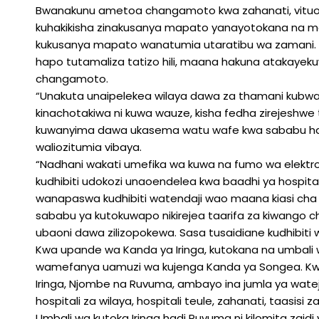
Bwanakunu ametoa changamoto kwa zahanati, vituo vya
kuhakikisha zinakusanya mapato yanayotokana na 
kukusanya mapato wanatumia utaratibu wa zamani. T
hapo tutamaliza tatizo hili, maana hakuna atakayeku
changamoto.
“Unakuta unaipelekea wilaya dawa za thamani kubwa,
kinachotakiwa ni kuwa wauze, kisha fedha zirejeshw
kuwanyima dawa ukasema watu wafe kwa sababu ha
waliozitumia vibaya.
“Nadhani wakati umefika wa kuwa na fumo wa elektron
kudhibiti udokozi unaoendelea kwa baadhi ya hospitali
wanapaswa kudhibiti watendaji wao maana kiasi cha
sababu ya kutokuwapo nikirejea taarifa za kiwango cha
ubaoni dawa zilizopokewa. Sasa tusaidiane kudhibiti 
Kwa upande wa Kanda ya Iringa, kutokana na umbal
wamefanya uamuzi wa kujenga Kanda ya Songea. Kwa
Iringa, Njombe na Ruvuma, ambayo ina jumla ya wateja
hospitali za wilaya, hospitali teule, zahanati, taasisi z
Umbali wa kutoka Iringa hadi Ruvuma ni kilomita zai