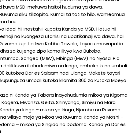
wazi kuwa MSD imekuwa haitoi huduma ya dawa,
 Ruvuma siku zilizopita. Kumaliza tatizo hilo, wameamua
oa huu.
o idadi hii inastahili kupata Kanda ya MSD. Hatua hii
haji na kuongeza ufanisi na upatikanaji wa dawa, hali
uvuma kupitia kwa Katibu Tawala, tayari umewapatia
ha za kuijenga zipo kama ilivyo kwa Bukoba.
 Nantumbo, Songea (M&V), Mbinga (M&V) na Nyasa. Pia
 dalili kuwa itahudumiwa na Iringa, ambako kuna umbali
 900 kutokea Dar es Salaam hadi Ulanga. Makete tayari
a kupunguza umbali kutoka kilomita 360 za kutoka Mbeya
bazo ni Kanda ya Tabora inayohudumia mikoa ya Kigoma
agera, Mwanza, Geita, Shinyanga, Simiyu na Mara.
nda ya Iringa – mikoa ya Iringa, Njombe na Ruvuma.
, na wilaya moja ya Mkoa wa Ruvuma. Kanda ya Moshi –
Dodoma – mikoa ya Singida na Dodoma. Kanda ya Dar es
.