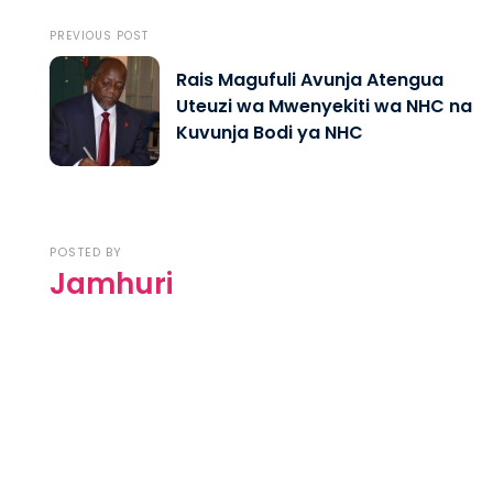
PREVIOUS POST
Rais Magufuli Avunja Atengua
Uteuzi wa Mwenyekiti wa NHC na
Kuvunja Bodi ya NHC
POSTED BY
Jamhuri