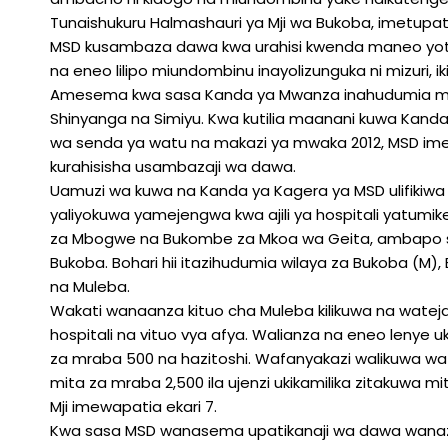
Tunaishukuru Halmashauri ya Mji wa Bukoba, imetupatia 
MSD kusambaza dawa kwa urahisi kwenda maneo yot
na eneo lilipo miundombinu inayolizunguka ni mizuri
Amesema kwa sasa Kanda ya Mwanza inahudumia mik
Shinyanga na Simiyu. Kwa kutilia maanani kuwa Kanda
wa senda ya watu na makazi ya mwaka 2012, MSD ime
kurahisisha usambazaji wa dawa.
Uamuzi wa kuwa na Kanda ya Kagera ya MSD ulifikiwa 
yaliyokuwa yamejengwa kwa ajili ya hospitali yatumik
za Mbogwe na Bukombe za Mkoa wa Geita, ambapo sa
Bukoba. Bohari hii itazihudumia wilaya za Bukoba (M),
na Muleba.
Wakati wanaanza kituo cha Muleba kilikuwa na wateja
hospitali na vituo vya afya. Walianza na eneo lenye 
za mraba 500 na hazitoshi. Wafanyakazi walikuwa wa
mita za mraba 2,500 ila ujenzi ukikamilika zitakuwa 
Mji imewapatia ekari 7.
Kwa sasa MSD wanasema upatikanaji wa dawa wanazozif