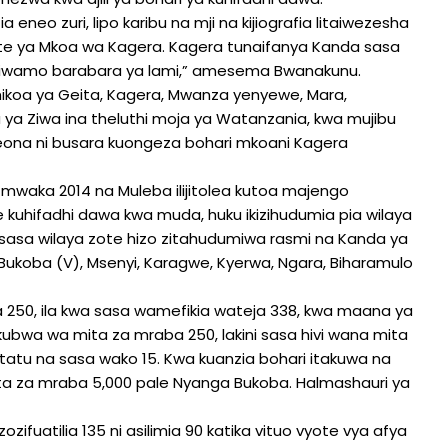
eneo zuri, lipo karibu na mji na kijiografia litaiwezesha
e ya Mkoa wa Kagera. Kagera tunaifanya Kanda sasa
, ikiwamo barabara ya lami,” amesema Bwanakunu.
oa ya Geita, Kagera, Mwanza yenyewe, Mara,
 ya Ziwa ina theluthi moja ya Watanzania, kwa mujibu
ona ni busara kuongeza bohari mkoani Kagera
mwaka 2014 na Muleba ilijitolea kutoa majengo
e kuhifadhi dawa kwa muda, huku ikizihudumia pia wilaya
sa wilaya zote hizo zitahudumiwa rasmi na Kanda ya
 Bukoba (V), Msenyi, Karagwe, Kyerwa, Ngara, Biharamulo
 250, ila kwa sasa wamefikia wateja 338, kwa maana ya
ukubwa wa mita za mraba 250, lakini sasa hivi wana mita
tatu na sasa wako 15. Kwa kuanzia bohari itakuwa na
mita za mraba 5,000 pale Nyanga Bukoba. Halmashauri ya
uatilia 135 ni asilimia 90 katika vituo vyote vya afya