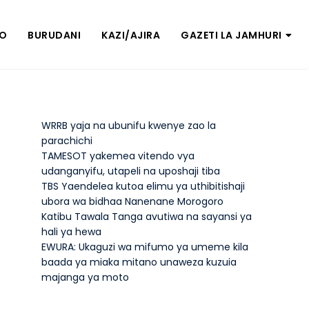
ZO
BURUDANI
KAZI/AJIRA
GAZETI LA JAMHURI
WRRB yaja na ubunifu kwenye zao la
parachichi
TAMESOT yakemea vitendo vya
udanganyifu, utapeli na uposhaji tiba
TBS Yaendelea kutoa elimu ya uthibitishaji
ubora wa bidhaa Nanenane Morogoro
Katibu Tawala Tanga avutiwa na sayansi ya
hali ya hewa
EWURA: Ukaguzi wa mifumo ya umeme kila
baada ya miaka mitano unaweza kuzuia
majanga ya moto