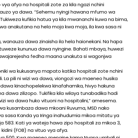
 afya na hospitali zote za kila ngazi nchini
mauzo ya dawa. “Sehemu nyingi hawana mfumo wa
ukiweza kufikia hatua ya kila mwananchi kuwa na bima,
wa anakutana na hela moja kwa moja, ila kwa sasa ni
 wanauza dawa zinaisha ila hela haionekani. Na hapa
e tuweze kununua dawa nyingine. Bahati mbaya, huwezi
wajarejesha fedha maana unakuta si wagonjwa
iki wa kukusanya mapato katika hospitali zote nchini
. La pili ni wizi wa dawa, viongozi wa maeneo husika
 dawa kinachopelekwa kinafahamika, hivyo hakuna
 dawa zilizopo. Tukifika kila wilaya tunabadika hadi
wizi wa dawa huko vituoni na hospitalini,” amesema.
i wa kusambaza dawa mkoani Ruvuma, MSD nako
 sasa Kanda ya Iringa inahudumia mikoa mitatu ya
 583. Kati ya wateja hawa zipo hospitali za mikoa 3,
a kidini (FOB) na vituo vya afya.
di ya 500. Kwa maeneo mengine kama Nyasa umbali ni