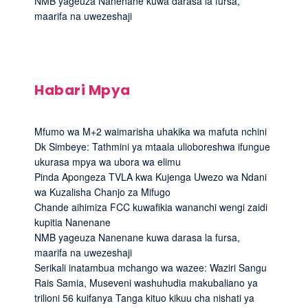
NMB yageuza Nanenane kuwa darasa la fursa,
maarifa na uwezeshaji
Habari Mpya
Mfumo wa M+2 waimarisha uhakika wa mafuta nchini
Dk Simbeye: Tathmini ya mtaala ulioboreshwa ifungue
ukurasa mpya wa ubora wa elimu
Pinda Apongeza TVLA kwa Kujenga Uwezo wa Ndani
wa Kuzalisha Chanjo za Mifugo
Chande aihimiza FCC kuwafikia wananchi wengi zaidi
kupitia Nanenane
NMB yageuza Nanenane kuwa darasa la fursa,
maarifa na uwezeshaji
Serikali inatambua mchango wa wazee: Waziri Sangu
Rais Samia, Museveni washuhudia makubaliano ya
trilioni 56 kuifanya Tanga kituo kikuu cha nishati ya