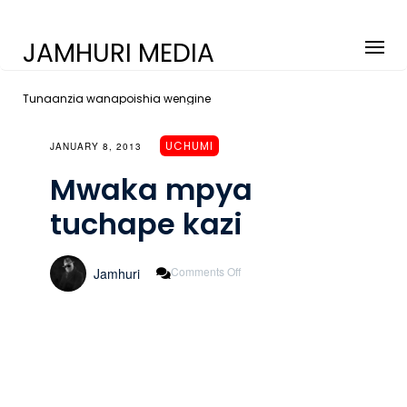
JAMHURI MEDIA
Tunaanzia wanapoishia wengine
UCHUMI
JANUARY 8, 2013
Mwaka mpya
tuchape kazi
On
Comments Off
Jamhuri
Mwaka
Mpya
Tuchape
Kazi