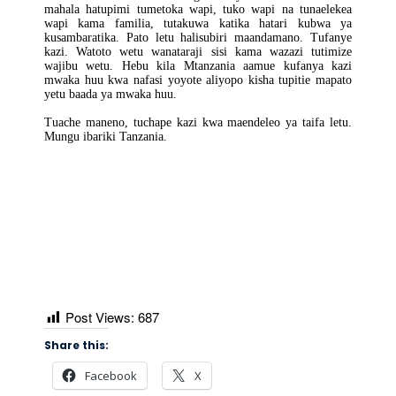
mahala hatupimi tumetoka wapi, tuko wapi na tunaelekea
wapi kama familia, tutakuwa katika hatari kubwa ya
kusambaratika. Pato letu halisubiri maandamano. Tufanye
kazi. Watoto wetu wanataraji sisi kama wazazi tutimize
wajibu wetu. Hebu kila Mtanzania aamue kufanya kazi
mwaka huu kwa nafasi yoyote aliyopo kisha tupitie mapato
yetu baada ya mwaka huu.
Tuache maneno, tuchape kazi kwa maendeleo ya taifa letu.
Mungu ibariki Tanzania.
Post Views:
687
Share this:
Facebook
X