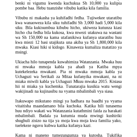
benki ni vigumu kwenda kuchukua Sh 10,000 ya kulipia
pombe baa. Hebu tuanzishe vibubu katika kila familia.
Vibubu ni makasha ya kuhifadhi fedha. Tujiwekee utaratibu
kwa wanaoweza kila siku tuhifadhi Sh 3,000 hadi 5,000 kila
siku. Bila kukisumbua kibubu hicho, ukiweza kutunza kiasi
hicho cha fedha bila kukosa, kwa mwezi utakuwa na wastani
wa Sh 150,000 na kama utafanikiwa kufanya utaratibu huu
kwa miezi 12 basi utajikuta una akiba ya Sh 1,800,000 kila
mwaka. Kiasi hiki si kidogo. Kinaweza kumaliza matatizo ya
msingi.
Ukiacha hilo tunapenda kuwahimiza Watanzania. Mwaka huu
ni mwaka mmoja kabla ya ahadi ya Katiba mpya
kutekelezeka mwakani. Pia ni mwaka mmoja kabla ya
Uchaguzi wa Serikali za Mitaa kufanyika mwakani, na ni
miaka miwili kabla ya Uchaguzi Mkuu mwaka 2015. Kisiasa
hii ni miaka ya kuchemka. Tunatarajia kusikia watu wengi
wakijinadi na kujinasibu na vyama mbalimbali vya siasa.
Itakuwapo mikutano mingi ya hadhara na baadhi ya vyama
vitaitisha maandamano bila kuchoka. Katika hili tunasema
huu ndiyo wakati wa Watanzania kutathmini faida za harakati
mbalimbali. Badala ya kutumia muda mwingi kushiriki
shughuli zisizo na tija ya moja kwa moja kwa familia yako,
tuelekeze nguvu kubwa katika kufanya kazi.
Kama ni maneno tumezungumza ya kutosha. Tukifika