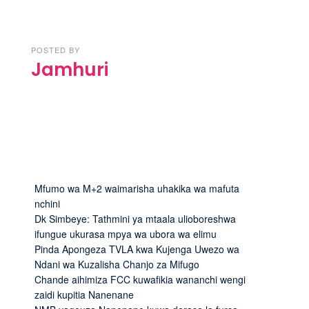
POSTED BY
Jamhuri
Mfumo wa M+2 waimarisha uhakika wa mafuta
nchini
Dk Simbeye: Tathmini ya mtaala ulioboreshwa
ifungue ukurasa mpya wa ubora wa elimu
Pinda Apongeza TVLA kwa Kujenga Uwezo wa
Ndani wa Kuzalisha Chanjo za Mifugo
Chande aihimiza FCC kuwafikia wananchi wengi
zaidi kupitia Nanenane