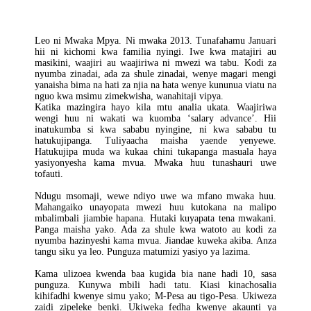
Leo ni Mwaka Mpya. Ni mwaka 2013. Tunafahamu Januari
hii ni kichomi kwa familia nyingi. Iwe kwa matajiri au
masikini, waajiri au waajiriwa ni mwezi wa tabu. Kodi za
nyumba zinadai, ada za shule zinadai, wenye magari mengi
yanaisha bima na hati za njia na hata wenye kununua viatu na
nguo kwa msimu zimekwisha, wanahitaji vipya.
Katika mazingira hayo kila mtu analia ukata. Waajiriwa
wengi huu ni wakati wa kuomba ‘salary advance’. Hii
inatukumba si kwa sababu nyingine, ni kwa sababu tu
hatukujipanga. Tuliyaacha maisha yaende yenyewe.
Hatukujipa muda wa kukaa chini tukapanga masuala haya
yasiyonyesha kama mvua. Mwaka huu tunashauri uwe
tofauti.
Ndugu msomaji, wewe ndiyo uwe wa mfano mwaka huu.
Mahangaiko unayopata mwezi huu kutokana na malipo
mbalimbali jiambie hapana. Hutaki kuyapata tena mwakani.
Panga maisha yako. Ada za shule kwa watoto au kodi za
nyumba hazinyeshi kama mvua. Jiandae kuweka akiba. Anza
tangu siku ya leo. Punguza matumizi yasiyo ya lazima.
Kama ulizoea kwenda baa kugida bia nane hadi 10, sasa
punguza. Kunywa mbili hadi tatu. Kiasi kinachosalia
kihifadhi kwenye simu yako; M-Pesa au tigo-Pesa. Ukiweza
zaidi zipeleke benki. Ukiweka fedha kwenye akaunti ya