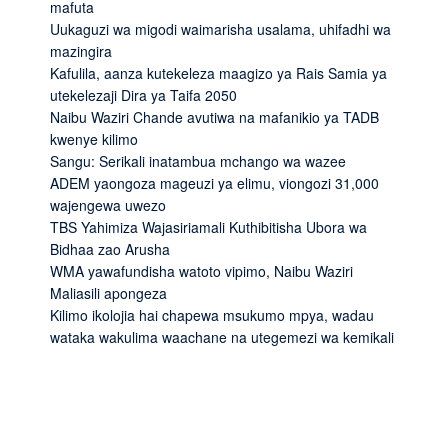
mafuta
Uukaguzi wa migodi waimarisha usalama, uhifadhi wa
mazingira
Kafulila, aanza kutekeleza maagizo ya Rais Samia ya
utekelezaji Dira ya Taifa 2050
Naibu Waziri Chande avutiwa na mafanikio ya TADB
kwenye kilimo
Sangu: Serikali inatambua mchango wa wazee
ADEM yaongoza mageuzi ya elimu, viongozi 31,000
wajengewa uwezo
TBS Yahimiza Wajasiriamali Kuthibitisha Ubora wa
Bidhaa zao Arusha
WMA yawafundisha watoto vipimo, Naibu Waziri
Maliasili apongeza
Kilimo ikolojia hai chapewa msukumo mpya, wadau
wataka wakulima waachane na utegemezi wa kemikali