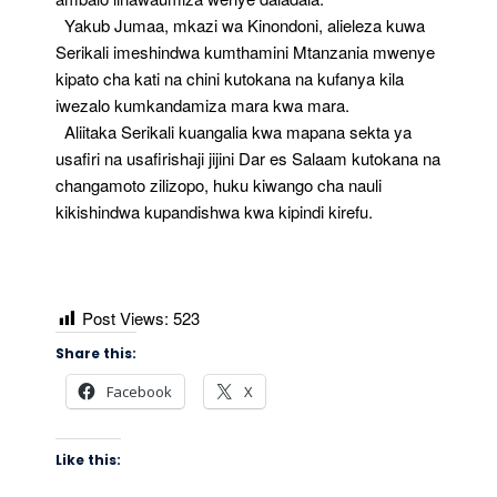
Yakub Jumaa, mkazi wa Kinondoni, alieleza kuwa
Serikali imeshindwa kumthamini Mtanzania mwenye
kipato cha kati na chini kutokana na kufanya kila
iwezalo kumkandamiza mara kwa mara.
Aliitaka Serikali kuangalia kwa mapana sekta ya
usafiri na usafirishaji jijini Dar es Salaam kutokana na
changamoto zilizopo, huku kiwango cha nauli
kikishindwa kupandishwa kwa kipindi kirefu.
Post Views:
523
Share this:
Facebook
X
Like this: