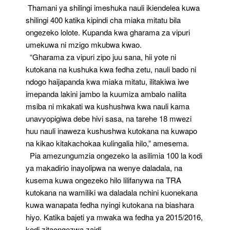
Thamani ya shilingi imeshuka nauli ikiendelea kuwa
shilingi 400 katika kipindi cha miaka mitatu bila
ongezeko lolote. Kupanda kwa gharama za vipuri
umekuwa ni mzigo mkubwa kwao.
“Gharama za vipuri zipo juu sana, hii yote ni
kutokana na kushuka kwa fedha zetu, nauli bado ni
ndogo haijapanda kwa miaka mitatu, ilitakiwa iwe
imepanda lakini jambo la kuumiza ambalo naliita
msiba ni mkakati wa kushushwa kwa nauli kama
unavyopigiwa debe hivi sasa, na tarehe 18 mwezi
huu nauli inaweza kushushwa kutokana na kuwapo
na kikao kitakachokaa kulingalia hilo,” amesema.
Pia amezungumzia ongezeko la asilimia 100 la kodi
ya makadirio inayolipwa na wenye daladala, na
kusema kuwa ongezeko hilo lilifanywa na TRA
kutokana na wamiliki wa daladala nchini kuonekana
kuwa wanapata fedha nyingi kutokana na biashara
hiyo. Katika bajeti ya mwaka wa fedha ya 2015/2016,
kodi zitaongezwa zaidi.