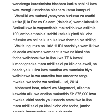
wanalenga kurasimisha biashara katika nchi hii kwa
watu wengi kuendesha biashara kama kampuni.
Wamiliki wa mabasi yanayotoa huduma za usafiri
katika jiji la Dar es Salaam (daladala) wameilalamikia
Serikali kwa kuwapandishia makadirio kwa asilimia
100 jambo ambalo si sahihi katika kipindi hiki cha
mfumko wa bei na kushuka kwa thamani ya shilingi.
Wakizungumza na JAMHURI baadhi ya wamiliki wa
daladala walisema wameshtushwa na kiasi cha
fedha walichotakiwa kulipa kwa TRA kwani
kimeongezeka mara mbili zaidi ya kile cha awali, na
baada ya kuuliza kwa maafisa wa mamlaka hiyo
walielezwa kuwa utaratibu huo umeanza tangu
mwaka wa fedha wa serikali Julai, 2014.
Mohamed Issa, mkazi wa Magomeni, alisema
kawaida alikuwa analipa makadirio Sh 375,000 kwa
mwaka lakini baada ya kupanda atatakiwa kulipa
mara mbili zaidi ya kiasi hicho cha fedha, jambo
ambalo linawaumiza wenye daladala.