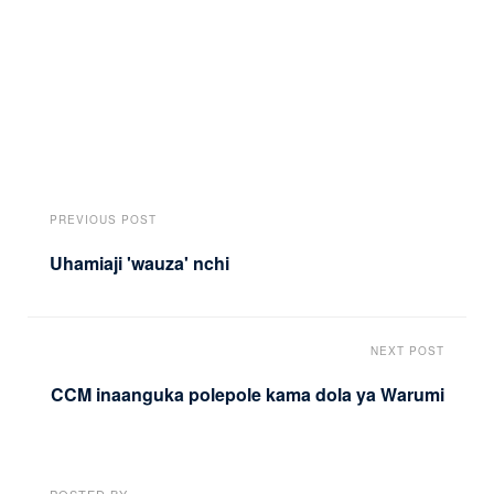
PREVIOUS POST
Uhamiaji 'wauza' nchi
NEXT POST
CCM inaanguka polepole kama dola ya Warumi
POSTED BY