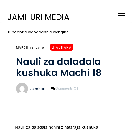
JAMHURI MEDIA
Tunaanzia wanapoishia wengine
BIASHARA
MARCH 12, 2015
Nauli za daladala
kushuka Machi 18
On
Comments Off
Jamhuri
Nauli
Za
Daladala
Kushuka
Machi
18
Nauli za daladala nchini zinatarajia kushuka