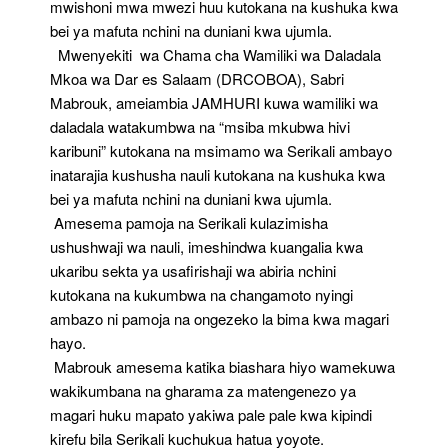
mwishoni mwa mwezi huu kutokana na kushuka kwa
bei ya mafuta nchini na duniani kwa ujumla.
Mwenyekiti wa Chama cha Wamiliki wa Daladala
Mkoa wa Dar es Salaam (DRCOBOA), Sabri
Mabrouk, ameiambia JAMHURI kuwa wamiliki wa
daladala watakumbwa na “msiba mkubwa hivi
karibuni” kutokana na msimamo wa Serikali ambayo
inatarajia kushusha nauli kutokana na kushuka kwa
bei ya mafuta nchini na duniani kwa ujumla.
Amesema pamoja na Serikali kulazimisha
ushushwaji wa nauli, imeshindwa kuangalia kwa
ukaribu sekta ya usafirishaji wa abiria nchini
kutokana na kukumbwa na changamoto nyingi
ambazo ni pamoja na ongezeko la bima kwa magari
hayo.
Mabrouk amesema katika biashara hiyo wamekuwa
wakikumbana na gharama za matengenezo ya
magari huku mapato yakiwa pale pale kwa kipindi
kirefu bila Serikali kuchukua hatua yoyote.