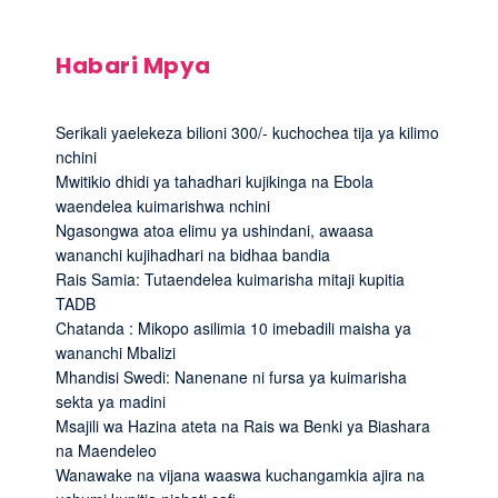
Habari Mpya
Serikali yaelekeza bilioni 300/- kuchochea tija ya kilimo
nchini
Mwitikio dhidi ya tahadhari kujikinga na Ebola
waendelea kuimarishwa nchini
Ngasongwa atoa elimu ya ushindani, awaasa
wananchi kujihadhari na bidhaa bandia
Rais Samia: Tutaendelea kuimarisha mitaji kupitia
TADB
Chatanda : Mikopo asilimia 10 imebadili maisha ya
wananchi Mbalizi
Mhandisi Swedi: Nanenane ni fursa ya kuimarisha
sekta ya madini
Msajili wa Hazina ateta na Rais wa Benki ya Biashara
na Maendeleo
Wanawake na vijana waaswa kuchangamkia ajira na