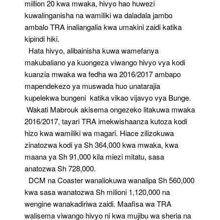
million 20 kwa mwaka, hivyo hao huwezi
kuwalinganisha na wamiliki wa daladala jambo
ambalo TRA inaliangalia kwa umakini zaidi katika
kipindi hiki.
Hata hivyo, alibainisha kuwa wamefanya
makubaliano ya kuongeza viwango hivyo vya kodi
kuanzia mwaka wa fedha wa 2016/2017 ambapo
mapendekezo ya muswada huo unatarajia
kupelekwa bungeni katika vikao vijavyo vya Bunge.
Wakati Mabrouk akisema ongezeko litakuwa mwaka
2016/2017, tayari TRA imekwishaanza kutoza kodi
hizo kwa wamiliki wa magari. Hiace zilizokuwa
zinatozwa kodi ya Sh 364,000 kwa mwaka, kwa
maana ya Sh 91,000 kila miezi mitatu, sasa
anatozwa Sh 728,000.
DCM na Coaster wanaliokuwa wanalipa Sh 560,000
kwa sasa wanatozwa Sh milioni 1,120,000 na
wengine wanakadiriwa zaidi. Maafisa wa TRA
walisema viwango hivyo ni kwa mujibu wa sheria na