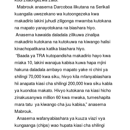
Mabrouk anasema Darcoboa ilikutana na Serikali
kuangalia uwezekano wa kutoongezeka kwa
makadirio lakini juhudi ziligonga mwamba kutokana
na mapato yanayotokana na biashara hiyo.
Anasema kawaida daladala zilikuwa zinalipa
makadirio kutokana na kutokuwa na kiwango halisi
kinachopatikana katika biashara hiyo.
“Baada ya TRA kutopandisha makadirio hayo kwa
miaka 10, lakini wanajua kabisa kuwa hapa mjini
hakuna daladala ambayo mapato yake ni chini ya
shilingi 70,000 kwa siku, hivyo kila mfanyabiashara
hii anapata kiasi cha shilingi 200,000 kwa siku kabla
ya kuondoa makato. Hivyo kutokana na kiasi hicho
zinakusanywa million 60 kwa mwaka, tumeshapita
mara tatu ya kiwango cha juu kabisa,” anasema
Mabrouk.
Anasema wafanyabiashara ya kuuza viazi vya
kungaanga (chips) wao hupata kiasi cha shilingi