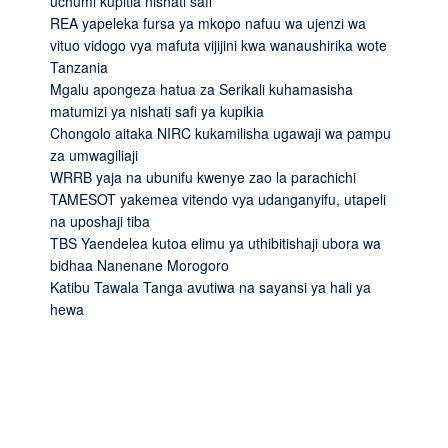
uchumi kupitia nishati safi
REA yapeleka fursa ya mkopo nafuu wa ujenzi wa
vituo vidogo vya mafuta vijijini kwa wanaushirika wote
Tanzania
Mgalu apongeza hatua za Serikali kuhamasisha
matumizi ya nishati safi ya kupikia
Chongolo aitaka NIRC kukamilisha ugawaji wa pampu
za umwagiliaji
WRRB yaja na ubunifu kwenye zao la parachichi
TAMESOT yakemea vitendo vya udanganyifu, utapeli
na uposhaji tiba
TBS Yaendelea kutoa elimu ya uthibitishaji ubora wa
bidhaa Nanenane Morogoro
Katibu Tawala Tanga avutiwa na sayansi ya hali ya
hewa