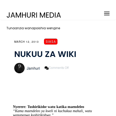
JAMHURI MEDIA
Tunaanzia wanapoishia wengine
SIASA
MARCH 12, 2013
NUKUU ZA WIKI
On
Comments Off
Jamhuri
NUKUU
ZA
WIKI
Nyerere: Tushirikishe watu katika maendeleo
“Kama maendeleo ya kweli ni kuchukua mahali, watu
wanapaswa kushirikishwa.”