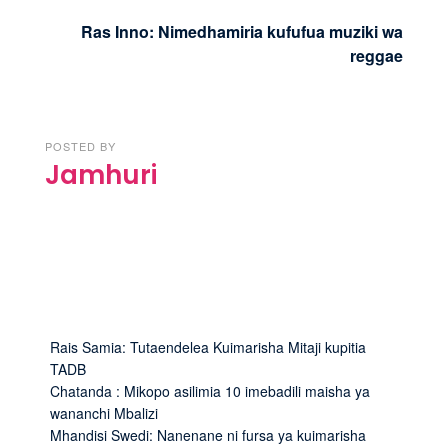
Ras Inno: Nimedhamiria kufufua muziki wa
reggae
POSTED BY
Jamhuri
Rais Samia: Tutaendelea Kuimarisha Mitaji kupitia
TADB
Chatanda : Mikopo asilimia 10 imebadili maisha ya
wananchi Mbalizi
Mhandisi Swedi: Nanenane ni fursa ya kuimarisha