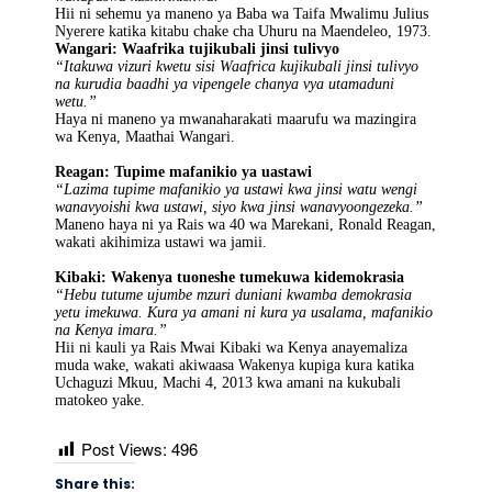
Hii ni sehemu ya maneno ya Baba wa Taifa Mwalimu Julius
Nyerere katika kitabu chake cha Uhuru na Maendeleo, 1973.
Wangari: Waafrika tujikubali jinsi tulivyo
“Itakuwa vizuri kwetu sisi Waafrica kujikubali jinsi tulivyo
na kurudia baadhi ya vipengele chanya vya utamaduni
wetu.”
Haya ni maneno ya mwanaharakati maarufu wa mazingira
wa Kenya, Maathai Wangari.
Reagan: Tupime mafanikio ya uastawi
“Lazima tupime mafanikio ya ustawi kwa jinsi watu wengi
wanavyoishi kwa ustawi, siyo kwa jinsi wanavyoongezeka.”
Maneno haya ni ya Rais wa 40 wa Marekani, Ronald Reagan,
wakati akihimiza ustawi wa jamii.
Kibaki: Wakenya tuoneshe tumekuwa kidemokrasia
“Hebu tutume ujumbe mzuri duniani kwamba demokrasia
yetu imekuwa. Kura ya amani ni kura ya usalama, mafanikio
na Kenya imara.”
Hii ni kauli ya Rais Mwai Kibaki wa Kenya anayemaliza
muda wake, wakati akiwaasa Wakenya kupiga kura katika
Uchaguzi Mkuu, Machi 4, 2013 kwa amani na kukubali
matokeo yake.
Post Views:
496
Share this: