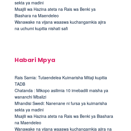
sekta ya madini
Msajili wa Hazina ateta na Rais wa Benki ya
Biashara na Maendeleo
Wanawake na vijana waaswa kuchangamkia ajira
na uchumi kupitia nishati safi
Habari Mpya
Rais Samia: Tutaendelea Kuimarisha Mitaji kupitia
TADB
Chatanda : Mikopo asilimia 10 imebadili maisha ya
wananchi Mbalizi
Mhandisi Swedi: Nanenane ni fursa ya kuimarisha
sekta ya madini
Msajili wa Hazina ateta na Rais wa Benki ya Biashara
na Maendeleo
Wanawake na vijana waaswa kuchangamkia ajira na