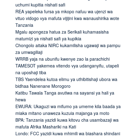
uchumi kupitia nishati safi
REA yapeleka fursa ya mkopo nafuu wa ujenzi wa
vituo vidogo vya mafuta vijijini kwa wanaushirika wote
Tanzania
Mgalu apongeza hatua za Serikali kuhamasisha
matumizi ya nishati safi ya kupikia
Chongolo aitaka NIRC kukamilisha ugawaji wa pampu
za umwagiliaji
WRRB yaja na ubunifu kwenye zao la parachichi
TAMESOT yakemea vitendo vya udanganyifu, utapeli
na uposhaji tiba
TBS Yaendelea kutoa elimu ya uthibitishaji ubora wa
bidhaa Nanenane Morogoro
Katibu Tawala Tanga avutiwa na sayansi ya hali ya
hewa
EWURA: Ukaguzi wa mifumo ya umeme kila baada ya
miaka mitano unaweza kuzuia majanga ya moto
BPA: Tanzania yazidi kuwa kitovu cha usambazaji wa
mafuta Afrika Mashariki na Kati
Londo: FCC yazidi kuwa mhimili wa biashara shindani