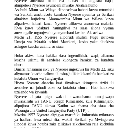
Nyerere amefikia kituo cha mabasi na angelala hapo,
alimpeleka Nyerere nyumbani mwake. Akalala humo.
Asubuhi Mkuu wa Wilaya alipopashwa habari kuwa mtumishi
wa Serikali amethubutu kumlaza Nyerere nyumba ya Serikali
alitakiwa kujieleza. Akamwambia Mkuu wa Wilaya kuwa
alipashwa habari kuwa Nyerere alikuwa anaumwa malaria.
Kwa kuwa udaktari hauingiliwi na siasa aliona vyema
amwangalie mgonjwa huyo nyumbani kwake. Akaachwa.
Machi 21, 1955 Nyerere aliporudi shuleni Pugu akitokea
Umoja wa Mataifa nchini Marekani, kesho yake alitakiwa
achague kuacha ualimu au siasa.
Huku akiwa hana hakika siasa ingemfikisha wapi, aliamua
kuacha ualimu ili aendelee kuongoza harakati za kutafuta
uhuru.
Binafsi ninaamini siku ya Nyerere ingekuwa hii Machi 22, siku
aliyoamua kuacha ualimu ili ashughulikie kikamlifu harakati za
kutafuta Uhuru wa Tanganyika.
Hivyo Nyerere akaacha kazi iliyokuwa ikimpatia riziki ili
aendelee na juhudi zake za kutafuta uhuru. Huo haukuwa
uzalendo wa kawaida.
Nyerere alipata pigo wakati mwanachama mmojawapo
mwanzilishi wa TANU, Joseph Kimalando, kule Kilimanjaro,
alipojitoa TANU akawa Katibu wa chama cha siasa cha
Wazungu cha United Tanganyika Party (UTP) .
Mwaka 1957 Nyerere alipigwa marufuku kuhutubia mikutano
ya hadhara kwa miezi sita, wakati Serikali ya Mwingereza
ilipodai kuwa hotuba zake zilikuwa zikichochea raia kuchukia