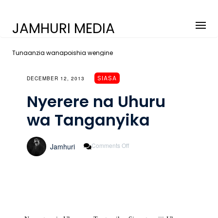
JAMHURI MEDIA
Tunaanzia wanapoishia wengine
SIASA
DECEMBER 12, 2013
Nyerere na Uhuru
wa Tanganyika
On
Comments Off
Jamhuri
Nyerere
Na
Uhuru
Wa
Tanganyika