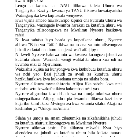
kwa kifupi CCM.
Lengo la kwanza la TANU lilikuwa kuleta Uhuru wa
Tanganyika. Kazi ya kwanza ya TANU ilikuwa kuwatayarisha
Watanganyika kwa kujitawala wenyewe.
Kwa vijana ambao hawakuwapo kipindi cha kutafuta Uhuru wa
Tanganyika, wazingatie kwamba harakati za kutafuta uhuru wa
Tanganyika zilizoongozwa na Mwalimu Nyerere hazikuwa
rahisi.
Ni kwa sababu hiyo baada ya kupatikana uhuru, Nyerere
aliitwa “Baba wa Taifa” ikiwa na maana ya mtu aliyeongoza
juhudi za kutafuta uhuru na ujenzi wa Taifa jipya.
Ni kweli Nyerere hakuwa mtu wa kwanza kuongoza juhudi za
kutafuta uhuru. Wananchi wengi walitafuta uhuru kwa udi na
uvumba enzi za Mjerumani.
Wakaishia kujiua au kunyongwa kwa kuthubutu kutafuta uhuru
wa nchi yao.
Basi juhudi za awali za kutafuta uhuru
hazikufanikiwa kwa kukosekana umoja na silaha bora.
Nyerere alikuwa mwanahistoria. Alijua fika sababu kwa nini
mababu zetu hawakufanikiwa kukomboa nchi yao.
Nyerere aligundua kuwa bila kuwa na umoja mkubwa uhuru
usingepatikana. Alipogundua pia kwamba ilikuwa kazi bure
kujaribu kumfukuza Mwingereza kwa kutumia silaha. Akaja na
kaulimbiu ya “Umoja na Amani.”
Silaha ya umoja na amani zikatumika na zikafanikisha juhudi
za kutafuta uhuru zilizoongozwa na Mwalimu Nyerere.
Nyerere alikuwa jasiri. Pia alikuwa mkweli. Kwa hiyo
aliendelea na juhudi za kutafuta uhuru bila kukata tamaa.