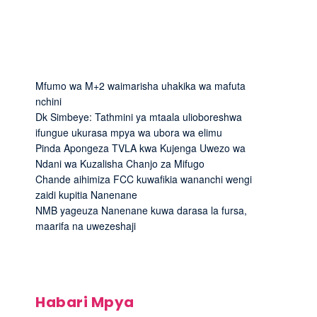
Mfumo wa M+2 waimarisha uhakika wa mafuta
nchini
Dk Simbeye: Tathmini ya mtaala ulioboreshwa
ifungue ukurasa mpya wa ubora wa elimu
Pinda Apongeza TVLA kwa Kujenga Uwezo wa
Ndani wa Kuzalisha Chanjo za Mifugo
Chande aihimiza FCC kuwafikia wananchi wengi
zaidi kupitia Nanenane
NMB yageuza Nanenane kuwa darasa la fursa,
maarifa na uwezeshaji
Habari Mpya