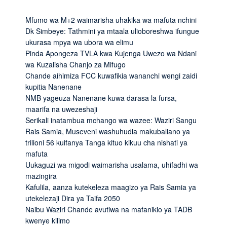
Mfumo wa M+2 waimarisha uhakika wa mafuta nchini
Dk Simbeye: Tathmini ya mtaala ulioboreshwa ifungue
ukurasa mpya wa ubora wa elimu
Pinda Apongeza TVLA kwa Kujenga Uwezo wa Ndani
wa Kuzalisha Chanjo za Mifugo
Chande aihimiza FCC kuwafikia wananchi wengi zaidi
kupitia Nanenane
NMB yageuza Nanenane kuwa darasa la fursa,
maarifa na uwezeshaji
Serikali inatambua mchango wa wazee: Waziri Sangu
Rais Samia, Museveni washuhudia makubaliano ya
trilioni 56 kuifanya Tanga kituo kikuu cha nishati ya
mafuta
Uukaguzi wa migodi waimarisha usalama, uhifadhi wa
mazingira
Kafulila, aanza kutekeleza maagizo ya Rais Samia ya
utekelezaji Dira ya Taifa 2050
Naibu Waziri Chande avutiwa na mafanikio ya TADB
kwenye kilimo