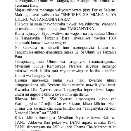
Nazungumzia Uhuru wa Tanganyika. Sizungumziii Uhuru wa
Tanzania Bara.
Majuzi niliona mabango yaliyosambazwa jijini Dar es Salaam.
Mabango hayo yalisomeka “SHEREHE ZA MIAKA 52 YA
UHURU WA TANZANIA BARA”.
Hii yote ni siasa inayopotosha ukweli wa kihitoria. Wanaona
ni mwiko au kinyaa kutaja jina TANGANYIKA.
Kama tujuavyo, iliyotawaliwa na wageni na iliyotafuta Uhuru
ni Tanganyika. Tanzania Bara iliyozaliwa mwaka 1964
haijawahi kutawaliwa na wageni.
Ni kutokana na ukweli huo nazungumzia Uhuru wa
Tanganyika ambao umetimiza miaka 52. Si Uhuru wa Tanzania
Bara.
Tunapozungumzia Uhuru wa Tanganyika tunamzungumzia
Mwalimu Julius Kambarage Nyerere aliyetoa mchango
mkubwa zaidi kuliko mtu yeyote mwingine katika kuutafuta
Uhuru wa Tanganyika.
Hakuna anayeweza kudai kwa haki kwamba uhuru
usingepatikana bila Nyerere lakini mambo mawili yako wazi.
Kwamba bila Nyerere ama Tanganyika ingechelewa kupata
uhuru au ingepata uhuru kwa kumwaga damu.
Ilikuwa Julai 7, 1954 Nyerere alipoongoza kikao cha
Watanganyika 17 mjini Dar es Salaam, kikao kilichoanzisha
chama cha kwanza cha siasa kilichoitwa “Tanganyika African
National Union” au TANU.
Kikao kile kilimchagua Mwalimu Nyerere kuwa Rais wa
TANU. Alikuwa Rais pekee wa TANU mpaka mwaka 1977,
TANU ilipoungana na ASP kuunda Chama Cha Mapinduzi au