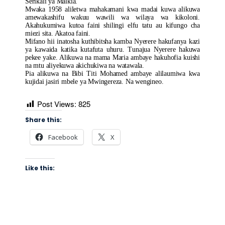
Serikali ya Malkia.
Mwaka 1958 aliletwa mahakamani kwa madai kuwa alikuwa
amewakashifu wakuu wawili wa wilaya wa kikoloni.
Akahukumiwa kutoa faini shilingi elfu tatu au kifungo cha
miezi sita. Akatoa faini.
Mifano hii inatosha kuthibitsha kamba Nyerere hakufanya kazi
ya kawaida katika kutafuta uhuru. Tunajua Nyerere hakuwa
pekee yake. Alikuwa na mama Maria ambaye hakuhofia kuishi
na mtu aliyekuwa akichukiwa na watawala.
Pia alikuwa na Bibi Titi Mohamed ambaye alilaumiwa kwa
kujidai jasiri mbele ya Mwingereza. Na wengineo.
Post Views:
825
Share this:
Facebook
X
Like this: