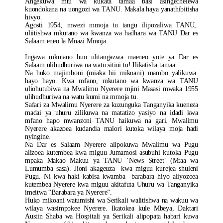
Angekuwa mtu wa kukata tamaa basi asingechelewa
kuondokana na uongozi wa TANU. Makala haya yanathibitisha
hivyo.
Agosti 1954, mwezi mmoja tu tangu ilipozaliwa TANU,
uliitishwa mkutano wa kwanza wa hadhara wa TANU Dar es
Salaam eneo la Mnazi Mmoja.
Ingawa mkutano huo ulitangazwa maeneo yote ya Dar es
Salaam ulihudhuriwa na watu sitini tu! Ilikatisha tamaa.
Na huko majimboni (miaka hii mikoani) mambo yalikuwa
hayo hayo. Kwa mfano, mkutano wa kwanza wa TANU
uliohutubiwa na Mwalimu Nyerere mjini Masasi mwaka 1955
ulihudhuriwa na watu kumi na mmoja tu.
Safari za Mwalimu Nyerere za kuzunguka Tanganyika kueneza
madai ya uhuru zilikuwa na matatizo yasiyo na idadi kwa
mfano hapo mwanzoni TANU haikuwa na gari. Mwalimu
Nyerere akazoea kudandia malori kutoka wilaya moja hadi
nyingine.
Na Dar es Salaam Nyerere alipokuwa Mwalimu wa Pugu
alizoea kutembea kwa miguu Jumamosi asubuhi kutoka Pugu
mpaka Makao Makuu ya TANU ‘News Street’ (Mtaa wa
Lumumba sasa). Jioni akageuza kwa miguu kurejea shuleni
Pugu. Ni kwa haki kabisa kwamba barabara hiyo aliyozoea
kutembea Nyerere kwa miguu akitafuta Uhuru wa Tanganyika
imeitwa “Barabara ya Nyerere”.
Huko mikoani watumishi wa Serikali walitishwa na wakuu wa
wilaya wasimpokee Nyerere. Ikatokea kule Mbeya, Daktari
Austin Shaba wa Hospitali ya Serikali alipopata habari kuwa