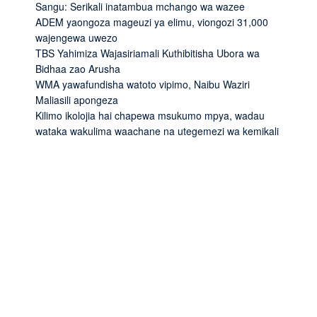
Sangu: Serikali inatambua mchango wa wazee
ADEM yaongoza mageuzi ya elimu, viongozi 31,000
wajengewa uwezo
TBS Yahimiza Wajasiriamali Kuthibitisha Ubora wa
Bidhaa zao Arusha
WMA yawafundisha watoto vipimo, Naibu Waziri
Maliasili apongeza
Kilimo ikolojia hai chapewa msukumo mpya, wadau
wataka wakulima waachane na utegemezi wa kemikali