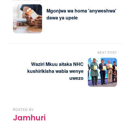
Mgonjwa wa homa 'anyweshwa'
dawa ya upele
NEXT POST
Waziri Mkuu aitaka NHC
kushirikisha wabia wenye
uwezo
POSTED BY
Jamhuri