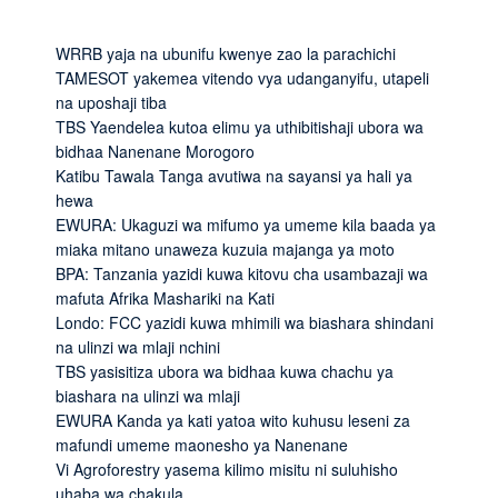
WRRB yaja na ubunifu kwenye zao la parachichi
TAMESOT yakemea vitendo vya udanganyifu, utapeli
na uposhaji tiba
TBS Yaendelea kutoa elimu ya uthibitishaji ubora wa
bidhaa Nanenane Morogoro
Katibu Tawala Tanga avutiwa na sayansi ya hali ya
hewa
EWURA: Ukaguzi wa mifumo ya umeme kila baada ya
miaka mitano unaweza kuzuia majanga ya moto
BPA: Tanzania yazidi kuwa kitovu cha usambazaji wa
mafuta Afrika Mashariki na Kati
Londo: FCC yazidi kuwa mhimili wa biashara shindani
na ulinzi wa mlaji nchini
TBS yasisitiza ubora wa bidhaa kuwa chachu ya
biashara na ulinzi wa mlaji
EWURA Kanda ya kati yatoa wito kuhusu leseni za
mafundi umeme maonesho ya Nanenane
Vi Agroforestry yasema kilimo misitu ni suluhisho
uhaba wa chakula