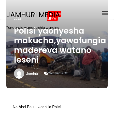
JAMHURI MEDIA
NOVEMBER 16,
HABARI
2022
MPYA
Polisi yaonyesha
Tunaanzia wanapoishia wengine
makucha,yawafungia
madereva watano
leseni
On
Comments Off
Jamhuri
Polisi
Yaonyesha
Makucha,yawafungia
Madereva
Watano
Leseni
Na Abel Paul – Jeshi la Polisi