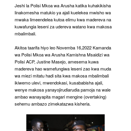
Jeshi la Polisi Mkoa wa Arusha katika kuhakikisha
linakomesha matukio ya ajali kuelekea mwisho wa
mwaka limeendelea kutoa elimu kwa madereva na
kuwafungia leseni za udereva watano kwa makosa
mbalimbali.
Akitoa taarifa hiyo leo Novemba 16,2022 Kamanda
wa Polisi Mkoa wa Arusha Kamishna Msaidizi wa
Polisi ACP, Justine Masejo, amesema kuwa
madereva hao wamefungiwa leseni zao kwa muda
wa miezi mitatu hadi sita kwa makosa mbalimbali
ikiwemo ulevi, mwendokasi, kusababisha ajali,
wenye makosa yanayojirudiarudia pamoja na wale
ambao wanayapita magari mengine (overtaking)
sehemu ambazo zimekatazwa kisheria.