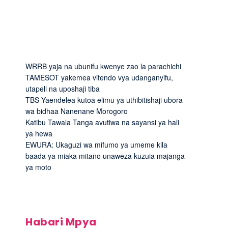
WRRB yaja na ubunifu kwenye zao la parachichi
TAMESOT yakemea vitendo vya udanganyifu,
utapeli na uposhaji tiba
TBS Yaendelea kutoa elimu ya uthibitishaji ubora
wa bidhaa Nanenane Morogoro
Katibu Tawala Tanga avutiwa na sayansi ya hali
ya hewa
EWURA: Ukaguzi wa mifumo ya umeme kila
baada ya miaka mitano unaweza kuzuia majanga
ya moto
Habari Mpya