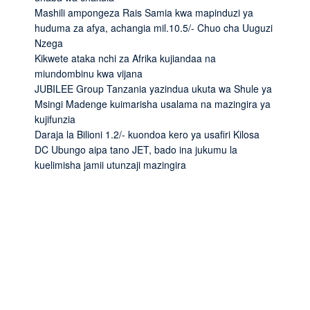
Mashili ampongeza Rais Samia kwa mapinduzi ya
huduma za afya, achangia mil.10.5/- Chuo cha Uuguzi
Nzega
Kikwete ataka nchi za Afrika kujiandaa na
miundombinu kwa vijana
JUBILEE Group Tanzania yazindua ukuta wa Shule ya
Msingi Madenge kuimarisha usalama na mazingira ya
kujifunzia
Daraja la Bilioni 1.2/- kuondoa kero ya usafiri Kilosa
DC Ubungo aipa tano JET, bado ina jukumu la
kuelimisha jamii utunzaji mazingira