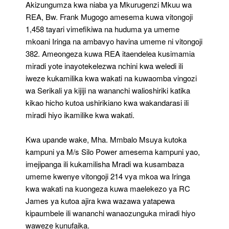
Akizungumza kwa niaba ya Mkurugenzi Mkuu wa
REA, Bw. Frank Mugogo amesema kuwa vitongoji
1,458 tayari vimefikiwa na huduma ya umeme
mkoani Iringa na ambavyo havina umeme ni vitongoji
382. Ameongeza kuwa REA itaendelea kusimamia
miradi yote inayotekelezwa nchini kwa weledi ili
iweze kukamilika kwa wakati na kuwaomba vingozi
wa Serikali ya kijiji na wananchi walioshiriki katika
kikao hicho kutoa ushirikiano kwa wakandarasi ili
miradi hiyo ikamilike kwa wakati.
Kwa upande wake, Mha. Mmbalo Msuya kutoka
kampuni ya M/s Silo Power amesema kampuni yao,
imejipanga ili kukamilisha Mradi wa kusambaza
umeme kwenye vitongoji 214 vya mkoa wa Iringa
kwa wakati na kuongeza kuwa maelekezo ya RC
James ya kutoa ajira kwa wazawa yatapewa
kipaumbele ili wananchi wanaozunguka miradi hiyo
waweze kunufaika.