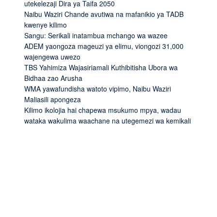
utekelezaji Dira ya Taifa 2050
Naibu Waziri Chande avutiwa na mafanikio ya TADB
kwenye kilimo
Sangu: Serikali inatambua mchango wa wazee
ADEM yaongoza mageuzi ya elimu, viongozi 31,000
wajengewa uwezo
TBS Yahimiza Wajasiriamali Kuthibitisha Ubora wa
Bidhaa zao Arusha
WMA yawafundisha watoto vipimo, Naibu Waziri
Maliasili apongeza
Kilimo ikolojia hai chapewa msukumo mpya, wadau
wataka wakulima waachane na utegemezi wa kemikali