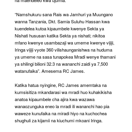
na maendeleo kwa ujumla.
“Namshukuru sana Rais wa Jamhuri ya Muungano
wanna Tanzania, Dkt. Samia Suluhu Hassan kwa
kuendelea kutoa kipaumbele kwenye Sekta ya
Nishati hususan katika Sekta ya nishati; nikitoa
mfano kwenye usambazaji wa umeme kwenye vijiji,
Iringa vijiji vyote 360 vilishaunganishwa na huduma
ya umeme na sasa tunapokea Mradi wenye thamani
ya shilingi bilioni 32.3 na wananchi zaidi ya 7,500
watanufaika”. Amesema RC James.
Katika hatua nyingine, RC James amemtaka na
kumsisitiza mkandarasi wa mradi huo kuhakikisha
anatoa kipaumbele cha ajira kwa wazawa
wanaozunguka eneo la mradi ili wananchi hao pia
waweze kunufaika na miradi hiyo na kuchochea
shughuli za kijamii na kiuchumi mkoani Iringa.