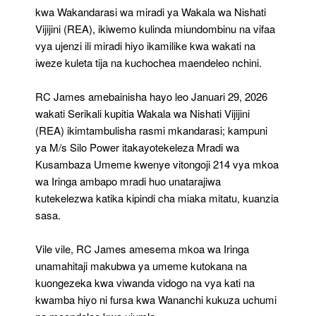
kwa Wakandarasi wa miradi ya Wakala wa Nishati
Vijijini (REA), ikiwemo kulinda miundombinu na vifaa
vya ujenzi ili miradi hiyo ikamilike kwa wakati na
iweze kuleta tija na kuchochea maendeleo nchini.
RC James amebainisha hayo leo Januari 29, 2026
wakati Serikali kupitia Wakala wa Nishati Vijijini
(REA) ikimtambulisha rasmi mkandarasi; kampuni
ya M/s Silo Power itakayotekeleza Mradi wa
Kusambaza Umeme kwenye vitongoji 214 vya mkoa
wa Iringa ambapo mradi huo unatarajiwa
kutekelezwa katika kipindi cha miaka mitatu, kuanzia
sasa.
Vile vile, RC James amesema mkoa wa Iringa
unamahitaji makubwa ya umeme kutokana na
kuongezeka kwa viwanda vidogo na vya kati na
kwamba hiyo ni fursa kwa Wananchi kukuza uchumi