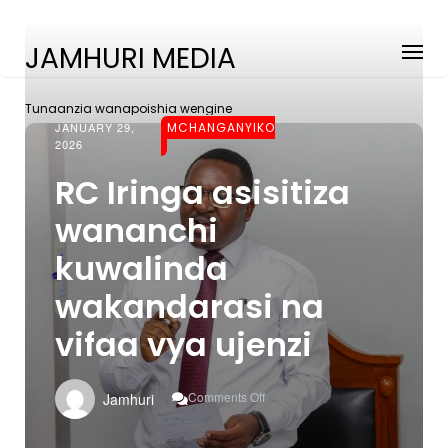
JAMHURI MEDIA
Tunaanzia wanapoishia wengine
JANUARY 29,
MCHANGANYIKO
2026
RC Iringa asisitiza
wananchi
kuwalinda
wakandarasi na
vifaa vya ujenzi
On
Comments Off
Jamhuri
RC
Iringa
Asisitiza