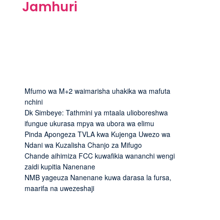
Jamhuri
Mfumo wa M+2 waimarisha uhakika wa mafuta
nchini
Dk Simbeye: Tathmini ya mtaala ulioboreshwa
ifungue ukurasa mpya wa ubora wa elimu
Pinda Apongeza TVLA kwa Kujenga Uwezo wa
Ndani wa Kuzalisha Chanjo za Mifugo
Chande aihimiza FCC kuwafikia wananchi wengi
zaidi kupitia Nanenane
NMB yageuza Nanenane kuwa darasa la fursa,
maarifa na uwezeshaji