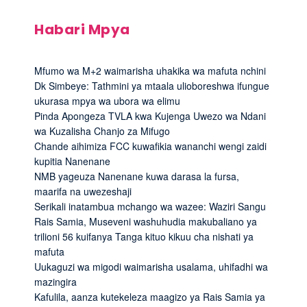
Habari Mpya
Mfumo wa M+2 waimarisha uhakika wa mafuta nchini
Dk Simbeye: Tathmini ya mtaala ulioboreshwa ifungue
ukurasa mpya wa ubora wa elimu
Pinda Apongeza TVLA kwa Kujenga Uwezo wa Ndani
wa Kuzalisha Chanjo za Mifugo
Chande aihimiza FCC kuwafikia wananchi wengi zaidi
kupitia Nanenane
NMB yageuza Nanenane kuwa darasa la fursa,
maarifa na uwezeshaji
Serikali inatambua mchango wa wazee: Waziri Sangu
Rais Samia, Museveni washuhudia makubaliano ya
trilioni 56 kuifanya Tanga kituo kikuu cha nishati ya
mafuta
Uukaguzi wa migodi waimarisha usalama, uhifadhi wa
mazingira
Kafulila, aanza kutekeleza maagizo ya Rais Samia ya