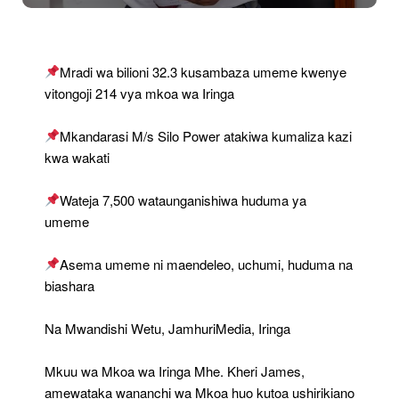
Wananchi
Kuwalinda
Wakandarasi
Na
Mradi wa bilioni 32.3 kusambaza umeme kwenye
Vifaa
vitongoji 214 vya mkoa wa Iringa
Vya
Ujenzi
Mkandarasi M/s Silo Power atakiwa kumaliza kazi
kwa wakati
Wateja 7,500 wataunganishiwa huduma ya
umeme
Asema umeme ni maendeleo, uchumi, huduma na
biashara
Na Mwandishi Wetu, JamhuriMedia, Iringa
Mkuu wa Mkoa wa Iringa Mhe. Kheri James,
amewataka wananchi wa Mkoa huo kutoa ushirikiano