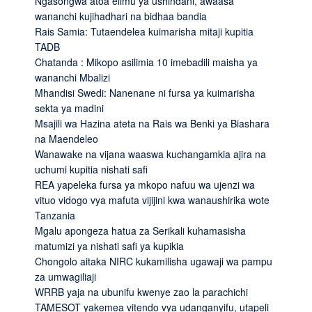
Ngasongwa atoa elimu ya ushindani, awaasa
wananchi kujihadhari na bidhaa bandia
Rais Samia: Tutaendelea kuimarisha mitaji kupitia
TADB
Chatanda : Mikopo asilimia 10 imebadili maisha ya
wananchi Mbalizi
Mhandisi Swedi: Nanenane ni fursa ya kuimarisha
sekta ya madini
Msajili wa Hazina ateta na Rais wa Benki ya Biashara
na Maendeleo
Wanawake na vijana waaswa kuchangamkia ajira na
uchumi kupitia nishati safi
REA yapeleka fursa ya mkopo nafuu wa ujenzi wa
vituo vidogo vya mafuta vijijini kwa wanaushirika wote
Tanzania
Mgalu apongeza hatua za Serikali kuhamasisha
matumizi ya nishati safi ya kupikia
Chongolo aitaka NIRC kukamilisha ugawaji wa pampu
za umwagiliaji
WRRB yaja na ubunifu kwenye zao la parachichi
TAMESOT yakemea vitendo vya udanganyifu, utapeli