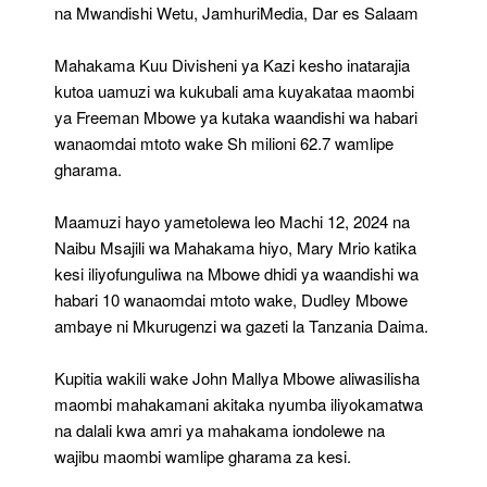
Ni
na Mwandishi Wetu, JamhuriMedia, Dar es Salaam
Utata
Mahakama Kuu Divisheni ya Kazi kesho inatarajia
kutoa uamuzi wa kukubali ama kuyakataa maombi
ya Freeman Mbowe ya kutaka waandishi wa habari
wanaomdai mtoto wake Sh milioni 62.7 wamlipe
gharama.
Maamuzi hayo yametolewa leo Machi 12, 2024 na
Naibu Msajili wa Mahakama hiyo, Mary Mrio katika
kesi iliyofunguliwa na Mbowe dhidi ya waandishi wa
habari 10 wanaomdai mtoto wake, Dudley Mbowe
ambaye ni Mkurugenzi wa gazeti la Tanzania Daima.
Kupitia wakili wake John Mallya Mbowe aliwasilisha
maombi mahakamani akitaka nyumba iliyokamatwa
na dalali kwa amri ya mahakama iondolewe na
wajibu maombi wamlipe gharama za kesi.