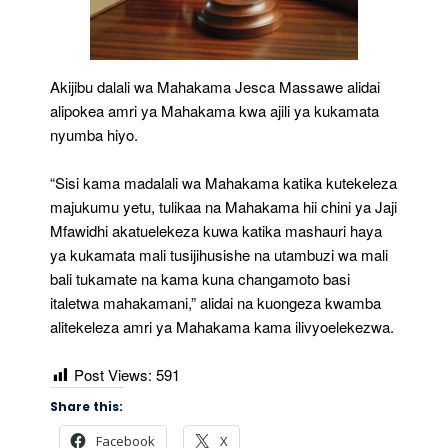
Akijibu dalali wa Mahakama Jesca Massawe alidai
alipokea amri ya Mahakama kwa ajili ya kukamata
nyumba hiyo.
“Sisi kama madalali wa Mahakama katika kutekeleza
majukumu yetu, tulikaa na Mahakama hii chini ya Jaji
Mfawidhi akatuelekeza kuwa katika mashauri haya
ya kukamata mali tusijihusishe na utambuzi wa mali
bali tukamate na kama kuna changamoto basi
italetwa mahakamani,” alidai na kuongeza kwamba
alitekeleza amri ya Mahakama kama ilivyoelekezwa.
Post Views:
591
Share this:
Facebook
X