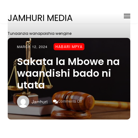
JAMHURI MEDIA
Tunaanzia wanapoishia wengine
MARCH 12, 2024
HABARI MPYA
Sakata la Mbowe na
waandishi bado ni
utata
On
Comments Off
Jamhuri
Sakata
La
Mbowe
Na
Waandishi
Bado