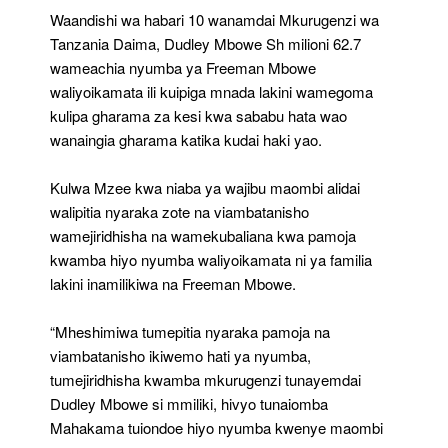
Waandishi wa habari 10 wanamdai Mkurugenzi wa
Tanzania Daima, Dudley Mbowe Sh milioni 62.7
wameachia nyumba ya Freeman Mbowe
waliyoikamata ili kuipiga mnada lakini wamegoma
kulipa gharama za kesi kwa sababu hata wao
wanaingia gharama katika kudai haki yao.
Kulwa Mzee kwa niaba ya wajibu maombi alidai
walipitia nyaraka zote na viambatanisho
wamejiridhisha na wamekubaliana kwa pamoja
kwamba hiyo nyumba waliyoikamata ni ya familia
lakini inamilikiwa na Freeman Mbowe.
“Mheshimiwa tumepitia nyaraka pamoja na
viambatanisho ikiwemo hati ya nyumba,
tumejiridhisha kwamba mkurugenzi tunayemdai
Dudley Mbowe si mmiliki, hivyo tunaiomba
Mahakama tuiondoe hiyo nyumba kwenye maombi