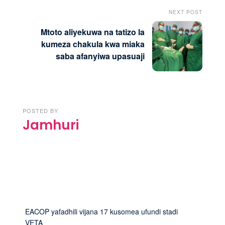
NEXT POST
Mtoto aliyekuwa na tatizo la
kumeza chakula kwa miaka
saba afanyiwa upasuaji
POSTED BY
Jamhuri
EACOP yafadhili vijana 17 kusomea ufundi stadi
VETA