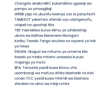
Chongolo aitaka NIRC kukamilisha ugawaji wa
pampu za umwagiliaji
WRRB yaja na ubunifu kwenye zao la parachichi
TAMESOT yakemea vitendo vya udanganyifu,
utapeli na uposhaji tiba
TBS Yaendelea kutoa elimu ya uthibitishaji
ubora wa bidhaa Nanenane Morogoro
Katibu Tawala Tanga avutiwa na sayansi ya hali
ya hewa
EWURA: Ukaguzi wa mifumo ya umeme kila
baada ya miaka mitano unaweza kuzuia
majanga ya moto
BPA: Tanzania yazidi kuwa kitovu cha
usambazaji wa mafuta Afrika Mashariki na Kati
Londo: FCC yazidi kuwa mhimili wa biashara
shindani na ulinzi wa mlaji nchini