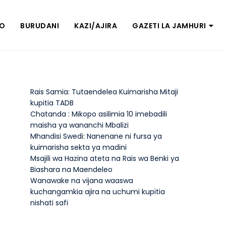
ZO
BURUDANI
KAZI/AJIRA
GAZETI LA JAMHURI
Rais Samia: Tutaendelea Kuimarisha Mitaji
kupitia TADB
Chatanda : Mikopo asilimia 10 imebadili
maisha ya wananchi Mbalizi
Mhandisi Swedi: Nanenane ni fursa ya
kuimarisha sekta ya madini
Msajili wa Hazina ateta na Rais wa Benki ya
Biashara na Maendeleo
Wanawake na vijana waaswa
kuchangamkia ajira na uchumi kupitia
nishati safi