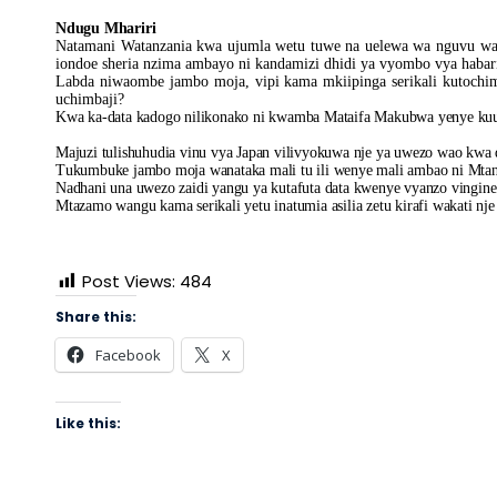
Habari
Ndugu Mhariri
Natamani Watanzania kwa ujumla wetu tuwe na uelewa wa nguvu wa vy
iondoe sheria nzima ambayo ni kandamizi dhidi ya vyombo vya habari
Labda niwaombe jambo moja, vipi kama mkiipinga serikali kutochi
uchimbaji?
Kwa ka-data kadogo nilikonako ni kwamba Mataifa Makubwa yenye kuum
Majuzi tulishuhudia vinu vya Japan vilivyokuwa nje ya uwezo wao kwa d
Tukumbuke jambo moja wanataka mali tu ili wenye mali ambao ni Mtan
Nadhani una uwezo zaidi yangu ya kutafuta data kwenye vyanzo vingine
Mtazamo wangu kama serikali yetu inatumia asilia zetu kirafi wakati nje
Post Views:
484
Share this:
Facebook
X
Like this: