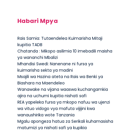
Habari Mpya
Rais Samia: Tutaendelea Kuimarisha Mitaji
kupitia TADB
Chatanda : Mikopo asilimia 10 imebadili maisha
ya wananchi Mbalizi
Mhandisi Swedi: Nanenane ni fursa ya
kuimarisha sekta ya madini
Msajili wa Hazina ateta na Rais wa Benki ya
Biashara na Maendeleo
Wanawake na vijana waaswa kuchangamkia
ajira na uchumi kupitia nishati safi
REA yapeleka fursa ya mkopo nafuu wa ujenzi
wa vituo vidogo vya mafuta vijijini kwa
wanaushirika wote Tanzania
Mgalu apongeza hatua za Serikali kuhamasisha
matumizi ya nishati safi ya kupikia