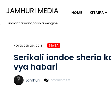
JAMHURI MEDIA
HOME
KITAIFA
Tunaanzia wanapoishia wengine
SIASA
NOVEMBER 20, 2013
Serikali iondoe sheria
vya habari
On
Jamhuri
Comments Off
Serikali
Iondoe
Sheria
Kandamizi
Kwa
Vyombo
Vya