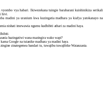
ombo vya habari. Ikiwezekana tuingie barabarani kuishinikiza serikali
 hivi.
mba madini ya uranium kwa kuzingatia madhara ya kiafya yatokanayo na
ia nishati imewawia ngumu kudhibiti athari za madini haya.
hibiti.
zania hazingatiwi wana mazingira wako wapi?
 kama Google na tuianike madhara ya madini haya.
 zingine zinategemea bandari tu, tuwajibu tuwajibike Watanzania.