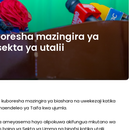
boresha mazingira ya
ekta ya utalii
ria kuboresha mazingira ya biashara na uwekezaji katika
a maendeleo ya Taifa kwa ujumla.
i Chana ameyasema hayo alipokuwa akifungua mkutano wa
no baina ya Sekta ya Umma na binafsi katika utalii