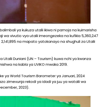
imbali ya kukuza utalii ikiwa ni pamoja na kuimarisha
 wa vivutio vya utalii imeongezeka na kufikia 5,360,247
e 2,141,895 na mapato yatokanayo na shughuli za Utalii
la Utalii Duniani (UN – Tourism) kuwa nchi ya kwanza
ganishwa na kabla ya UVIKO mwaka 2019.
a yake ya World Tourism Barometer ya Januari, 2024
zimevunja rekodi ya idadi ya juu ya watalii wa
December, 2023).