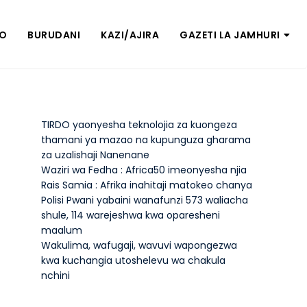
ZO
BURUDANI
KAZI/AJIRA
GAZETI LA JAMHURI
TIRDO yaonyesha teknolojia za kuongeza
thamani ya mazao na kupunguza gharama
za uzalishaji Nanenane
Waziri wa Fedha : Africa50 imeonyesha njia
Rais Samia : Afrika inahitaji matokeo chanya
Polisi Pwani yabaini wanafunzi 573 waliacha
shule, 114 warejeshwa kwa oparesheni
maalum
Wakulima, wafugaji, wavuvi wapongezwa
kwa kuchangia utoshelevu wa chakula
nchini