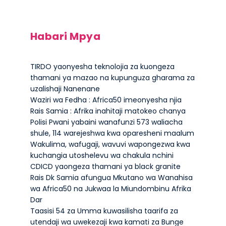
Habari Mpya
TIRDO yaonyesha teknolojia za kuongeza
thamani ya mazao na kupunguza gharama za
uzalishaji Nanenane
Waziri wa Fedha : Africa50 imeonyesha njia
Rais Samia : Afrika inahitaji matokeo chanya
Polisi Pwani yabaini wanafunzi 573 waliacha
shule, 114 warejeshwa kwa oparesheni maalum
Wakulima, wafugaji, wavuvi wapongezwa kwa
kuchangia utoshelevu wa chakula nchini
CDICD yaongeza thamani ya black granite
Rais Dk Samia afungua Mkutano wa Wanahisa
wa Africa50 na Jukwaa la Miundombinu Afrika
Dar
Taasisi 54 za Umma kuwasilisha taarifa za
utendaji wa uwekezaji kwa kamati za Bunge