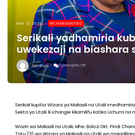
MCHANGANYIKO
MAY 13, 2025
Serikali yadhamiria ku
uwekezaji na biashara s
On
Jamhuri
Comments Off
Serikali
Yadhamiria
Kuboresha
Mazingira
Ya
Uwekezaji
Na
Serikali kupitia Wizara ya Maliasili na Utalii imedhami
Biashara
Sekta ya Utalii ili ichangie kikamilifu katika Uchumi n
Sekta
Ya
Utalii
Waziri wa Maliasili na Utalii, Mhe. Balozi Dkt. Pind
Tatu (3) wa Wizara ya Maliasili na Utalii wa majadilia