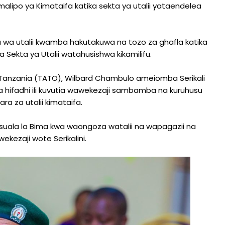
 malipo ya Kimataifa katika sekta ya utalii yataendelea
 wa utalii kwamba hakutakuwa na tozo za ghafla katika
 Sekta ya Utalii watahusishwa kikamilifu.
Tanzania (TATO), Wilbard Chambulo ameiomba Serikali
hifadhi ili kuvutia wawekezaji sambamba na kuruhusu
a za utalii kimataifa.
 suala la Bima kwa waongoza watalii na wapagazii na
kezaji wote Serikalini.