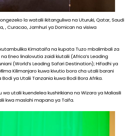
ongezeko la watalii ikitanguliwa na Uturuki, Qatar, Saudi
pia, , Curacao, Jamhuri ya Domican na visiwa
utambulika Kimataifa na kupata Tuzo mbalimbali za
 Eneo linalovutia zaidi kiutalii (Africa’s Leading
niani (World’s Leading Safari Destination); Hifadhi ya
ima Kilimanjaro kuwa kivutio bora cha utalii barani
Bodi ya Utalii Tanzania kuwa Bodi Bora Afrika.
a utalii kuendelea kushirikiana na Wizara ya Maliasili
alii kwa maslahi mapana ya Taifa.