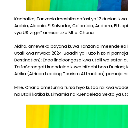
Kadhalika, Tanzania imeshika nafasi ya 12 duniani kwa 
Arabia, Albania, El Salvador, Colombia, Andorra, Ethio
vya US virgin” amesisitiza Mhe. Chana.
Aidha, ameweka bayana kuwa Tanzania imeendelea k
Utalii kwa mwaka 2024. Baadhi ya Tuzo hizo ni pamoja na
Destination); Eneo linaloongoza kwa utalii wa safari du
TaifaSerengeti kuendelea kuwa hifadhi bora Duniani; Ml
Afrika (African Leading Tourism Attraction) pamoja na 
Mhe. Chana ametumia fursa hiyo kutoa rai kwa wadau w
na Utalii katika kusimamia na kuendeleza Sekta ya ut