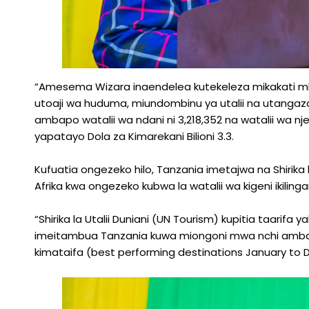
“Amesema Wizara inaendelea kutekeleza mikakati mbal
utoaji wa huduma, miundombinu ya utalii na utangazaji
ambapo watalii wa ndani ni 3,218,352 na watalii wa nj
yapatayo Dola za Kimarekani Bilioni 3.3.
Kufuatia ongezeko hilo, Tanzania imetajwa na Shirika 
Afrika kwa ongezeko kubwa la watalii wa kigeni ikilin
“Shirika la Utalii Duniani (UN Tourism) kupitia taarif
imeitambua Tanzania kuwa miongoni mwa nchi ambazo 
kimataifa (best performing destinations January to 