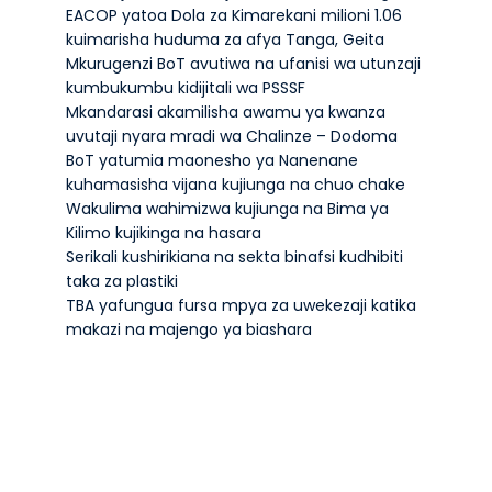
EACOP yatoa Dola za Kimarekani milioni 1.06
kuimarisha huduma za afya Tanga, Geita
Mkurugenzi BoT avutiwa na ufanisi wa utunzaji
kumbukumbu kidijitali wa PSSSF
Mkandarasi akamilisha awamu ya kwanza
uvutaji nyara mradi wa Chalinze – Dodoma
BoT yatumia maonesho ya Nanenane
kuhamasisha vijana kujiunga na chuo chake
Wakulima wahimizwa kujiunga na Bima ya
Kilimo kujikinga na hasara
Serikali kushirikiana na sekta binafsi kudhibiti
taka za plastiki
TBA yafungua fursa mpya za uwekezaji katika
makazi na majengo ya biashara