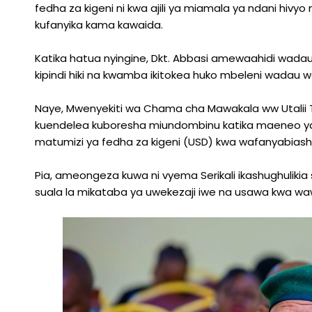
fedha za kigeni ni kwa ajili ya miamala ya ndani hivyo
kufanyika kama kawaida.
Katika hatua nyingine, Dkt. Abbasi amewaahidi wadau
kipindi hiki na kwamba ikitokea huko mbeleni wadau wa
Naye, Mwenyekiti wa Chama cha Mawakala ww Utalii 
kuendelea kuboresha miundombinu katika maeneo ya 
matumizi ya fedha za kigeni (USD) kwa wafanyabiashar
Pia, ameongeza kuwa ni vyema Serikali ikashughulikia
suala la mikataba ya uwekezaji iwe na usawa kwa wawe