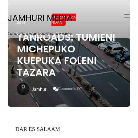
JAMHURI MEDIA
JANUARY 30,
KURASA ZA
2018
NDANI
TANROADS: TUMIENI
Tunaanzia wanapoishia wengine
MICHEPUKO
KUEPUKA FOLENI
TAZARA
On
Comments Off
Jamhuri
TANROADS:
TUMIENI
MICHEPUKO
KUEPUKA
FOLENI
TAZARA
DAR ES SALAAM