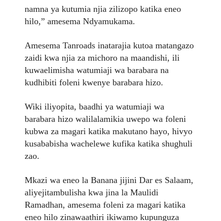
namna ya kutumia njia zilizopo katika eneo
hilo,” amesema Ndyamukama.
Amesema Tanroads inatarajia kutoa matangazo
zaidi kwa njia za michoro na maandishi, ili
kuwaelimisha watumiaji wa barabara na
kudhibiti foleni kwenye barabara hizo.
Wiki iliyopita, baadhi ya watumiaji wa
barabara hizo walilalamikia uwepo wa foleni
kubwa za magari katika makutano hayo, hivyo
kusababisha wachelewe kufika katika shughuli
zao.
Mkazi wa eneo la Banana jijini Dar es Salaam,
aliyejitambulisha kwa jina la Maulidi
Ramadhan, amesema foleni za magari katika
eneo hilo zinawaathiri ikiwamo kupunguza