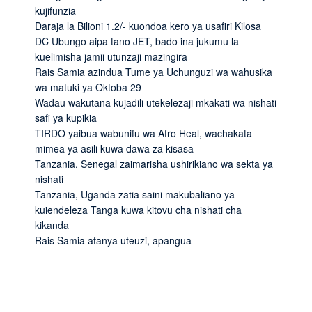
kujifunzia
Daraja la Bilioni 1.2/- kuondoa kero ya usafiri Kilosa
DC Ubungo aipa tano JET, bado ina jukumu la
kuelimisha jamii utunzaji mazingira
Rais Samia azindua Tume ya Uchunguzi wa wahusika
wa matuki ya Oktoba 29
Wadau wakutana kujadili utekelezaji mkakati wa nishati
safi ya kupikia
TIRDO yaibua wabunifu wa Afro Heal, wachakata
mimea ya asili kuwa dawa za kisasa
Tanzania, Senegal zaimarisha ushirikiano wa sekta ya
nishati
Tanzania, Uganda zatia saini makubaliano ya
kuiendeleza Tanga kuwa kitovu cha nishati cha
kikanda
Rais Samia afanya uteuzi, apangua