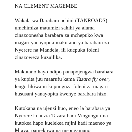
NA CLEMENT MAGEMBE
Wakala wa Barabara nchini (TANROADS)
umehimiza matumizi sahihi ya alama
zinazoonesha barabara za mchepuko kwa
magari yanayopita makutano ya barabara za
Nyerere na Mandela, ili kuepuka foleni
zinazoweza kuzuilika.
Makutano hayo ndipo panapojengwa barabara
ya kupita juu maarufu kama
Tazara fly over
,
lengo likiwa ni kupunguza foleni za magari
hususani yanayopita kwenye barabara hizo.
Kutokana na ujenzi huo, eneo la barabara ya
Nyerere kuanzia Tazara hadi Vingunguti na
kutokea hapo kuelekea mjini hadi maeneo ya
Mtava, pamekuwa na msongamano