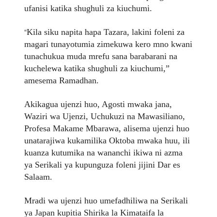
ufanisi katika shughuli za kiuchumi.
“
Kila siku napita hapa Tazara, lakini foleni za
magari tunayotumia zimekuwa kero mno kwani
tunachukua muda mrefu sana barabarani na
kuchelewa katika shughuli za kiuchumi,”
amesema Ramadhan.
Akikagua ujenzi huo, Agosti mwaka jana,
Waziri wa Ujenzi, Uchukuzi na Mawasiliano,
Profesa Makame Mbarawa, alisema ujenzi huo
unatarajiwa kukamilika Oktoba mwaka huu, ili
kuanza kutumika na wananchi ikiwa ni azma
ya Serikali ya kupunguza foleni jijini Dar es
Salaam.
Mradi wa ujenzi huo umefadhiliwa na Serikali
ya Japan kupitia Shirika la Kimataifa la