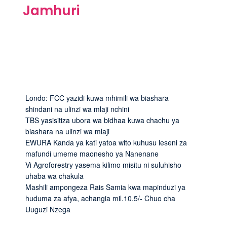
Jamhuri
Londo: FCC yazidi kuwa mhimili wa biashara
shindani na ulinzi wa mlaji nchini
TBS yasisitiza ubora wa bidhaa kuwa chachu ya
biashara na ulinzi wa mlaji
EWURA Kanda ya kati yatoa wito kuhusu leseni za
mafundi umeme maonesho ya Nanenane
Vi Agroforestry yasema kilimo misitu ni suluhisho
uhaba wa chakula
Mashili ampongeza Rais Samia kwa mapinduzi ya
huduma za afya, achangia mil.10.5/- Chuo cha
Uuguzi Nzega