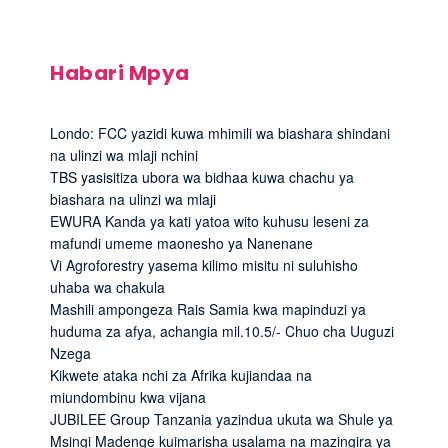
Habari Mpya
Londo: FCC yazidi kuwa mhimili wa biashara shindani
na ulinzi wa mlaji nchini
TBS yasisitiza ubora wa bidhaa kuwa chachu ya
biashara na ulinzi wa mlaji
EWURA Kanda ya kati yatoa wito kuhusu leseni za
mafundi umeme maonesho ya Nanenane
Vi Agroforestry yasema kilimo misitu ni suluhisho
uhaba wa chakula
Mashili ampongeza Rais Samia kwa mapinduzi ya
huduma za afya, achangia mil.10.5/- Chuo cha Uuguzi
Nzega
Kikwete ataka nchi za Afrika kujiandaa na
miundombinu kwa vijana
JUBILEE Group Tanzania yazindua ukuta wa Shule ya
Msingi Madenge kuimarisha usalama na mazingira ya