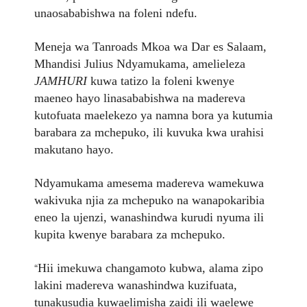
unaosababishwa na foleni ndefu.
Meneja wa Tanroads Mkoa wa Dar es Salaam,
Mhandisi Julius Ndyamukama, amelieleza
JAMHURI
kuwa tatizo la foleni kwenye
maeneo hayo linasababishwa na madereva
kutofuata maelekezo ya namna bora ya kutumia
barabara za mchepuko, ili kuvuka kwa urahisi
makutano hayo.
Ndyamukama amesema madereva wamekuwa
wakivuka njia za mchepuko na wanapokaribia
eneo la ujenzi, wanashindwa kurudi nyuma ili
kupita kwenye barabara za mchepuko.
“
Hii imekuwa changamoto kubwa, alama zipo
lakini madereva wanashindwa kuzifuata,
tunakusudia kuwaelimisha zaidi ili waelewe