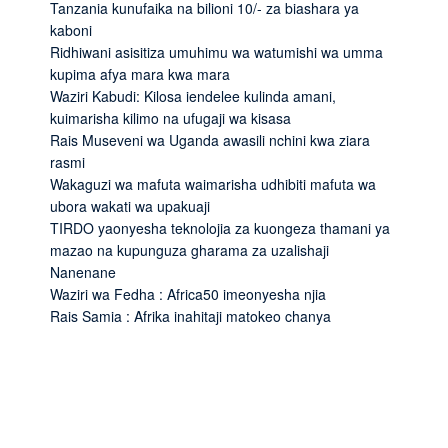
Tanzania kunufaika na bilioni 10/- za biashara ya
kaboni
Ridhiwani asisitiza umuhimu wa watumishi wa umma
kupima afya mara kwa mara
Waziri Kabudi: Kilosa iendelee kulinda amani,
kuimarisha kilimo na ufugaji wa kisasa
Rais Museveni wa Uganda awasili nchini kwa ziara
rasmi
Wakaguzi wa mafuta waimarisha udhibiti mafuta wa
ubora wakati wa upakuaji
TIRDO yaonyesha teknolojia za kuongeza thamani ya
mazao na kupunguza gharama za uzalishaji
Nanenane
Waziri wa Fedha : Africa50 imeonyesha njia
Rais Samia : Afrika inahitaji matokeo chanya