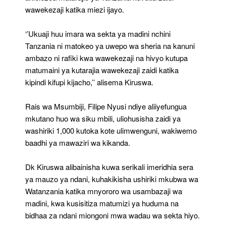
wawekezaji katika miezi ijayo.
‘’Ukuaji huu imara wa sekta ya madini nchini
Tanzania ni matokeo ya uwepo wa sheria na kanuni
ambazo ni rafiki kwa wawekezaji na hivyo kutupa
matumaini ya kutarajia wawekezaji zaidi katika
kipindi kifupi kijacho,’’ alisema Kiruswa.
Rais wa Msumbiji, Filipe Nyusi ndiye aliiyefungua
mkutano huo wa siku mbili, uliohusisha zaidi ya
washiriki 1,000 kutoka kote ulimwenguni, wakiwemo
baadhi ya mawaziri wa kikanda.
Dk Kiruswa alibainisha kuwa serikali imeridhia sera
ya mauzo ya ndani, kuhakikisha ushiriki mkubwa wa
Watanzania katika mnyororo wa usambazaji wa
madini, kwa kusisitiza matumizi ya huduma na
bidhaa za ndani miongoni mwa wadau wa sekta hiyo.