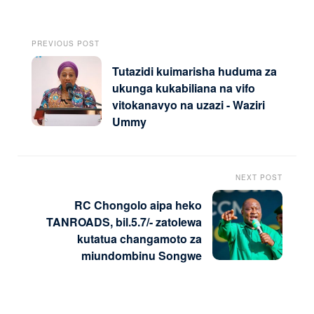
PREVIOUS POST
Tutazidi kuimarisha huduma za
ukunga kukabiliana na vifo
vitokanavyo na uzazi - Waziri
Ummy
NEXT POST
RC Chongolo aipa heko
TANROADS, bil.5.7/- zatolewa
kutatua changamoto za
miundombinu Songwe