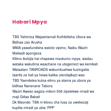
Habari Mpya
TBS Yahimiza Wajasiriamali Kuthibitisha Ubora wa
Bidhaa zao Arusha
WMA yawafundisha watoto vipimo, Naibu Waziri
Maliasili apongeza
Kilimo ikolojia hai chapewa msukumo mpya, wadau
wataka wakulima waachane na utegemezi wa kemikali
Wataalam TANROADS wakumbushwa kuzingatia
taarifa za hali ya hewa katika utendajikazi wao
TBS Yaendelea kutoa elimu ya alama ya ubora ya
bidhaa Nanenane Tabora
Waziri Aweso aagiza milioni 508 zipelekwe mradi wa
maji Gidas Babati
Dk Msonde: TBA ni kitovu cha fusa za uwekezaji
kupitia miradi ya ubia ‘PPP’