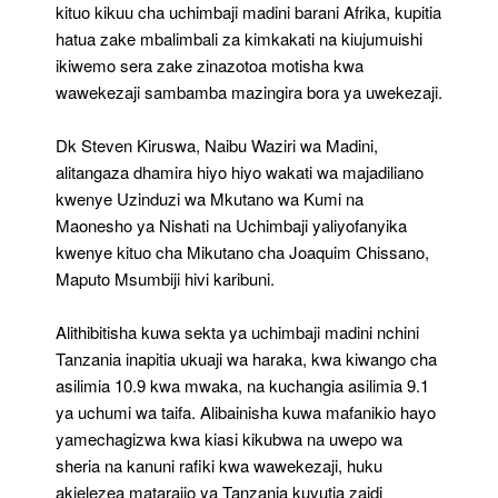
kituo kikuu cha uchimbaji madini barani Afrika, kupitia
hatua zake mbalimbali za kimkakati na kiujumuishi
ikiwemo sera zake zinazotoa motisha kwa
wawekezaji sambamba mazingira bora ya uwekezaji.
Dk Steven Kiruswa, Naibu Waziri wa Madini,
alitangaza dhamira hiyo hiyo wakati wa majadiliano
kwenye Uzinduzi wa Mkutano wa Kumi na
Maonesho ya Nishati na Uchimbaji yaliyofanyika
kwenye kituo cha Mikutano cha Joaquim Chissano,
Maputo Msumbiji hivi karibuni.
Alithibitisha kuwa sekta ya uchimbaji madini nchini
Tanzania inapitia ukuaji wa haraka, kwa kiwango cha
asilimia 10.9 kwa mwaka, na kuchangia asilimia 9.1
ya uchumi wa taifa. Alibainisha kuwa mafanikio hayo
yamechagizwa kwa kiasi kikubwa na uwepo wa
sheria na kanuni rafiki kwa wawekezaji, huku
akielezea matarajio ya Tanzania kuvutia zaidi