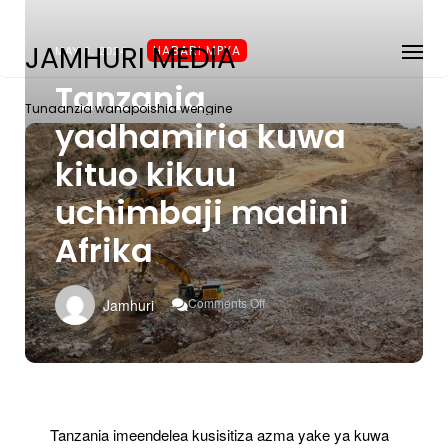
JAMHURI MEDIA
MAY 6, 2024
HABARI MPYA
Tanzania
Tunaanzia wanapoishia wengine
yadhamiria kuwa
kituo kikuu
uchimbaji madini
Afrika
On
Comments Off
Jamhuri
Tanzania
Yadhamiria
Kuwa
Kituo
Kikuu
Uchimbaji
Madini
Tanzania imeendelea kusisitiza azma yake ya kuwa
Afrika