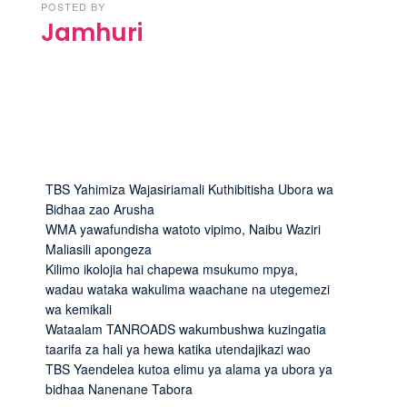
POSTED BY
Jamhuri
TBS Yahimiza Wajasiriamali Kuthibitisha Ubora wa
Bidhaa zao Arusha
WMA yawafundisha watoto vipimo, Naibu Waziri
Maliasili apongeza
Kilimo ikolojia hai chapewa msukumo mpya,
wadau wataka wakulima waachane na utegemezi
wa kemikali
Wataalam TANROADS wakumbushwa kuzingatia
taarifa za hali ya hewa katika utendajikazi wao
TBS Yaendelea kutoa elimu ya alama ya ubora ya
bidhaa Nanenane Tabora