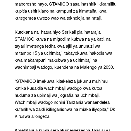
maboresho hayo, STAMICO sasa inashiriki kikamilifu
kupitia ushirikiano na kampuni za kimataifa, kwa
kutegemea uwezo wao wa teknolojia na mtaji.
Kutokana na hatua hiyo Serikali pia inatarajia
STAMICO kuwa na migodi mikubwa na ya kati, na
tayari imetenga fedha kwa ajili ya ununuzi wa
mitambo 15 ya uchimbaji itakayokuwa inakodishwa
kwa makampuni makubwa ya uchimbaji na
wachimbaji wadogo, kuendena na Malengo ya 2030.
“STAMICO imekuwa ikitekeleza jukumu muhimu
katika kusaidia wachimbaji wadogo kwa kutoa
huduma za upimaji wa jiografia na uchimbaji.
Wachimbaji wadogo nchini Tanzania wanaendelea
kufanikiwa zaidi ikilinganishwa na miaka iliyopita,” Dk
Kiruswa aliongeza.
Amefafanua kuwa serikali imeiwezesha Taasisi ya