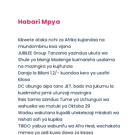
Habari Mpya
Kikwete ataka nchi za Afrika kujiandaa na
miundombinu kwa vijana
JUBILEE Group Tanzania yazindua ukuta wa
Shule ya Msingi Madenge kuimarisha usalama
na mazingira ya kujifunzia
Daraja la Bilioni 1.2/- kuondoa kero ya usafiri
Kilosa
DC Ubungo aipa tano JET, bado ina jukumu la
kuelimisha jamii utunzaji mazingira
Rais Samia azindua Tume ya Uchunguzi wa
wahusika wa matuki ya Oktoba 29
Wadau wakutana kujadili utekelezaji mkakati wa
nishati safi ya kupikia
TIRDO yaibua wabunifu wa Afro Heal, wachakata
mimea ya asili kuwa dawa za kisasa