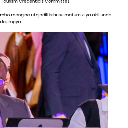
Tourism Credentials Committe).
bo mengine utajadili kuhusu matumizi ya akili unde
daji mpya.