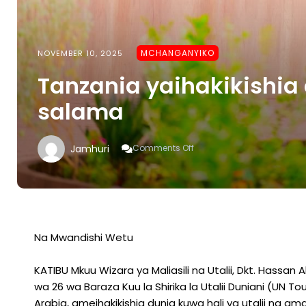
MCHANGANYIKO
NOVEMBER 10, 2025
Tanzania yaihakikishia d
salama
On
Jamhuri
Comments Off
Tanzania
Yaihakikishia
Dunia
Hali
Ya
Utalii
Iko
Na Mwandishi Wetu
Salama
KATIBU Mkuu Wizara ya Maliasili na Utalii, Dkt. Hassa
wa 26 wa Baraza Kuu la Shirika la Utalii Duniani (UN Tou
Arabia, ameihakikishia dunia kuwa hali ya utalii na a