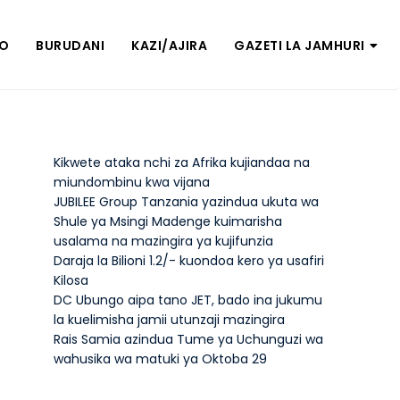
ZO
BURUDANI
KAZI/AJIRA
GAZETI LA JAMHURI
Kikwete ataka nchi za Afrika kujiandaa na
miundombinu kwa vijana
JUBILEE Group Tanzania yazindua ukuta wa
Shule ya Msingi Madenge kuimarisha
usalama na mazingira ya kujifunzia
Daraja la Bilioni 1.2/- kuondoa kero ya usafiri
Kilosa
DC Ubungo aipa tano JET, bado ina jukumu
la kuelimisha jamii utunzaji mazingira
Rais Samia azindua Tume ya Uchunguzi wa
wahusika wa matuki ya Oktoba 29