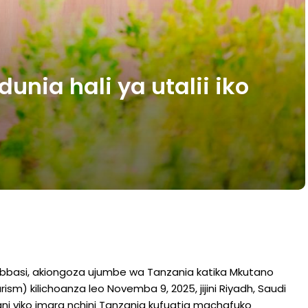
unia hali ya utalii iko
n Abbasi, akiongoza ujumbe wa Tanzania katika Mkutano
rism) kilichoanza leo Novemba 9, 2025, jijini Riyadh, Saudi
mani viko imara nchini Tanzania kufuatia machafuko