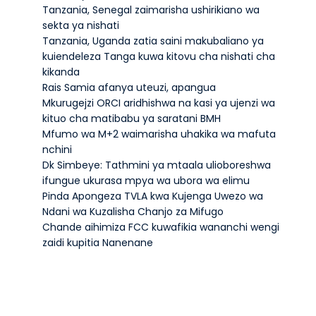
Tanzania, Senegal zaimarisha ushirikiano wa
sekta ya nishati
Tanzania, Uganda zatia saini makubaliano ya
kuiendeleza Tanga kuwa kitovu cha nishati cha
kikanda
Rais Samia afanya uteuzi, apangua
Mkurugejzi ORCI aridhishwa na kasi ya ujenzi wa
kituo cha matibabu ya saratani BMH
Mfumo wa M+2 waimarisha uhakika wa mafuta
nchini
Dk Simbeye: Tathmini ya mtaala ulioboreshwa
ifungue ukurasa mpya wa ubora wa elimu
Pinda Apongeza TVLA kwa Kujenga Uwezo wa
Ndani wa Kuzalisha Chanjo za Mifugo
Chande aihimiza FCC kuwafikia wananchi wengi
zaidi kupitia Nanenane