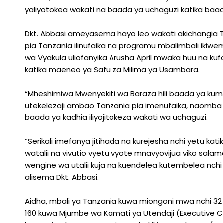
yaliyotokea wakati na baada ya uchaguzi katika baa
Dkt. Abbasi ameyasema hayo leo wakati akichangia T
pia Tanzania ilinufaika na programu mbalimbali ikiw
wa Vyakula uliofanyika Arusha April mwaka huu na kuf
katika maeneo ya Safu za Milima ya Usambara.
“Mheshimiwa Mwenyekiti wa Baraza hili baada ya kum
utekelezaji ambao Tanzania pia imenufaika, naomba k
baada ya kadhia iliyojitokeza wakati wa uchaguzi.
“Serikali imefanya jitihada na kurejesha nchi yetu kat
watalii na vivutio vyetu vyote mnavyovijua viko sa
wengine wa utalii kuja na kuendelea kutembelea nchi hi
alisema Dkt. Abbasi.
Aidha, mbali ya Tanzania kuwa miongoni mwa nchi 3
160 kuwa Mjumbe wa Kamati ya Utendaji (Executive Co