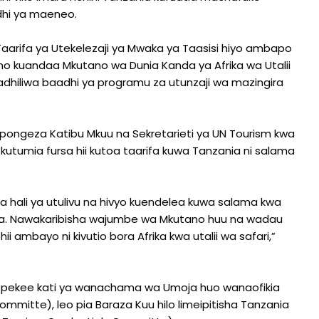
dhi ya maeneo.
aarifa ya Utekelezaji ya Mwaka ya Taasisi hiyo ambapo
emo kuandaa Mkutano wa Dunia Kanda ya Afrika wa Utalii
adhiliwa baadhi ya programu za utunzaji wa mazingira
pongeza Katibu Mkuu na Sekretarieti ya UN Tourism kwa
utumia fursa hii kutoa taarifa kuwa Tanzania ni salama
ika hali ya utulivu na hivyo kuendelea kuwa salama kwa
lama. Nawakaribisha wajumbe wa Mkutano huu na wadau
i ambayo ni kivutio bora Afrika kwa utalii wa safari,”
2 pekee kati ya wanachama wa Umoja huo wanaofikia
mmitte), leo pia Baraza Kuu hilo limeipitisha Tanzania