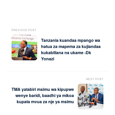
PREVIOUS POST
Tanzania kuandaa mpango wa
hatua za mapema za kujiandaa
kukabiliana na ukame -Dk
Yonazi
NEXT POST
TMA yatabiri msimu wa kipupwe
wenye baridi, baadhi ya mikoa
kupata mvua za nje ya msimu