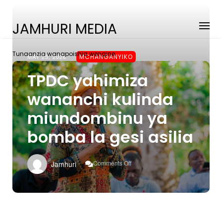
JAMHURI MEDIA
Tunaanzia wanapoishia wengine
MAY 25, 2026
MCHANGANYIKO
TPDC yahimiza
wananchi kulinda
miundombinu ya
bomba la gesi asilia
On
Comments Off
Jamhuri
TPDC
Yahimiza
Wananchi
Kulinda
Miundombinu
Ya