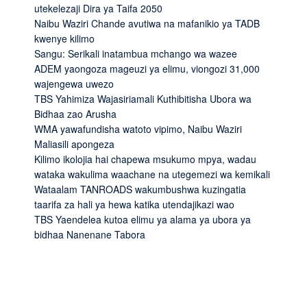
utekelezaji Dira ya Taifa 2050
Naibu Waziri Chande avutiwa na mafanikio ya TADB
kwenye kilimo
Sangu: Serikali inatambua mchango wa wazee
ADEM yaongoza mageuzi ya elimu, viongozi 31,000
wajengewa uwezo
TBS Yahimiza Wajasiriamali Kuthibitisha Ubora wa
Bidhaa zao Arusha
WMA yawafundisha watoto vipimo, Naibu Waziri
Maliasili apongeza
Kilimo ikolojia hai chapewa msukumo mpya, wadau
wataka wakulima waachane na utegemezi wa kemikali
Wataalam TANROADS wakumbushwa kuzingatia
taarifa za hali ya hewa katika utendajikazi wao
TBS Yaendelea kutoa elimu ya alama ya ubora ya
bidhaa Nanenane Tabora