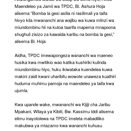
Maendeleo ya Jamii wa TPDC, Bi. Ashura Hoja
alisema “Bomba la gesi asilia ni rasilimali ya taifa
hivyo kila mwananchi ana wajibu wa kuwa mlinzi wa
miundombinu hii na kutoa taarifa mapema mnapoona
shughuli zisizo za kawaida karibu na bomba la gesi,”
alisema Bi. Hoja
Aidha, TPDC imewapongeza wananchi wa maeneo
husika kwa mwitikio wao katika kushiriki kulinda
miundombinu hiyo, huku ikiwataka kuendelea kuwa
makini zaidi kwani uharibifu wowote unaweza kuathiri
huduma muhimu pamoja na maendeleo ya taifa kwa
ujumla.
Kwa upande wake, mwananchi wa Kijiji cha Jaribu
Mpakani, Wilaya ya Kibiti, Bw. Kassimu Iddi alisema
elimu inayotolewa na TPDC imeleta mabadiliko
makubwa ya mtazamo kwa wananchi kuhusu