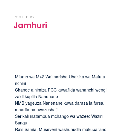
POSTED BY
Jamhuri
Mfumo wa M+2 Waimarisha Uhakika wa Mafuta
nchini
Chande aihimiza FCC kuwafikia wananchi wengi
zaidi kupitia Nanenane
NMB yageuza Nanenane kuwa darasa la fursa,
maarifa na uwezeshaji
Serikali inatambua mchango wa wazee: Waziri
Sangu
Rais Samia, Museveni washuhudia makubaliano