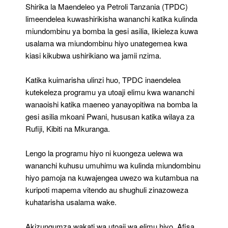
Bomba
Shirika la Maendeleo ya Petroli Tanzania (TPDC)
La
limeendelea kuwashirikisha wananchi katika kulinda
Gesi
miundombinu ya bomba la gesi asilia, likieleza kuwa
Asilia
usalama wa miundombinu hiyo unategemea kwa
kiasi kikubwa ushirikiano wa jamii nzima.
Katika kuimarisha ulinzi huo, TPDC inaendelea
kutekeleza programu ya utoaji elimu kwa wananchi
wanaoishi katika maeneo yanayopitiwa na bomba la
gesi asilia mkoani Pwani, hususan katika wilaya za
Rufiji, Kibiti na Mkuranga.
Lengo la programu hiyo ni kuongeza uelewa wa
wananchi kuhusu umuhimu wa kulinda miundombinu
hiyo pamoja na kuwajengea uwezo wa kutambua na
kuripoti mapema vitendo au shughuli zinazoweza
kuhatarisha usalama wake.
Akizungumza wakati wa utoaji wa elimu hiyo, Afisa