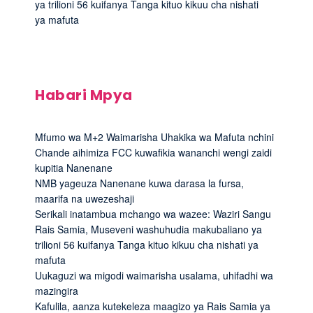
ya trilioni 56 kuifanya Tanga kituo kikuu cha nishati
ya mafuta
Habari Mpya
Mfumo wa M+2 Waimarisha Uhakika wa Mafuta nchini
Chande aihimiza FCC kuwafikia wananchi wengi zaidi
kupitia Nanenane
NMB yageuza Nanenane kuwa darasa la fursa,
maarifa na uwezeshaji
Serikali inatambua mchango wa wazee: Waziri Sangu
Rais Samia, Museveni washuhudia makubaliano ya
trilioni 56 kuifanya Tanga kituo kikuu cha nishati ya
mafuta
Uukaguzi wa migodi waimarisha usalama, uhifadhi wa
mazingira
Kafulila, aanza kutekeleza maagizo ya Rais Samia ya