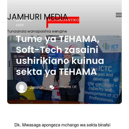
JAMHURI MEDIA
APRIL 30,
MCHANGANYIKO
2025
Tunaanzia wanapoishia wengine
Tume ya TEHAMA,
Soft-Tech zasaini
ushirikiano kuinua
sekta ya TEHAMA
On
Comments Off
Jamhuri
Tume
Ya
TEHAMA,
Soft-
Tech
Zasaini
Ushirikiano
Dk. Mwasaga apongeza mchango wa sekta binafsi
Kuinua