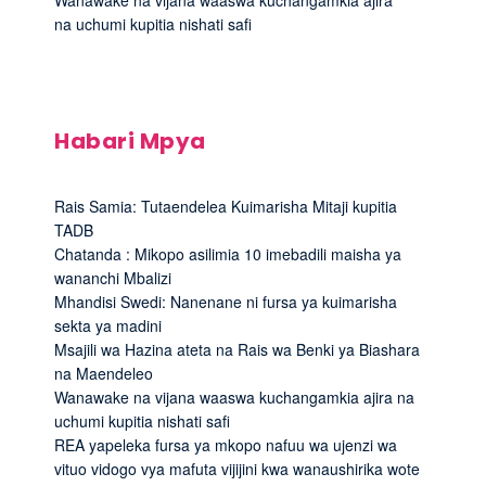
na uchumi kupitia nishati safi
Habari Mpya
Rais Samia: Tutaendelea Kuimarisha Mitaji kupitia
TADB
Chatanda : Mikopo asilimia 10 imebadili maisha ya
wananchi Mbalizi
Mhandisi Swedi: Nanenane ni fursa ya kuimarisha
sekta ya madini
Msajili wa Hazina ateta na Rais wa Benki ya Biashara
na Maendeleo
Wanawake na vijana waaswa kuchangamkia ajira na
uchumi kupitia nishati safi
REA yapeleka fursa ya mkopo nafuu wa ujenzi wa
vituo vidogo vya mafuta vijijini kwa wanaushirika wote