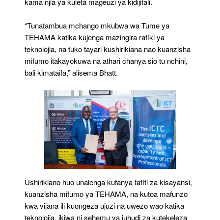
kama njia ya kuleta mageuzi ya kidijitali.
“Tunatambua mchango mkubwa wa Tume ya
TEHAMA katika kujenga mazingira rafiki ya
teknolojia, na tuko tayari kushirikiana nao kuanzisha
mifumo itakayokuwa na athari chanya sio tu nchini,
bali kimataifa,” alisema Bhatt.
Ushirikiano huo unalenga kufanya tafiti za kisayansi,
kuanzisha mifumo ya TEHAMA, na kutoa mafunzo
kwa vijana ili kuongeza ujuzi na uwezo wao katika
teknolojia, ikiwa ni sehemu ya juhudi za kutekeleza