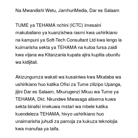
Sekta
Na Mwandishi Wetu, JamhuriMedia, Dar es Salaam
Ya
TEHAMA
TUME ya TEHAMA nchini (ICTC) imesaini
makubaliano ya kuanzishwa rasmi kwa ushirikiano
na kampuni ya Soft-Tech Consultant Ltd kwa lengo la
kuimarisha sekta ya TEHAMA na kutoa fursa zaidi
kwa vijana wa Kitanzania kupata ajira kupitia ubunifu
wa kidijitali.
Akizungumza wakati wa kusainiwa kwa Mkataba wa
ushirikiano huo katika Ofisi za Tume zilizipo Upanga,
jijini Dar es Salaam, Mkurugenzi Mkuu wa Tume ya
TEHAMA, Dkt. Nkundwe Mwasaga alisema kuwa
sekta binafsi imekuwa mstari wa mbele katika
kuendeleza TEHAMA, hivyo ushirikiano huo
unaimarisha juhudi za pamoja za kukuza teknolojia
kwa manufaa ya taifa.