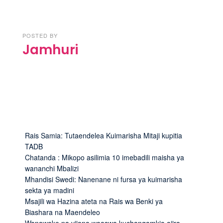
POSTED BY
Jamhuri
Rais Samia: Tutaendelea Kuimarisha Mitaji kupitia
TADB
Chatanda : Mikopo asilimia 10 imebadili maisha ya
wananchi Mbalizi
Mhandisi Swedi: Nanenane ni fursa ya kuimarisha
sekta ya madini
Msajili wa Hazina ateta na Rais wa Benki ya
Biashara na Maendeleo
Wanawake na vijana waaswa kuchangamkia ajira