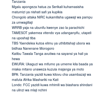
Tanzania
Mgalu apongeza hatua za Serikali kuhamasisha
matumizi ya nishati safi ya kupikia
Chongolo aitaka NIRC kukamilisha ugawaji wa pampu
za umwagiliaji
WRRB yaja na ubunifu kwenye zao la parachichi
TAMESOT yakemea vitendo vya udanganyifu, utapeli
na uposhaji tiba
TBS Yaendelea kutoa elimu ya uthibitishaji ubora wa
bidhaa Nanenane Morogoro
Katibu Tawala Tanga avutiwa na sayansi ya hali ya
hewa
EWURA: Ukaguzi wa mifumo ya umeme kila baada ya
miaka mitano unaweza kuzuia majanga ya moto
BPA: Tanzania yazidi kuwa kitovu cha usambazaji wa
mafuta Afrika Mashariki na Kati
Londo: FCC yazidi kuwa mhimili wa biashara shindani
na ulinzi wa mlaji nchini