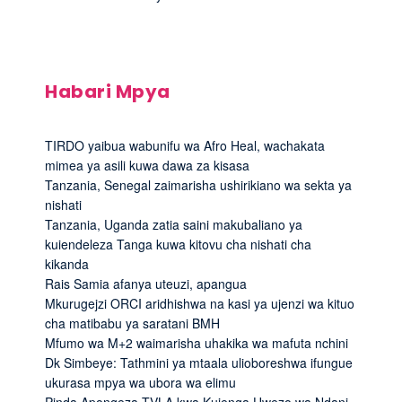
Habari Mpya
TIRDO yaibua wabunifu wa Afro Heal, wachakata
mimea ya asili kuwa dawa za kisasa
Tanzania, Senegal zaimarisha ushirikiano wa sekta ya
nishati
Tanzania, Uganda zatia saini makubaliano ya
kuiendeleza Tanga kuwa kitovu cha nishati cha
kikanda
Rais Samia afanya uteuzi, apangua
Mkurugejzi ORCI aridhishwa na kasi ya ujenzi wa kituo
cha matibabu ya saratani BMH
Mfumo wa M+2 waimarisha uhakika wa mafuta nchini
Dk Simbeye: Tathmini ya mtaala ulioboreshwa ifungue
ukurasa mpya wa ubora wa elimu