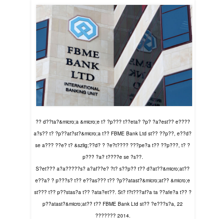
?? d??ta?&micro;a &micro;e t? ?p??? t??eta? ?p? ?a?est?? e????
a?s?? t? ?p??at?st?&micro;a t?? FBME Bank Ltd st?? ??p??, e??d?
se a??? ??e? t? &szlig;??d? ? ?e?t???? ???pe?a t?? ??p???, t? ?
p??? ?a? t????e se ?s??.
S?et??? a?a?????s? a?af??e? ?t? s??p?? t?? d?at??&micro;at??
e??a? ? p???s? t?? e??as??? t?? ?p??atast?&micro;at?? &micro;e
st??? t?? p??stas?a t?? ?ata?et??. St? f?t???af?a ta ??afe?a t?? ?
p??atast?&micro;at?? t?? FBME Bank Ltd st?? ?e???s?a, 22
??????? 2014.