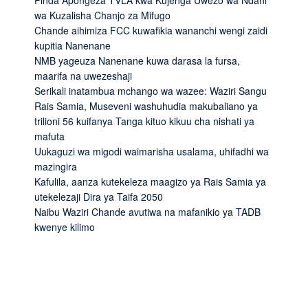
Pinda Apongeza TVLA kwa Kujenga Uwezo wa Ndani
wa Kuzalisha Chanjo za Mifugo
Chande aihimiza FCC kuwafikia wananchi wengi zaidi
kupitia Nanenane
NMB yageuza Nanenane kuwa darasa la fursa,
maarifa na uwezeshaji
Serikali inatambua mchango wa wazee: Waziri Sangu
Rais Samia, Museveni washuhudia makubaliano ya
trilioni 56 kuifanya Tanga kituo kikuu cha nishati ya
mafuta
Uukaguzi wa migodi waimarisha usalama, uhifadhi wa
mazingira
Kafulila, aanza kutekeleza maagizo ya Rais Samia ya
utekelezaji Dira ya Taifa 2050
Naibu Waziri Chande avutiwa na mafanikio ya TADB
kwenye kilimo