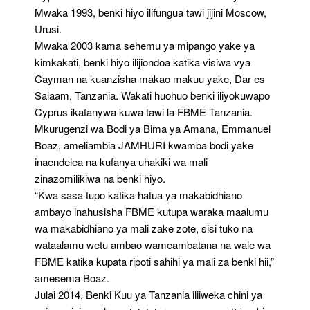
Mwaka 1993, benki hiyo ilifungua tawi jijini Moscow,
Urusi.
Mwaka 2003 kama sehemu ya mipango yake ya
kimkakati, benki hiyo ilijiondoa katika visiwa vya
Cayman na kuanzisha makao makuu yake, Dar es
Salaam, Tanzania. Wakati huohuo benki iliyokuwapo
Cyprus ikafanywa kuwa tawi la FBME Tanzania.
Mkurugenzi wa Bodi ya Bima ya Amana, Emmanuel
Boaz, ameliambia JAMHURI kwamba bodi yake
inaendelea na kufanya uhakiki wa mali
zinazomilikiwa na benki hiyo.
“Kwa sasa tupo katika hatua ya makabidhiano
ambayo inahusisha FBME kutupa waraka maalumu
wa makabidhiano ya mali zake zote, sisi tuko na
wataalamu wetu ambao wameambatana na wale wa
FBME katika kupata ripoti sahihi ya mali za benki hii,”
amesema Boaz.
Julai 2014, Benki Kuu ya Tanzania iliiweka chini ya