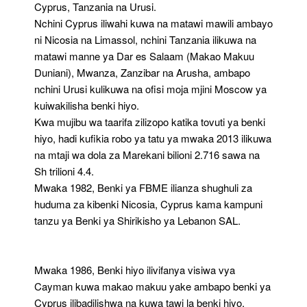
Cyprus, Tanzania na Urusi.
Nchini Cyprus iliwahi kuwa na matawi mawili ambayo
ni Nicosia na Limassol, nchini Tanzania ilikuwa na
matawi manne ya Dar es Salaam (Makao Makuu
Duniani), Mwanza, Zanzibar na Arusha, ambapo
nchini Urusi kulikuwa na ofisi moja mjini Moscow ya
kuiwakilisha benki hiyo.
Kwa mujibu wa taarifa zilizopo katika tovuti ya benki
hiyo, hadi kufikia robo ya tatu ya mwaka 2013 ilikuwa
na mtaji wa dola za Marekani bilioni 2.716 sawa na
Sh trilioni 4.4.
Mwaka 1982, Benki ya FBME ilianza shughuli za
huduma za kibenki Nicosia, Cyprus kama kampuni
tanzu ya Benki ya Shirikisho ya Lebanon SAL.
Mwaka 1986, Benki hiyo ilivifanya visiwa vya
Cayman kuwa makao makuu yake ambapo benki ya
Cyprus ilibadilishwa na kuwa tawi la benki hiyo.