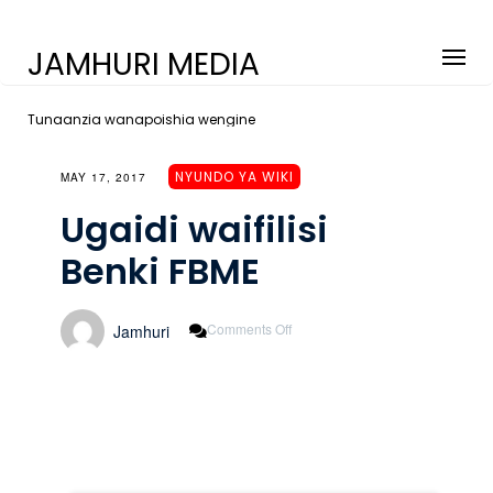
JAMHURI MEDIA
Tunaanzia wanapoishia wengine
NYUNDO YA WIKI
MAY 17, 2017
Ugaidi waifilisi
Benki FBME
On
Comments Off
Jamhuri
Ugaidi
Waifilisi
Benki
FBME