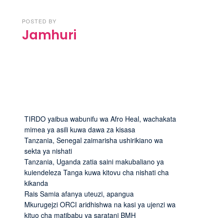
POSTED BY
Jamhuri
TIRDO yaibua wabunifu wa Afro Heal, wachakata
mimea ya asili kuwa dawa za kisasa
Tanzania, Senegal zaimarisha ushirikiano wa
sekta ya nishati
Tanzania, Uganda zatia saini makubaliano ya
kuiendeleza Tanga kuwa kitovu cha nishati cha
kikanda
Rais Samia afanya uteuzi, apangua
Mkurugejzi ORCI aridhishwa na kasi ya ujenzi wa
kituo cha matibabu ya saratani BMH