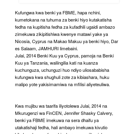
Kufungwa kwa benki ya FBME, hapa nchini,
kumetokana na tuhuma za benki hiyo kutakatisha
fedha na kupitisha fedha za kufadhili ugaidi ambazo
zimekuwa zikipitishiwa kwenye matawi yake ya
Nicosia, Cyprus na Makao Makuu ya benki hiyo, Dar
es Salaam, JAMHURI limebaini.
Julai, 2014 Benki Kuu ya Cyprus, pamoja na Benki
Kuu ya Tanzania, waliingilia kati na kuanza
kuchunguza, uchunguzi huo ndiyo uliosababisha
kufungwa kwa shughuli zote za kibiashara, huku
malipo yote yakisimamiwa na mfilisi aliyeteuliwa.
Kwa mujibu wa taarifa iliyotolewa Julai, 2014 na
Mkurugenzi wa FinCEN, Jennifer Shasky Calvery,
benki ya FBME imekuwa na sera dhaifu ya
utakatishaji fedha, hali ambayo imekuwa kivutio