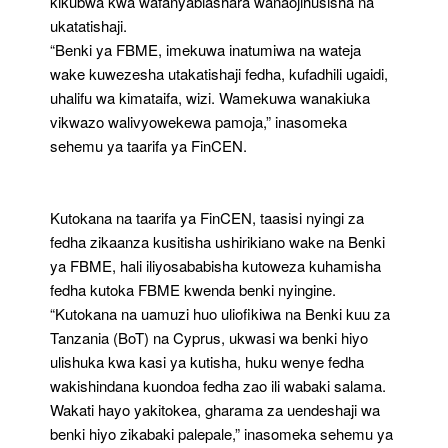
kikubwa kwa wafanyabiashara wanaojihusisha na
ukatatishaji.
“Benki ya FBME, imekuwa inatumiwa na wateja
wake kuwezesha utakatishaji fedha, kufadhili ugaidi,
uhalifu wa kimataifa, wizi. Wamekuwa wanakiuka
vikwazo walivyowekewa pamoja,” inasomeka
sehemu ya taarifa ya FinCEN.
Kutokana na taarifa ya FinCEN, taasisi nyingi za
fedha zikaanza kusitisha ushirikiano wake na Benki
ya FBME, hali iliyosababisha kutoweza kuhamisha
fedha kutoka FBME kwenda benki nyingine.
“Kutokana na uamuzi huo uliofikiwa na Benki kuu za
Tanzania (BoT) na Cyprus, ukwasi wa benki hiyo
ulishuka kwa kasi ya kutisha, huku wenye fedha
wakishindana kuondoa fedha zao ili wabaki salama.
Wakati hayo yakitokea, gharama za uendeshaji wa
benki hiyo zikabaki palepale,” inasomeka sehemu ya