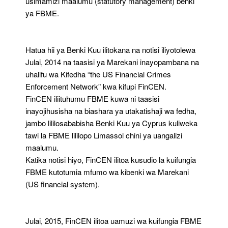
usimamizi maalumu (statutory management) benki
ya FBME.
Hatua hii ya Benki Kuu ilitokana na notisi iliyotolewa
Julai, 2014 na taasisi ya Marekani inayopambana na
uhalifu wa Kifedha “the US Financial Crimes
Enforcement Network” kwa kifupi FinCEN.
FinCEN iliituhumu FBME kuwa ni taasisi
inayojihusisha na biashara ya utakatishaji wa fedha,
jambo lililosababisha Benki Kuu ya Cyprus kuliweka
tawi la FBME lililopo Limassol chini ya uangalizi
maalumu.
Katika notisi hiyo, FinCEN ilitoa kusudio la kuifungia
FBME kutotumia mfumo wa kibenki wa Marekani
(US financial system).
Julai, 2015, FinCEN ilitoa uamuzi wa kuifungia FBME