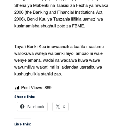
Sheria ya Mabenki na Taasisi za Fedha ya mwaka
2006 (the Banking and Financial Institutions Act,
2006), Benki Kuu ya Tanzania ilifikia uamuzi wa
kusimamisha shughuli zote za FBME.
Tayari Benki Kuu imewaandikia taarifa maalumu
waliokuwa wateja wa benki hiyo, ambao ni wale
wenye amana, wadai na wadaiwa kuwa wawe
wavumilivu wakati mfilisi akiandaa utaratibu wa
kushughulikia stahiki zao.
Post Views:
869
Share this:
Facebook
X
Like this: