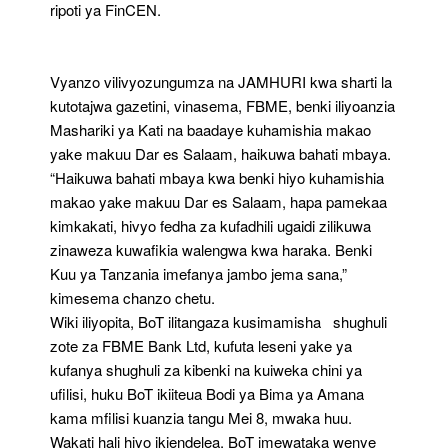
ripoti ya FinCEN.
Vyanzo vilivyozungumza na JAMHURI kwa sharti la
kutotajwa gazetini, vinasema, FBME, benki iliyoanzia
Mashariki ya Kati na baadaye kuhamishia makao
yake makuu Dar es Salaam, haikuwa bahati mbaya.
“Haikuwa bahati mbaya kwa benki hiyo kuhamishia
makao yake makuu Dar es Salaam, hapa pamekaa
kimkakati, hivyo fedha za kufadhili ugaidi zilikuwa
zinaweza kuwafikia walengwa kwa haraka. Benki
Kuu ya Tanzania imefanya jambo jema sana,”
kimesema chanzo chetu.
Wiki iliyopita, BoT ilitangaza kusimamisha shughuli
zote za FBME Bank Ltd, kufuta leseni yake ya
kufanya shughuli za kibenki na kuiweka chini ya
ufilisi, huku BoT ikiiteua Bodi ya Bima ya Amana
kama mfilisi kuanzia tangu Mei 8, mwaka huu.
Wakati hali hiyo ikiendelea, BoT imewataka wenye