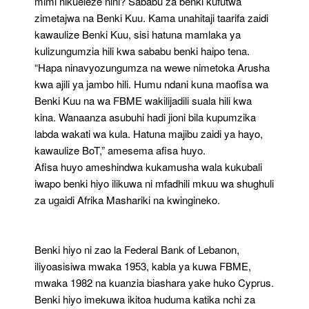
mimi nikueleze nini? Sababu za benki kufutwa
zimetajwa na Benki Kuu. Kama unahitaji taarifa zaidi
kawaulize Benki Kuu, sisi hatuna mamlaka ya
kulizungumzia hili kwa sababu benki haipo tena.
“Hapa ninavyozungumza na wewe nimetoka Arusha
kwa ajili ya jambo hili. Humu ndani kuna maofisa wa
Benki Kuu na wa FBME wakilijadili suala hili kwa
kina. Wanaanza asubuhi hadi jioni bila kupumzika
labda wakati wa kula. Hatuna majibu zaidi ya hayo,
kawaulize BoT,” amesema afisa huyo.
Afisa huyo ameshindwa kukamusha wala kukubali
iwapo benki hiyo ilikuwa ni mfadhili mkuu wa shughuli
za ugaidi Afrika Mashariki na kwingineko.
Benki hiyo ni zao la Federal Bank of Lebanon,
iliyoasisiwa mwaka 1953, kabla ya kuwa FBME,
mwaka 1982 na kuanzia biashara yake huko Cyprus.
Benki hiyo imekuwa ikitoa huduma katika nchi za