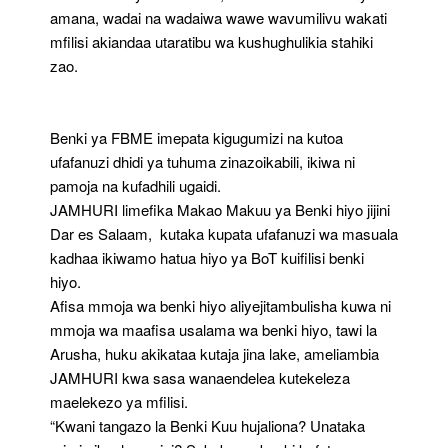
amana, wadai na wadaiwa wawe wavumilivu wakati
mfilisi akiandaa utaratibu wa kushughulikia stahiki
zao.
Benki ya FBME imepata kigugumizi na kutoa
ufafanuzi dhidi ya tuhuma zinazoikabili, ikiwa ni
pamoja na kufadhili ugaidi.
JAMHURI limefika Makao Makuu ya Benki hiyo jijini
Dar es Salaam, kutaka kupata ufafanuzi wa masuala
kadhaa ikiwamo hatua hiyo ya BoT kuifilisi benki
hiyo.
Afisa mmoja wa benki hiyo aliyejitambulisha kuwa ni
mmoja wa maafisa usalama wa benki hiyo, tawi la
Arusha, huku akikataa kutaja jina lake, ameliambia
JAMHURI kwa sasa wanaendelea kutekeleza
maelekezo ya mfilisi.
“Kwani tangazo la Benki Kuu hujaliona? Unataka