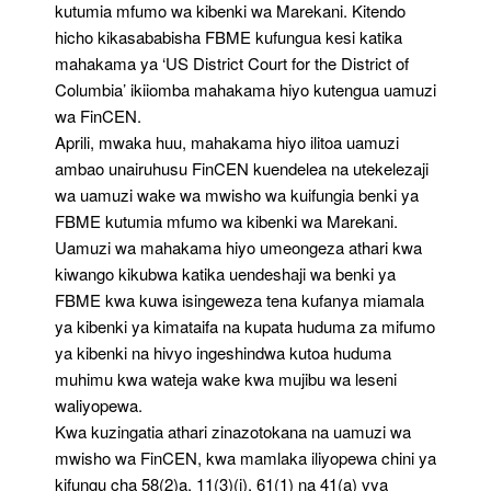
kutumia mfumo wa kibenki wa Marekani. Kitendo
hicho kikasababisha FBME kufungua kesi katika
mahakama ya ‘US District Court for the District of
Columbia’ ikiiomba mahakama hiyo kutengua uamuzi
wa FinCEN.
Aprili, mwaka huu, mahakama hiyo ilitoa uamuzi
ambao unairuhusu FinCEN kuendelea na utekelezaji
wa uamuzi wake wa mwisho wa kuifungia benki ya
FBME kutumia mfumo wa kibenki wa Marekani.
Uamuzi wa mahakama hiyo umeongeza athari kwa
kiwango kikubwa katika uendeshaji wa benki ya
FBME kwa kuwa isingeweza tena kufanya miamala
ya kibenki ya kimataifa na kupata huduma za mifumo
ya kibenki na hivyo ingeshindwa kutoa huduma
muhimu kwa wateja wake kwa mujibu wa leseni
waliyopewa.
Kwa kuzingatia athari zinazotokana na uamuzi wa
mwisho wa FinCEN, kwa mamlaka iliyopewa chini ya
kifungu cha 58(2)a, 11(3)(i), 61(1) na 41(a) vya