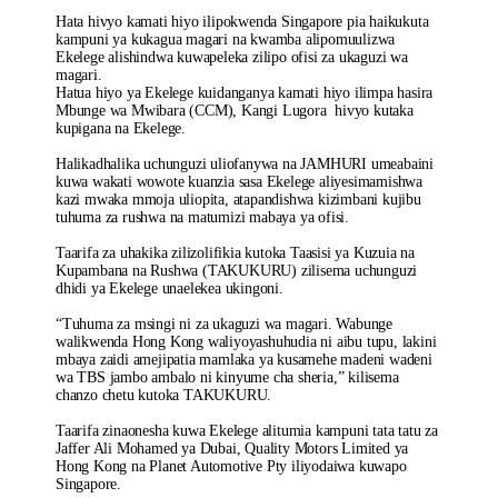
Hata hivyo kamati hiyo ilipokwenda Singapore pia haikukuta
kampuni ya kukagua magari na kwamba alipomuulizwa
Ekelege alishindwa kuwapeleka zilipo ofisi za ukaguzi wa
magari.
Hatua hiyo ya Ekelege kuidanganya kamati hiyo ilimpa hasira
Mbunge wa Mwibara (CCM), Kangi Lugora hivyo kutaka
kupigana na Ekelege.
Halikadhalika uchunguzi uliofanywa na JAMHURI umeabaini
kuwa wakati wowote kuanzia sasa Ekelege aliyesimamishwa
kazi mwaka mmoja uliopita, atapandishwa kizimbani kujibu
tuhuma za rushwa na matumizi mabaya ya ofisi.
Taarifa za uhakika zilizolifikia kutoka Taasisi ya Kuzuia na
Kupambana na Rushwa (TAKUKURU) zilisema uchunguzi
dhidi ya Ekelege unaelekea ukingoni.
“Tuhuma za msingi ni za ukaguzi wa magari. Wabunge
walikwenda Hong Kong waliyoyashuhudia ni aibu tupu, lakini
mbaya zaidi amejipatia mamlaka ya kusamehe madeni wadeni
wa TBS jambo ambalo ni kinyume cha sheria,” kilisema
chanzo chetu kutoka TAKUKURU.
Taarifa zinaonesha kuwa Ekelege alitumia kampuni tata tatu za
Jaffer Ali Mohamed ya Dubai, Quality Motors Limited ya
Hong Kong na Planet Automotive Pty iliyodaiwa kuwapo
Singapore.