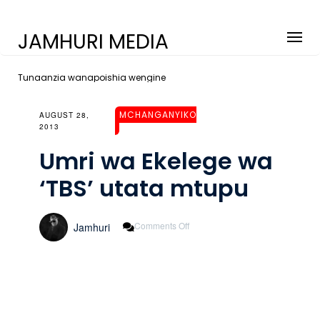
JAMHURI MEDIA
Tunaanzia wanapoishia wengine
MCHANGANYIKO
AUGUST 28,
2013
Umri wa Ekelege wa
‘TBS’ utata mtupu
On
Comments Off
Jamhuri
Umri
Wa
Ekelege
Wa
‘TBS’
Utata
Mtupu