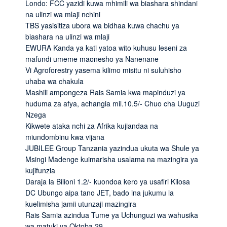
Londo: FCC yazidi kuwa mhimili wa biashara shindani
na ulinzi wa mlaji nchini
TBS yasisitiza ubora wa bidhaa kuwa chachu ya
biashara na ulinzi wa mlaji
EWURA Kanda ya kati yatoa wito kuhusu leseni za
mafundi umeme maonesho ya Nanenane
Vi Agroforestry yasema kilimo misitu ni suluhisho
uhaba wa chakula
Mashili ampongeza Rais Samia kwa mapinduzi ya
huduma za afya, achangia mil.10.5/- Chuo cha Uuguzi
Nzega
Kikwete ataka nchi za Afrika kujiandaa na
miundombinu kwa vijana
JUBILEE Group Tanzania yazindua ukuta wa Shule ya
Msingi Madenge kuimarisha usalama na mazingira ya
kujifunzia
Daraja la Bilioni 1.2/- kuondoa kero ya usafiri Kilosa
DC Ubungo aipa tano JET, bado ina jukumu la
kuelimisha jamii utunzaji mazingira
Rais Samia azindua Tume ya Uchunguzi wa wahusika
wa matuki ya Oktoba 29