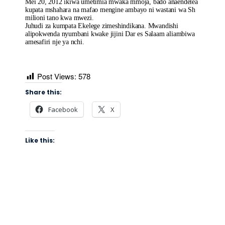
Mei 20, 2012 ikiwa umetimia mwaka mmoja, bado anaendelea
kupata mshahara na mafao mengine ambayo ni wastani wa Sh
milioni tano kwa mwezi.
Juhudi za kumpata Ekelege zimeshindikana. Mwandishi
alipokwenda nyumbani kwake jijini Dar es Salaam aliambiwa
amesafiri nje ya nchi.
Post Views:
578
Share this:
Facebook
X
Like this: