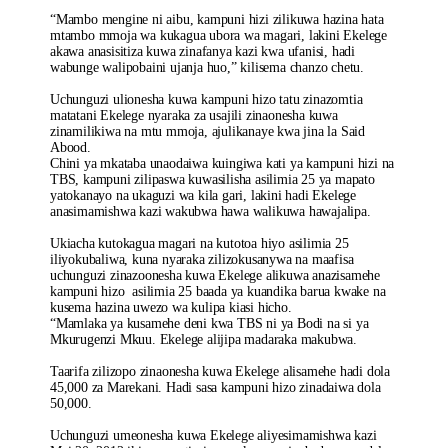
“Mambo mengine ni aibu, kampuni hizi zilikuwa hazina hata
mtambo mmoja wa kukagua ubora wa magari, lakini Ekelege
akawa anasisitiza kuwa zinafanya kazi kwa ufanisi, hadi
wabunge walipobaini ujanja huo,” kilisema chanzo chetu.
Uchunguzi ulionesha kuwa kampuni hizo tatu zinazomtia
matatani Ekelege nyaraka za usajili zinaonesha kuwa
zinamilikiwa na mtu mmoja, ajulikanaye kwa jina la Said
Abood.
Chini ya mkataba unaodaiwa kuingiwa kati ya kampuni hizi na
TBS, kampuni zilipaswa kuwasilisha asilimia 25 ya mapato
yatokanayo na ukaguzi wa kila gari, lakini hadi Ekelege
anasimamishwa kazi wakubwa hawa walikuwa hawajalipa.
Ukiacha kutokagua magari na kutotoa hiyo asilimia 25
iliyokubaliwa, kuna nyaraka zilizokusanywa na maafisa
uchunguzi zinazoonesha kuwa Ekelege alikuwa anazisamehe
kampuni hizo asilimia 25 baada ya kuandika barua kwake na
kusema hazina uwezo wa kulipa kiasi hicho.
“Mamlaka ya kusamehe deni kwa TBS ni ya Bodi na si ya
Mkurugenzi Mkuu. Ekelege alijipa madaraka makubwa.
Taarifa zilizopo zinaonesha kuwa Ekelege alisamehe hadi dola
45,000 za Marekani. Hadi sasa kampuni hizo zinadaiwa dola
50,000.
Uchunguzi umeonesha kuwa Ekelege aliyesimamishwa kazi