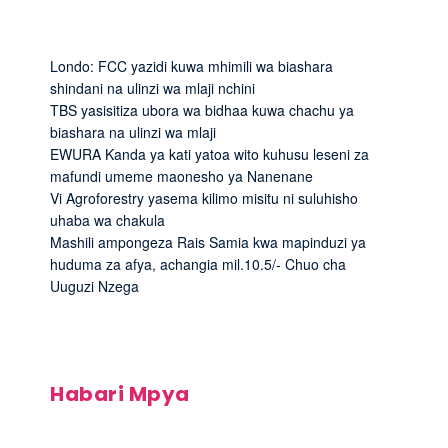
Londo: FCC yazidi kuwa mhimili wa biashara
shindani na ulinzi wa mlaji nchini
TBS yasisitiza ubora wa bidhaa kuwa chachu ya
biashara na ulinzi wa mlaji
EWURA Kanda ya kati yatoa wito kuhusu leseni za
mafundi umeme maonesho ya Nanenane
Vi Agroforestry yasema kilimo misitu ni suluhisho
uhaba wa chakula
Mashili ampongeza Rais Samia kwa mapinduzi ya
huduma za afya, achangia mil.10.5/- Chuo cha
Uuguzi Nzega
Habari Mpya