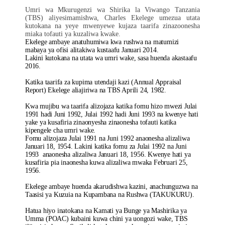
Umri wa Mkurugenzi wa Shirika la Viwango Tanzania
(TBS) aliyesimamishwa, Charles Ekelege umezua utata
kutokana na yeye mwenyewe kujaza taarifa zinazoonesha
miaka tofauti ya kuzaliwa kwake.
Ekelege ambaye anatuhumiwa kwa rushwa na matumizi
mabaya ya ofisi alitakiwa kustaafu Januari 2014.
Lakini kutokana na utata wa umri wake, sasa huenda akastaafu
2016.
Katika taarifa za kupima utendaji kazi (Annual Appraisal
Report) Ekelege aliajiriwa na TBS Aprili 24, 1982.
Kwa mujibu wa taarifa alizojaza katika fomu hizo mwezi Julai
1991 hadi Juni 1992, Julai 1992 hadi Juni 1993 na kwenye hati
yake ya kusafiria zinaonyesha zinaonesha tofauti katika
kipengele cha umri wake.
Fomu alizojaza Julai 1991 na Juni 1992 anaonesha alizaliwa
Januari 18, 1954. Lakini katika fomu za Julai 1992 na Juni
1993 anaonesha alizaliwa Januari 18, 1956. Kwenye hati ya
kusafiria pia inaonesha kuwa alizaliwa mwaka Februari 25,
1956.
Ekelege ambaye huenda akarudishwa kazini, anachunguzwa na
Taasisi ya Kuzuia na Kupambana na Rushwa (TAKUKURU).
Hatua hiyo inatokana na Kamati ya Bunge ya Mashirika ya
Umma (POAC) kubaini kuwa chini ya uongozi wake, TBS