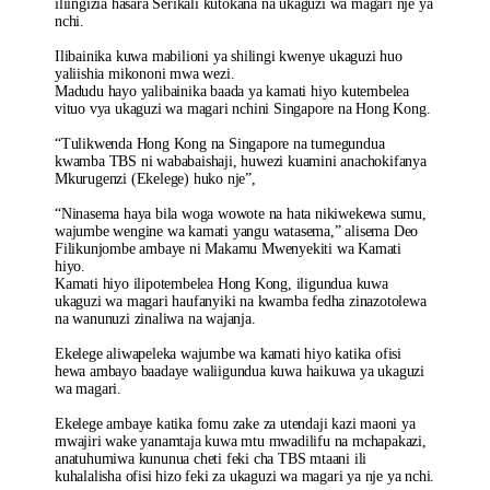
iliingizia hasara Serikali kutokana na ukaguzi wa magari nje ya
nchi.
Ilibainika kuwa mabilioni ya shilingi kwenye ukaguzi huo
yaliishia mikononi mwa wezi.
Madudu hayo yalibainika baada ya kamati hiyo kutembelea
vituo vya ukaguzi wa magari nchini Singapore na Hong Kong.
“Tulikwenda Hong Kong na Singapore na tumegundua
kwamba TBS ni wababaishaji, huwezi kuamini anachokifanya
Mkurugenzi (Ekelege) huko nje”,
“Ninasema haya bila woga wowote na hata nikiwekewa sumu,
wajumbe wengine wa kamati yangu watasema,” alisema Deo
Filikunjombe ambaye ni Makamu Mwenyekiti wa Kamati
hiyo.
Kamati hiyo ilipotembelea Hong Kong, iligundua kuwa
ukaguzi wa magari haufanyiki na kwamba fedha zinazotolewa
na wanunuzi zinaliwa na wajanja.
Ekelege aliwapeleka wajumbe wa kamati hiyo katika ofisi
hewa ambayo baadaye waliigundua kuwa haikuwa ya ukaguzi
wa magari.
Ekelege ambaye katika fomu zake za utendaji kazi maoni ya
mwajiri wake yanamtaja kuwa mtu mwadilifu na mchapakazi,
anatuhumiwa kununua cheti feki cha TBS mtaani ili
kuhalalisha ofisi hizo feki za ukaguzi wa magari ya nje ya nchi.