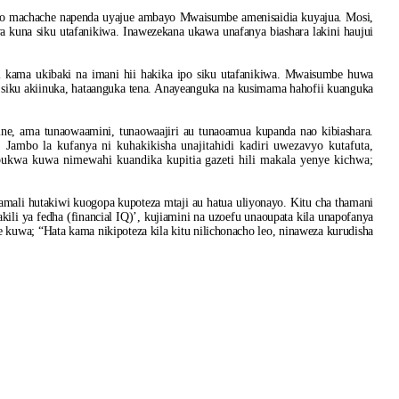
mbo machache napenda uyajue ambayo Mwaisumbe amenisaidia kuyajua. Mosi,
a kuna siku utafanikiwa. Inawezekana ukawa unafanya biashara lakini haujui
ni kama ukibaki na imani hii hakika ipo siku utafanikiwa. Mwaisumbe huwa
, siku akiinuka, hataanguka tena. Anayeanguka na kusimama hahofii kuanguka
ine, ama tunaowaamini, tunaowaajiri au tunaoamua kupanda nao kibiashara.
Jambo la kufanya ni kuhakikisha unajitahidi kadiri uwezavyo kutafuta,
umbukwa kuwa nimewahi kuandika kupitia gazeti hili makala yenye kichwa;
iamali hutakiwi kuogopa kupoteza mtaji au hatua uliyonayo. Kitu cha thamani
akili ya fedha (financial IQ)’, kujiamini na uzoefu unaoupata kila unapofanya
ee kuwa; “Hata kama nikipoteza kila kitu nilichonacho leo, ninaweza kurudisha