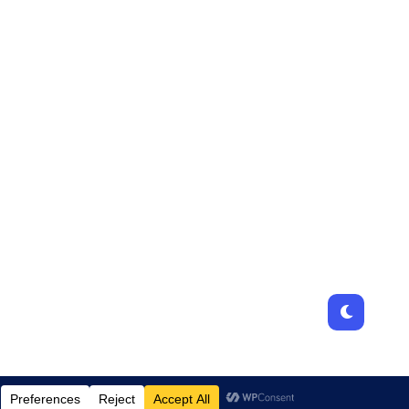
Designed by
JamhuriMedia