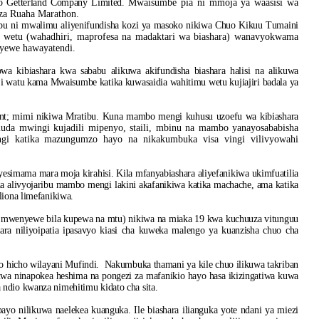
ayo Getterland Company Limited.
Mwaisumbe pia ni mmoja ya waasisi wa
za Ruaha Marathon.
abu ni mwalimu aliyenifundisha kozi ya masoko nikiwa Chuo Kikuu Tumaini
i wetu (wahadhiri, maprofesa na madaktari wa biashara) wanavyokwama
nyewe hawayatendi.
 kibiashara kwa sababu alikuwa akifundisha biashara halisi na alikuwa
aji watu kama Mwaisumbe katika kuwasaidia wahitimu wetu kujiajiri badala ya
nt; mimi nikiwa Mratibu. Kuna mambo mengi kuhusu uzoefu wa kibiashara
muda mwingi kujadili mipenyo, staili, mbinu na mambo yanayosababisha
engi katika mazungumzo hayo na nikakumbuka visa vingi vilivyowahi
yesimama mara moja kirahisi. Kila mfanyabiashara aliyefanikiwa ukimfuatilia
a alivyojaribu mambo mengi lakini akafanikiwa katika machache, ama katika
liona limefanikiwa.
u mwenyewe bila kupewa na mtu) nikiwa na miaka 19 kwa kuchuuza vitunguu
ara niliyoipatia ipasavyo kiasi cha kuweka malengo ya kuanzisha chuo cha
o hicho wilayani Mufindi. Nakumbuka thamani ya kile chuo ilikuwa takriban
ikuwa ninapokea heshima na pongezi za mafanikio hayo hasa ikizingatiwa kuwa
ndio kwanza nimehitimu kidato cha sita.
o nilikuwa naelekea kuanguka. Ile biashara ilianguka yote ndani ya miezi