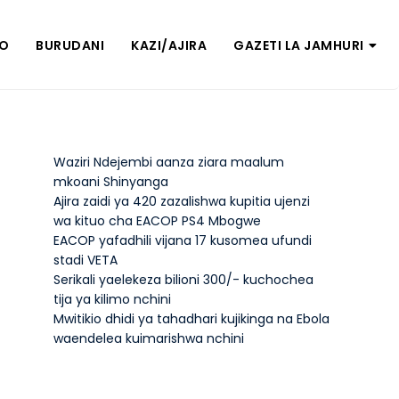
ZO
BURUDANI
KAZI/AJIRA
GAZETI LA JAMHURI
Waziri Ndejembi aanza ziara maalum
mkoani Shinyanga
Ajira zaidi ya 420 zazalishwa kupitia ujenzi
wa kituo cha EACOP PS4 Mbogwe
EACOP yafadhili vijana 17 kusomea ufundi
stadi VETA
Serikali yaelekeza bilioni 300/- kuchochea
tija ya kilimo nchini
Mwitikio dhidi ya tahadhari kujikinga na Ebola
waendelea kuimarishwa nchini