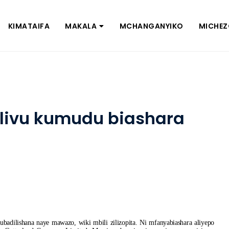
KIMATAIFA
MAKALA
MCHANGANYIKO
MICHE
milivu kumudu biashara
dilishana naye mawazo, wiki mbili zilizopita. Ni mfanyabiashara aliyepo