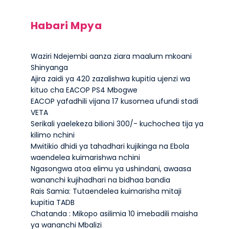
Habari Mpya
Waziri Ndejembi aanza ziara maalum mkoani
Shinyanga
Ajira zaidi ya 420 zazalishwa kupitia ujenzi wa
kituo cha EACOP PS4 Mbogwe
EACOP yafadhili vijana 17 kusomea ufundi stadi
VETA
Serikali yaelekeza bilioni 300/- kuchochea tija ya
kilimo nchini
Mwitikio dhidi ya tahadhari kujikinga na Ebola
waendelea kuimarishwa nchini
Ngasongwa atoa elimu ya ushindani, awaasa
wananchi kujihadhari na bidhaa bandia
Rais Samia: Tutaendelea kuimarisha mitaji
kupitia TADB
Chatanda : Mikopo asilimia 10 imebadili maisha
ya wananchi Mbalizi