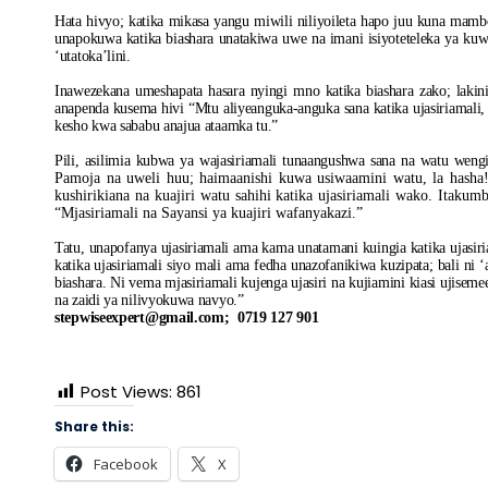
Hata hivyo; katika mikasa yangu miwili niliyoileta hapo juu kuna ma
unapokuwa katika biashara unatakiwa uwe na imani isiyoteteleka ya kuw
‘utatoka’lini.
Inawezekana umeshapata hasara nyingi mno katika biashara zako; laki
anapenda kusema hivi “Mtu aliyeanguka-anguka sana katika ujasiriamali
kesho kwa sababu anajua ataamka tu.”
Pili, asilimia kubwa ya wajasiriamali tunaangushwa sana na watu weng
Pamoja na uweli huu; haimaanishi kuwa usiwaamini watu, la hasha! 
kushirikiana na kuajiri watu sahihi katika ujasiriamali wako. Itak
“Mjasiriamali na Sayansi ya kuajiri wafanyakazi.”
Tatu, unapofanya ujasiriamali ama kama unatamani kuingia katika ujasir
katika ujasiriamali siyo mali ama fedha unazofanikiwa kuzipata; bali ni ‘
biashara. Ni vema mjasiriamali kujenga ujasiri na kujiamini kiasi ujisem
na zaidi ya nilivyokuwa navyo.”
stepwiseexpert@gmail.com
; 0719 127 901
Post Views:
861
Share this:
Facebook
X