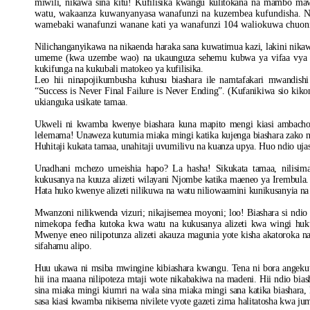
miwili, nikawa sina kitu! Kufilisika kwangu kulitokana na mambo ma
watu, wakaanza kuwanyanyasa wanafunzi na kuzembea kufundisha. N
wamebaki wanafunzi wanane kati ya wanafunzi 104 waliokuwa chuon
Nilichanganyikawa na nikaenda haraka sana kuwatimua kazi, lakini nika
umeme (kwa uzembe wao) na ukaunguza sehemu kubwa ya vifaa vya ch
kukifunga na kukubali matokeo ya kufilisika.
Leo hii ninapojikumbusha kuhusu biashara ile namtafakari mwandishi 
“Success is Never Final Failure is Never Ending”. (Kufanikiwa sio ki
ukianguka usikate tamaa.
Ukweli ni kwamba kwenye biashara kuna mapito mengi kiasi ambacho 
lelemama! Unaweza kutumia miaka mingi katika kujenga biashara zako na 
Huhitaji kukata tamaa, unahitaji uvumilivu na kuanza upya. Huo ndio ujas
Unadhani mchezo umeishia hapo? La hasha! Sikukata tamaa, nilisima
kukusanya na kuuza alizeti wilayani Njombe katika maeneo ya Irembula. 
Hata huko kwenye alizeti nilikuwa na watu niliowaamini kunikusanyia na 
Mwanzoni nilikwenda vizuri; nikajisemea moyoni; loo! Biashara si nd
nimekopa fedha kutoka kwa watu na kukusanya alizeti kwa wingi huk
Mwenye eneo nilipotunza alizeti akauza magunia yote kisha akatoroka na
sifahamu alipo.
Huu ukawa ni msiba mwingine kibiashara kwangu. Tena ni bora angekuwa 
hii ina maana nilipoteza mtaji wote nikabakiwa na madeni. Hii ndio bia
sina miaka mingi kiumri na wala sina miaka mingi sana katika biashara,
sasa kiasi kwamba nikisema nivilete vyote gazeti zima halitatosha kwa ju