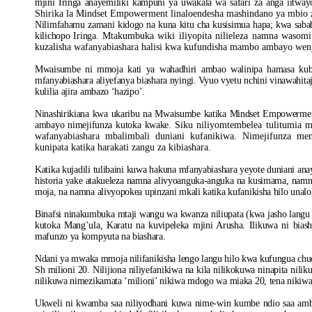
mjini Iringa anayemiliki kampuni ya uwakala wa safari za anga iitw
Shirika la Mindset Empowerment linaloendesha mashindano ya mbio 
Nilimfahamu zamani kidogo na kuna kitu cha kusisimua hapa; kwa sab
kilichopo Iringa.
Mtakumbuka wiki iliyopita nilieleza namna wasom
kuzalisha wafanyabiashara halisi kwa kufundisha mambo ambayo we
Mwaisumbe ni mmoja kati ya wahadhiri ambao walinipa hamasa kubwa
mfanyabiashara aliyefanya biashara nyingi. Vyuo vyetu nchini vinawahit
kulilia ajira ambazo ‘hazipo’.
Ninashirikiana kwa ukaribu na Mwaisumbe katika Mindset Empowerme
ambayo nimejifunza kutoka kwake.
Siku niliyomtembelea tulitumia 
wafanyabiashara mbalimbali duniani kufanikiwa. Nimejifunza m
kunipata katika harakati zangu za kibiashara.
Katika kujadili tulibaini kuwa hakuna mfanyabiashara yeyote duniani ana
historia yake atakueleza namna alivyoanguka-anguka na kusimama, namn
moja, na namna alivyopokea upinzani mkali katika kufanikisha hilo unalo
Binafsi ninakumbuka mtaji wangu wa kwanza niliupata (kwa jasho lang
kutoka Mang’ula, Karatu na kuvipeleka mjini Arusha. Ilikuwa ni biash
mafunzo ya kompyuta na biashara.
Ndani ya mwaka mmoja nilifanikisha lengo langu hilo kwa kufungua chu
Sh milioni 20. Nilijiona niliyefanikiwa na kila nilikokuwa ninapita nil
nilikuwa nimezikamata ‘milioni’ nikiwa mdogo wa miaka 20, tena nikiwa 
Ukweli ni kwamba saa niliyodhani kuwa nime-win kumbe ndio saa ambay