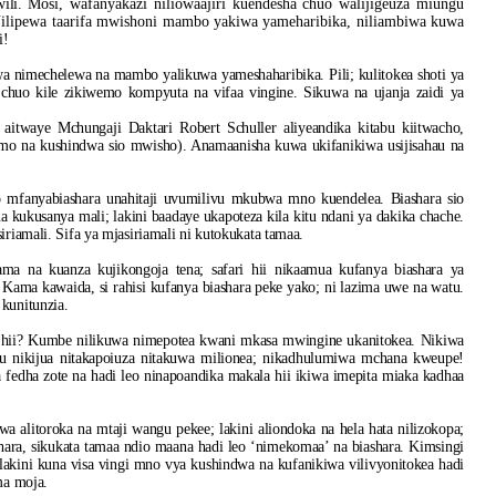
wili.
Mosi, wafanyakazi niliowaajiri kuendesha chuo walijigeuza miungu
ilipewa taarifa mwishoni mambo yakiwa yameharibika, niliambiwa kuwa
i!
wa nimechelewa na mambo yalikuwa yameshaharibika. Pili; kulitokea shoti ya
uo kile zikiwemo kompyuta na vifaa vingine. Sikuwa na ujanja zaidi ya
aitwaye Mchungaji Daktari Robert Schuller aliyeandika kitabu kiitwacho,
komo na kushindwa sio mwisho). Anamaanisha kuwa ukifanikiwa usijisahau na
mfanyabiashara unahitaji uvumilivu mkubwa mno kuendelea. Biashara sio
kukusanya mali; lakini baadaye ukapoteza kila kitu ndani ya dakika chache.
iriamali. Sifa ya mjasiriamali ni kutokukata tamaa.
ma na kuanza kujikongoja tena; safari hii nikaamua kufanya biashara ya
Kama kawaida, si rahisi kufanya biashara peke yako; ni lazima uwe na watu.
kunitunzia.
io hii? Kumbe nilikuwa nimepotea kwani mkasa mwingine ukanitokea. Nikiwa
u nikijua nitakapoiuza nitakuwa milionea; nikadhulumiwa mchana kweupe!
 fedha zote na hadi leo ninapoandika makala hii ikiwa imepita miaka kadhaa
alitoroka na mtaji wangu pekee; lakini aliondoka na hela hata nilizokopa;
shara, sikukata tamaa ndio maana hadi leo ‘nimekomaa’ na biashara. Kimsingi
 lakini kuna visa vingi mno vya kushindwa na kufanikiwa vilivyonitokea hadi
ma moja.