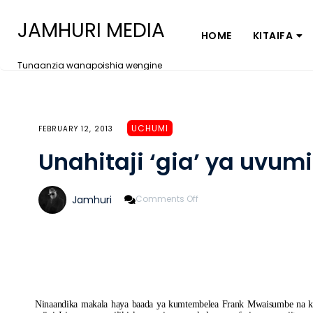
JAMHURI MEDIA
HOME
KITAIFA
Tunaanzia wanapoishia wengine
UCHUMI
FEBRUARY 12, 2013
Unahitaji ‘gia’ ya uvu
On
Jamhuri
Comments Off
Unahitaji
‘gia’
Ya
Uvumilivu
Kumudu
Biashara
Ninaandika makala haya baada ya kumtembelea Frank Mwaisumbe na kuba