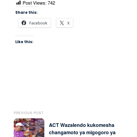
Post Views:
742
Share this:
Facebook
X
Like this:
PREVIOUS POST
ACT Wazalendo kukomesha
changamoto ya migogoro ya