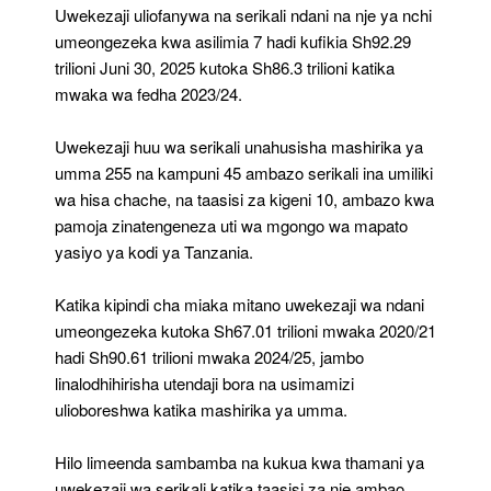
Uwekezaji uliofanywa na serikali ndani na nje ya nchi
umeongezeka kwa asilimia 7 hadi kufikia Sh92.29
trilioni Juni 30, 2025 kutoka Sh86.3 trilioni katika
mwaka wa fedha 2023/24.
Uwekezaji huu wa serikali unahusisha mashirika ya
umma 255 na kampuni 45 ambazo serikali ina umiliki
wa hisa chache, na taasisi za kigeni 10, ambazo kwa
pamoja zinatengeneza uti wa mgongo wa mapato
yasiyo ya kodi ya Tanzania.
Katika kipindi cha miaka mitano uwekezaji wa ndani
umeongezeka kutoka Sh67.01 trilioni mwaka 2020/21
hadi Sh90.61 trilioni mwaka 2024/25, jambo
linalodhihirisha utendaji bora na usimamizi
ulioboreshwa katika mashirika ya umma.
Hilo limeenda sambamba na kukua kwa thamani ya
uwekezaji wa serikali katika taasisi za nje ambao