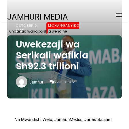
JAMHURI MEDIA
OCTOBER 9,
MCHANGANYIKO
2025
Tunaanzia wanapoishia wengine
Uwekezaji wa
Serikali wafikia
Sh92.3 trilioni
On
Comments Off
Jamhuri
Uwekezaji
Wa
Serikali
Wafikia
Sh92.3
Trilioni
Na Mwandishi Wetu, JamhuriMedia, Dar es Salaam