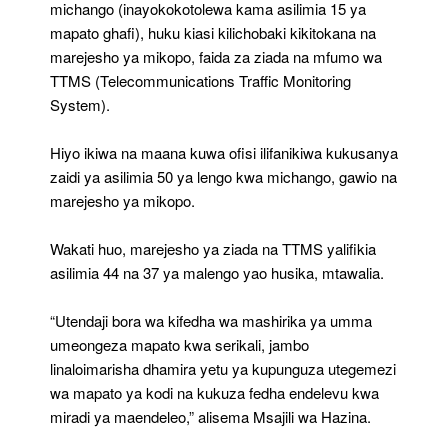
michango (inayokokotolewa kama asilimia 15 ya
mapato ghafi), huku kiasi kilichobaki kikitokana na
marejesho ya mikopo, faida za ziada na mfumo wa
TTMS (Telecommunications Traffic Monitoring
System).
Hiyo ikiwa na maana kuwa ofisi ilifanikiwa kukusanya
zaidi ya asilimia 50 ya lengo kwa michango, gawio na
marejesho ya mikopo.
Wakati huo, marejesho ya ziada na TTMS yalifikia
asilimia 44 na 37 ya malengo yao husika, mtawalia.
“Utendaji bora wa kifedha wa mashirika ya umma
umeongeza mapato kwa serikali, jambo
linaloimarisha dhamira yetu ya kupunguza utegemezi
wa mapato ya kodi na kukuza fedha endelevu kwa
miradi ya maendeleo,” alisema Msajili wa Hazina.