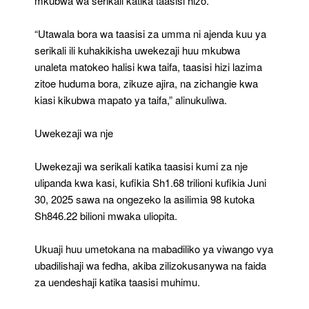
mkubwa wa serikali katika taasisi hizo.
“Utawala bora wa taasisi za umma ni ajenda kuu ya
serikali ili kuhakikisha uwekezaji huu mkubwa
unaleta matokeo halisi kwa taifa, taasisi hizi lazima
zitoe huduma bora, zikuze ajira, na zichangie kwa
kiasi kikubwa mapato ya taifa,” alinukuliwa.
Uwekezaji wa nje
Uwekezaji wa serikali katika taasisi kumi za nje
ulipanda kwa kasi, kufikia Sh1.68 trilioni kufikia Juni
30, 2025 sawa na ongezeko la asilimia 98 kutoka
Sh846.22 bilioni mwaka uliopita.
Ukuaji huu umetokana na mabadiliko ya viwango vya
ubadilishaji wa fedha, akiba zilizokusanywa na faida
za uendeshaji katika taasisi muhimu.