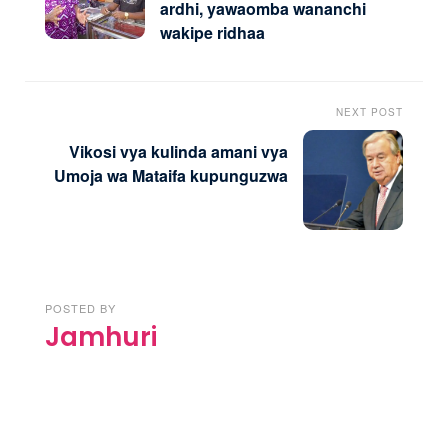
ardhi, yawaomba wananchi
wakipe ridhaa
NEXT POST
Vikosi vya kulinda amani vya
Umoja wa Mataifa kupunguzwa
POSTED BY
Jamhuri