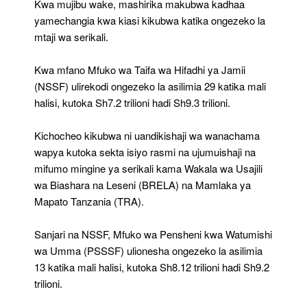
Kwa mujibu wake, mashirika makubwa kadhaa
yamechangia kwa kiasi kikubwa katika ongezeko la
mtaji wa serikali.
Kwa mfano Mfuko wa Taifa wa Hifadhi ya Jamii
(NSSF) ulirekodi ongezeko la asilimia 29 katika mali
halisi, kutoka Sh7.2 trilioni hadi Sh9.3 trilioni.
Kichocheo kikubwa ni uandikishaji wa wanachama
wapya kutoka sekta isiyo rasmi na ujumuishaji na
mifumo mingine ya serikali kama Wakala wa Usajili
wa Biashara na Leseni (BRELA) na Mamlaka ya
Mapato Tanzania (TRA).
Sanjari na NSSF, Mfuko wa Pensheni kwa Watumishi
wa Umma (PSSSF) ulionesha ongezeko la asilimia
13 katika mali halisi, kutoka Sh8.12 trilioni hadi Sh9.2
trilioni.