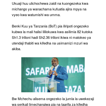
Ukuaji huu ulichochewa zaidi na kuongezeka kwa
michango ya wanachama kufuatia ajira mpya na
vyeo kwa watumishi wa umma.
Benki Kuu ya Tanzania (BoT) pia iliripoti ongezeko
kubwa la mali halisi lililokuwa kwa asilimia 82 kutoka
Sh1.3 trilioni hadi Sh2.36 trilioni ikiwa ni matokeo ya
utendaji thabiti wa kifedha na usimamizi mzuri wa
akiba.
Bw Mchechu alisema ongezeko la jumla la uwekezaji
wa serikali limechangiwa pia na taarifa za kifedha