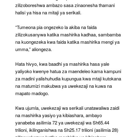
zilizoboreshwa ambazo sasa zinaonesha thamani
halisi ya hisa na mitaji ya serikali.
“Tumeona pia ongezeko la akiba na faida
zilizokusanywa katika mashirika kadhaa, sambamba
na kuongezeka kwa faida katika mashirika mengi ya
umma,” aliongeza.
Hata hivyo, kwa baadhi ya mashirika hasa yale
yaliyoko kwenye hatua za maendeleo kama kampuni
za madini yalishuhudia kupungua kwa mtaji kutokana
na matumizi makubwa ya uwekezaji na kuwa na
mapato madogo.
Kwa ujumla, uwekezaji wa serikali unatawaliwa zaidi
na mashirika yasiyo ya kibiashara, ambayo
yanabeba asilimia 72 ya uwekezaji wa Sh65.44
trilioni, ikilinganishwa na Sh25.17 trilioni (asilimia 28)