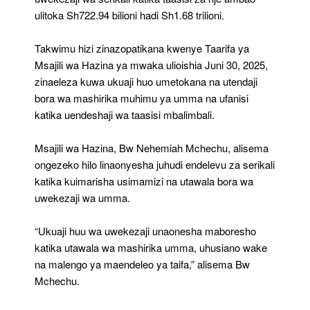
ulitoka Sh722.94 bilioni hadi Sh1.68 trilioni.
Takwimu hizi zinazopatikana kwenye Taarifa ya
Msajili wa Hazina ya mwaka ulioishia Juni 30, 2025,
zinaeleza kuwa ukuaji huo umetokana na utendaji
bora wa mashirika muhimu ya umma na ufanisi
katika uendeshaji wa taasisi mbalimbali.
Msajili wa Hazina, Bw Nehemiah Mchechu, alisema
ongezeko hilo linaonyesha juhudi endelevu za serikali
katika kuimarisha usimamizi na utawala bora wa
uwekezaji wa umma.
“Ukuaji huu wa uwekezaji unaonesha maboresho
katika utawala wa mashirika umma, uhusiano wake
na malengo ya maendeleo ya taifa,” alisema Bw
Mchechu.