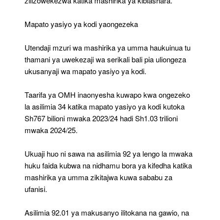
zilizowekezwa katika mashirika ya kibiashara.
Mapato yasiyo ya kodi yaongezeka
Utendaji mzuri wa mashirika ya umma haukuinua tu
thamani ya uwekezaji wa serikali bali pia uliongeza
ukusanyaji wa mapato yasiyo ya kodi.
Taarifa ya OMH inaonyesha kuwapo kwa ongezeko
la asilimia 34 katika mapato yasiyo ya kodi kutoka
Sh767 bilioni mwaka 2023/24 hadi Sh1.03 trilioni
mwaka 2024/25.
Ukuaji huo ni sawa na asilimia 92 ya lengo la mwaka
huku faida kubwa na nidhamu bora ya kifedha katika
mashirika ya umma zikitajwa kuwa sababu za
ufanisi.
Asilimia 92.01 ya makusanyo ilitokana na gawio, na