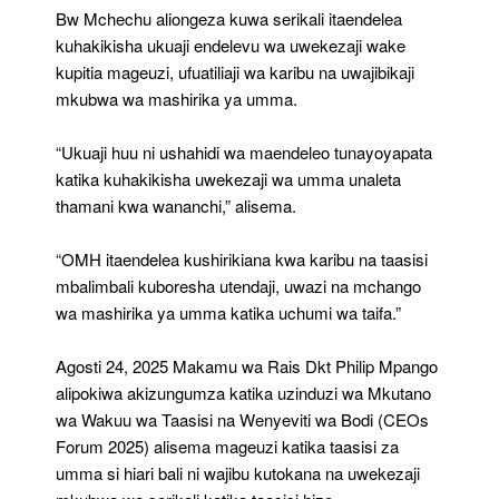
Bw Mchechu aliongeza kuwa serikali itaendelea
kuhakikisha ukuaji endelevu wa uwekezaji wake
kupitia mageuzi, ufuatiliaji wa karibu na uwajibikaji
mkubwa wa mashirika ya umma.
“Ukuaji huu ni ushahidi wa maendeleo tunayoyapata
katika kuhakikisha uwekezaji wa umma unaleta
thamani kwa wananchi,” alisema.
“OMH itaendelea kushirikiana kwa karibu na taasisi
mbalimbali kuboresha utendaji, uwazi na mchango
wa mashirika ya umma katika uchumi wa taifa.”
Agosti 24, 2025 Makamu wa Rais Dkt Philip Mpango
alipokiwa akizungumza katika uzinduzi wa Mkutano
wa Wakuu wa Taasisi na Wenyeviti wa Bodi (CEOs
Forum 2025) alisema mageuzi katika taasisi za
umma si hiari bali ni wajibu kutokana na uwekezaji