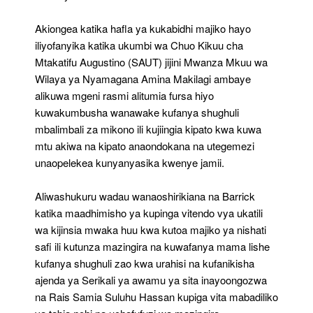
Akiongea katika hafla ya kukabidhi majiko hayo
iliyofanyika katika ukumbi wa Chuo Kikuu cha
Mtakatifu Augustino (SAUT) jijini Mwanza Mkuu wa
Wilaya ya Nyamagana Amina Makilagi ambaye
alikuwa mgeni rasmi alitumia fursa hiyo
kuwakumbusha wanawake kufanya shughuli
mbalimbali za mikono ili kujiingia kipato kwa kuwa
mtu akiwa na kipato anaondokana na utegemezi
unaopelekea kunyanyasika kwenye jamii.
Aliwashukuru wadau wanaoshirikiana na Barrick
katika maadhimisho ya kupinga vitendo vya ukatili
wa kijinsia mwaka huu kwa kutoa majiko ya nishati
safi ili kutunza mazingira na kuwafanya mama lishe
kufanya shughuli zao kwa urahisi na kufanikisha
ajenda ya Serikali ya awamu ya sita inayoongozwa
na Rais Samia Suluhu Hassan kupiga vita mabadiliko