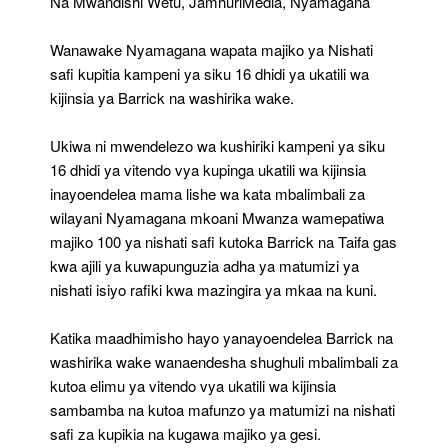
Na Mwandishi Wetu, JamhuriMedia, Nyamagana
Siku
16
Wanawake Nyamagana wapata majiko ya Nishati
Dhidi
Ya
safi kupitia kampeni ya siku 16 dhidi ya ukatili wa
Ukatili
kijinsia ya Barrick na washirika wake.
Wa
Kijinsia
Ukiwa ni mwendelezo wa kushiriki kampeni ya siku
Ya
Barrick
16 dhidi ya vitendo vya kupinga ukatili wa kijinsia
Na
inayoendelea mama lishe wa kata mbalimbali za
Washirika
wilayani Nyamagana mkoani Mwanza wamepatiwa
Wake
majiko 100 ya nishati safi kutoka Barrick na Taifa gas
kwa ajili ya kuwapunguzia adha ya matumizi ya
nishati isiyo rafiki kwa mazingira ya mkaa na kuni.
Katika maadhimisho hayo yanayoendelea Barrick na
washirika wake wanaendesha shughuli mbalimbali za
kutoa elimu ya vitendo vya ukatili wa kijinsia
sambamba na kutoa mafunzo ya matumizi na nishati
safi za kupikia na kugawa majiko ya gesi.