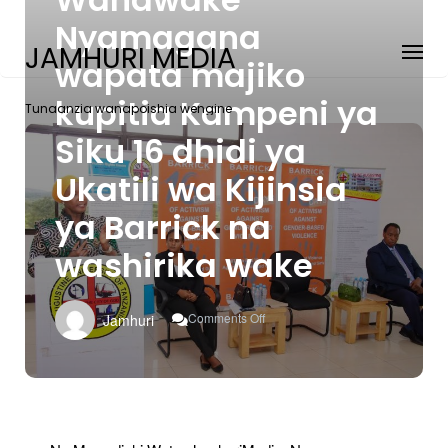
Nyamagana
JAMHURI MEDIA
wapata majiko
kupitia Kampeni ya
Tunaanzia wanapoishia wengine
Siku 16 dhidi ya
Ukatili wa Kijinsia
ya Barrick na
washirika wake
On
Comments Off
Jamhuri
Wanawake
Nyamagana
Wapata
Majiko
Kupitia
Kampeni
Ya