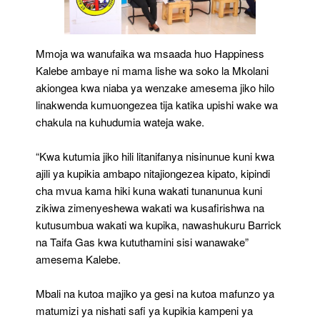
Mmoja wa wanufaika wa msaada huo Happiness
Kalebe ambaye ni mama lishe wa soko la Mkolani
akiongea kwa niaba ya wenzake amesema jiko hilo
linakwenda kumuongezea tija katika upishi wake wa
chakula na kuhudumia wateja wake.
“Kwa kutumia jiko hili litanifanya nisinunue kuni kwa
ajili ya kupikia ambapo nitajiongezea kipato, kipindi
cha mvua kama hiki kuna wakati tunanunua kuni
zikiwa zimenyeshewa wakati wa kusafirishwa na
kutusumbua wakati wa kupika, nawashukuru Barrick
na Taifa Gas kwa kututhamini sisi wanawake”
amesema Kalebe.
Mbali na kutoa majiko ya gesi na kutoa mafunzo ya
matumizi ya nishati safi ya kupikia kampeni ya