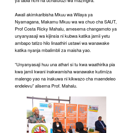
ya tabia nchi na uchafufuzi wa mazingira.
Awali akimkaribisha Mkuu wa Wilaya ya
Nyamagana, Makamu Mkuu wa wa chuo cha SAUT,
Prof Costa Ricky Mahalu, amesema changamoto ya
unyanyasaji wa kijinsia ni kubwa katika jamii yetu
ambapo tatizo hilo linaathiri ustawi wa wanawake
katika nyanja mbalimbli za maisha yao.
“Unyanyasaji huu una athari si tu kwa waathirika pia
kwa jamii kwani inakwamisha wanawake kutimiza
malengo yao na inakuwa ni kikwazo cha maendeleo
endelevu” alisema Prof. Mahalu.