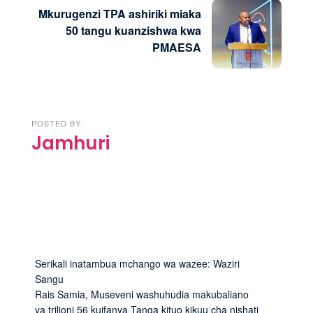
Mkurugenzi TPA ashiriki miaka
50 tangu kuanzishwa kwa
PMAESA
POSTED BY
Jamhuri
Serikali inatambua mchango wa wazee: Waziri
Sangu
Rais Samia, Museveni washuhudia makubaliano
ya trilioni 56 kuifanya Tanga kituo kikuu cha nishati