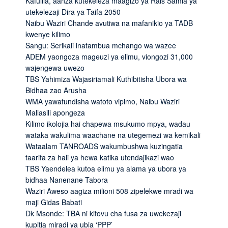
Kafulila, aanza kutekeleza maagizo ya Rais Samia ya
utekelezaji Dira ya Taifa 2050
Naibu Waziri Chande avutiwa na mafanikio ya TADB
kwenye kilimo
Sangu: Serikali inatambua mchango wa wazee
ADEM yaongoza mageuzi ya elimu, viongozi 31,000
wajengewa uwezo
TBS Yahimiza Wajasiriamali Kuthibitisha Ubora wa
Bidhaa zao Arusha
WMA yawafundisha watoto vipimo, Naibu Waziri
Maliasili apongeza
Kilimo ikolojia hai chapewa msukumo mpya, wadau
wataka wakulima waachane na utegemezi wa kemikali
Wataalam TANROADS wakumbushwa kuzingatia
taarifa za hali ya hewa katika utendajikazi wao
TBS Yaendelea kutoa elimu ya alama ya ubora ya
bidhaa Nanenane Tabora
Waziri Aweso aagiza milioni 508 zipelekwe mradi wa
maji Gidas Babati
Dk Msonde: TBA ni kitovu cha fusa za uwekezaji
kupitia miradi ya ubia ‘PPP’