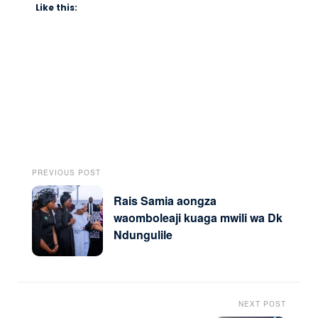
Like this:
PREVIOUS POST
Rais Samia aongza
waomboleaji kuaga mwili wa Dk
Ndungulile
NEXT POST