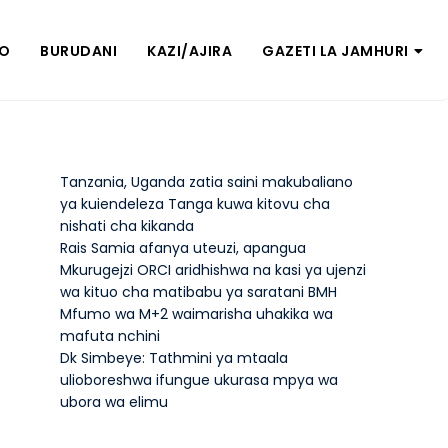
ZO
BURUDANI
KAZI/AJIRA
GAZETI LA JAMHURI
Tanzania, Uganda zatia saini makubaliano
ya kuiendeleza Tanga kuwa kitovu cha
nishati cha kikanda
Rais Samia afanya uteuzi, apangua
Mkurugejzi ORCI aridhishwa na kasi ya ujenzi
wa kituo cha matibabu ya saratani BMH
Mfumo wa M+2 waimarisha uhakika wa
mafuta nchini
Dk Simbeye: Tathmini ya mtaala
ulioboreshwa ifungue ukurasa mpya wa
ubora wa elimu