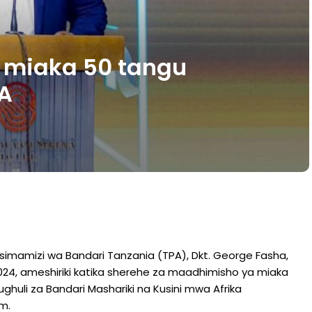
i miaka 50 tangu
A
imamizi wa Bandari Tanzania (TPA), Dkt. George Fasha,
24, ameshiriki katika sherehe za maadhimisho ya miaka
uli za Bandari Mashariki na Kusini mwa Afrika
am.