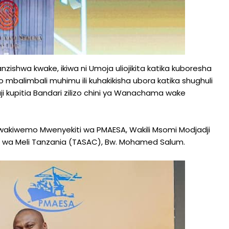
ishwa kwake, ikiwa ni Umoja uliojikita katika kuboresha
 mbalimbali muhimu ili kuhakikisha ubora katika shughuli
ji kupitia Bandari zilizo chini ya Wanachama wake
 wakiwemo Mwenyekiti wa PMAESA, Wakili Msomi Modjadji
ala wa Meli Tanzania (TASAC), Bw. Mohamed Salum.