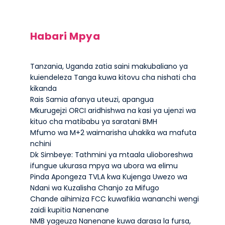
Habari Mpya
Tanzania, Uganda zatia saini makubaliano ya
kuiendeleza Tanga kuwa kitovu cha nishati cha
kikanda
Rais Samia afanya uteuzi, apangua
Mkurugejzi ORCI aridhishwa na kasi ya ujenzi wa
kituo cha matibabu ya saratani BMH
Mfumo wa M+2 waimarisha uhakika wa mafuta
nchini
Dk Simbeye: Tathmini ya mtaala ulioboreshwa
ifungue ukurasa mpya wa ubora wa elimu
Pinda Apongeza TVLA kwa Kujenga Uwezo wa
Ndani wa Kuzalisha Chanjo za Mifugo
Chande aihimiza FCC kuwafikia wananchi wengi
zaidi kupitia Nanenane
NMB yageuza Nanenane kuwa darasa la fursa,