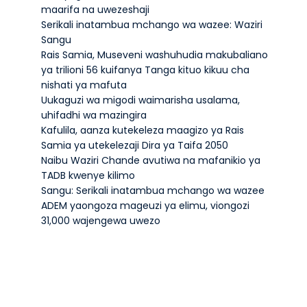
maarifa na uwezeshaji
Serikali inatambua mchango wa wazee: Waziri
Sangu
Rais Samia, Museveni washuhudia makubaliano
ya trilioni 56 kuifanya Tanga kituo kikuu cha
nishati ya mafuta
Uukaguzi wa migodi waimarisha usalama,
uhifadhi wa mazingira
Kafulila, aanza kutekeleza maagizo ya Rais
Samia ya utekelezaji Dira ya Taifa 2050
Naibu Waziri Chande avutiwa na mafanikio ya
TADB kwenye kilimo
Sangu: Serikali inatambua mchango wa wazee
ADEM yaongoza mageuzi ya elimu, viongozi
31,000 wajengewa uwezo