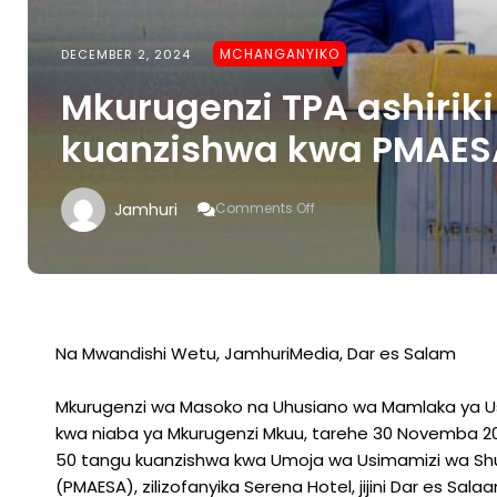
MCHANGANYIKO
DECEMBER 2, 2024
Mkurugenzi TPA ashirik
kuanzishwa kwa PMAES
On
Jamhuri
Comments Off
Mkurugenzi
TPA
Ashiriki
Miaka
50
Tangu
Kuanzishwa
Na Mwandishi Wetu, JamhuriMedia, Dar es Salam
Kwa
PMAESA
Mkurugenzi wa Masoko na Uhusiano wa Mamlaka ya Us
kwa niaba ya Mkurugenzi Mkuu, tarehe 30 Novemba 20
50 tangu kuanzishwa kwa Umoja wa Usimamizi wa Shugh
(PMAESA), zilizofanyika Serena Hotel, jijini Dar es Sala