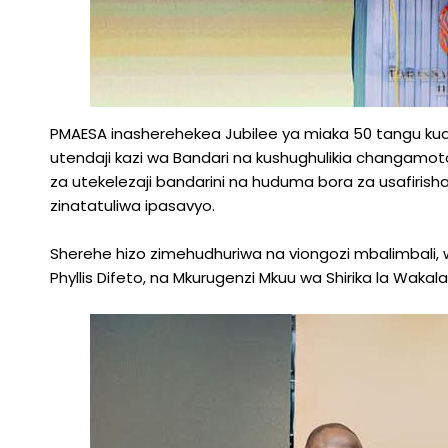
PMAESA inasherehekea Jubilee ya miaka 50 tangu kuanz
utendaji kazi wa Bandari na kushughulikia changamoto
za utekelezaji bandarini na huduma bora za usafirisha
zinatatuliwa ipasavyo.
Sherehe hizo zimehudhuriwa na viongozi mbalimbali,
Phyllis Difeto, na Mkurugenzi Mkuu wa Shirika la Wak