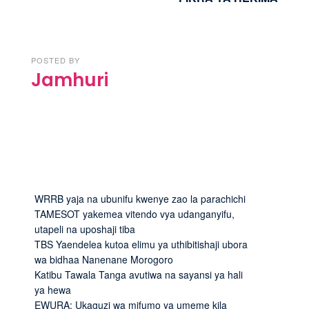
POSTED BY
Jamhuri
WRRB yaja na ubunifu kwenye zao la parachichi
TAMESOT yakemea vitendo vya udanganyifu,
utapeli na uposhaji tiba
TBS Yaendelea kutoa elimu ya uthibitishaji ubora
wa bidhaa Nanenane Morogoro
Katibu Tawala Tanga avutiwa na sayansi ya hali
ya hewa
EWURA: Ukaguzi wa mifumo ya umeme kila