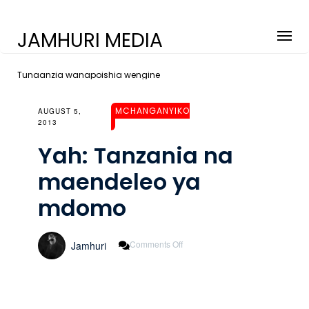
JAMHURI MEDIA
Tunaanzia wanapoishia wengine
MCHANGANYIKO
AUGUST 5,
2013
Yah: Tanzania na
maendeleo ya
mdomo
On
Comments Off
Jamhuri
Yah:
Tanzania
Na
Maendeleo
Ya