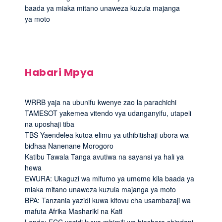
baada ya miaka mitano unaweza kuzuia majanga
ya moto
Habari Mpya
WRRB yaja na ubunifu kwenye zao la parachichi
TAMESOT yakemea vitendo vya udanganyifu, utapeli
na uposhaji tiba
TBS Yaendelea kutoa elimu ya uthibitishaji ubora wa
bidhaa Nanenane Morogoro
Katibu Tawala Tanga avutiwa na sayansi ya hali ya
hewa
EWURA: Ukaguzi wa mifumo ya umeme kila baada ya
miaka mitano unaweza kuzuia majanga ya moto
BPA: Tanzania yazidi kuwa kitovu cha usambazaji wa
mafuta Afrika Mashariki na Kati
Londo: FCC yazidi kuwa mhimili wa biashara shindani