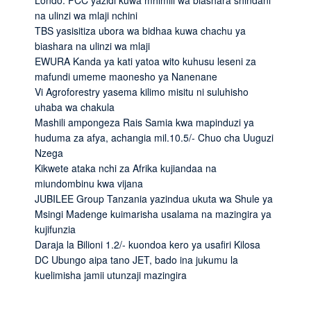
na ulinzi wa mlaji nchini
TBS yasisitiza ubora wa bidhaa kuwa chachu ya
biashara na ulinzi wa mlaji
EWURA Kanda ya kati yatoa wito kuhusu leseni za
mafundi umeme maonesho ya Nanenane
Vi Agroforestry yasema kilimo misitu ni suluhisho
uhaba wa chakula
Mashili ampongeza Rais Samia kwa mapinduzi ya
huduma za afya, achangia mil.10.5/- Chuo cha Uuguzi
Nzega
Kikwete ataka nchi za Afrika kujiandaa na
miundombinu kwa vijana
JUBILEE Group Tanzania yazindua ukuta wa Shule ya
Msingi Madenge kuimarisha usalama na mazingira ya
kujifunzia
Daraja la Bilioni 1.2/- kuondoa kero ya usafiri Kilosa
DC Ubungo aipa tano JET, bado ina jukumu la
kuelimisha jamii utunzaji mazingira