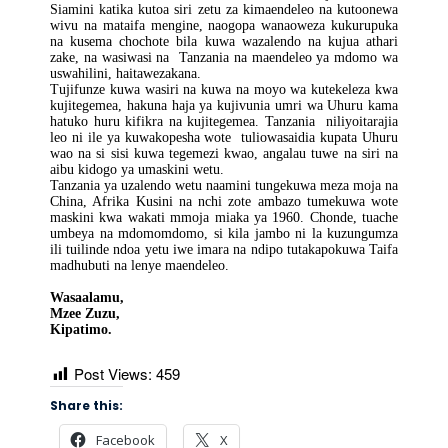
Siamini katika kutoa siri zetu za kimaendeleo na kutoonewa
wivu na mataifa mengine, naogopa wanaoweza kukurupuka
na kusema chochote bila kuwa wazalendo na kujua athari
zake, na wasiwasi na Tanzania na maendeleo ya mdomo wa
uswahilini, haitawezakana.
Tujifunze kuwa wasiri na kuwa na moyo wa kutekeleza kwa
kujitegemea, hakuna haja ya kujivunia umri wa Uhuru kama
hatuko huru kifikra na kujitegemea. Tanzania niliyoitarajia
leo ni ile ya kuwakopesha wote tuliowasaidia kupata Uhuru
wao na si sisi kuwa tegemezi kwao, angalau tuwe na siri na
aibu kidogo ya umaskini wetu.
Tanzania ya uzalendo wetu naamini tungekuwa meza moja na
China, Afrika Kusini na nchi zote ambazo tumekuwa wote
maskini kwa wakati mmoja miaka ya 1960. Chonde, tuache
umbeya na mdomomdomo, si kila jambo ni la kuzungumza
ili tuilinde ndoa yetu iwe imara na ndipo tutakapokuwa Taifa
madhubuti na lenye maendeleo.
Wasaalamu,
Mzee Zuzu,
Kipatimo.
Post Views:
459
Share this:
Facebook
X