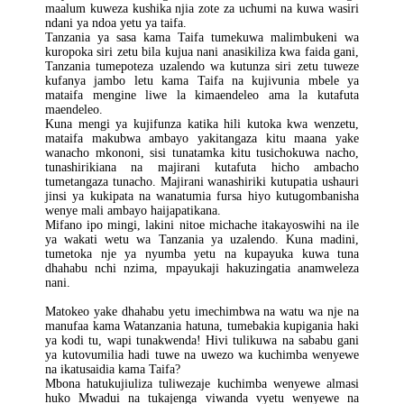
maalum kuweza kushika njia zote za uchumi na kuwa wasiri
ndani ya ndoa yetu ya taifa.
Tanzania ya sasa kama Taifa tumekuwa malimbukeni wa
kuropoka siri zetu bila kujua nani anasikiliza kwa faida gani,
Tanzania tumepoteza uzalendo wa kutunza siri zetu tuweze
kufanya jambo letu kama Taifa na kujivunia mbele ya
mataifa mengine liwe la kimaendeleo ama la kutafuta
maendeleo.
Kuna mengi ya kujifunza katika hili kutoka kwa wenzetu,
mataifa makubwa ambayo yakitangaza kitu maana yake
wanacho mkononi, sisi tunatamka kitu tusichokuwa nacho,
tunashirikiana na majirani kutafuta hicho ambacho
tumetangaza tunacho. Majirani wanashiriki kutupatia ushauri
jinsi ya kukipata na wanatumia fursa hiyo kutugombanisha
wenye mali ambayo haijapatikana.
Mifano ipo mingi, lakini nitoe michache itakayoswihi na ile
ya wakati wetu wa Tanzania ya uzalendo. Kuna madini,
tumetoka nje ya nyumba yetu na kupayuka kuwa tuna
dhahabu nchi nzima, mpayukaji hakuzingatia anamweleza
nani.
Matokeo yake dhahabu yetu imechimbwa na watu wa nje na
manufaa kama Watanzania hatuna, tumebakia kupigania haki
ya kodi tu, wapi tunakwenda! Hivi tulikuwa na sababu gani
ya kutovumilia hadi tuwe na uwezo wa kuchimba wenyewe
na ikatusaidia kama Taifa?
Mbona hatukujiuliza tuliwezaje kuchimba wenyewe almasi
huko Mwadui na tukajenga viwanda vyetu wenyewe na