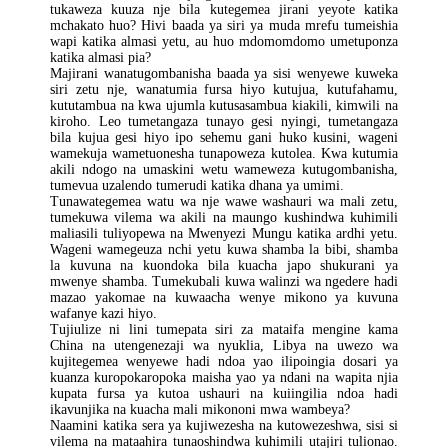
tukaweza kuuza nje bila kutegemea jirani yeyote katika
mchakato huo? Hivi baada ya siri ya muda mrefu tumeishia
wapi katika almasi yetu, au huo mdomomdomo umetuponza
katika almasi pia?
Majirani wanatugombanisha baada ya sisi wenyewe kuweka
siri zetu nje, wanatumia fursa hiyo kutujua, kutufahamu,
kututambua na kwa ujumla kutusasambua kiakili, kimwili na
kiroho. Leo tumetangaza tunayo gesi nyingi, tumetangaza
bila kujua gesi hiyo ipo sehemu gani huko kusini, wageni
wamekuja wametuonesha tunapoweza kutolea. Kwa kutumia
akili ndogo na umaskini wetu wameweza kutugombanisha,
tumevua uzalendo tumerudi katika dhana ya umimi.
Tunawategemea watu wa nje wawe washauri wa mali zetu,
tumekuwa vilema wa akili na maungo kushindwa kuhimili
maliasili tuliyopewa na Mwenyezi Mungu katika ardhi yetu.
Wageni wamegeuza nchi yetu kuwa shamba la bibi, shamba
la kuvuna na kuondoka bila kuacha japo shukurani ya
mwenye shamba. Tumekubali kuwa walinzi wa ngedere hadi
mazao yakomae na kuwaacha wenye mikono ya kuvuna
wafanye kazi hiyo.
Tujiulize ni lini tumepata siri za mataifa mengine kama
China na utengenezaji wa nyuklia, Libya na uwezo wa
kujitegemea wenyewe hadi ndoa yao ilipoingia dosari ya
kuanza kuropokaropoka maisha yao ya ndani na wapita njia
kupata fursa ya kutoa ushauri na kuiingilia ndoa hadi
ikavunjika na kuacha mali mikononi mwa wambeya?
Naamini katika sera ya kujiwezesha na kutowezeshwa, sisi si
vilema na mataahira tunaoshindwa kuhimili utajiri tulionao.