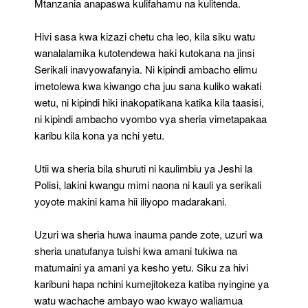
Mtanzania anapaswa kulifahamu na kulitenda.
Hivi sasa kwa kizazi chetu cha leo, kila siku watu
wanalalamika kutotendewa haki kutokana na jinsi
Serikali inavyowafanyia. Ni kipindi ambacho elimu
imetolewa kwa kiwango cha juu sana kuliko wakati
wetu, ni kipindi hiki inakopatikana katika kila taasisi,
ni kipindi ambacho vyombo vya sheria vimetapakaa
karibu kila kona ya nchi yetu.
Utii wa sheria bila shuruti ni kaulimbiu ya Jeshi la
Polisi, lakini kwangu mimi naona ni kauli ya serikali
yoyote makini kama hii iliyopo madarakani.
Uzuri wa sheria huwa inauma pande zote, uzuri wa
sheria unatufanya tuishi kwa amani tukiwa na
matumaini ya amani ya kesho yetu. Siku za hivi
karibuni hapa nchini kumejitokeza katiba nyingine ya
watu wachache ambayo wao kwayo waliamua