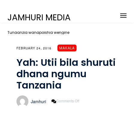
JAMHURI MEDIA
Tunaanzia wanapoishia wengine
MAKALA
FEBRUARY 24, 2016
Yah: Utii bila shuruti
dhana ngumu
Tanzania
On
Comments Off
Jamhuri
Yah:
Utii
Bila
Shuruti
Dhana
Ngumu