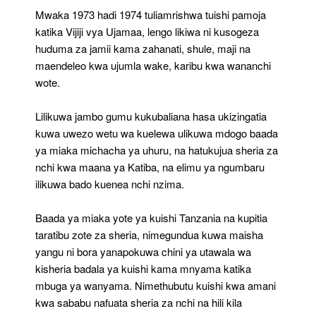
Tanzania
Mwaka 1973 hadi 1974 tuliamrishwa tuishi pamoja
katika Vijiji vya Ujamaa, lengo likiwa ni kusogeza
huduma za jamii kama zahanati, shule, maji na
maendeleo kwa ujumla wake, karibu kwa wananchi
wote.
Lilikuwa jambo gumu kukubaliana hasa ukizingatia
kuwa uwezo wetu wa kuelewa ulikuwa mdogo baada
ya miaka michacha ya uhuru, na hatukujua sheria za
nchi kwa maana ya Katiba, na elimu ya ngumbaru
ilikuwa bado kuenea nchi nzima.
Baada ya miaka yote ya kuishi Tanzania na kupitia
taratibu zote za sheria, nimegundua kuwa maisha
yangu ni bora yanapokuwa chini ya utawala wa
kisheria badala ya kuishi kama mnyama katika
mbuga ya wanyama. Nimethubutu kuishi kwa amani
kwa sababu nafuata sheria za nchi na hili kila