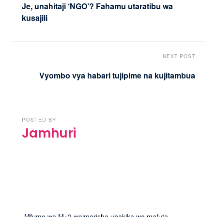
Je, unahitaji ‘NGO’? Fahamu utaratibu wa
kusajili
NEXT POST
Vyombo vya habari tujipime na kujitambua
POSTED BY
Jamhuri
Mfumo wa M+2 waimarisha uhakika wa mafuta