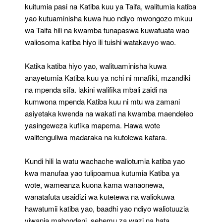
kuitumia pasi na Katiba kuu ya Taifa, walitumia katiba
yao kutuaminisha kuwa huo ndiyo mwongozo mkuu
wa Taifa hili na kwamba tunapaswa kuwafuata wao
waliosoma katiba hiyo ili tuishi watakavyo wao.
Katika katiba hiyo yao, walituaminisha kuwa
anayetumia Katiba kuu ya nchi ni mnafiki, mzandiki
na mpenda sifa. lakini walifika mbali zaidi na
kumwona mpenda Katiba kuu ni mtu wa zamani
asiyetaka kwenda na wakati na kwamba maendeleo
yasingeweza kufika mapema. Hawa wote
walitenguliwa madaraka na kutolewa kafara.
Kundi hili la watu wachache waliotumia katiba yao
kwa manufaa yao tulipoamua kutumia Katiba ya
wote, wameanza kuona kama wanaonewa,
wanatafuta usaidizi wa kutetewa na waliokuwa
hawatumii katiba yao, baadhi yao ndiyo waliotuuzia
viwanja mabondeni, sehemu za wazi na hata