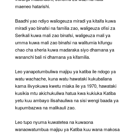
maeneo hatarishi.
Baadhi yao ndiyo waliogeuza miradi ya kitaifa kuwa
miradi yao binafsi na familia zao, waligeuza ofisi za
Serikali kuwa mali zao binafsi, waligeuza mali ya
umma kuwa mali zao binafsi na walitumia kifungu
chao cha sheria kuwa madaraka siyo dhamana ya
wananchi bali ni dhamana ya kifamilia.
Leo yanapotumbuliwa majipu ya katiba ile ndogo ya
watu wachache, kuna watu hawataki kukubaliana
kama ilivyokuwa kwetu miaka ile ya 1970, hawataki
kusikia mtu akichukuliwa hatua kwa kukiuka Katiba
yetu kuu ambayo ilisahauliwa na sisi wengi baada ya
kupumbazwa na malikauli zao.
Leo tupo nyuma kuwatetea na kuwaona
wanaowatumbua majipu ya Katiba kuu wana makosa