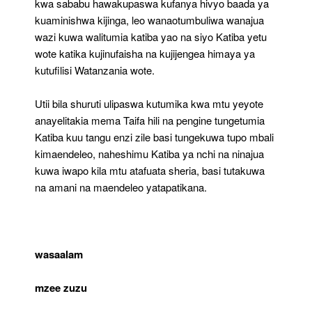
kwa sababu hawakupaswa kufanya hivyo baada ya
kuaminishwa kijinga, leo wanaotumbuliwa wanajua
wazi kuwa walitumia katiba yao na siyo Katiba yetu
wote katika kujinufaisha na kujijengea himaya ya
kutufilisi Watanzania wote.
Utii bila shuruti ulipaswa kutumika kwa mtu yeyote
anayelitakia mema Taifa hili na pengine tungetumia
Katiba kuu tangu enzi zile basi tungekuwa tupo mbali
kimaendeleo, naheshimu Katiba ya nchi na ninajua
kuwa iwapo kila mtu atafuata sheria, basi tutakuwa
na amani na maendeleo yatapatikana.
wasaalam
mzee zuzu