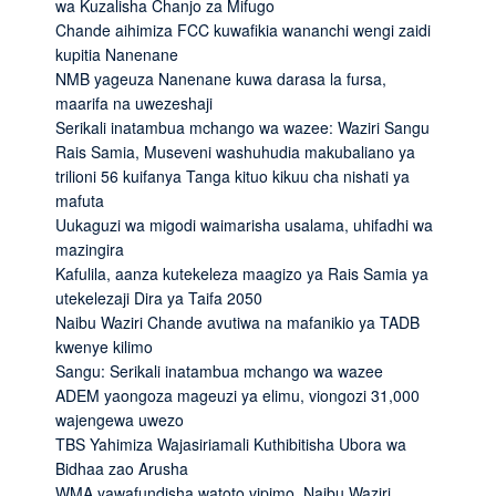
wa Kuzalisha Chanjo za Mifugo
Chande aihimiza FCC kuwafikia wananchi wengi zaidi
kupitia Nanenane
NMB yageuza Nanenane kuwa darasa la fursa,
maarifa na uwezeshaji
Serikali inatambua mchango wa wazee: Waziri Sangu
Rais Samia, Museveni washuhudia makubaliano ya
trilioni 56 kuifanya Tanga kituo kikuu cha nishati ya
mafuta
Uukaguzi wa migodi waimarisha usalama, uhifadhi wa
mazingira
Kafulila, aanza kutekeleza maagizo ya Rais Samia ya
utekelezaji Dira ya Taifa 2050
Naibu Waziri Chande avutiwa na mafanikio ya TADB
kwenye kilimo
Sangu: Serikali inatambua mchango wa wazee
ADEM yaongoza mageuzi ya elimu, viongozi 31,000
wajengewa uwezo
TBS Yahimiza Wajasiriamali Kuthibitisha Ubora wa
Bidhaa zao Arusha
WMA yawafundisha watoto vipimo, Naibu Waziri