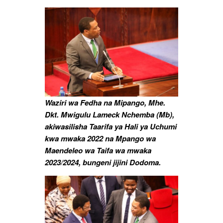
Na
Mpango
Wa
Maendeleo
Wa
Taifa
2023/2024
Waziri wa Fedha na Mipango, Mhe.
Dkt. Mwigulu Lameck Nchemba (Mb),
akiwasilisha Taarifa ya Hali ya Uchumi
kwa mwaka 2022 na Mpango wa
Maendeleo wa Taifa wa mwaka
2023/2024, bungeni jijini Dodoma.