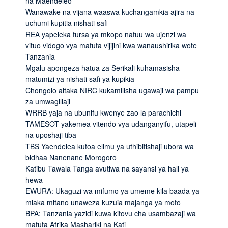
na Maendeleo
Wanawake na vijana waaswa kuchangamkia ajira na
uchumi kupitia nishati safi
REA yapeleka fursa ya mkopo nafuu wa ujenzi wa
vituo vidogo vya mafuta vijijini kwa wanaushirika wote
Tanzania
Mgalu apongeza hatua za Serikali kuhamasisha
matumizi ya nishati safi ya kupikia
Chongolo aitaka NIRC kukamilisha ugawaji wa pampu
za umwagiliaji
WRRB yaja na ubunifu kwenye zao la parachichi
TAMESOT yakemea vitendo vya udanganyifu, utapeli
na uposhaji tiba
TBS Yaendelea kutoa elimu ya uthibitishaji ubora wa
bidhaa Nanenane Morogoro
Katibu Tawala Tanga avutiwa na sayansi ya hali ya
hewa
EWURA: Ukaguzi wa mifumo ya umeme kila baada ya
miaka mitano unaweza kuzuia majanga ya moto
BPA: Tanzania yazidi kuwa kitovu cha usambazaji wa
mafuta Afrika Mashariki na Kati