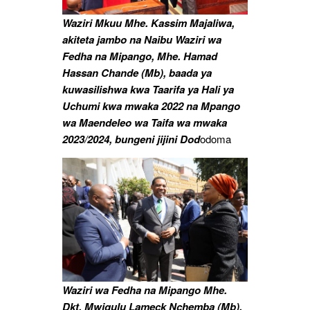
Waziri Mkuu Mhe. Kassim Majaliwa,
akiteta jambo na Naibu Waziri wa
Fedha na Mipango, Mhe. Hamad
Hassan Chande (Mb), baada ya
kuwasilishwa kwa Taarifa ya Hali ya
Uchumi kwa mwaka 2022 na Mpango
wa Maendeleo wa Taifa wa mwaka
2023/2024, bungeni jijini Dod
odoma
Waziri wa Fedha na Mipango Mhe.
Dkt. Mwigulu Lameck Nchemba (Mb),