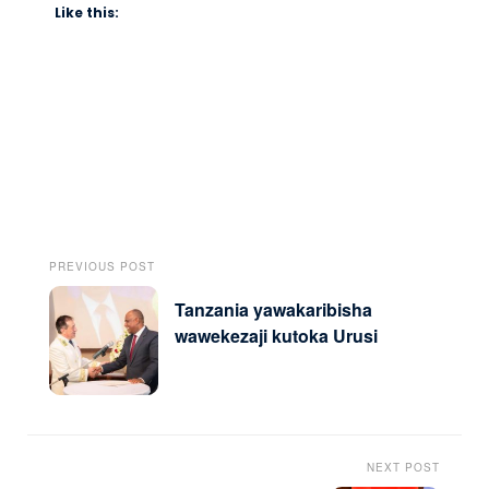
Like this:
PREVIOUS POST
Tanzania yawakaribisha
wawekezaji kutoka Urusi
NEXT POST