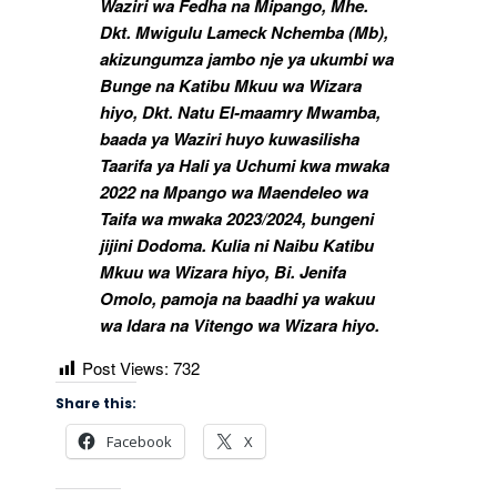
Waziri wa Fedha na Mipango, Mhe.
Dkt. Mwigulu Lameck Nchemba (Mb),
akizungumza jambo nje ya ukumbi wa
Bunge na Katibu Mkuu wa Wizara
hiyo, Dkt. Natu El-maamry Mwamba,
baada ya Waziri huyo kuwasilisha
Taarifa ya Hali ya Uchumi kwa mwaka
2022 na Mpango wa Maendeleo wa
Taifa wa mwaka 2023/2024, bungeni
jijini Dodoma. Kulia ni Naibu Katibu
Mkuu wa Wizara hiyo, Bi. Jenifa
Omolo, pamoja na baadhi ya wakuu
wa Idara na Vitengo wa Wizara hiyo.
Post Views:
732
Share this:
Facebook
X