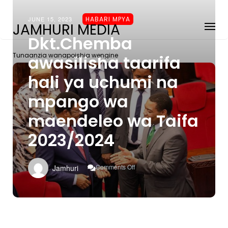
JUNE 15, 2023
HABARI MPYA
JAMHURI MEDIA
Dkt.Chemba
Tunaanzia wanapoishia wengine
awasilisha taarifa
hali ya uchumi na
mpango wa
maendeleo wa Taifa
2023/2024
On
Comments Off
Jamhuri
Dkt.Chemba
Awasilisha
Taarifa
Hali
Ya
Uchumi