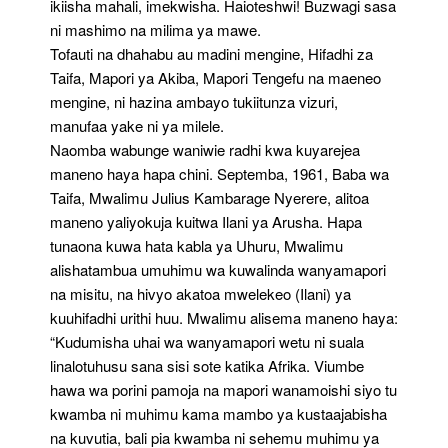
ikiisha mahali, imekwisha. Haioteshwi! Buzwagi sasa
ni mashimo na milima ya mawe.
Tofauti na dhahabu au madini mengine, Hifadhi za
Taifa, Mapori ya Akiba, Mapori Tengefu na maeneo
mengine, ni hazina ambayo tukiitunza vizuri,
manufaa yake ni ya milele.
Naomba wabunge waniwie radhi kwa kuyarejea
maneno haya hapa chini. Septemba, 1961, Baba wa
Taifa, Mwalimu Julius Kambarage Nyerere, alitoa
maneno yaliyokuja kuitwa Ilani ya Arusha. Hapa
tunaona kuwa hata kabla ya Uhuru, Mwalimu
alishatambua umuhimu wa kuwalinda wanyamapori
na misitu, na hivyo akatoa mwelekeo (Ilani) ya
kuuhifadhi urithi huu. Mwalimu alisema maneno haya:
“Kudumisha uhai wa wanyamapori wetu ni suala
linalotuhusu sana sisi sote katika Afrika. Viumbe
hawa wa porini pamoja na mapori wanamoishi siyo tu
kwamba ni muhimu kama mambo ya kustaajabisha
na kuvutia, bali pia kwamba ni sehemu muhimu ya