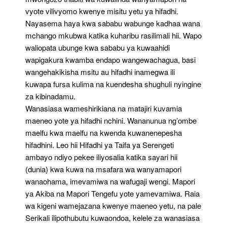
vyote vilivyomo kwenye misitu yetu ya hifadhi.
Nayasema haya kwa sababu wabunge kadhaa wana
mchango mkubwa katika kuharibu rasilimali hii. Wapo
waliopata ubunge kwa sababu ya kuwaahidi
wapigakura kwamba endapo wangewachagua, basi
wangehakikisha msitu au hifadhi inamegwa ili
kuwapa fursa kulima na kuendesha shughuli nyingine
za kibinadamu.
Wanasiasa wameshirikiana na matajiri kuvamia
maeneo yote ya hifadhi nchini. Wananunua ng’ombe
maelfu kwa maelfu na kwenda kuwanenepesha
hifadhini. Leo hii Hifadhi ya Taifa ya Serengeti
ambayo ndiyo pekee iliyosalia katika sayari hii
(dunia) kwa kuwa na msafara wa wanyamapori
wanaohama, imevamiwa na wafugaji wengi. Mapori
ya Akiba na Mapori Tengefu yote yamevamiwa. Raia
wa kigeni wamejazana kwenye maeneo yetu, na pale
Serikali ilipothubutu kuwaondoa, kelele za wanasiasa