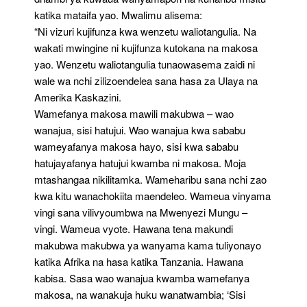
katika mataifa yao. Mwalimu alisema:
“Ni vizuri kujifunza kwa wenzetu waliotangulia. Na
wakati mwingine ni kujifunza kutokana na makosa
yao. Wenzetu waliotangulia tunaowasema zaidi ni
wale wa nchi zilizoendelea sana hasa za Ulaya na
Amerika Kaskazini.
Wamefanya makosa mawili makubwa – wao
wanajua, sisi hatujui. Wao wanajua kwa sababu
wameyafanya makosa hayo, sisi kwa sababu
hatujayafanya hatujui kwamba ni makosa. Moja
mtashangaa nikilitamka. Wameharibu sana nchi zao
kwa kitu wanachokiita maendeleo. Wameua vinyama
vingi sana vilivyoumbwa na Mwenyezi Mungu –
vingi. Wameua vyote. Hawana tena makundi
makubwa makubwa ya wanyama kama tuliyonayo
katika Afrika na hasa katika Tanzania. Hawana
kabisa. Sasa wao wanajua kwamba wamefanya
makosa, na wanakuja huku wanatwambia; ‘Sisi