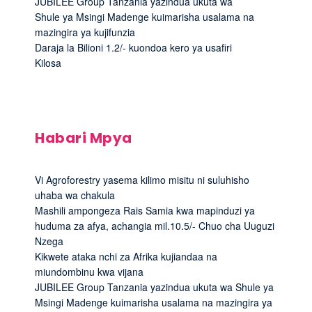
JUBILEE Group Tanzania yazindua ukuta wa
Shule ya Msingi Madenge kuimarisha usalama na
mazingira ya kujifunzia
Daraja la Bilioni 1.2/- kuondoa kero ya usafiri
Kilosa
Habari Mpya
Vi Agroforestry yasema kilimo misitu ni suluhisho
uhaba wa chakula
Mashili ampongeza Rais Samia kwa mapinduzi ya
huduma za afya, achangia mil.10.5/- Chuo cha Uuguzi
Nzega
Kikwete ataka nchi za Afrika kujiandaa na
miundombinu kwa vijana
JUBILEE Group Tanzania yazindua ukuta wa Shule ya
Msingi Madenge kuimarisha usalama na mazingira ya