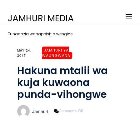
JAMHURI MEDIA
Tunaanzia wanapoishia wengine
JAMHURI YA
MAY 24,
WAUNGWANA
2017
Hakuna mtalii wa
kuja kuwaona
punda-vihongwe
On
Comments Off
Jamhuri
Hakuna
Mtalii
Wa
Kuja
Kuwaona