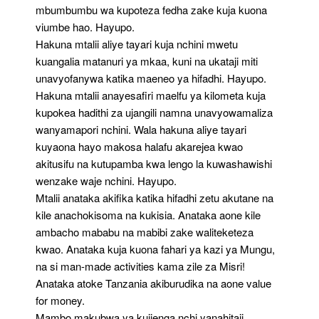
mbumbumbu wa kupoteza fedha zake kuja kuona
viumbe hao. Hayupo.
Hakuna mtalii aliye tayari kuja nchini mwetu
kuangalia matanuri ya mkaa, kuni na ukataji miti
unavyofanywa katika maeneo ya hifadhi. Hayupo.
Hakuna mtalii anayesafiri maelfu ya kilometa kuja
kupokea hadithi za ujangili namna unavyowamaliza
wanyamapori nchini. Wala hakuna aliye tayari
kuyaona hayo makosa halafu akarejea kwao
akitusifu na kutupamba kwa lengo la kuwashawishi
wenzake waje nchini. Hayupo.
Mtalii anataka akifika katika hifadhi zetu akutane na
kile anachokisoma na kukisia. Anataka aone kile
ambacho mababu na mabibi zake waliteketeza
kwao. Anataka kuja kuona fahari ya kazi ya Mungu,
na si man-made activities kama zile za Misri!
Anataka atoke Tanzania akiburudika na aone value
for money.
Mambo makubwa ya kuijenga nchi yanahitaji