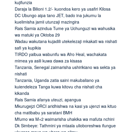
kujifunzia
Daraja la Bilioni 1.2/- kuondoa kero ya usafiri Kilosa
DC Ubungo aipa tano JET, bado ina jukumu la
kuelimisha jamii utunzaji mazingira
Rais Samia azindua Tume ya Uchunguzi wa wahusika
wa matuki ya Oktoba 29
Wadau wakutana kujadili utekelezaji mkakati wa nishati
safi ya kupikia
TIRDO yaibua wabunifu wa Afro Heal, wachakata
mimea ya asili kuwa dawa za kisasa
Tanzania, Senegal zaimarisha ushirikiano wa sekta ya
nishati
Tanzania, Uganda zatia saini makubaliano ya
kuiendeleza Tanga kuwa kitovu cha nishati cha
kikanda
Rais Samia afanya uteuzi, apangua
Mkurugejzi ORCI aridhishwa na kasi ya ujenzi wa kituo
cha matibabu ya saratani BMH
Mfumo wa M+2 waimarisha uhakika wa mafuta nchini
Dk Simbeye: Tathmini ya mtaala ulioboreshwa ifungue
ukurasa mpya wa ubora wa elimu