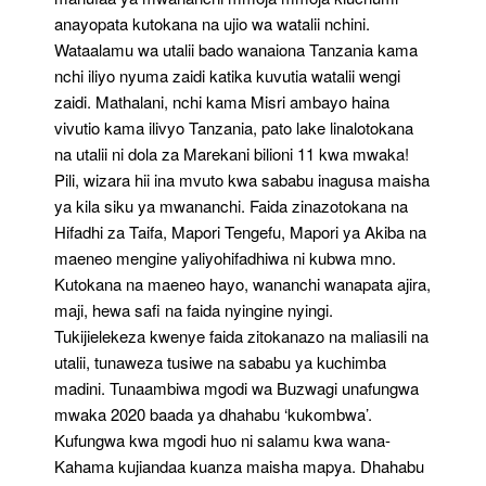
anayopata kutokana na ujio wa watalii nchini.
Wataalamu wa utalii bado wanaiona Tanzania kama
nchi iliyo nyuma zaidi katika kuvutia watalii wengi
zaidi. Mathalani, nchi kama Misri ambayo haina
vivutio kama ilivyo Tanzania, pato lake linalotokana
na utalii ni dola za Marekani bilioni 11 kwa mwaka!
Pili, wizara hii ina mvuto kwa sababu inagusa maisha
ya kila siku ya mwananchi. Faida zinazotokana na
Hifadhi za Taifa, Mapori Tengefu, Mapori ya Akiba na
maeneo mengine yaliyohifadhiwa ni kubwa mno.
Kutokana na maeneo hayo, wananchi wanapata ajira,
maji, hewa safi na faida nyingine nyingi.
Tukijielekeza kwenye faida zitokanazo na maliasili na
utalii, tunaweza tusiwe na sababu ya kuchimba
madini. Tunaambiwa mgodi wa Buzwagi unafungwa
mwaka 2020 baada ya dhahabu ‘kukombwa’.
Kufungwa kwa mgodi huo ni salamu kwa wana-
Kahama kujiandaa kuanza maisha mapya. Dhahabu