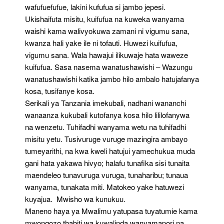
wafufuefufue, lakini kufufua si jambo jepesi.
Ukishaifuta misitu, kuifufua na kuweka wanyama
waishi kama walivyokuwa zamani ni vigumu sana,
kwanza hali yake ile ni tofauti. Huwezi kuifufua,
vigumu sana. Wala hawajui ilikuwaje hata waweze
kuifufua. Sasa nasema wanatushawishi – Wazungu
wanatushawishi katika jambo hilo ambalo hatujafanya
kosa, tusifanye kosa.
Serikali ya Tanzania imekubali, nadhani wananchi
wanaanza kukubali kutofanya kosa hilo lililofanywa
na wenzetu. Tuhifadhi wanyama wetu na tuhifadhi
misitu yetu. Tusivuruge vuruge mazingira ambayo
tumeyarithi, na kwa kweli hatujui yamechukua muda
gani hata yakawa hivyo; halafu tunafika sisi tunaita
maendeleo tunavuruga vuruga, tunaharibu; tunaua
wanyama, tunakata miti. Matokeo yake hatuwezi
kuyajua. Mwisho wa kunukuu.
Maneno haya ya Mwalimu yatupasa tuyatumie kama
mwongozo thabiti wa kuwalinda wanyamapori na