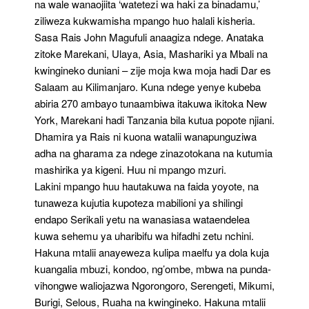
na wale wanaojiita ‘watetezi wa haki za binadamu,’
ziliweza kukwamisha mpango huo halali kisheria.
Sasa Rais John Magufuli anaagiza ndege. Anataka
zitoke Marekani, Ulaya, Asia, Mashariki ya Mbali na
kwingineko duniani – zije moja kwa moja hadi Dar es
Salaam au Kilimanjaro. Kuna ndege yenye kubeba
abiria 270 ambayo tunaambiwa itakuwa ikitoka New
York, Marekani hadi Tanzania bila kutua popote njiani.
Dhamira ya Rais ni kuona watalii wanapunguziwa
adha na gharama za ndege zinazotokana na kutumia
mashirika ya kigeni. Huu ni mpango mzuri.
Lakini mpango huu hautakuwa na faida yoyote, na
tunaweza kujutia kupoteza mabilioni ya shilingi
endapo Serikali yetu na wanasiasa wataendelea
kuwa sehemu ya uharibifu wa hifadhi zetu nchini.
Hakuna mtalii anayeweza kulipa maelfu ya dola kuja
kuangalia mbuzi, kondoo, ng’ombe, mbwa na punda-
vihongwe waliojazwa Ngorongoro, Serengeti, Mikumi,
Burigi, Selous, Ruaha na kwingineko. Hakuna mtalii