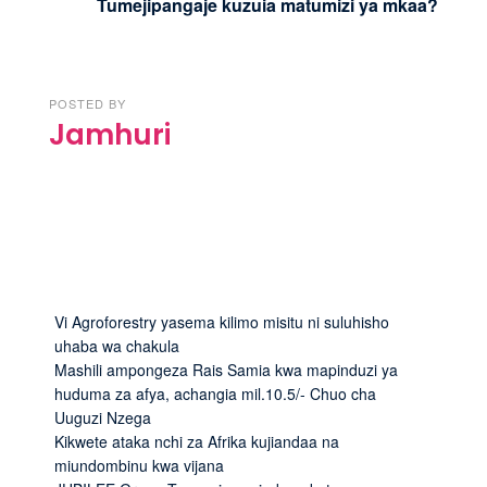
Tumejipangaje kuzuia matumizi ya mkaa?
POSTED BY
Jamhuri
Vi Agroforestry yasema kilimo misitu ni suluhisho
uhaba wa chakula
Mashili ampongeza Rais Samia kwa mapinduzi ya
huduma za afya, achangia mil.10.5/- Chuo cha
Uuguzi Nzega
Kikwete ataka nchi za Afrika kujiandaa na
miundombinu kwa vijana