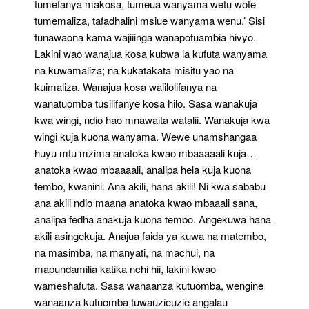
tumefanya makosa, tumeua wanyama wetu wote
tumemaliza, tafadhalini msiue wanyama wenu.’ Sisi
tunawaona kama wajiiinga wanapotuambia hivyo.
Lakini wao wanajua kosa kubwa la kufuta wanyama
na kuwamaliza; na kukatakata misitu yao na
kuimaliza. Wanajua kosa walilolifanya na
wanatuomba tusilifanye kosa hilo. Sasa wanakuja
kwa wingi, ndio hao mnawaita watalii. Wanakuja kwa
wingi kuja kuona wanyama. Wewe unamshangaa
huyu mtu mzima anatoka kwao mbaaaaali kuja…
anatoka kwao mbaaaali, analipa hela kuja kuona
tembo, kwanini. Ana akili, hana akili! Ni kwa sababu
ana akili ndio maana anatoka kwao mbaaali sana,
analipa fedha anakuja kuona tembo. Angekuwa hana
akili asingekuja. Anajua faida ya kuwa na matembo,
na masimba, na manyati, na machui, na
mapundamilia katika nchi hii, lakini kwao
wameshafuta. Sasa wanaanza kutuomba, wengine
wanaanza kutuomba tuwauzieuzie angalau