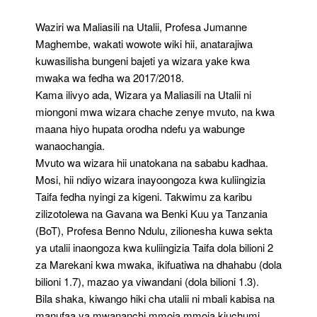
Punda-
Vihongwe
Waziri wa Maliasili na Utalii, Profesa Jumanne
Maghembe, wakati wowote wiki hii, anatarajiwa
kuwasilisha bungeni bajeti ya wizara yake kwa
mwaka wa fedha wa 2017/2018.
Kama ilivyo ada, Wizara ya Maliasili na Utalii ni
miongoni mwa wizara chache zenye mvuto, na kwa
maana hiyo hupata orodha ndefu ya wabunge
wanaochangia.
Mvuto wa wizara hii unatokana na sababu kadhaa.
Mosi, hii ndiyo wizara inayoongoza kwa kuliingizia
Taifa fedha nyingi za kigeni. Takwimu za karibu
zilizotolewa na Gavana wa Benki Kuu ya Tanzania
(BoT), Profesa Benno Ndulu, zilionesha kuwa sekta
ya utalii inaongoza kwa kuliingizia Taifa dola bilioni 2
za Marekani kwa mwaka, ikifuatiwa na dhahabu (dola
bilioni 1.7), mazao ya viwandani (dola bilioni 1.3).
Bila shaka, kiwango hiki cha utalii ni mbali kabisa na
manufaa ya mwananchi mmoja mmoja kiuchumi