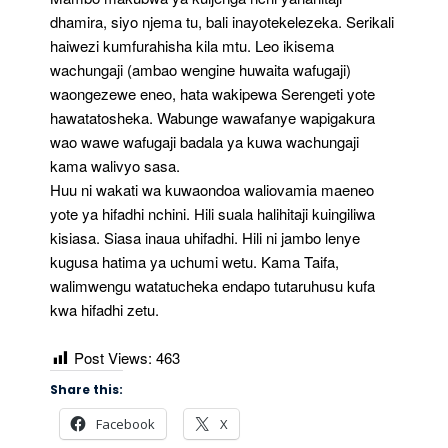
dhamira, siyo njema tu, bali inayotekelezeka. Serikali
haiwezi kumfurahisha kila mtu. Leo ikisema
wachungaji (ambao wengine huwaita wafugaji)
waongezewe eneo, hata wakipewa Serengeti yote
hawatatosheka. Wabunge wawafanye wapigakura
wao wawe wafugaji badala ya kuwa wachungaji
kama walivyo sasa.
Huu ni wakati wa kuwaondoa waliovamia maeneo
yote ya hifadhi nchini. Hili suala halihitaji kuingiliwa
kisiasa. Siasa inaua uhifadhi. Hili ni jambo lenye
kugusa hatima ya uchumi wetu. Kama Taifa,
walimwengu watatucheka endapo tutaruhusu kufa
kwa hifadhi zetu.
Post Views:
463
Share this:
Facebook
X