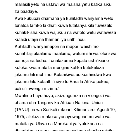
maliasili yetu na ustawi wa maisha yetu katika siku
za baadaye.
Kwa kukubali dhamana ya kuhifadhi wanyama wetu
tunatoa tamko la dhati kuwa tutafanya kila tuwezalo
kuhakikisha kuwa wajukuu na watoto wetu wataweza
kufaidi utajiri na thamani ya urithi huu.
Kuhifadhi wanyamapori na mapori waishimo
kunahitaji utaalamu maalumu, watumishi waliofunzwa
pamoja na fedha. Tunatazamia kupata ushirikiano
kutoka kwa mataifa mengine katika kutekeleza
jukumu hili muhimu. Kufanikiwa au kushindwa kwa
jukumu hilo kutaathiri siyo tu Bara la Afrika pekee,
bali ulimwengu mzima.”
Mwalimu huyo huyo, akizungumza na viongozi wa
chama cha Tanganyika African National Union
(TANU) na wa Serikali mkoani Kilimanjaro; Agosti 10,
1975, alieleza makosa yanayowagharimu watu wa
mataifa ya Ulaya na Marekani yaliyotokana na
dhambi ya kuwaua wanyamapori na kuharibu misitu