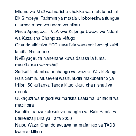
Mfumo wa M+2 waimarisha uhakika wa mafuta nchini
Dk Simbeye: Tathmini ya mtaala ulioboreshwa ifungue
ukurasa mpya wa ubora wa elimu
Pinda Apongeza TVLA kwa Kujenga Uwezo wa Ndani
wa Kuzalisha Chanjo za Mifugo
Chande aihimiza FCC kuwafikia wananchi wengi zaidi
kupitia Nanenane
NMB yageuza Nanenane kuwa darasa la fursa,
maarifa na uwezeshaji
Serikali inatambua mchango wa wazee: Waziri Sangu
Rais Samia, Museveni washuhudia makubaliano ya
trilioni 56 kuifanya Tanga kituo kikuu cha nishati ya
mafuta
Uukaguzi wa migodi waimarisha usalama, uhifadhi wa
mazingira
Kafulila, aanza kutekeleza maagizo ya Rais Samia ya
utekelezaji Dira ya Taifa 2050
Naibu Waziri Chande avutiwa na mafanikio ya TADB
kwenye kilimo