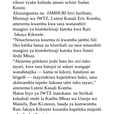
vikosi vyake kulinda amani nchini Sudan
Kusini.
Akizungumza na
JAMHURI
hivi karibuni,
Msemaji wa JWTZ, Luteni Kanali Eric Komba,
amesema kwamba kwa sasa wanasubiri
maagizo ya kiutekelezaji kutoka kwa Rais
Jakaya Kikwete.
“Ninachoweza kusema ni kwamba jambo hili
liko katika hatua za kiserikali na sasa tunasubiri
maagizo ya kiutekelezaji kutoka kwa Amiri
Jeshi Mkuu.
“Akisema pelekeni jeshi hata leo sisi tuko
tayari, kwa sasa hatujui ni askari wangapi
wanahitajika — kama ni kikosi, batalioni au
brigedi — inayotakiwa kupelekwa huko, sasa
akitwambia tupeke hakuna tabu tuko tayari,”
amesema Luteni Kanali Komba.
Hatua hiyo ya JWTZ inatokana na Serikali
kukubali ombi la Katibu Mkuu wa Umoja wa
Mataifa, Ban Ki-moon, baada ya kumwomba
Rais Jakaya Kikwete kusaidia kupeleka majeshi