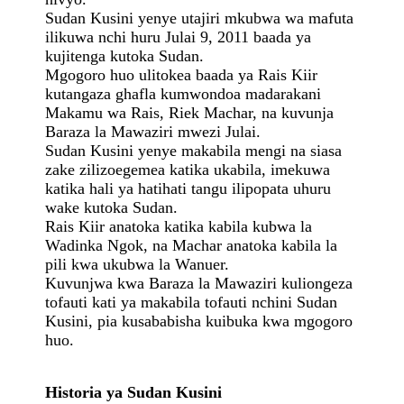
Sudan Kusini yenye utajiri mkubwa wa mafuta
ilikuwa nchi huru Julai 9, 2011 baada ya
kujitenga kutoka Sudan.
Mgogoro huo ulitokea baada ya Rais Kiir
kutangaza ghafla kumwondoa madarakani
Makamu wa Rais, Riek Machar, na kuvunja
Baraza la Mawaziri mwezi Julai.
Sudan Kusini yenye makabila mengi na siasa
zake zilizoegemea katika ukabila, imekuwa
katika hali ya hatihati tangu ilipopata uhuru
wake kutoka Sudan.
Rais Kiir anatoka katika kabila kubwa la
Wadinka Ngok, na Machar anatoka kabila la
pili kwa ukubwa la Wanuer.
Kuvunjwa kwa Baraza la Mawaziri kuliongeza
tofauti kati ya makabila tofauti nchini Sudan
Kusini, pia kusababisha kuibuka kwa mgogoro
huo.
Historia ya Sudan Kusini