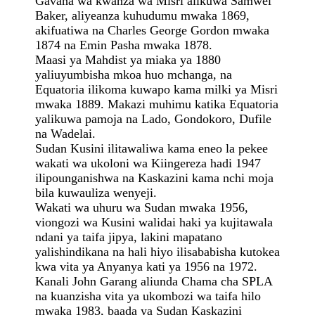
Gavana wa kwanza wa Misri alikuwa Samwel
Baker, aliyeanza kuhudumu mwaka 1869,
akifuatiwa na Charles George Gordon mwaka
1874 na Emin Pasha mwaka 1878.
Maasi ya Mahdist ya miaka ya 1880
yaliuyumbisha mkoa huo mchanga, na
Equatoria ilikoma kuwapo kama milki ya Misri
mwaka 1889. Makazi muhimu katika Equatoria
yalikuwa pamoja na Lado, Gondokoro, Dufile
na Wadelai.
Sudan Kusini ilitawaliwa kama eneo la pekee
wakati wa ukoloni wa Kiingereza hadi 1947
ilipounganishwa na Kaskazini kama nchi moja
bila kuwauliza wenyeji.
Wakati wa uhuru wa Sudan mwaka 1956,
viongozi wa Kusini walidai haki ya kujitawala
ndani ya taifa jipya, lakini mapatano
yalishindikana na hali hiyo ilisababisha kutokea
kwa vita ya Anyanya kati ya 1956 na 1972.
Kanali John Garang aliunda Chama cha SPLA
na kuanzisha vita ya ukombozi wa taifa hilo
mwaka 1983, baada ya Sudan Kaskazini