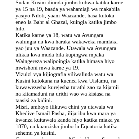
Sudan Kusini iliunda jimbo kubwa katika karne
ya 15 na 19, baada ya wahamiaji wa makabila
yasiyo Niloti, yaani Waazande, hasa kutoka
eneo la Bahr al Ghazal, kuingia katika jimbo
hilo.
Katika karne ya 18, watu wa Avungara
waliingia na kwa haraka wakaweka mamlaka
yao juu ya Waazande. Utawala wa Avungara
ulikaa kwa muda bila kupingwa mpaka
Waingereza walipoingia katika himaya hiyo
mwishoni mwa karne ya 19.
Vizuizi vya kijiografia viliwalinda watu wa
Kusini kutokana na kuenea kwa Uislamu, na
kuwawezesha kurejesha turathi zao za kijamii
na kitamaduni na urithi wao wa kisiasa na
taasisi za kidini.
Misri, ambayo ilikuwa chini ya utawala wa
Khedive Ismail Pasha, ilijaribu kwa mara ya
kwanza kuitawala kanda hiyo katika miaka ya
1870, na kuanzisha jimbo la Equatoria katika
sehemu ya kusini.