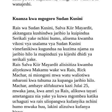
wanajeshi.
Kuanza kwa mgogoro Sudan Kusini
Rais wa Sudan Kusini, Salva Kiir Mayardit,
akitangaza kushindwa jaribio la kuipindua
Serikali yake nchini humo, alisema kwamba
vikosi vya usalama vya Sudan Kusini
vimefanikiwa kugundua na kuzima njama za
jaribio hilo la mapinduzi ya kijeshi dhidi ya
serikali yake.
Rais Salva Kiir Mayardit alisisitiza kwamba
aliyekuwa Makamu wake wa Rais, Rick
Machar, ni miongoni mwa watu waliotiwa
mbaroni kwa tuhuma za kupanga jaribio hilo.
Machar, ambaye alifukuzwa kazi Julai 25,
mwaka jana, kwa amri ya Rais, alikuwa tayari
ametangaza nia yake ya kuwa mgombea katika
uchaguzi wa rais uliopangwa kufanyika nchini
humo mwaka huu, lakini alizuiwa kufanya
hivyo.