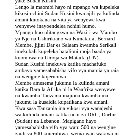
yake Sudan Kusini.
Lengo la maombi hayo ni mpango wa kupeleka
kikosi nchini Sudan Kusini kwa ajili ya kulinda
amani kutokana na vita ya wenyewe kwa
wenyewe inayoendelea nchini humo.
Mpango huo ulitangzwa na Waziri wa Mambo
ya Nje na Ushirikiano wa Kimataifa, Bernard
Membe, jijini Dar es Salaam kwamba Serikali
imekubali kupeleka batalioni moja baada ya
kuombwa na Umoja wa Mataifa (UN).
Sudan Kusini imekuwa katika machafuko
ambayo yamesababisha vifo vya mamia ya raia
na wengine kujeruhiwa.
Membe amesema jukumu la kulinda amani
katika Bara la Afrika ni la Waafrika wenyewe
na kwamba Tanzania inajiona kwamba ina
jukumu la kusaidia kupatikana kwa amani.
Kwa sasa Tanzania ina vikosi vya wanajeshi
wa kulinda amani katika nchi za DRC, Darfur
(Sudan) na Lebanon. Mapigano hayo
yamesababisha vifo vya watu 500 na wengine
zaidi ya 800 kujeruhiwa, wengi wao wakiwa ni