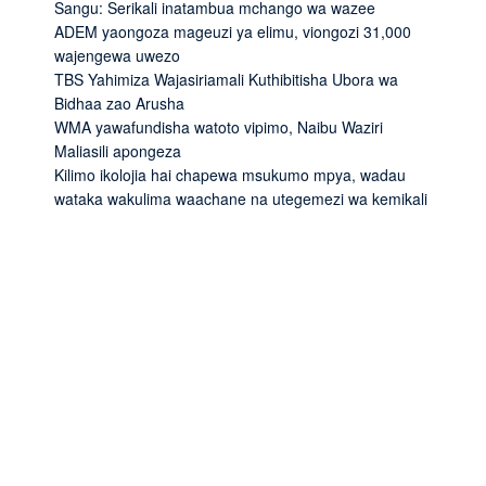
Sangu: Serikali inatambua mchango wa wazee
ADEM yaongoza mageuzi ya elimu, viongozi 31,000
wajengewa uwezo
TBS Yahimiza Wajasiriamali Kuthibitisha Ubora wa
Bidhaa zao Arusha
WMA yawafundisha watoto vipimo, Naibu Waziri
Maliasili apongeza
Kilimo ikolojia hai chapewa msukumo mpya, wadau
wataka wakulima waachane na utegemezi wa kemikali