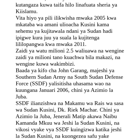
kutangaza kuwa taifa hilo linafuata sheria ya
Kiislamu.
Vita hiyo ya pili ilikwisha mwaka 2005 kwa
mkataba wa amani ulioacha Kusini kama
sehemu ya kujitawala ndani ya Sudan hadi
ipigwe kura juu ya suala la kujitenga
lililopangwa kwa mwaka 2011.
Zaidi ya watu milioni 2.5 waliuawa na wengine
zaidi ya milioni tano kuachwa bila makazi, na
wengine kuwa wakimbizi.
Baada ya kifo cha John Garang, majeshi ya
Southern Sudan Army na South Sudan Defense
Force (SSDF) yalisitisha uhasama wao na
kuungana Januari 2006, chini ya Azimio la
Juba.
SSDF ilianzishwa na Makamu wa Rais wa sasa
wa Sudan Kusini, Dk. Riek Machar. Chini ya
Azimio la Juba, Jenerali Matip akawa Naibu
Kamanda Mkuu wa Jeshi la Sudan Kusini, na
vikosi vyake vya SSDF kuingizwa katika jeshi
la Sudan Kusini, na kuongezea safu yake