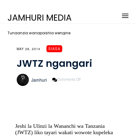
JAMHURI MEDIA
Tunaanzia wanapoishia wengine
SIASA
MAY 28, 2014
JWTZ ngangari
On
Comments Off
Jamhuri
JWTZ
Ngangari
Jeshi la Ulinzi la Wananchi wa Tanzania
(JWTZ) liko tayari wakati wowote kupeleka