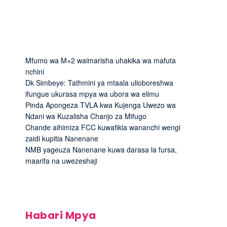
Mfumo wa M+2 waimarisha uhakika wa mafuta
nchini
Dk Simbeye: Tathmini ya mtaala ulioboreshwa
ifungue ukurasa mpya wa ubora wa elimu
Pinda Apongeza TVLA kwa Kujenga Uwezo wa
Ndani wa Kuzalisha Chanjo za Mifugo
Chande aihimiza FCC kuwafikia wananchi wengi
zaidi kupitia Nanenane
NMB yageuza Nanenane kuwa darasa la fursa,
maarifa na uwezeshaji
Habari Mpya