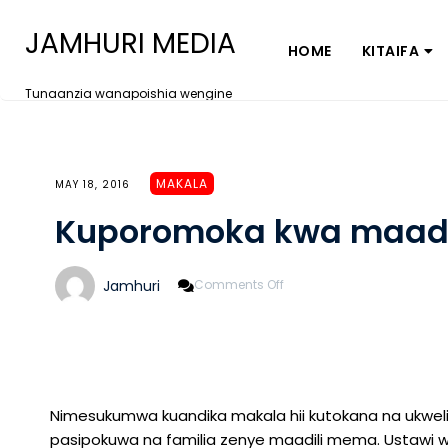
JAMHURI MEDIA
HOME
KITAIFA
Tunaanzia wanapoishia wengine
MAKALA
MAY 18, 2016
Kuporomoka kwa maadil
On
Jamhuri
Comments Off
Kuporomoka
Kwa
Maadili
Nini
Chanzo?
Nimesukumwa kuandika makala hii kutokana na ukwel
pasipokuwa na familia zenye maadili mema. Ustawi w