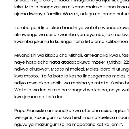
lake. Mtoto anapozaliwa ni kama malaika. Hana kosa
njema kwenye familia. Wazazi, ndugu na jamaa hufur
Jambo gani linatokea baadhi ya watoto wanapokuwa
ulimwengu wa sasa kwamba yameyumba, lazima kwanza
kwamba jukumu la kujenga Taifa letu ama kulibomoa Ta
Mwandishi wa kitabu cha Mithali, ameandika kwa ufa
naye hataiacha hata atakapokuwa mzee’’ (Mithali 2
ndivyo akuavyo’’. Mtoto ni malezi. Malezi bora ni ufun
kwa mtoto. Taifa bora la kesho linategemea malezi b
ndiyo mwelekeo sahihi wa maisha ya mtoto. Kesho bo
Watoto wa leo ni raia na viongozi wa kesho, ndiyo wa
kwa jamaa na taifa lao.
Papa Fransisko ameandika kwa ufasaha usiopingika, “
wengine, kuzungumza kwa heshima na kueleza maoni 
nguvu ya mazungumzo na mapatano katika jamii’’.