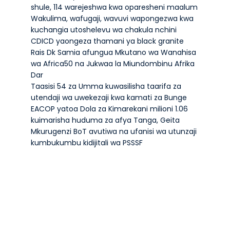
shule, 114 warejeshwa kwa oparesheni maalum
Wakulima, wafugaji, wavuvi wapongezwa kwa
kuchangia utoshelevu wa chakula nchini
CDICD yaongeza thamani ya black granite
Rais Dk Samia afungua Mkutano wa Wanahisa
wa Africa50 na Jukwaa la Miundombinu Afrika
Dar
Taasisi 54 za Umma kuwasilisha taarifa za
utendaji wa uwekezaji kwa kamati za Bunge
EACOP yatoa Dola za Kimarekani milioni 1.06
kuimarisha huduma za afya Tanga, Geita
Mkurugenzi BoT avutiwa na ufanisi wa utunzaji
kumbukumbu kidijitali wa PSSSF