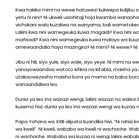
Kwa hakika mimi na wewe hatuwezi kukwepa kulijibu sw
yetu ni nini? Ni ukweli usiohitaji hoja kwamba wan
vichakani wala kuzaliwa na wanyama, bali wametokea 
Lakini kwa nini wamegeuka kuwa magaidi? Kwa nin
mafisadi? Kwa nini wamegeuka kuwa malaya wa kuuza mi
amewaandalia haya mazingira? Ni mimi? Ni wewe? Ni 
Jibu ni hili; siyo yule, siyo wale, siyo yeye. Ni mimi n
yanayowaandaa watoto kifikra na kitabia, maisha ya
utakaowezesha maisha bora ya mama na baba b
wanaandaliwa leo.
Dunia ya leo ina wazazi wengi, lakini wazazi na wal
kusema hivi; dunia ya leo ina wazazi wengi wa kuzaa 
Papa Yohana wa XXIII alipata kuandika hivi, “Ni rahi
wa kweli”. Ni kweli, wababa wa kweli ni wachache. W
ni wachache. Wababa wa kuzaa ni wengi lakini wab