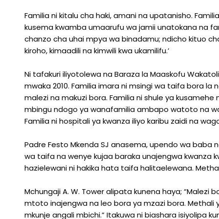
Familia ni kitalu cha haki, amani na upatanisho. Fami
kusema kwamba umaarufu wa jamii unatokana na familia 
chanzo cha uhai mpya wa binadamu; ndicho kituo
kiroho, kimaadili na kimwili kwa ukamilifu.’
Ni tafakuri iliyotolewa na Baraza la Maaskofu Wakat
mwaka 2010. Familia imara ni msingi wa taifa bora la nc
malezi na makuzi bora. Familia ni shule ya kusameh
mbingu ndogo ya wanafamilia ambapo watoto na wazaz
Familia ni hospitali ya kwanza iliyo karibu zaidi na wag
Padre Festo Mkenda SJ anasema, upendo wa baba na
wa taifa na wenye kujaa baraka unajengwa kwanza kwe
hazielewani ni hakika hata taifa halitaelewana. Metha
Mchungaji A. W. Tower alipata kunena haya; “Malezi b
mtoto inajengwa na leo bora ya mzazi bora. Methali
mkunje angali mbichi.” Itakuwa ni biashara isiyolipa 