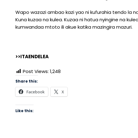
Wapo wazazi ambao kazi yao ni kufurahia tendo la
Kuna kuzaa na kulea. Kuzaa ni hatua nyingine na kule
kumwandaa mtoto ili akue katika mazingira mazuri.
>>ITAENDELEA
Post Views:
1,248
Share this:
Facebook
X
Like this: