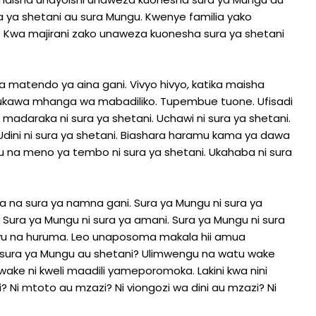
a ya shetani au sura Mungu. Kwenye familia yako
 Kwa majirani zako unaweza kuonesha sura ya shetani
 matendo ya aina gani. Vivyo hivyo, katika maisha
ukawa mhanga wa mabadiliko. Tupembue tuone. Ufisadi
 madaraka ni sura ya shetani. Uchawi ni sura ya shetani.
 Udini ni sura ya shetani. Biashara haramu kama ya dawa
vu na meno ya tembo ni sura ya shetani. Ukahaba ni sura
na sura ya namna gani. Sura ya Mungu ni sura ya
. Sura ya Mungu ni sura ya amani. Sura ya Mungu ni sura
vu na huruma. Leo unaposoma makala hii amua
 sura ya Mungu au shetani? Ulimwengu na watu wake
ke ni kweli maadili yameporomoka. Lakini kwa nini
 Ni mtoto au mzazi? Ni viongozi wa dini au mzazi? Ni