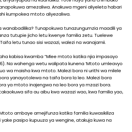
 anapokuwa amezaliwa. Anakuwa mgeni aliyeleta habari
ahi kumpokea mtoto aliyezaliwa.
 wanabadilika? Tunapokuwa tunazungumzia maadili ya
 tutupie jicho letu kwenye familia zetu. Tuelewe
ifa letu tunao sisi wazazi, walezi na wanajamii.
saha kabisa kwamba “Mlee mtoto katika njia impasayo
2:6). Na wahenga wetu walipata kunena ‘Mtoto umleavyo
guo wa maisha kwa mtoto. Malezi bora ni urithi wa milele
ora yanayotolewa na taifa bora la leo. Malezi bora
ra ya mtoto inajengwa na leo bora ya mzazi bora.
takaokuwa sifa au aibu kwa wazazi wao, kwa familia yao,
Mtoto ambaye amejifunza katika familia kuwasikiliza
yake pasipo kupuuza ya wengine, atakuja kuwa na