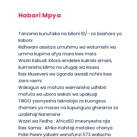
Habari Mpya
Tanzania kunufaika na bilioni 10/- za biashara ya
kaboni
Ridhiwani asisitiza umuhimu wa watumishi wa
umma kupima afya mara kwa mara
Waziri Kabudi: Kilosa iendelee kulinda amani,
kuimarisha kilimo na ufugaji wa kisasa
Rais Museveni wa Uganda awasili nchini kwa
ziara rasmi
Wakaguzi wa mafuta waimarisha udhibiti
mafuta wa ubora wakati wa upakuaji
TIRDO yaonyesha teknolojia za kuongeza
thamani ya mazao na kupunguza gharama za
uzalishaji Nanenane
Waziri wa Fedha : Africa50 imeonyesha njia
Rais Samia : Afrika inahitaji matokeo chanya
Polisi Pwani yabaini wanafunzi 573 waliacha