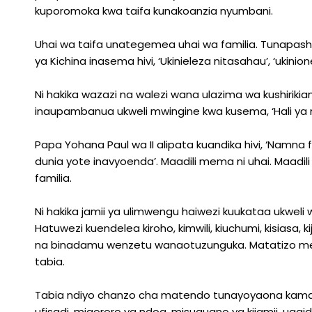
kuporomoka kwa taifa kunakoanzia nyumbani.
Uhai wa taifa unategemea uhai wa familia. Tunapashw
ya Kichina inasema hivi, ‘Ukinieleza nitasahau’, ‘ukinion
Ni hakika wazazi na walezi wana ulazima wa kushirikia
inaupambanua ukweli mwingine kwa kusema, ‘Hali ya 
Papa Yohana Paul wa II alipata kuandika hivi, ‘Namna 
dunia yote inavyoenda’. Maadili mema ni uhai. Maadil
familia.
Ni hakika jamii ya ulimwengu haiwezi kuukataa ukweli
Hatuwezi kuendelea kiroho, kimwili, kiuchumi, kisias
na binadamu wenzetu wanaotuzunguka. Matatizo meng
tabia.
Tabia ndiyo chanzo cha matendo tunayoyaona kama 
ufisadi, migororo ya ndoa, misuguano ya kijamii, uga