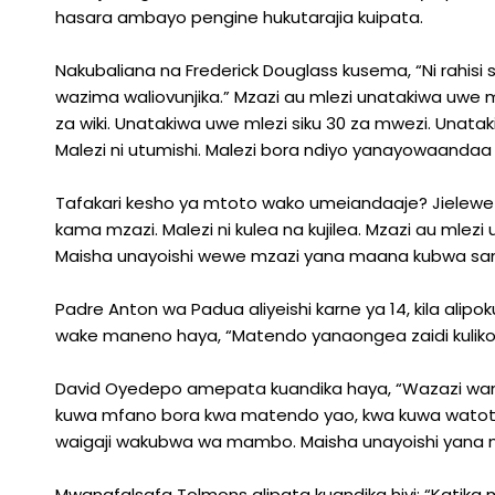
hasara ambayo pengine hukutarajia kuipata.
Nakubaliana na Frederick Douglass kusema, “Ni rahisi
wazima waliovunjika.” Mzazi au mlezi unatakiwa uwe ml
za wiki. Unatakiwa uwe mlezi siku 30 za mwezi. Unatak
Malezi ni utumishi. Malezi bora ndiyo yanayowaandaa w
Tafakari kesho ya mtoto wako umeiandaaje? Jielewe
kama mzazi. Malezi ni kulea na kujilea. Mzazi au mle
Maisha unayoishi wewe mzazi yana maana kubwa sa
Padre Anton wa Padua aliyeishi karne ya 14, kila al
wake maneno haya, “Matendo yanaongea zaidi kuliko 
David Oyedepo amepata kuandika haya, “Wazazi 
kuwa mfano bora kwa matendo yao, kwa kuwa watoto 
waigaji wakubwa wa mambo. Maisha unayoishi yana
Mwanafalsafa Tolmons alipata kuandika hivi; “Katik