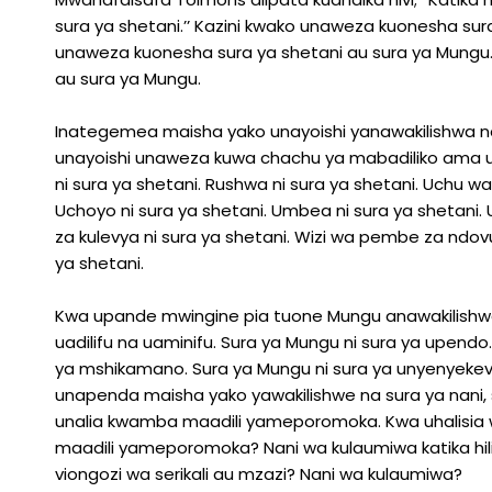
sura ya shetani.’’ Kazini kwako unaweza kuonesha sur
unaweza kuonesha sura ya shetani au sura ya Mungu.
au sura ya Mungu.
Inategemea maisha yako unayoishi yanawakilishwa na
unayoishi unaweza kuwa chachu ya mabadiliko ama 
ni sura ya shetani. Rushwa ni sura ya shetani. Uchu wa
Uchoyo ni sura ya shetani. Umbea ni sura ya shetani.
za kulevya ni sura ya shetani. Wizi wa pembe za ndo
ya shetani.
Kwa upande mwingine pia tuone Mungu anawakilishwa 
uadilifu na uaminifu. Sura ya Mungu ni sura ya upendo
ya mshikamano. Sura ya Mungu ni sura ya unyenyeke
unapenda maisha yako yawakilishwe na sura ya nani,
unalia kwamba maadili yameporomoka. Kwa uhalisia wa
maadili yameporomoka? Nani wa kulaumiwa katika hili?
viongozi wa serikali au mzazi? Nani wa kulaumiwa?