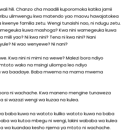
ali hili. Chanzo cha maadili kuporomoka katika jamii
aoharibu ulimwengu kwa matendo yao maovu hawajatokea
kwenye familia zetu. Wengi tunaishi nao, ni ndugu zetu.
i wamegeuka kuwa mashoga? Kwa nini wamegeuka kuwa
ili yao? Ni kwa nini? Tena ni kwa nini? Nani
yule? Ni wao wenyewe? Ni nani?
a wewe. Kwa nini ni mimi na wewe? Malezi bora ndiyo
 mtoto wako na msingi uliompa leo ndiyo
ora wa baadaye. Baba mwema na mama mwema
ezi bora ni wachache. Kwa maneno mengine tunaweza
na si wazazi wengi wa kuzaa na kulea.
si kwa baba kuwa na watoto kuliko watoto kuwa na baba
ababa wa kutoa mbegu ni wengi, lakini wababa wa kulea
aba wa kuandaa kesho njema ya mtoto ni wachache.