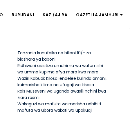
ZO
BURUDANI
KAZI/AJIRA
GAZETI LA JAMHURI
Tanzania kunufaika na bilioni 10/- za
biashara ya kaboni
Ridhiwani asisitiza umuhimu wa watumishi
wa umma kupima afya mara kwa mara
Waziri Kabudi: Kilosa iendelee kulinda amani,
kuimarisha kilimo na ufugaji wa kisasa
Rais Museveni wa Uganda awasili nchini kwa
ziara rasmi
Wakaguzi wa mafuta waimarisha udhibiti
mafuta wa ubora wakati wa upakuaji