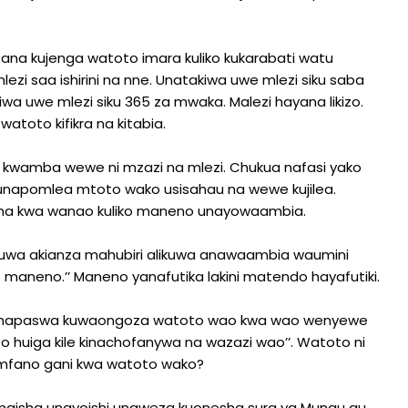
 sana kujenga watoto imara kuliko kukarabati watu
ezi saa ishirini na nne. Unatakiwa uwe mlezi siku saba
iwa uwe mlezi siku 365 za mwaka. Malezi hayana likizo.
atoto kifikra na kitabia.
 kwamba wewe ni mzazi na mlezi. Chukua nafasi yako
zi unapomlea mtoto wako usisahau na wewe kujilea.
na kwa wanao kuliko maneno unayowaambia.
ipokuwa akianza mahubiri alikuwa anawaambia waumini
maneno.’’ Maneno yanafutika lakini matendo hayafutiki.
wanapaswa kuwaongoza watoto wao kwa wao wenyewe
huiga kile kinachofanywa na wazazi wao’’. Watoto ni
 mfano gani kwa watoto wako?
a maisha unayoishi unaweza kuonesha sura ya Mungu au