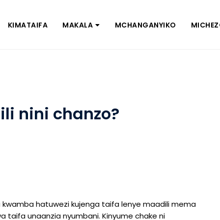
KIMATAIFA
MAKALA
MCHANGANYIKO
MICHE
i nini chanzo?
i kwamba hatuwezi kujenga taifa lenye maadili mema
a taifa unaanzia nyumbani. Kinyume chake ni