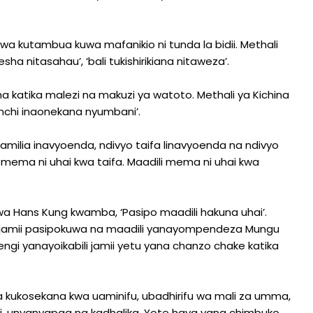
a kutambua kuwa mafanikio ni tunda la bidii. Methali
esha nitasahau’, ‘bali tukishirikiana nitaweza’.
na katika malezi na makuzi ya watoto. Methali ya Kichina
nchi inaonekana nyumbani’.
familia inavyoenda, ndivyo taifa linavyoenda na ndivyo
i mema ni uhai kwa taifa. Maadili mema ni uhai kwa
 wa Hans Kung kwamba, ‘Pasipo maadili hakuna uhai’.
a, kijamii pasipokuwa na maadili yanayompendeza Mungu
i yanayoikabili jamii yetu yana chanzo chake katika
kukosekana kwa uaminifu, ubadhirifu wa mali za umma,
idi, unyanyapaa na kadhalika. Yote haya yana chimbuko