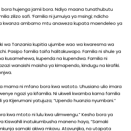
lia bora hujenga jamii bora. Ndiyo maana tunathubutu
zilizo safi. ‘Familia ni jumuiya ya msingi; ndicho
 cha kwanza ambamo mtu anaweza kupata maendeleo ya
oliki wa Tanzania kupitia ujumbe wao wa kwaresma wa
hi. Pasipo familia taifa halitakuwapo. Familia ni shule ya
e na kusamehewa, kupenda na kupendwa. Familia ni
i wanaishi maisha ya kimapendo, kindugu na kirafiki.
onjwa.
 mama ni mfano bora kwa watoto. Uhusiano ulio imara
nye ngazi ya kifamilia. Ni ukweli kwamba kama familia
li ya Kijerumani yatujuza; “Upendo huanzia nyumbani.’’
ora kwa mtoto ni lulu kwa ulimwengu.” Kesho bora ya
 ya Kiswahili inatukumbusha maneno haya, “Samaki
kumkunja samaki akiwa mkavu. Atavunjika, na utapata