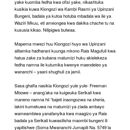
yake kuomba fedha kwa ofisi yake, nikashtuka
kusikia kuwa Kiongozi wa Kambi Rasmi ya Upinzani
Bungeni, badala ya kutoa hotuba mbadala wa ile ya
Waziri Mkuu, eti ameongea kwa dakika chache tu na
kususia kikao. Nilipigwa butwaa.
Mapema mwezi huu Kiongozi huyo wa Upinzani
alitamka hadharani kuunga mkono Rais Magufuli kwa
hatua zake za kubana matumizi huku akielekeza
fedha namna ile kutumika kwenye maendeleo ya
wananchi – yaani shughuli za jamii.
Sasa ghafla nasikia Kiongozi yule yule- Freeman
Mbowe – anang’aka na kuigeuka Serikali kwa
maneno namna hii “bajeti inaongozwa na sheria,
lakini kumekuwa na matumizi ya ziada ambayo
wameambiwa yanafanyika kwa maagizo ya Rais
badala ya Serikali kuwasilisha maombi bungeni ili
yapitishwe (Soma Mwananchi Jumapili Na. 5749 la