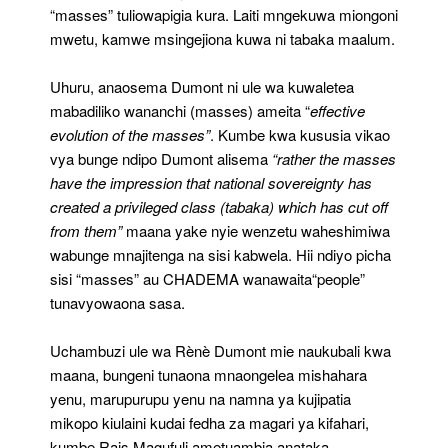
“masses” tuliowapigia kura. Laiti mngekuwa miongoni
mwetu, kamwe msingejiona kuwa ni tabaka maalum.
Uhuru, anaosema Dumont ni ule wa kuwaletea
mabadiliko wananchi (masses) ameita “
effective
evolution of the masses”
. Kumbe kwa kususia vikao
vya bunge ndipo Dumont alisema
“rather the masses
have the impression that national sovereignty has
created a privileged class (tabaka) which has cut off
from them”
maana yake nyie wenzetu waheshimiwa
wabunge mnajitenga na sisi kabwela. Hii ndiyo picha
sisi “masses” au CHADEMA wanawaita“people”
tunavyowaona sasa.
Uchambuzi ule wa Rènè Dumont mie naukubali kwa
maana, bungeni tunaona mnaongelea mishahara
yenu, marupurupu yenu na namna ya kujipatia
mikopo kiulaini kudai fedha za magari ya kifahari,
kumbe Rais Magufuli ametuambia anataka