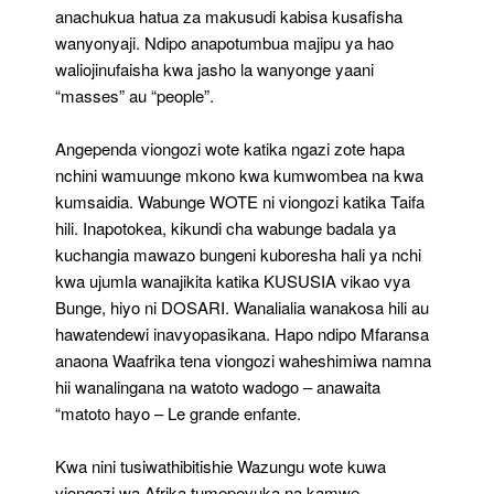
anachukua hatua za makusudi kabisa kusafisha
wanyonyaji. Ndipo anapotumbua majipu ya hao
waliojinufaisha kwa jasho la wanyonge yaani
“masses” au “people”.
Angependa viongozi wote katika ngazi zote hapa
nchini wamuunge mkono kwa kumwombea na kwa
kumsaidia. Wabunge WOTE ni viongozi katika Taifa
hili. Inapotokea, kikundi cha wabunge badala ya
kuchangia mawazo bungeni kuboresha hali ya nchi
kwa ujumla wanajikita katika KUSUSIA vikao vya
Bunge, hiyo ni DOSARI. Wanalialia wanakosa hili au
hawatendewi inavyopasikana. Hapo ndipo Mfaransa
anaona Waafrika tena viongozi waheshimiwa namna
hii wanalingana na watoto wadogo – anawaita
“matoto hayo – Le grande enfante.
Kwa nini tusiwathibitishie Wazungu wote kuwa
viongozi wa Afrika tumepevuka na kamwe