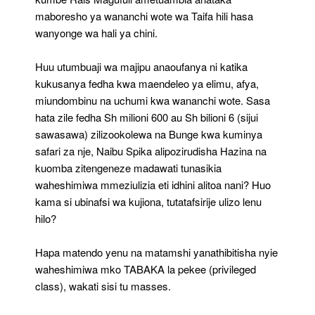
maboresho ya wananchi wote wa Taifa hili hasa
wanyonge wa hali ya chini.
Huu utumbuaji wa majipu anaoufanya ni katika
kukusanya fedha kwa maendeleo ya elimu, afya,
miundombinu na uchumi kwa wananchi wote. Sasa
hata zile fedha Sh milioni 600 au Sh bilioni 6 (sijui
sawasawa) zilizookolewa na Bunge kwa kuminya
safari za nje, Naibu Spika alipozirudisha Hazina na
kuomba zitengeneze madawati tunasikia
waheshimiwa mmeziulizia eti idhini alitoa nani? Huo
kama si ubinafsi wa kujiona, tutatafsirije ulizo lenu
hilo?
Hapa matendo yenu na matamshi yanathibitisha nyie
waheshimiwa mko TABAKA la pekee (privileged
class), wakati sisi tu masses.