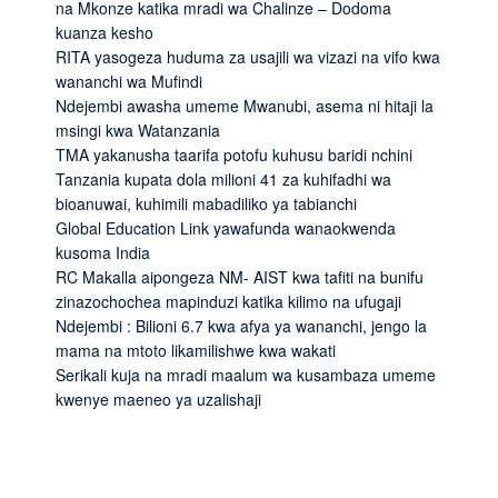
na Mkonze katika mradi wa Chalinze – Dodoma
kuanza kesho
RITA yasogeza huduma za usajili wa vizazi na vifo kwa
wananchi wa Mufindi
Ndejembi awasha umeme Mwanubi, asema ni hitaji la
msingi kwa Watanzania
TMA yakanusha taarifa potofu kuhusu baridi nchini
Tanzania kupata dola milioni 41 za kuhifadhi wa
bioanuwai, kuhimili mabadiliko ya tabianchi
Global Education Link yawafunda wanaokwenda
kusoma India
RC Makalla aipongeza NM- AIST kwa tafiti na bunifu
zinazochochea mapinduzi katika kilimo na ufugaji
Ndejembi : Bilioni 6.7 kwa afya ya wananchi, jengo la
mama na mtoto likamilishwe kwa wakati
Serikali kuja na mradi maalum wa kusambaza umeme
kwenye maeneo ya uzalishaji