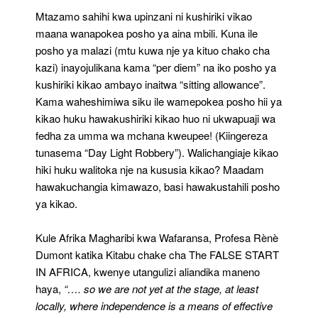
Mtazamo sahihi kwa upinzani ni kushiriki vikao
maana wanapokea posho ya aina mbili. Kuna ile
posho ya malazi (mtu kuwa nje ya kituo chako cha
kazi) inayojulikana kama “per diem” na iko posho ya
kushiriki kikao ambayo inaitwa “sitting allowance”.
Kama waheshimiwa siku ile wamepokea posho hii ya
kikao huku hawakushiriki kikao huo ni ukwapuaji wa
fedha za umma wa mchana kweupee! (Kiingereza
tunasema “Day Light Robbery”). Walichangiaje kikao
hiki huku walitoka nje na kususia kikao? Maadam
hawakuchangia kimawazo, basi hawakustahili posho
ya kikao.
Kule Afrika Magharibi kwa Wafaransa, Profesa Rènè
Dumont katika Kitabu chake cha The FALSE START
IN AFRICA, kwenye utangulizi aliandika maneno
haya,
“…. so we are not yet at the stage, at least
locally, where independence is a means of effective