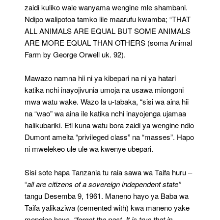
zaidi kuliko wale wanyama wengine mle shambani.
Ndipo walipotoa tamko lile maarufu kwamba; “THAT
ALL ANIMALS ARE EQUAL BUT SOME ANIMALS
ARE MORE EQUAL THAN OTHERS (soma Animal
Farm by George Orwell uk. 92).
Mawazo namna hii ni ya kibepari na ni ya hatari
katika nchi inayojivunia umoja na usawa miongoni
mwa watu wake. Wazo la u-tabaka, “sisi wa aina hii
na “wao” wa aina ile katika nchi inayojenga ujamaa
halikubariki. Eti kuna watu bora zaidi ya wengine ndio
Dumont ameita “privileged class” na “masses”. Hapo
ni mwelekeo ule ule wa kwenye ubepari.
Sisi sote hapa Tanzania tu raia sawa wa Taifa huru –
“
all are citizens of a sovereign independent state”
tangu Desemba 9, 1961. Maneno hayo ya Baba wa
Taifa yalikaziwa (cemented with) kwa maneno yake
mengine haya,
“forget the past. It is true that in