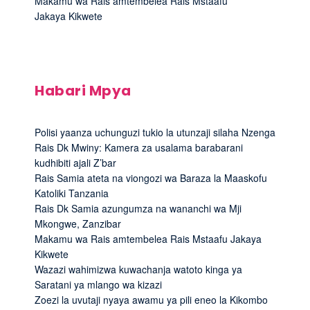
Makamu wa Rais amtembelea Rais Mstaafu
Jakaya Kikwete
Habari Mpya
Polisi yaanza uchunguzi tukio la utunzaji silaha Nzenga
Rais Dk Mwiny: Kamera za usalama barabarani
kudhibiti ajali Z’bar
Rais Samia ateta na viongozi wa Baraza la Maaskofu
Katoliki Tanzania
Rais Dk Samia azungumza na wananchi wa Mji
Mkongwe, Zanzibar
Makamu wa Rais amtembelea Rais Mstaafu Jakaya
Kikwete
Wazazi wahimizwa kuwachanja watoto kinga ya
Saratani ya mlango wa kizazi
Zoezi la uvutaji nyaya awamu ya pili eneo la Kikombo