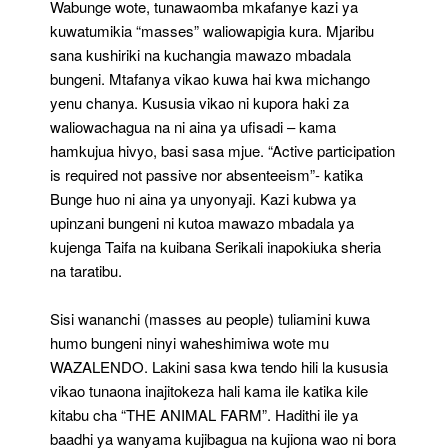
Wabunge wote, tunawaomba mkafanye kazi ya
kuwatumikia “masses” waliowapigia kura. Mjaribu
sana kushiriki na kuchangia mawazo mbadala
bungeni. Mtafanya vikao kuwa hai kwa michango
yenu chanya. Kususia vikao ni kupora haki za
waliowachagua na ni aina ya ufisadi – kama
hamkujua hivyo, basi sasa mjue. “Active participation
is required not passive nor absenteeism”- katika
Bunge huo ni aina ya unyonyaji. Kazi kubwa ya
upinzani bungeni ni kutoa mawazo mbadala ya
kujenga Taifa na kuibana Serikali inapokiuka sheria
na taratibu.
Sisi wananchi (masses au people) tuliamini kuwa
humo bungeni ninyi waheshimiwa wote mu
WAZALENDO. Lakini sasa kwa tendo hili la kususia
vikao tunaona inajitokeza hali kama ile katika kile
kitabu cha “THE ANIMAL FARM”. Hadithi ile ya
baadhi ya wanyama kujibagua na kujiona wao ni bora