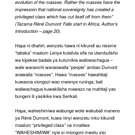
evolution of the masses. Rather the masses have the
impression that national sovereignty has created a
privileged class which has cut itself off from them”
(Tazama Rènè Dumont: Falls start in Africa, Author’s
Introduction – page 20).
Hapa ni dhahiri, wenzetu hawa ni kikundi au niseme
“tabaka” maalum Lenye kutafuta sifa na utambulisho
wa kipekee badala ya kutumikia waliowachagua –
wale wananchi wanaowaita “people” ambao Dumont
anawaita “masses”. Hawa “masses” hawahitaji
kuwaona viongozi wao mwenye runinga, bali
waliwachagua kuwakilisha mawazo na mahitaji yao
bungeni ili yasikike kwa Serikali.
Hapa, waheshimiwa wabunge wote wakubali maneno
ya Rènè Dumont, kuwa ninyi wenzetu mko kikundi
maalum “privileged class” na mnaitwa
“WAHESHIMIWA” nyie si miongoni mwetu sisi