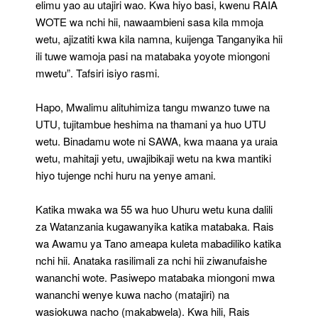
elimu yao au utajiri wao. Kwa hiyo basi, kwenu RAIA
WOTE wa nchi hii, nawaambieni sasa kila mmoja
wetu, ajizatiti kwa kila namna, kuijenga Tanganyika hii
ili tuwe wamoja pasi na matabaka yoyote miongoni
mwetu”. Tafsiri isiyo rasmi.
Hapo, Mwalimu alituhimiza tangu mwanzo tuwe na
UTU, tujitambue heshima na thamani ya huo UTU
wetu. Binadamu wote ni SAWA, kwa maana ya uraia
wetu, mahitaji yetu, uwajibikaji wetu na kwa mantiki
hiyo tujenge nchi huru na yenye amani.
Katika mwaka wa 55 wa huo Uhuru wetu kuna dalili
za Watanzania kugawanyika katika matabaka. Rais
wa Awamu ya Tano ameapa kuleta mabadiliko katika
nchi hii. Anataka rasilimali za nchi hii ziwanufaishe
wananchi wote. Pasiwepo matabaka miongoni mwa
wananchi wenye kuwa nacho (matajiri) na
wasiokuwa nacho (makabwela). Kwa hili, Rais