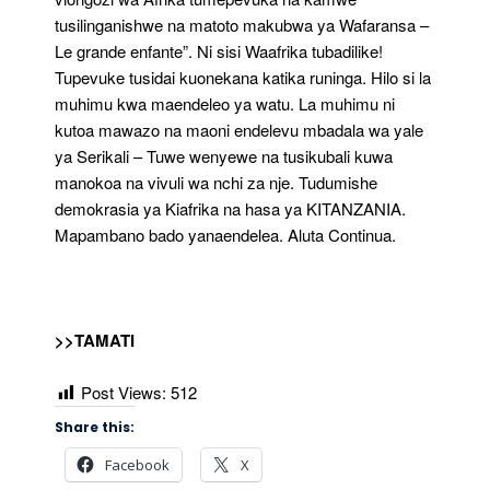
tusilinganishwe na matoto makubwa ya Wafaransa –
Le grande enfante”. Ni sisi Waafrika tubadilike!
Tupevuke tusidai kuonekana katika runinga. Hilo si la
muhimu kwa maendeleo ya watu. La muhimu ni
kutoa mawazo na maoni endelevu mbadala wa yale
ya Serikali – Tuwe wenyewe na tusikubali kuwa
manokoa na vivuli wa nchi za nje. Tudumishe
demokrasia ya Kiafrika na hasa ya KITANZANIA.
Mapambano bado yanaendelea. Aluta Continua.
>>TAMATI
Post Views:
512
Share this:
Facebook
X