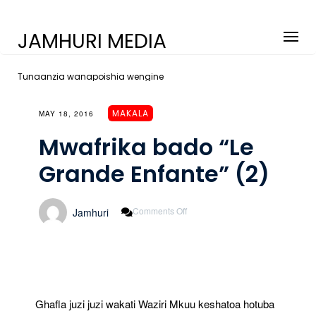
JAMHURI MEDIA
Tunaanzia wanapoishia wengine
MAKALA
MAY 18, 2016
Mwafrika bado “Le
Grande Enfante” (2)
On
Comments Off
Jamhuri
Mwafrika
Bado
“Le
Grande
Enfante”
(2)
Ghafla juzi juzi wakati Waziri Mkuu keshatoa hotuba