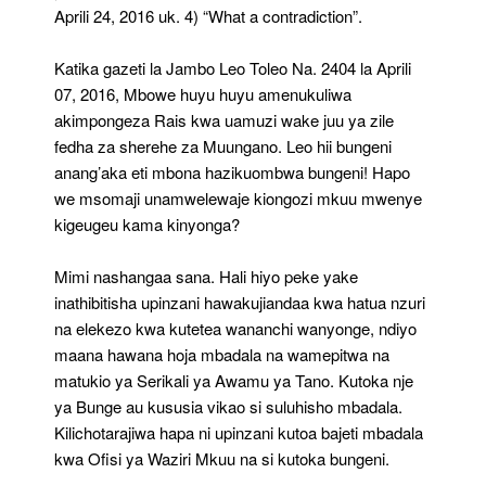
Aprili 24, 2016 uk. 4) “What a contradiction”.
Katika gazeti la Jambo Leo Toleo Na. 2404 la Aprili
07, 2016, Mbowe huyu huyu amenukuliwa
akimpongeza Rais kwa uamuzi wake juu ya zile
fedha za sherehe za Muungano. Leo hii bungeni
anang’aka eti mbona hazikuombwa bungeni! Hapo
we msomaji unamwelewaje kiongozi mkuu mwenye
kigeugeu kama kinyonga?
Mimi nashangaa sana. Hali hiyo peke yake
inathibitisha upinzani hawakujiandaa kwa hatua nzuri
na elekezo kwa kutetea wananchi wanyonge, ndiyo
maana hawana hoja mbadala na wamepitwa na
matukio ya Serikali ya Awamu ya Tano. Kutoka nje
ya Bunge au kususia vikao si suluhisho mbadala.
Kilichotarajiwa hapa ni upinzani kutoa bajeti mbadala
kwa Ofisi ya Waziri Mkuu na si kutoka bungeni.