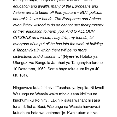
education and wealth, many of the Europeans and
Asians are still better off than you are – BUT, political
control is in your hands. The Europeans and Asians,
even if they wished to do so cannot use their property
or their education to harm you. And to ALL OUR
CITIZENS as a whole, I say this; my friends, let
everyone of us put all he has into the work of building
a Tanganyika in which there will be no more
distinctions and divisions …”
(Nyerere: Hotuba ya
Ufunguzi wa Bunge la Jamhuri ya Tanganyika tarehe
10 Desemba, 1962: Soma hayo toka sura ile ya 40
uk. 181).
Ningeweza kutafsiri hivi: “Tusahau yaliyopita. Ni kweli
Wazungu na Waasia wako mbele sana kielimu na
kiuchumi kuliko ninyi. Lakini kisiasa wananchi sasa
tunathibitisha. Basi, Wazungu na Waasia hawawezi
kutudhuru hata wangetamanije. Kwa kutumia hiyo