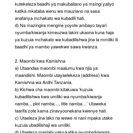
kutekeleza baadhi ya makubaliano ya msingi yaliyo
katika mkataba wenu wa mauziano na sasa
anafanya mchakato wa kubadili hati.
d) Na mazingira mengine yoyote ambayo tayari
nyumba/kiwanja kimeuzwa lakini ukaona kuna haja
ya kuzuia mchakato wa kubadilishwa jina la mmiliki ili
baadhi ya mambo yawekwe sawa kwanza.
2. Maombi kwa Kamishna
a) Utaandaa maombi maalumu kwa njia ya
maandishi. Maombi utayaelekeza (address) kwa
Kamishna wa Ardhi Tanzania.
b) Kichwa cha maombi kitakuwa ‘kuzuia
kubadilishwa kwa umiliki wa nyumba/kiwanja
namba.., plot namba…, title namba…’ Utaweka
taarifa zote kama zinavyoonekana kwenye hati.
c) Utaeleza jina lako na wewe ni nani mpaka utake
kuzuia ubadilishaji wa umiliki.
d) Utaeleza maslahi yako katika nyumba/kiwanja