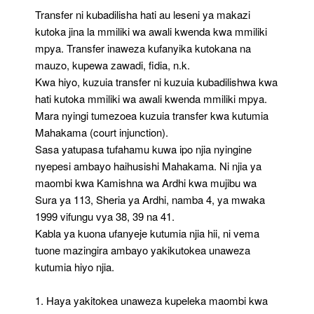
Zuio
Transfer ni kubadilisha hati au leseni ya makazi
kutoka jina la mmiliki wa awali kwenda kwa mmiliki
mpya. Transfer inaweza kufanyika kutokana na
mauzo, kupewa zawadi, fidia, n.k.
Kwa hiyo, kuzuia transfer ni kuzuia kubadilishwa kwa
hati kutoka mmiliki wa awali kwenda mmiliki mpya.
Mara nyingi tumezoea kuzuia transfer kwa kutumia
Mahakama (court injunction).
Sasa yatupasa tufahamu kuwa ipo njia nyingine
nyepesi ambayo haihusishi Mahakama. Ni njia ya
maombi kwa Kamishna wa Ardhi kwa mujibu wa
Sura ya 113, Sheria ya Ardhi, namba 4, ya mwaka
1999 vifungu vya 38, 39 na 41.
Kabla ya kuona ufanyeje kutumia njia hii, ni vema
tuone mazingira ambayo yakikutokea unaweza
kutumia hiyo njia.
1. Haya yakitokea unaweza kupeleka maombi kwa