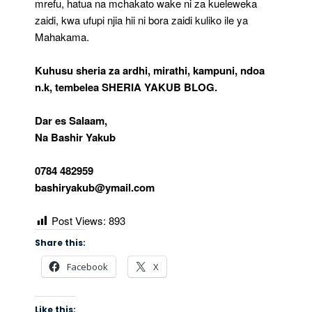
mrefu, hatua na mchakato wake ni za kueleweka
zaidi, kwa ufupi njia hii ni bora zaidi kuliko ile ya
Mahakama.
Kuhusu sheria za ardhi, mirathi, kampuni, ndoa
n.k, tembelea SHERIA YAKUB BLOG.
Dar es Salaam,
Na Bashir Yakub
0784 482959
bashiryakub@ymail.com
Post Views:
893
Share this:
Facebook
X
Like this: