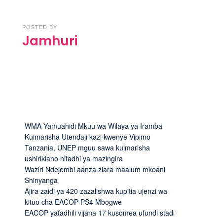
POSTED BY
Jamhuri
WMA Yamuahidi Mkuu wa Wilaya ya Iramba
Kuimarisha Utendaji kazi kwenye Vipimo
Tanzania, UNEP mguu sawa kuimarisha
ushirikiano hifadhi ya mazingira
Waziri Ndejembi aanza ziara maalum mkoani
Shinyanga
Ajira zaidi ya 420 zazalishwa kupitia ujenzi wa
kituo cha EACOP PS4 Mbogwe
EACOP yafadhili vijana 17 kusomea ufundi stadi