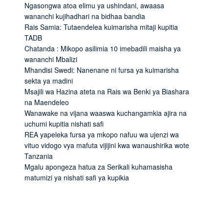
Ngasongwa atoa elimu ya ushindani, awaasa
wananchi kujihadhari na bidhaa bandia
Rais Samia: Tutaendelea kuimarisha mitaji kupitia
TADB
Chatanda : Mikopo asilimia 10 imebadili maisha ya
wananchi Mbalizi
Mhandisi Swedi: Nanenane ni fursa ya kuimarisha
sekta ya madini
Msajili wa Hazina ateta na Rais wa Benki ya Biashara
na Maendeleo
Wanawake na vijana waaswa kuchangamkia ajira na
uchumi kupitia nishati safi
REA yapeleka fursa ya mkopo nafuu wa ujenzi wa
vituo vidogo vya mafuta vijijini kwa wanaushirika wote
Tanzania
Mgalu apongeza hatua za Serikali kuhamasisha
matumizi ya nishati safi ya kupikia