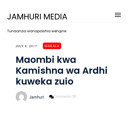
JAMHURI MEDIA
Tunaanzia wanapoishia wengine
MAKALA
JULY 6, 2017
Maombi kwa
Kamishna wa Ardhi
kuweka zuio
On
Comments Off
Jamhuri
Maombi
Kwa
Kamishna
Wa
Ardhi
Kuweka