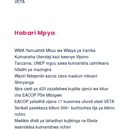
VETA
Habari Mpya
WMA Yamuahidi Mkuu wa Wilaya ya Iramba
Kuimarisha Utendaji kazi kwenye Vipimo
Tanzania, UNEP mguu sawa kuimarisha ushirikiano
hifadhi ya mazingira
Waziri Ndejembi aanza ziara maalum mkoani
Shinyanga
Ajira zaidi ya 420 zazalishwa kupitia ujenzi wa kituo
cha EACOP PS4 Mbogwe
EACOP yafadhili vijana 17 kusomea ufundi stadi VETA
Serikali yaelekeza bilioni 300/- kuchochea tija ya kilimo
nchini
Mwitikio dhidi ya tahadhari kujikinga na Ebola
waendelea kuimarishwa nchini