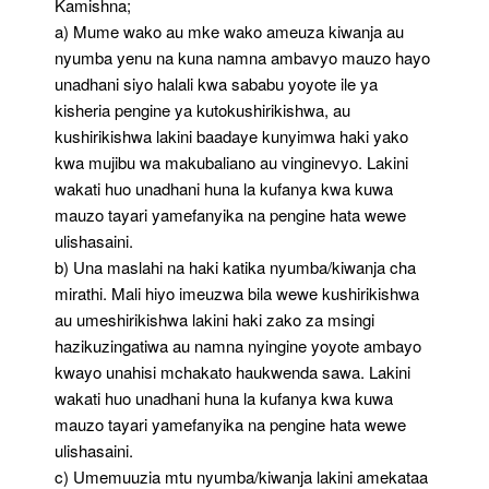
Kamishna;
a) Mume wako au mke wako ameuza kiwanja au
nyumba yenu na kuna namna ambavyo mauzo hayo
unadhani siyo halali kwa sababu yoyote ile ya
kisheria pengine ya kutokushirikishwa, au
kushirikishwa lakini baadaye kunyimwa haki yako
kwa mujibu wa makubaliano au vinginevyo. Lakini
wakati huo unadhani huna la kufanya kwa kuwa
mauzo tayari yamefanyika na pengine hata wewe
ulishasaini.
b) Una maslahi na haki katika nyumba/kiwanja cha
mirathi. Mali hiyo imeuzwa bila wewe kushirikishwa
au umeshirikishwa lakini haki zako za msingi
hazikuzingatiwa au namna nyingine yoyote ambayo
kwayo unahisi mchakato haukwenda sawa. Lakini
wakati huo unadhani huna la kufanya kwa kuwa
mauzo tayari yamefanyika na pengine hata wewe
ulishasaini.
c) Umemuuzia mtu nyumba/kiwanja lakini amekataa