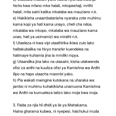
hicho kwa mfano mke halali, mkopeshaji, mrithi
halali, mtia saini katika mkataba wa mauziano n.k.
e) Hakikisha unaambatanisha nyaraka zote muhimu
kama kopi ya hati kama unayo, cheti cha ndoa,
mkataba wa mkopo, mkataba wa mauziano kama
unao, hati ya usimamizi wa mirathi n.k.
f) Utaeleza ni kwa vipi utaathirika ikiwa zuio lako
halitakubalika na hivyo transfer kuendelea na
hatimaye kuhamia jina la mmiliki mpya.
g) Utaandika jina lako na utasaini, kisha utakwenda
ofisi za ardhi na kuuliza ofisi ya Kamishna wa Ardhi
ilipo na hapo utaacha maombi yako.
h) Pia wakati mwingine kutokana na uharaka wa
jambo ni muhimu kuhakikisha unamuona Kamishna
wa Ardhi na kumueleza tatizo lako moja kwa moja.
3. Faida za njia hii dhidi ya ile ya Mahakama.
Haina gharama kubwa, ni nyepesi, haichukui muda