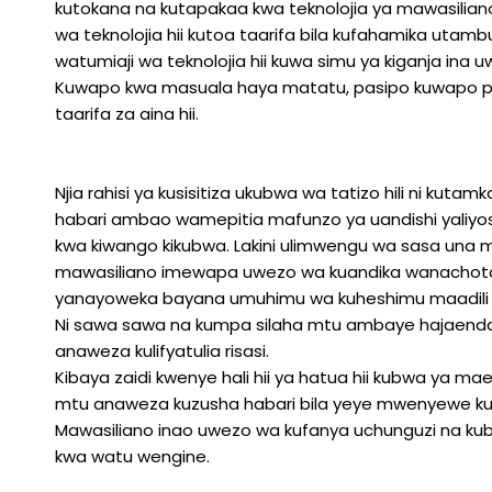
kutokana na kutapakaa kwa teknolojia ya mawasiliano
wa teknolojia hii kutoa taarifa bila kufahamika uta
watumiaji wa teknolojia hii kuwa simu ya kiganja in
Kuwapo kwa masuala haya matatu, pasipo kuwapo pia 
taarifa za aina hii.
Njia rahisi ya kusisitiza ukubwa wa tatizo hili ni ku
habari ambao wamepitia mafunzo ya uandishi yaliyosis
kwa kiwango kikubwa. Lakini ulimwengu wa sasa una m
mawasiliano imewapa uwezo wa kuandika wanachota
yanayoweka bayana umuhimu wa kuheshimu maadili y
Ni sawa sawa na kumpa silaha mtu ambaye hajaenda ma
anaweza kulifyatulia risasi.
Kibaya zaidi kwenye hali hii ya hatua hii kubwa ya ma
mtu anaweza kuzusha habari bila yeye mwenyewe kuj
Mawasiliano inao uwezo wa kufanya uchunguzi na kub
kwa watu wengine.