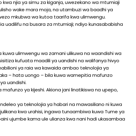
 kwa njia ya simu za kiganja, uwezekano wa mtumiaji
mbulisho wake mara moja, na utambuzi wa baadhi ya
a uwezo mkubwa wa kutoa taarifa kwa ulimwengu.
uadilifu na busara za mtumiaji; ndiyo kunasababisha
tamka kuwa ulimwengu wa zamani ulikuwa na waandishi wa
itiza kufuata maadili ya uandishi na walifanya hivyo
abilioni ya raia wa kawaida ambao teknolojia ya
ka – hata uongo – bila kuwa wamepitia mafunzo
a uandishi.
funzo ya kijeshi. Akiona jani linatikiswa na upepo,
endeleo ya teknolojia ya habari na mawasiliano ni kuwa
ulikana kwa urahisi, ingawa tunaambiwa kuwa Tume ya
aini ujumbe kama ule ulianza kwa nani hadi ukasambaa