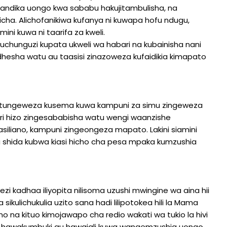
aandika uongo kwa sababu hakujitambulisha, na
ha. Alichofanikiwa kufanya ni kuwapa hofu ndugu,
ni kuwa ni taarifa za kweli.
uchunguzi kupata ukweli wa habari na kubainisha nani
dhesha watu au taasisi zinazoweza kufaidikia kimapato
a tungeweza kusema kuwa kampuni za simu zingeweza
ari hizo zingesababisha watu wengi waanzishe
iliano, kampuni zingeongeza mapato. Lakini siamini
 shida kubwa kiasi hicho cha pesa mpaka kumzushia
i kadhaa iliyopita nilisoma uzushi mwingine wa aina hii
kulichukulia uzito sana hadi lilipotokea hili la Mama
 na kituo kimojawapo cha redio wakati wa tukio la hivi
ii hawakumbuki au hawajali kuwa wanaemzushia uongo