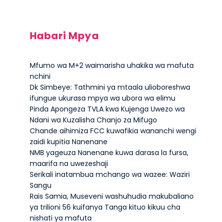
Habari Mpya
Mfumo wa M+2 waimarisha uhakika wa mafuta
nchini
Dk Simbeye: Tathmini ya mtaala ulioboreshwa
ifungue ukurasa mpya wa ubora wa elimu
Pinda Apongeza TVLA kwa Kujenga Uwezo wa
Ndani wa Kuzalisha Chanjo za Mifugo
Chande aihimiza FCC kuwafikia wananchi wengi
zaidi kupitia Nanenane
NMB yageuza Nanenane kuwa darasa la fursa,
maarifa na uwezeshaji
Serikali inatambua mchango wa wazee: Waziri
Sangu
Rais Samia, Museveni washuhudia makubaliano
ya trilioni 56 kuifanya Tanga kituo kikuu cha
nishati ya mafuta