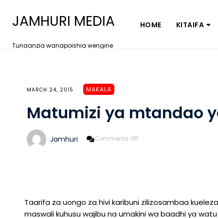
JAMHURI MEDIA
HOME
KITAIFA
Tunaanzia wanapoishia wengine
MAKALA
MARCH 24, 2015
Matumizi ya mtandao y
On
Jamhuri
Comments Off
Matumizi
Ya
Mtandao
Yanakosa
Busara
Sasa
Taarifa za uongo za hivi karibuni zilizosambaa kue
maswali kuhusu wajibu na umakini wa baadhi ya watu