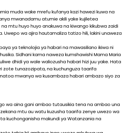
umia muda wake mrefu kufanya kazi hawezi kuwa na
anya mwanadamu atumie akili yake kujiletea
a mtu huyo huyo anakuwa na kiwango kikubwa zaidi
. Uwepo wa ajira hautamaliza tatizo hili, lakini unaweza
ya ya teknolojia ya habari na mawasiliano ikiwa ni
 wahusika. Sidhani kama naweza kumshawishi Mama Maria
uliwe dhidi ya wale waliozusha habari hizi juu yake. Hata
ari zote tunazozipata, na kuchunguza taarifa
inatoa mwanya wa kusambaza habari ambazo siyo za
go wa aina gani ambao tutausikia tena na ambao una
wezekana mtu au watu kuzusha taarifa zenye uwezo wa
ata kuchonganisha makundi ya Watanzania na
u zote tabia hii ambayo inao uwezo mkubwa wa