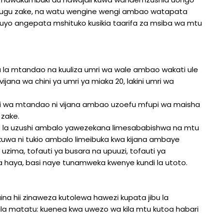
ndugu zake, na watu wengine wengi ambao watapata
huyo angepata mshituko kusikia taarifa za msiba wa mtu
 la mtandao na kuuliza umri wa wale ambao wakati ule
jana wa chini ya umri ya miaka 20, lakini umri wa
ngi wa mtandao ni vijana ambao uzoefu mfupi wa maisha
zake.
io la uzushi ambalo yawezekana limesababishwa na mtu
uwa ni tukio ambalo limeibuka kwa kijana ambaye
uzima, tofauti ya busara na upuuzi, tofauti ya
 haya, basi naye tunamweka kwenye kundi la utoto.
aina hii zinaweza kutolewa hawezi kupata jibu la
ala matatu: kuenea kwa uwezo wa kila mtu kutoa habari