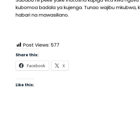
kubomoa badala ya kujenga. Tunao wajibu mkubwa, ka
habari na mawasiliano.
Post Views:
577
Share this:
Facebook
X
Like this: