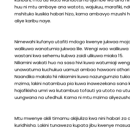
huu ni mtu ambaye ana watoto, wajukuu, marafiki, 
mshituko kusikia habari hizo, kama ambavyo mzushi 
aliye karibu naye.
Nimewahi kufanya utafiti mdogo kwenye jukwaa moja
walikuwa wanatumia jukwaa lile. Wengi wao walikuwa vi
wastani kwa sehemu kubwa zaidi ulikuwa miaka 15.
Niliamini wakati huo na sasa hivi kuwa watumiaji we
unawatuma kuchukua uamuzi ambao hawaoni athari 
Naandika makala hii nikiamini kuwa nazungumzia tuk
mzima, lakini natambua pia kuwa inawezekana sana k
hajafikisha umri wa kutambua tofauti ya utoto na utu 
uungwana na ufedhuli. Kama ni mtu mzima aliyezusha
Mtu mwenye akili timamu akijiuliza kwa nini habari za 
kuridhisha. Lakini tunaweza kupata jibu kwenye masu