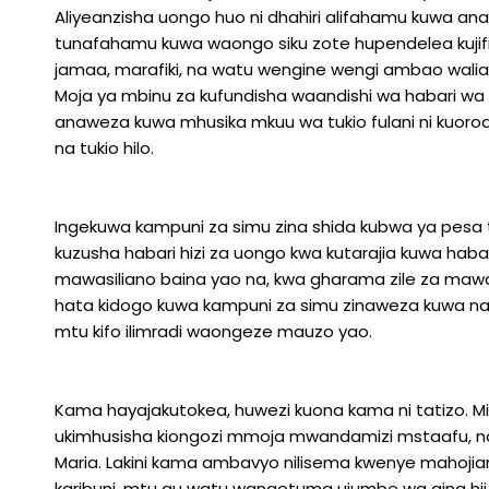
Aliyeanzisha uongo huo ni dhahiri alifahamu kuwa an
tunafahamu kuwa waongo siku zote hupendelea kujific
jamaa, marafiki, na watu wengine wengi ambao waliami
Moja ya mbinu za kufundisha waandishi wa habari wa 
anaweza kuwa mhusika mkuu wa tukio fulani ni kuoro
na tukio hilo.
Ingekuwa kampuni za simu zina shida kubwa ya pes
kuzusha habari hizi za uongo kwa kutarajia kuwa hab
mawasiliano baina yao na, kwa gharama zile za mawas
hata kidogo kuwa kampuni za simu zinaweza kuwa na
mtu kifo ilimradi waongeze mauzo yao.
Kama hayajakutokea, huwezi kuona kama ni tatizo. Miez
ukimhusisha kiongozi mmoja mwandamizi mstaafu, na si
Maria. Lakini kama ambavyo nilisema kwenye mahojiano
karibuni, mtu au watu wanaotuma ujumbe wa aina h