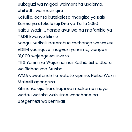
Uukaguzi wa migodi waimarisha usalama,
uhifadhi wa mazingira
Kafulila, aanza kutekeleza maagizo ya Rais
Samia ya utekelezaji Dira ya Taifa 2050
Naibu Waziri Chande avutiwa na mafanikio ya
TADB kwenye kilimo
Sangu: Serikali inatambua mchango wa wazee
ADEM yaongoza mageuzi ya elimu, viongozi
31,000 wajengewa uwezo
TBS Yahimiza Wajasiriamali Kuthibitisha Ubora
wa Bidhaa zao Arusha
WMA yawafundisha watoto vipimo, Naibu Waziri
Maliasili apongeza
Kilimo ikolojia hai chapewa msukumo mpya,
wadau wataka wakulima waachane na
utegemezi wa kemikali