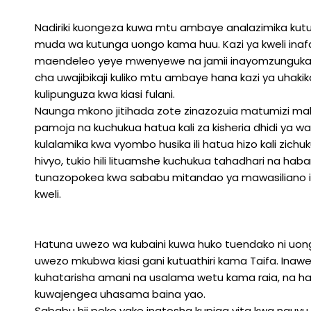
Nadiriki kuongeza kuwa mtu ambaye analazimika kut
muda wa kutunga uongo kama huu. Kazi ya kweli inaf
maendeleo yeye mwenyewe na jamii inayomzunguka n
cha uwajibikaji kuliko mtu ambaye hana kazi ya uhakika
kulipunguza kwa kiasi fulani.
Naunga mkono jitihada zote zinazozuia matumizi maba
pamoja na kuchukua hatua kali za kisheria dhidi ya
kulalamika kwa vyombo husika ili hatua hizo kali zichuk
hivyo, tukio hili lituamshe kuchukua tahadhari na hab
tunazopokea kwa sababu mitandao ya mawasiliano 
kweli.
Hatuna uwezo wa kubaini kuwa huko tuendako ni uon
uwezo mkubwa kiasi gani kutuathiri kama Taifa. Ina
kuhatarisha amani na usalama wetu kama raia, na h
kuwajengea uhasama baina yao.
Sababu hii peke yake inatosha kupiga vita kwa nguv