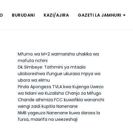
ZO
BURUDANI
KAZI/AJIRA
GAZETI LA JAMHURI
Mfumo wa M+2 waimarisha uhakika wa
mafuta nchini
Dk Simbeye: Tathmini ya mtaala
ulioboreshwa ifungue ukurasa mpya wa
ubora wa elimu
Pinda Apongeza TVLA kwa Kujenga Uwezo
wa Ndani wa Kuzalisha Chanjo za Mifugo
Chande aihimiza FCC kuwafikia wananchi
wengi zaidi kupitia Nanenane
NMB yageuza Nanenane kuwa darasa la
fursa, maarifa na uwezeshaji