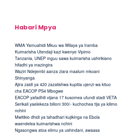
Habari Mpya
WMA Yamuahidi Mkuu wa Wilaya ya Iramba
Kuimarisha Utendaji kazi kwenye Vipimo
Tanzania, UNEP mguu sawa kuimarisha ushirikiano
hifadhi ya mazingira
Waziri Ndejembi aanza ziara maalum mkoani
Shinyanga
Ajira zaidi ya 420 zazalishwa kupitia ujenzi wa kituo
cha EACOP PS4 Mbogwe
EACOP yafadhili vijana 17 kusomea ufundi stadi VETA
Serikali yaelekeza bilioni 300/- kuchochea tija ya kilimo
nchini
Mwitikio dhidi ya tahadhari kujikinga na Ebola
waendelea kuimarishwa nchini
Ngasongwa atoa elimu ya ushindani, awaasa