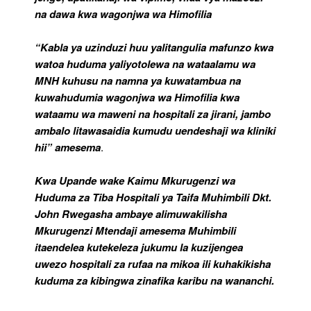
na dawa kwa wagonjwa wa Himofilia
“Kabla ya uzinduzi huu yalitangulia mafunzo kwa
watoa huduma yaliyotolewa na wataalamu wa
MNH kuhusu na namna ya kuwatambua na
kuwahudumia wagonjwa wa Himofilia kwa
wataamu wa maweni na hospitali za jirani, jambo
ambalo litawasaidia kumudu uendeshaji wa kliniki
hii” amesema
.
Kwa Upande wake Kaimu Mkurugenzi wa
Huduma za Tiba Hospitali ya Taifa Muhimbili Dkt.
John Rwegasha ambaye alimuwakilisha
Mkurugenzi Mtendaji amesema Muhimbili
itaendelea kutekeleza jukumu la kuzijengea
uwezo hospitali za rufaa na mikoa ili kuhakikisha
kuduma za kibingwa zinafika karibu na wananchi.