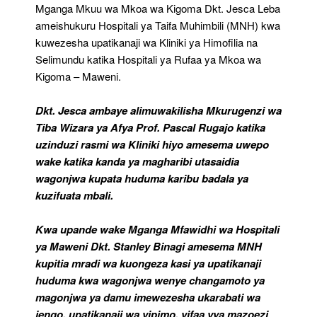
Himofili
Mganga Mkuu wa Mkoa wa Kigoma Dkt. Jesca Leba
Na
ameishukuru Hospitali ya Taifa Muhimbili (MNH) kwa
Selimundu
kuwezesha upatikanaji wa Kliniki ya Himofilia na
Kigoma
Selimundu katika Hospitali ya Rufaa ya Mkoa wa
Kigoma – Maweni.
Dkt. Jesca ambaye alimuwakilisha Mkurugenzi wa
Tiba Wizara ya Afya Prof. Pascal Rugajo katika
uzinduzi rasmi wa Kliniki hiyo amesema uwepo
wake katika kanda ya magharibi utasaidia
wagonjwa kupata huduma karibu badala ya
kuzifuata mbali.
Kwa upande wake Mganga Mfawidhi wa Hospitali
ya Maweni Dkt. Stanley Binagi amesema MNH
kupitia mradi wa kuongeza kasi ya upatikanaji
huduma kwa wagonjwa wenye changamoto ya
magonjwa ya damu imewezesha ukarabati wa
jengo, upatikanaji wa vipimo, vifaa vya mazoezi