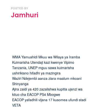
POSTED BY
Jamhuri
WMA Yamuahidi Mkuu wa Wilaya ya Iramba
Kuimarisha Utendaji kazi kwenye Vipimo
Tanzania, UNEP mguu sawa kuimarisha
ushirikiano hifadhi ya mazingira
Waziri Ndejembi aanza ziara maalum mkoani
Shinyanga
Ajira zaidi ya 420 zazalishwa kupitia ujenzi wa
kituo cha EACOP PS4 Mbogwe
EACOP yafadhili vijana 17 kusomea ufundi stadi
VETA