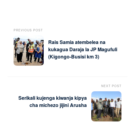
PREVIOUS POST
Rais Samia atembelea na
kukagua Daraja la JP Magufuli
(Kigongo-Busisi km 3)
NEXT POST
Serikali kujenga kiwanja kipya
cha michezo jijini Arusha