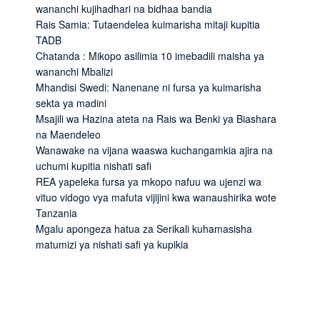
wananchi kujihadhari na bidhaa bandia
Rais Samia: Tutaendelea kuimarisha mitaji kupitia
TADB
Chatanda : Mikopo asilimia 10 imebadili maisha ya
wananchi Mbalizi
Mhandisi Swedi: Nanenane ni fursa ya kuimarisha
sekta ya madini
Msajili wa Hazina ateta na Rais wa Benki ya Biashara
na Maendeleo
Wanawake na vijana waaswa kuchangamkia ajira na
uchumi kupitia nishati safi
REA yapeleka fursa ya mkopo nafuu wa ujenzi wa
vituo vidogo vya mafuta vijijini kwa wanaushirika wote
Tanzania
Mgalu apongeza hatua za Serikali kuhamasisha
matumizi ya nishati safi ya kupikia