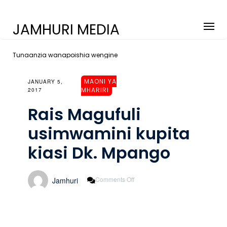
JAMHURI MEDIA
Tunaanzia wanapoishia wengine
MAONI YA
JANUARY 5,
MHARIRI
2017
Rais Magufuli
usimwamini kupita
kiasi Dk. Mpango
On
Comments Off
Jamhuri
Rais
Magufuli
Usimwamini
Kupita
Kiasi