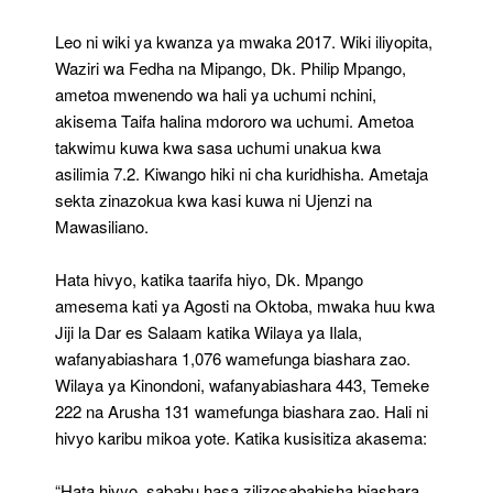
Dk.
Mpango
Leo ni wiki ya kwanza ya mwaka 2017. Wiki iliyopita,
Waziri wa Fedha na Mipango, Dk. Philip Mpango,
ametoa mwenendo wa hali ya uchumi nchini,
akisema Taifa halina mdororo wa uchumi. Ametoa
takwimu kuwa kwa sasa uchumi unakua kwa
asilimia 7.2. Kiwango hiki ni cha kuridhisha. Ametaja
sekta zinazokua kwa kasi kuwa ni Ujenzi na
Mawasiliano.
Hata hivyo, katika taarifa hiyo, Dk. Mpango
amesema kati ya Agosti na Oktoba, mwaka huu kwa
Jiji la Dar es Salaam katika Wilaya ya Ilala,
wafanyabiashara 1,076 wamefunga biashara zao.
Wilaya ya Kinondoni, wafanyabiashara 443, Temeke
222 na Arusha 131 wamefunga biashara zao. Hali ni
hivyo karibu mikoa yote. Katika kusisitiza akasema:
“Hata hivyo, sababu hasa zilizosababisha biashara