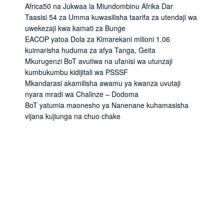
Africa50 na Jukwaa la Miundombinu Afrika Dar
Taasisi 54 za Umma kuwasilisha taarifa za utendaji wa
uwekezaji kwa kamati za Bunge
EACOP yatoa Dola za Kimarekani milioni 1.06
kuimarisha huduma za afya Tanga, Geita
Mkurugenzi BoT avutiwa na ufanisi wa utunzaji
kumbukumbu kidijitali wa PSSSF
Mkandarasi akamilisha awamu ya kwanza uvutaji
nyara mradi wa Chalinze – Dodoma
BoT yatumia maonesho ya Nanenane kuhamasisha
vijana kujiunga na chuo chake