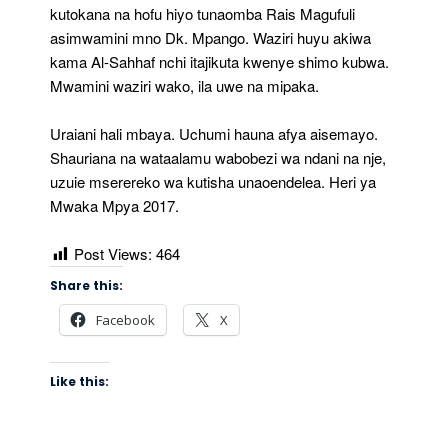
kutokana na hofu hiyo tunaomba Rais Magufuli
asimwamini mno Dk. Mpango. Waziri huyu akiwa
kama Al-Sahhaf nchi itajikuta kwenye shimo kubwa.
Mwamini waziri wako, ila uwe na mipaka.
Uraiani hali mbaya. Uchumi hauna afya aisemayo.
Shauriana na wataalamu wabobezi wa ndani na nje,
uzuie mserereko wa kutisha unaoendelea. Heri ya
Mwaka Mpya 2017.
Post Views:
464
Share this:
Facebook
X
Like this: