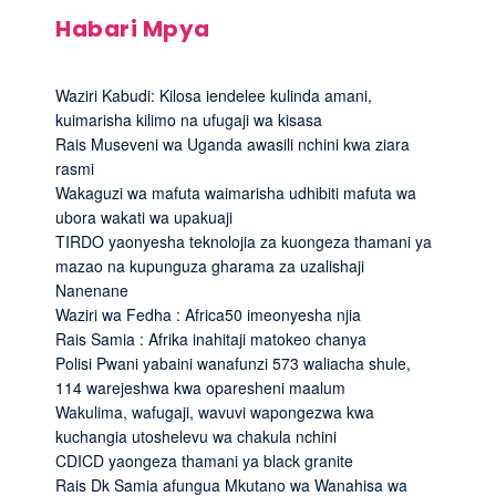
Habari Mpya
Waziri Kabudi: Kilosa iendelee kulinda amani,
kuimarisha kilimo na ufugaji wa kisasa
Rais Museveni wa Uganda awasili nchini kwa ziara
rasmi
Wakaguzi wa mafuta waimarisha udhibiti mafuta wa
ubora wakati wa upakuaji
TIRDO yaonyesha teknolojia za kuongeza thamani ya
mazao na kupunguza gharama za uzalishaji
Nanenane
Waziri wa Fedha : Africa50 imeonyesha njia
Rais Samia : Afrika inahitaji matokeo chanya
Polisi Pwani yabaini wanafunzi 573 waliacha shule,
114 warejeshwa kwa oparesheni maalum
Wakulima, wafugaji, wavuvi wapongezwa kwa
kuchangia utoshelevu wa chakula nchini
CDICD yaongeza thamani ya black granite
Rais Dk Samia afungua Mkutano wa Wanahisa wa