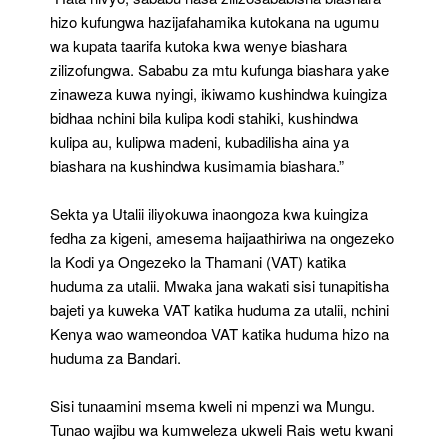
hizo kufungwa hazijafahamika kutokana na ugumu
wa kupata taarifa kutoka kwa wenye biashara
zilizofungwa. Sababu za mtu kufunga biashara yake
zinaweza kuwa nyingi, ikiwamo kushindwa kuingiza
bidhaa nchini bila kulipa kodi stahiki, kushindwa
kulipa au, kulipwa madeni, kubadilisha aina ya
biashara na kushindwa kusimamia biashara.”
Sekta ya Utalii iliyokuwa inaongoza kwa kuingiza
fedha za kigeni, amesema haijaathiriwa na ongezeko
la Kodi ya Ongezeko la Thamani (VAT) katika
huduma za utalii. Mwaka jana wakati sisi tunapitisha
bajeti ya kuweka VAT katika huduma za utalii, nchini
Kenya wao wameondoa VAT katika huduma hizo na
huduma za Bandari.
Sisi tunaamini msema kweli ni mpenzi wa Mungu.
Tunao wajibu wa kumweleza ukweli Rais wetu kwani