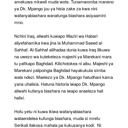
amekuwa mkweli muda wote. Tunamwomba maneno
ya Dk. Mpango juu ya hisia zake za kwa nini
wafanyabiashara wanafunga biashara asiyaamini
mno.
Nchini Iraq, aliwahi kuwapo Waziri wa Habari
aliyefahamika kwa jina la Muhammad Saeed al-
Sahhaf. Al-Sahhaf aliihadaa dunia kuwa Iraq ilikuwa
na uwezo wa kuteketeza majeshi ya Marekani mara
tu yafikapo Baghdad. Kilichotokea ni aibu. Majeshi ya
Marekani yalipoingia Baghdad hayakukuta simba
wala ndezi. Maelezo ya Dk. Mpango hatudhani kama
yana uhalisia. Hatuna historia iwapo Dk. Mpango
aliwahi kufanya biashara na iwapo anaeleza hali
halisi.
Hofu yetu ni kuwa ikiwa wafanyabiashara
wataendelea kufunga biashara, muda si mrefu
Serikali itakosa mahala pa kukusanya kodi. Ni