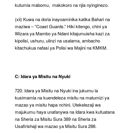
kutumia mabomu, makokoro na njia nyinginezo.
(xii) Kuwa na doria inayoaminika katika Bahari na
maziwa – “Coast Guards.” Hiki kitengo, chini ya
Wizara ya Mambo ya Ndani kitajumuisha kazi za
kipolisi, ushuru, ulinzi na usalama, ambacho
kitachukua nafasi ya Polisi wa Majini na KMKM.
C: Idara ya Misitu na Nyuki
720. Idara ya Misitu na Nyuki ina jukumu la
kusimamia na kuendeleza misitu na matumizi ya
mazao ya misitu hapa nchini. Utekelezaji wa
majukumu haya unafanywa na Idara kwa kufuatana
na Sheria za Misitu Sura 389 na Sheria za
Usafirishaji wa mazao ya Misitu Sura 288.