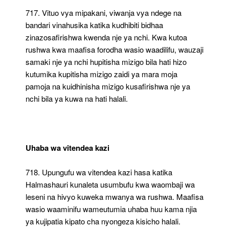
717. Vituo vya mipakani, viwanja vya ndege na
bandari vinahusika katika kudhibiti bidhaa
zinazosafirishwa kwenda nje ya nchi. Kwa kutoa
rushwa kwa maafisa forodha wasio waadilifu, wauzaji
samaki nje ya nchi hupitisha mizigo bila hati hizo
kutumika kupitisha mizigo zaidi ya mara moja
pamoja na kuidhinisha mizigo kusafirishwa nje ya
nchi bila ya kuwa na hati halali.
Uhaba wa vitendea kazi
718. Upungufu wa vitendea kazi hasa katika
Halmashauri kunaleta usumbufu kwa waombaji wa
leseni na hivyo kuweka mwanya wa rushwa. Maafisa
wasio waaminifu wameutumia uhaba huu kama njia
ya kujipatia kipato cha nyongeza kisicho halali.