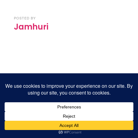
POSTED BY
Jamhuri
Tanzania kupata dola milioni 41 za kuhifadhi wa
bioanuwai, kuhimili mabadiliko ya tabianchi
Global Education Link yawafunda wanaokwenda
kusoma India
RC Makalla aipongeza NM- AIST kwa tafiti na
bunifu zinazochochea mapinduzi katika kilimo na
ufugaji
Ndejembi : Bilioni 6.7 kwa afya ya wananchi, jengo
la mama na mtoto likamilishwe kwa wakati