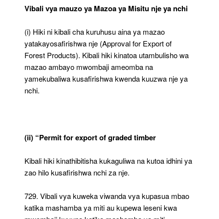
Vibali vya mauzo ya Mazoa ya Misitu nje ya nchi
(i) Hiki ni kibali cha kuruhusu aina ya mazao
yatakayosafirishwa nje (Approval for Export of
Forest Products). Kibali hiki kinatoa utambulisho wa
mazao ambayo mwombaji ameomba na
yamekubaliwa kusafirishwa kwenda kuuzwa nje ya
nchi.
(ii) “Permit for export of graded timber
Kibali hiki kinathibitisha kukaguliwa na kutoa idhini ya
zao hilo kusafirishwa nchi za nje.
729. Vibali vya kuweka viwanda vya kupasua mbao
katika mashamba ya miti au kupewa leseni kwa