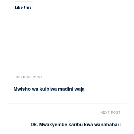
Like this:
PREVIOUS POST
Mwisho wa kuibiwa madini waja
NEXT POST
Dk. Mwakyembe karibu kwa wanahabari