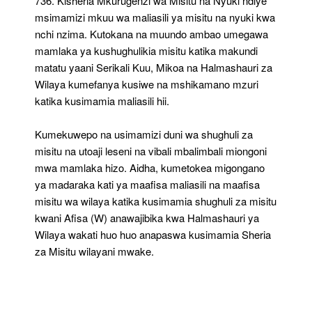
736. Kisheria Mkurugenzi wa Misitu na Nyuki ndiye
msimamizi mkuu wa maliasili ya misitu na nyuki kwa
nchi nzima. Kutokana na muundo ambao umegawa
mamlaka ya kushughulikia misitu katika makundi
matatu yaani Serikali Kuu, Mikoa na Halmashauri za
Wilaya kumefanya kusiwe na mshikamano mzuri
katika kusimamia maliasili hii.
Kumekuwepo na usimamizi duni wa shughuli za
misitu na utoaji leseni na vibali mbalimbali miongoni
mwa mamlaka hizo. Aidha, kumetokea migongano
ya madaraka kati ya maafisa maliasili na maafisa
misitu wa wilaya katika kusimamia shughuli za misitu
kwani Afisa (W) anawajibika kwa Halmashauri ya
Wilaya wakati huo huo anapaswa kusimamia Sheria
za Misitu wilayani mwake.