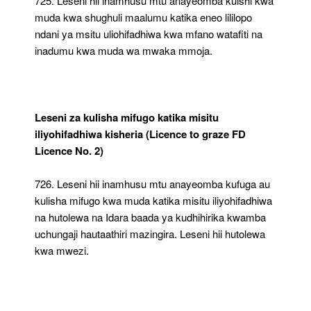
725. Leseni hii inamhusu mtu anayeomba kuishi kwa
muda kwa shughuli maalumu katika eneo lililopo
ndani ya msitu uliohifadhiwa kwa mfano watafiti na
inadumu kwa muda wa mwaka mmoja.
Leseni za kulisha mifugo katika misitu
iliyohifadhiwa kisheria (Licence to graze FD
Licence No. 2)
726. Leseni hii inamhusu mtu anayeomba kufuga au
kulisha mifugo kwa muda katika misitu iliyohifadhiwa
na hutolewa na Idara baada ya kudhihirika kwamba
uchungaji hautaathiri mazingira. Leseni hii hutolewa
kwa mwezi.