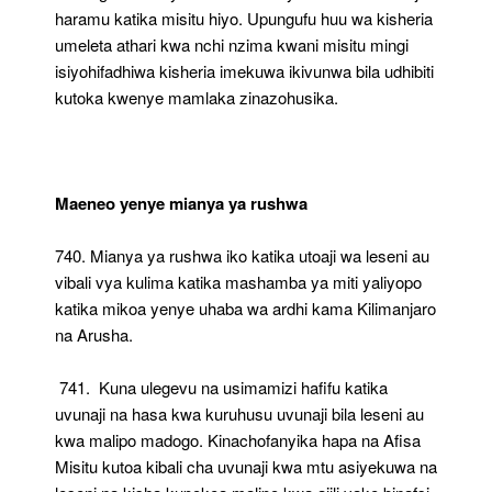
haramu katika misitu hiyo. Upungufu huu wa kisheria
umeleta athari kwa nchi nzima kwani misitu mingi
isiyohifadhiwa kisheria imekuwa ikivunwa bila udhibiti
kutoka kwenye mamlaka zinazohusika.
Maeneo yenye mianya ya rushwa
740. Mianya ya rushwa iko katika utoaji wa leseni au
vibali vya kulima katika mashamba ya miti yaliyopo
katika mikoa yenye uhaba wa ardhi kama Kilimanjaro
na Arusha.
741. Kuna ulegevu na usimamizi hafifu katika
uvunaji na hasa kwa kuruhusu uvunaji bila leseni au
kwa malipo madogo. Kinachofanyika hapa na Afisa
Misitu kutoa kibali cha uvunaji kwa mtu asiyekuwa na