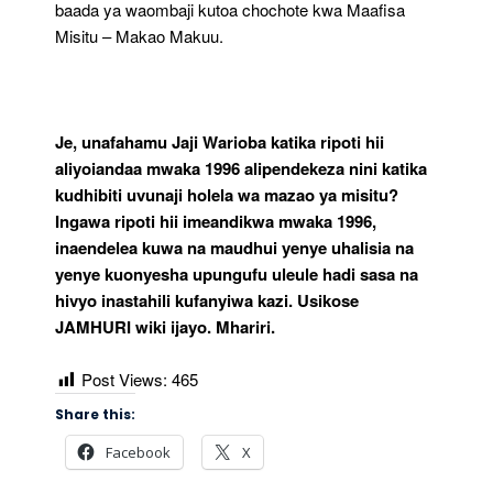
baada ya waombaji kutoa chochote kwa Maafisa
Misitu – Makao Makuu.
Je, unafahamu Jaji Warioba katika ripoti hii
aliyoiandaa mwaka 1996 alipendekeza nini katika
kudhibiti uvunaji holela wa mazao ya misitu?
Ingawa ripoti hii imeandikwa mwaka 1996,
inaendelea kuwa na maudhui yenye uhalisia na
yenye kuonyesha upungufu uleule hadi sasa na
hivyo inastahili kufanyiwa kazi. Usikose
JAMHURI wiki ijayo. Mhariri.
Post Views:
465
Share this:
Facebook
X