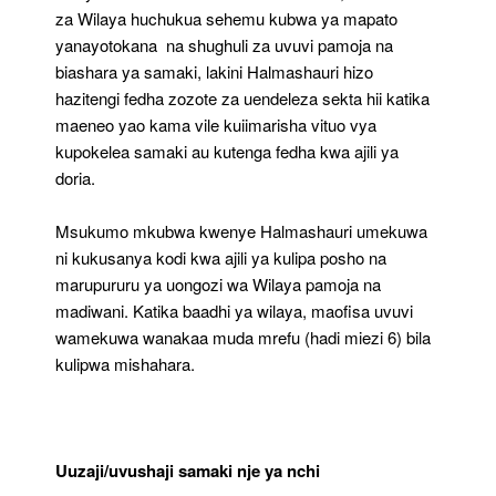
za Wilaya huchukua sehemu kubwa ya mapato
yanayotokana na shughuli za uvuvi pamoja na
biashara ya samaki, lakini Halmashauri hizo
hazitengi fedha zozote za uendeleza sekta hii katika
maeneo yao kama vile kuiimarisha vituo vya
kupokelea samaki au kutenga fedha kwa ajili ya
doria.
Msukumo mkubwa kwenye Halmashauri umekuwa
ni kukusanya kodi kwa ajili ya kulipa posho na
marupururu ya uongozi wa Wilaya pamoja na
madiwani. Katika baadhi ya wilaya, maofisa uvuvi
wamekuwa wanakaa muda mrefu (hadi miezi 6) bila
kulipwa mishahara.
Uuzaji/uvushaji samaki nje ya nchi