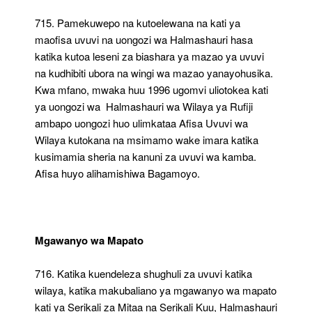
715. Pamekuwepo na kutoelewana na kati ya
maofisa uvuvi na uongozi wa Halmashauri hasa
katika kutoa leseni za biashara ya mazao ya uvuvi
na kudhibiti ubora na wingi wa mazao yanayohusika.
Kwa mfano, mwaka huu 1996 ugomvi uliotokea kati
ya uongozi wa Halmashauri wa Wilaya ya Rufiji
ambapo uongozi huo ulimkataa Afisa Uvuvi wa
Wilaya kutokana na msimamo wake imara katika
kusimamia sheria na kanuni za uvuvi wa kamba.
Afisa huyo alihamishiwa Bagamoyo.
Mgawanyo wa Mapato
716. Katika kuendeleza shughuli za uvuvi katika
wilaya, katika makubaliano ya mgawanyo wa mapato
kati ya Serikali za Mitaa na Serikali Kuu, Halmashauri