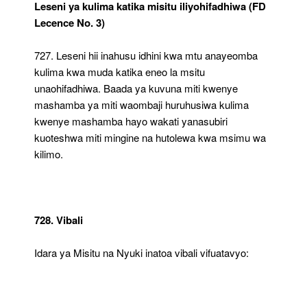
Leseni ya kulima katika misitu iliyohifadhiwa (FD
Lecence No. 3)
727. Leseni hii inahusu idhini kwa mtu anayeomba
kulima kwa muda katika eneo la msitu
unaohifadhiwa. Baada ya kuvuna miti kwenye
mashamba ya miti waombaji huruhusiwa kulima
kwenye mashamba hayo wakati yanasubiri
kuoteshwa miti mingine na hutolewa kwa msimu wa
kilimo.
728. Vibali
Idara ya Misitu na Nyuki inatoa vibali vifuatavyo: