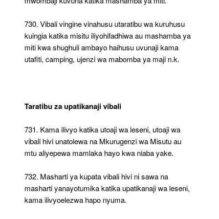
mwombaji kuvuna katika mashamba ya miti.
730. Vibali vingine vinahusu utaratibu wa kuruhusu
kuingia katika misitu iliyohifadhiwa au mashamba ya
miti kwa shughuli ambayo haihusu uvunaji kama
utafiti, camping, ujenzi wa mabomba ya maji n.k.
Taratibu za upatikanaji vibali
731. Kama ilivyo katika utoaji wa leseni, utoaji wa
vibali hivi unatolewa na Mkurugenzi wa Misutu au
mtu aliyepewa mamlaka hayo kwa niaba yake.
732. Masharti ya kupata vibali hivi ni sawa na
masharti yanayotumika katika upatikanaji wa leseni,
kama ilivyoelezwa hapo nyuma.