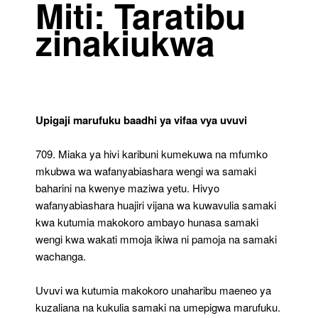
Miti: Taratibu
–
40
zinakiukwa
Upigaji marufuku baadhi ya vifaa vya uvuvi
709. Miaka ya hivi karibuni kumekuwa na mfumko
mkubwa wa wafanyabiashara wengi wa samaki
baharini na kwenye maziwa yetu. Hivyo
wafanyabiashara huajiri vijana wa kuwavulia samaki
kwa kutumia makokoro ambayo hunasa samaki
wengi kwa wakati mmoja ikiwa ni pamoja na samaki
wachanga.
Uvuvi wa kutumia makokoro unaharibu maeneo ya
kuzaliana na kukulia samaki na umepigwa marufuku.