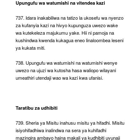
Upungufu wa watumishi na vitendea kazi
737. Idara inakabiliwa na tatizo la ukosefu wa nyenzo
za kufanyia kazi na hivyo kupunguza uwezo wake
wa kutekeleza majukumu yake. Hii ni pamoja na
kushindwa kwenda kukagua eneo linaloombea leseni
ya kukata miti.
738. Upungufu wa watumishi na watumishi wenye
uwezo na ujuzi wa kutosha hasa waliopo wilayani
umeathiri utendaji wao wa kazi kwa ufanisi.
Taratibu za udhibiti
739. Sheria ya Misitu inahusu misitu ya hifadhi. Misitu
isiyohifadhiwa inalindwa na sera ya kuhifadhi
mazingira ambayo haina makali ya kudhibiti uvunaji