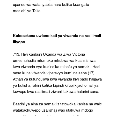
upande wa wafanyabiashara kuliko kuangalia
maslahi ya Taifa.
Kukosekana uwiano kati ya viwanda na rasilimali
iliyopo
713. Hivi karibuni Ukanda wa Ziwa Victoria
umeshuhudia mfumuko mkubwa wa kuanzishwa
kwa viwanda vya kusindika minofu ya samaki. Hadi
sasa kuna viwanda vipatavyo kumi na saba (17).
Athari ya kufunguliwa kwa viwanda hivi bado haijawa
ya kutisha, lakini katika kipindi kifupi kijacho hali ya
kuwepo kwa rasilimali ziwani itakuwa hatarini sana.
Baadhi ya aina za samaki zitatoweka kabisa na wale
watakaokuwepo uzalishaji wao utakuwa mdogo