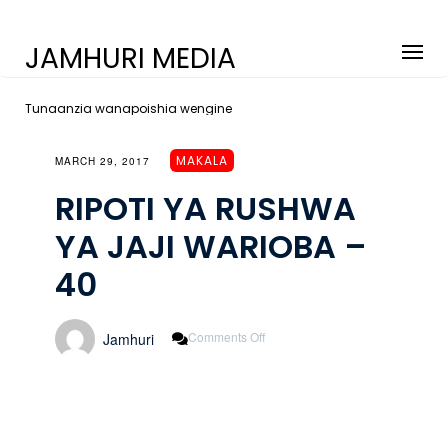
JAMHURI MEDIA
Tunaanzia wanapoishia wengine
MAKALA
MARCH 29, 2017
RIPOTI YA RUSHWA
YA JAJI WARIOBA –
40
On
Comments Off
Jamhuri
RIPOTI
YA
RUSHWA
YA
JAJI
WARIOBA