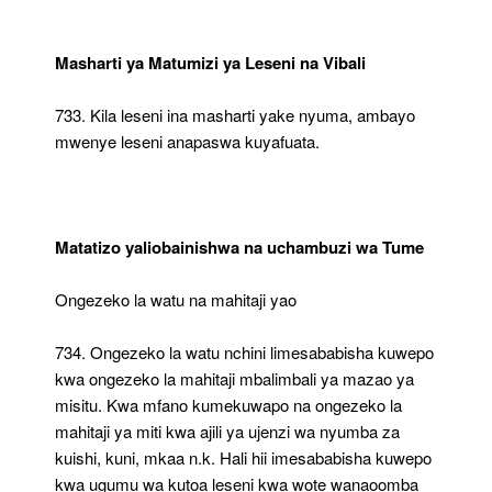
Masharti ya Matumizi ya Leseni na Vibali
733. Kila leseni ina masharti yake nyuma, ambayo
mwenye leseni anapaswa kuyafuata.
Matatizo yaliobainishwa na uchambuzi wa Tume
Ongezeko la watu na mahitaji yao
734. Ongezeko la watu nchini limesababisha kuwepo
kwa ongezeko la mahitaji mbalimbali ya mazao ya
misitu. Kwa mfano kumekuwapo na ongezeko la
mahitaji ya miti kwa ajili ya ujenzi wa nyumba za
kuishi, kuni, mkaa n.k. Hali hii imesababisha kuwepo
kwa ugumu wa kutoa leseni kwa wote wanaoomba