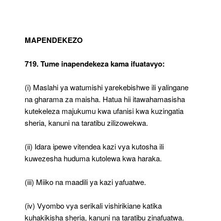
MAPENDEKEZO
719. Tume inapendekeza kama ifuatavyo:
(i) Maslahi ya watumishi yarekebishwe ili yalingane
na gharama za maisha. Hatua hii itawahamasisha
kutekeleza majukumu kwa ufanisi kwa kuzingatia
sheria, kanuni na taratibu zilizowekwa.
(ii) Idara ipewe vitendea kazi vya kutosha ili
kuwezesha huduma kutolewa kwa haraka.
(iii) Miiko na maadili ya kazi yafuatwe.
(iv) Vyombo vya serikali vishirikiane katika
kuhakikisha sheria, kanuni na taratibu zinafuatwa.