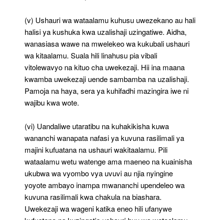
(v) Ushauri wa wataalamu kuhusu uwezekano au hali
halisi ya kushuka kwa uzalishaji uzingatiwe. Aidha,
wanasiasa wawe na mwelekeo wa kukubali ushauri
wa kitaalamu. Suala hili linahusu pia vibali
vitolewavyo na kituo cha uwekezaji. Hii ina maana
kwamba uwekezaji uende sambamba na uzalishaji.
Pamoja na haya, sera ya kuhifadhi mazingira iwe ni
wajibu kwa wote.
(vi) Uandaliwe utaratibu na kuhakikisha kuwa
wananchi wanapata nafasi ya kuvuna rasilimali ya
majini kufuatana na ushauri wakitaalamu. Pili
wataalamu wetu watenge ama maeneo na kuainisha
ukubwa wa vyombo vya uvuvi au njia nyingine
yoyote ambayo inampa mwananchi upendeleo wa
kuvuna rasilimali kwa chakula na biashara.
Uwekezaji wa wageni katika eneo hili ufanywe