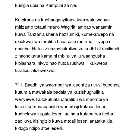
kuingia ubia na Kampuni za nje.
Kutokana na kuchanganyikana kwa watu wenye
mitizamo tofauti mfano Wagiriki ambao wanaamini
kuwa Tanzania sheria hazitumiki, kumekuwepo na
ukiukwaji wa taratibu hasa pale rasilimali iliyopo ni
chache. Hatua zinazochukuliwa za kudhibiti rasilimali
zinaonekana kama ni mbinu ya kuwaangusha
kibiashara, hivyo nao hutoa rushwa ili kukwepa
taratibu zilizowekwa.
711. Baadhi ya waombaji wa leseni za uvuvi hupenda
kutumia mawakala badala ya kuzishughulikia
wenyewe. Kutokufuata utaratibu wa maombi ya
leseni kumesababisha waombaji kukosa leseni,
kuchelewa kupata leseni au hata kutapeliwa fedha
zao kwa kisingizio kuwa mtoaji leseni anataka kitu
kidogo ndipo atoe leseni.