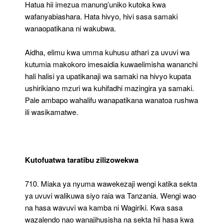
Hatua hii imezua manung’uniko kutoka kwa
wafanyabiashara. Hata hivyo, hivi sasa samaki
wanaopatikana ni wakubwa.
Aidha, elimu kwa umma kuhusu athari za uvuvi wa
kutumia makokoro imesaidia kuwaelimisha wananchi
hali halisi ya upatikanaji wa samaki na hivyo kupata
ushirikiano mzuri wa kuhifadhi mazingira ya samaki.
Pale ambapo wahalifu wanapatikana wanatoa rushwa
ili wasikamatwe.
Kutofuatwa taratibu zilizowekwa
710. Miaka ya nyuma wawekezaji wengi katika sekta
ya uvuvi walikuwa siyo raia wa Tanzania. Wengi wao
na hasa wavuvi wa kamba ni Wagiriki. Kwa sasa
wazalendo nao wanajihusisha na sekta hii hasa kwa