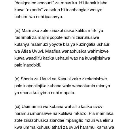
“designated account” za mhusika. Hii itahakikisha
kuwa “exports” za sekta hii inachangia kwenye
uchumi wa nchi ipasavyo.
(ix) Mamlaka zote zinazohusika katika miliki ya
rasilimali za majini popote nchini zisiruhusiwe
kufanya maamuzi yoyote bila ya kuzingatia ushauri
wa Afisa Uvuvi. Maafisa wanaohusika wahimizwe
kuwa waadilifu katika ushauri wao na kuwajibishwa
pale inapobidi.
(x) Sheria za Uvuvi na Kanuni zake zirekebishwe
pale inapohitajika kubana wale wanaotumia mianya
ya sheria kuinyima nchi mapato.
(xi) Usimamizi wa kubana wahalifu katika uvuvi
haramu uimarishwe na kutiliwa mkazo. Pia mamlaka
zote zinazohusika ziandae mpangilio mzuri wa elimu
kwa umma kuhusu athari za uvuvi haramu, kama wa