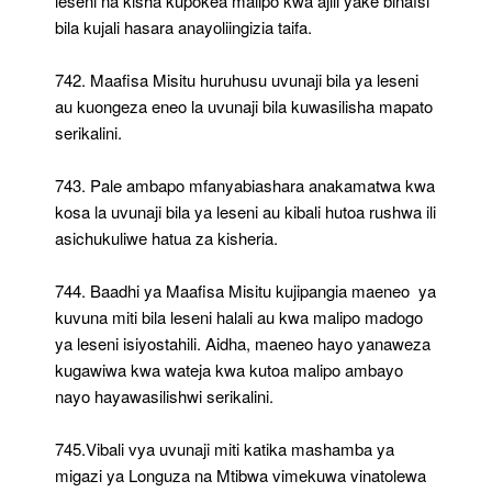
leseni na kisha kupokea malipo kwa ajili yake binafsi
bila kujali hasara anayoliingizia taifa.
742. Maafisa Misitu huruhusu uvunaji bila ya leseni
au kuongeza eneo la uvunaji bila kuwasilisha mapato
serikalini.
743. Pale ambapo mfanyabiashara anakamatwa kwa
kosa la uvunaji bila ya leseni au kibali hutoa rushwa ili
asichukuliwe hatua za kisheria.
744. Baadhi ya Maafisa Misitu kujipangia maeneo ya
kuvuna miti bila leseni halali au kwa malipo madogo
ya leseni isiyostahili. Aidha, maeneo hayo yanaweza
kugawiwa kwa wateja kwa kutoa malipo ambayo
nayo hayawasilishwi serikalini.
745.Vibali vya uvunaji miti katika mashamba ya
migazi ya Longuza na Mtibwa vimekuwa vinatolewa