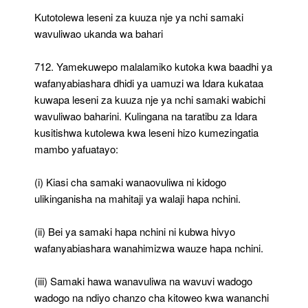
Kutotolewa leseni za kuuza nje ya nchi samaki
wavuliwao ukanda wa bahari
712. Yamekuwepo malalamiko kutoka kwa baadhi ya
wafanyabiashara dhidi ya uamuzi wa Idara kukataa
kuwapa leseni za kuuza nje ya nchi samaki wabichi
wavuliwao baharini. Kulingana na taratibu za Idara
kusitishwa kutolewa kwa leseni hizo kumezingatia
mambo yafuatayo:
(i) Kiasi cha samaki wanaovuliwa ni kidogo
ulikinganisha na mahitaji ya walaji hapa nchini.
(ii) Bei ya samaki hapa nchini ni kubwa hivyo
wafanyabiashara wanahimizwa wauze hapa nchini.
(iii) Samaki hawa wanavuliwa na wavuvi wadogo
wadogo na ndiyo chanzo cha kitoweo kwa wananchi