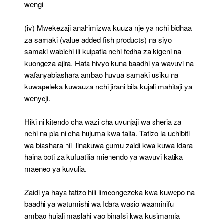
wengi.
(iv) Mwekezaji anahimizwa kuuza nje ya nchi bidhaa
za samaki (value added fish products) na siyo
samaki wabichi ili kuipatia nchi fedha za kigeni na
kuongeza ajira. Hata hivyo kuna baadhi ya wavuvi na
wafanyabiashara ambao huvua samaki usiku na
kuwapeleka kuwauza nchi jirani bila kujali mahitaji ya
wenyeji.
Hiki ni kitendo cha wazi cha uvunjaji wa sheria za
nchi na pia ni cha hujuma kwa taifa. Tatizo la udhibiti
wa biashara hii linakuwa gumu zaidi kwa kuwa Idara
haina boti za kufuatilia mienendo ya wavuvi katika
maeneo ya kuvulia.
Zaidi ya haya tatizo hili limeongezeka kwa kuwepo na
baadhi ya watumishi wa Idara wasio waaminifu
ambao hujali maslahi yao binafsi kwa kusimamia