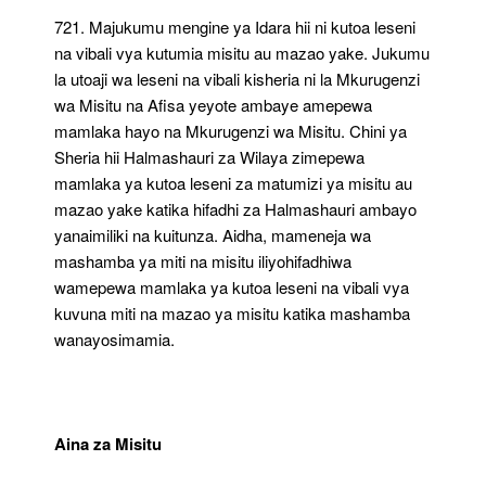
721. Majukumu mengine ya Idara hii ni kutoa leseni
na vibali vya kutumia misitu au mazao yake. Jukumu
la utoaji wa leseni na vibali kisheria ni la Mkurugenzi
wa Misitu na Afisa yeyote ambaye amepewa
mamlaka hayo na Mkurugenzi wa Misitu. Chini ya
Sheria hii Halmashauri za Wilaya zimepewa
mamlaka ya kutoa leseni za matumizi ya misitu au
mazao yake katika hifadhi za Halmashauri ambayo
yanaimiliki na kuitunza. Aidha, mameneja wa
mashamba ya miti na misitu iliyohifadhiwa
wamepewa mamlaka ya kutoa leseni na vibali vya
kuvuna miti na mazao ya misitu katika mashamba
wanayosimamia.
Aina za Misitu