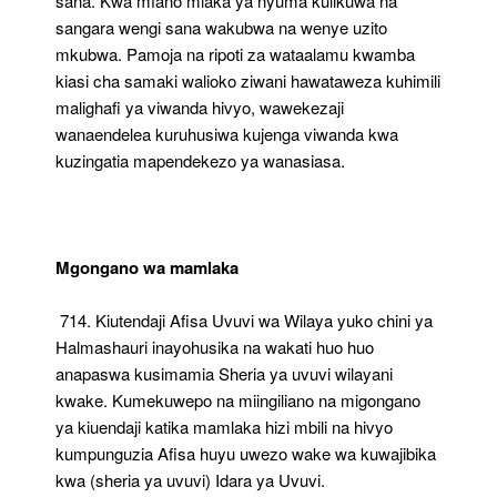
sana. Kwa mfano miaka ya nyuma kulikuwa na
sangara wengi sana wakubwa na wenye uzito
mkubwa. Pamoja na ripoti za wataalamu kwamba
kiasi cha samaki walioko ziwani hawataweza kuhimili
malighafi ya viwanda hivyo, wawekezaji
wanaendelea kuruhusiwa kujenga viwanda kwa
kuzingatia mapendekezo ya wanasiasa.
Mgongano wa mamlaka
714. Kiutendaji Afisa Uvuvi wa Wilaya yuko chini ya
Halmashauri inayohusika na wakati huo huo
anapaswa kusimamia Sheria ya uvuvi wilayani
kwake. Kumekuwepo na miingiliano na migongano
ya kiuendaji katika mamlaka hizi mbili na hivyo
kumpunguzia Afisa huyu uwezo wake wa kuwajibika
kwa (sheria ya uvuvi) Idara ya Uvuvi.