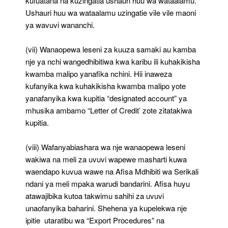
kufuatana na kuzingatia ushauri huu wa wataalamu.
Ushauri huu wa wataalamu uzingatie vile vile maoni
ya wavuvi wananchi.
(vii) Wanaopewa leseni za kuuza samaki au kamba
nje ya nchi wangedhibitiwa kwa karibu ili kuhakikisha
kwamba malipo yanafika nchini. Hii inaweza
kufanyika kwa kuhakikisha kwamba malipo yote
yanafanyika kwa kupitia “designated account” ya
mhusika ambamo “Letter of Credit’ zote zitatakiwa
kupitia.
(viii) Wafanyabiashara wa nje wanaopewa leseni
wakiwa na meli za uvuvi wapewe masharti kuwa
waendapo kuvua wawe na Afisa Mdhibiti wa Serikali
ndani ya meli mpaka warudi bandarini. Afisa huyu
atawajibika kutoa takwimu sahihi za uvuvi
unaofanyika baharini. Shehena ya kupelekwa nje
ipitie utaratibu wa “Export Procedures” na