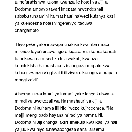
tumefurahishwa kuona kwanza ile hoteli ya Jiji la
Dodoma ambayo tayari imepata mwendeshaji
sababu tunaamini halmashauri haiwezi kufanya kazi
ya kuendesha hoteli vingenevyo itakuwa
changamoto.
Hiyo peke yake inawapa uhakika kwamba mradi
mlionao tayari unawaingizia kipato. Sisi kama kamati
tumekuwa na msisitizo kila wakati, kwanza
kuhakikisha halmashauri zinaongeza mapato kwa
kubuni vyanzo vingi zaidi ili ziweze kuongeza mapato
mengi zaidi”.
Alisema kuwa imani ya kamati yake lengo kubwa la
miradi ya uwekezaji wa Halmashauri ya Jiji la
Dodoma ni kulifanya jiji hilo liweze kujitegemea. ”Na
majiji mengi bado hayana miradi ya namna hii.
Dodoma ni Jiji changa lakini limekuja kwa kasi ya hali
ya juu kwa hiyo tunawapongeza sana” alisema