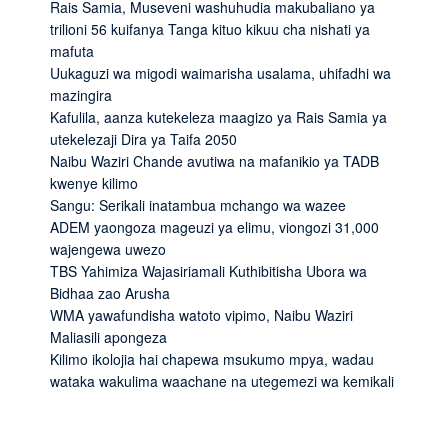
Rais Samia, Museveni washuhudia makubaliano ya
trilioni 56 kuifanya Tanga kituo kikuu cha nishati ya
mafuta
Uukaguzi wa migodi waimarisha usalama, uhifadhi wa
mazingira
Kafulila, aanza kutekeleza maagizo ya Rais Samia ya
utekelezaji Dira ya Taifa 2050
Naibu Waziri Chande avutiwa na mafanikio ya TADB
kwenye kilimo
Sangu: Serikali inatambua mchango wa wazee
ADEM yaongoza mageuzi ya elimu, viongozi 31,000
wajengewa uwezo
TBS Yahimiza Wajasiriamali Kuthibitisha Ubora wa
Bidhaa zao Arusha
WMA yawafundisha watoto vipimo, Naibu Waziri
Maliasili apongeza
Kilimo ikolojia hai chapewa msukumo mpya, wadau
wataka wakulima waachane na utegemezi wa kemikali