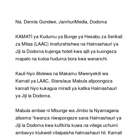
Halmashauri
Ya
Jiji
Na. Dennis Gondwe, JamhuriMedia, Dodoma
Dodoma
KAMATI ya Kudumu ya Bunge ya Hesabu za Serikali
za Mitaa (LAAC) imefurahishwa na Halmashauri ya
Jiji la Dodoma kujenga hoteli kwa ajili ya kuongeza
mapato na kutoa huduma bora kwa wananchi.
Kauli hiyo ilitolewa na Makamu Mwenyekiti wa
Kamati ya LAAC, Stanslaus Mabula alipoongoza
kamati hiyo kukagua miradi ya katika Halmashauri
ya Jiji la Dodoma.
Mabula ambae ni Mbunge wa Jimbo la Nyamagana
alisema “kwanza niwapongeze sana Halmashauri ya
Jiji la Dodoma kwa kufikiria kuwa na vitega uchumi
ambavyo kiukweli vitaipaisha halmashauri hii. Kamati