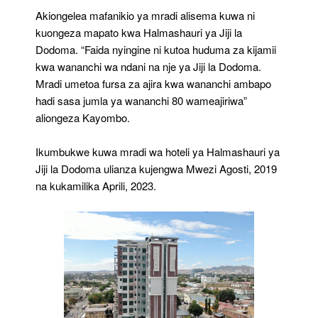
Akiongelea mafanikio ya mradi alisema kuwa ni
kuongeza mapato kwa Halmashauri ya Jiji la
Dodoma. “Faida nyingine ni kutoa huduma za kijamii
kwa wananchi wa ndani na nje ya Jiji la Dodoma.
Mradi umetoa fursa za ajira kwa wananchi ambapo
hadi sasa jumla ya wananchi 80 wameajiriwa”
aliongeza Kayombo.
Ikumbukwe kuwa mradi wa hoteli ya Halmashauri ya
Jiji la Dodoma ulianza kujengwa Mwezi Agosti, 2019
na kukamilika Aprili, 2023.