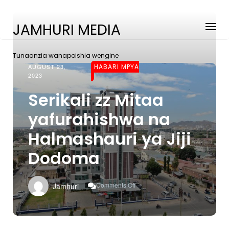
JAMHURI MEDIA
Tunaanzia wanapoishia wengine
AUGUST 23,
HABARI MPYA
2023
Serikali zz Mitaa
yafurahishwa na
Halmashauri ya Jiji
Dodoma
On
Comments Off
Jamhuri
Serikali
Zz
Mitaa
Yafurahishwa
Na