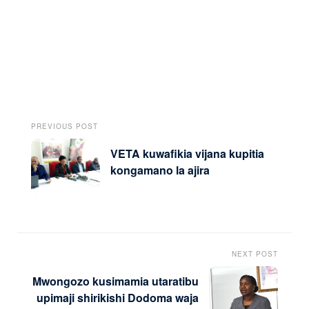
PREVIOUS POST
VETA kuwafikia vijana kupitia
kongamano la ajira
NEXT POST
Mwongozo kusimamia utaratibu
upimaji shirikishi Dodoma waja