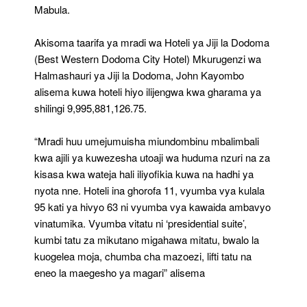
Mabula.
Akisoma taarifa ya mradi wa Hoteli ya Jiji la Dodoma
(Best Western Dodoma City Hotel) Mkurugenzi wa
Halmashauri ya Jiji la Dodoma, John Kayombo
alisema kuwa hoteli hiyo ilijengwa kwa gharama ya
shilingi 9,995,881,126.75.
“Mradi huu umejumuisha miundombinu mbalimbali
kwa ajili ya kuwezesha utoaji wa huduma nzuri na za
kisasa kwa wateja hali iliyofikia kuwa na hadhi ya
nyota nne. Hoteli ina ghorofa 11, vyumba vya kulala
95 kati ya hivyo 63 ni vyumba vya kawaida ambavyo
vinatumika. Vyumba vitatu ni ‘presidential suite’,
kumbi tatu za mikutano migahawa mitatu, bwalo la
kuogelea moja, chumba cha mazoezi, lifti tatu na
eneo la maegesho ya magari” alisema