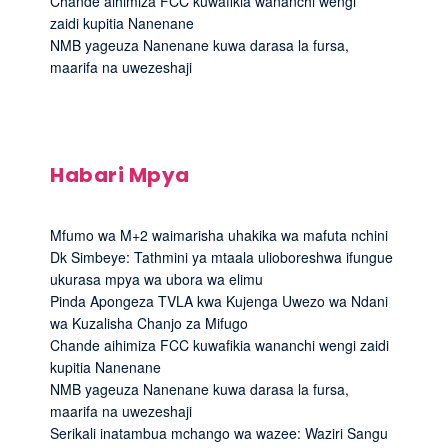
Chande aihimiza FCC kuwafikia wananchi wengi
zaidi kupitia Nanenane
NMB yageuza Nanenane kuwa darasa la fursa,
maarifa na uwezeshaji
Habari Mpya
Mfumo wa M+2 waimarisha uhakika wa mafuta nchini
Dk Simbeye: Tathmini ya mtaala ulioboreshwa ifungue
ukurasa mpya wa ubora wa elimu
Pinda Apongeza TVLA kwa Kujenga Uwezo wa Ndani
wa Kuzalisha Chanjo za Mifugo
Chande aihimiza FCC kuwafikia wananchi wengi zaidi
kupitia Nanenane
NMB yageuza Nanenane kuwa darasa la fursa,
maarifa na uwezeshaji
Serikali inatambua mchango wa wazee: Waziri Sangu