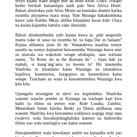
hivyo kijana wake aingie mle au arudi kwao Ulaya. Ifikapo
kesho Serikali haitamlipia zaidi pale New Africa Hotel.
Balozi alimfokea yule Afisa Misitu na kumtaka ahamie katika
nyumba aliyopewa mara moja. Yule Mzungu hakukumbuka
kuwa yule Katibu Mkuu alifika kibandani kwao kule Ulaya
na kuona kajumba familia yake ilimoishi.
Balozi alimkumbusha yule kijana kuwa je, pale anapoishi
mama yake ni sawa na nyumba hii ya hapa Dar es Salaam?
Kijana alihamia jioni ile ile. Wanatakiwa maafisa wenye
uzoefu na wenye kujiamini kuwaonesha Wazungu kuwa enzi
za utawala wa wakoloni weupe ulishapita, sasa wafuate
usemi, “In Rome do as the Romans do” – fuata hali ya
mahali, si kung’ang’ania ya kwenu tu! Hii inaonesha
Waafrika tu binadamu kama Wazungu na tunatakiwa
kujaliwa, kuaminiwa, kuogopwa na kutumikiwa kama
weupe. Tuachane na wazo la kuwatetemekea Wazungu kwa
kila kitu.
Upungufu mwingine ni ulevi wa kupindukia. Waafrika
wasomi waache pombe za Kizungu na wachape kazi kwa
kadri ya elimu na uwezo wao. Kule Lusaka, Zambia,
Mmarekani fulani kutoka Benki ya Dunia alidharau sana
wasomi Waafrika kwa kuwasema walikuwa wapiga maji sana
(walevi) wala hawakujishughulisha kamwe na kuboresha
elimu yao wala mazingira yao kama wasomi.
Hawajiendelezi wala hawafanyi utafiti wa kuisaidia nchi yao