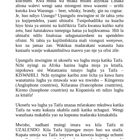
kiuchumi. Kwa muda wa miaka mitatu aliyokaa Lusaka
aliona walevi wengi sana miongoni mwa wasomi – urithi
kutoka kwa Wazungu – beer, whisky, brandy, gin na cognac.
Je, huo ndiyo Uzungu? Upungufu mwingine ni ile tabia yetu
ya kujipendelea, yaani ubinafsi. Tusipobadilika na kuacha
hiyo hisia ya umimi na kulifikiria Taifa kwanza kuliko nafsi
zetu, basi hatutakuwa tumepiga hatua ya kujikwamua. Hili la
ubinafsi ndilo linalozaa udugunaizesheni na upendeleo
ofisini. Ni tabia ya kujilimbikizia mali viongozi wenyewe,
koo na jamaa zao. Wakikaa madarakani wanasita hata
kustaafu wasije wakaumbuliwa maovu yao nje ya ofisi zile.
Upungufu mwingine ni ukosefu wa lugha moja katika Taifa.
Nchi nyingi za Afrika hazina lugha moja ya kitaifa,
isipokuwa sisi Watanzania tunayo lugha ya Taifa –
KISWAHILI. Nchi nyingine karibu zote licha ya kuwa huru
wanatumia lugha ya mtawala wao wa mwisho – Kiingereza
(Anglophone countries), Kifaransa (francophone countries),
Kireno (lusophone countries) na Kispaniola eti ndizo lugha
za kitaifa!
Ukosefu wa lugha ya Taifa unazaa mfarakano mkubwa katika
Taifa na watu kukuza ukabila zaidi katika uchaguzi. Wengi
wanafuata makabila yao na kupeana madaraka kimakabila.
Mwisho, nadhani msingi imara wa kila Taifa ni
UZALENDO. Kila Taifa lijijengee moyo huo wa utaifa.
Kupata umoja wa Taifa lenyewe na kuweza kujenga uchumi