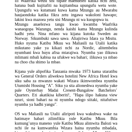
Ili Waafrika weusi sisi tupate maendeleo katika nchi zetu,
hatuna budi kujitafiti na kujitambua upungufu wetu wote.
Upungufu wa kutamani kuwa kama Mzungu au Mwarabu
haujaondoka katika fikra zetu ingawa wakoloni hawapo;
lakini kwa mazoea yetu sisi Mzungu ni wa kuogopwa tu.
Mzungu anaelezwa tangu kwao kwamba Waafrika
wanaogopa Wazungu, nenda kaishi kama Mzungu kulinda
hadhi yetu. Nina mfano wa kijana kutoka Sweden au
Norway. Sikumbuki sawa sawa. Aliajiriwa Idara ya Misitu.
Huko nyuma Katibu Mkuu wa Maliasili na Utalii katika
mikutano yake ya kikazi nchi za Nordic, alitembelea
nyumbani kwa huyu afisa mtarajiwa. Nyumba yao ilikuwa
mlimani mbali kabisa na ufukwe wa bahari; ilikuwa ya mbao
na choo cha shimo la mbao.
Kijana yule alipofika Tanzania mwaka 1973 kama utaratibu
wa General Orders aliwekwa hotelini New Africa Hotel kwa
siku saba za mwanzo wakati Wizara ikimwombea nyumba
Utumishi Housing “A”. Siku ya sita alioneshwa nyumba yake
pale Oysterbay Madai Cresent-Bungalow Batchelors’
Quarters. Eti akatikisa kiberiti!, “Hapa ilipo hakuna view
nzuri, sioni bahari na ni nyumba ndogo siitaki, nitafutiwe
nyumba ya hadhi yangu”.
OS wa Maliasili na Utalii aliripoti kwa wakubwa wake na
hatimaye habari zilimfikia yule Katibu Mkuu. Bila
kumung’unya maneno yule Katibu Mkuu alimwita Balozi wa
nchi ile na kumwambia Wizara haina nyumba mbadala,