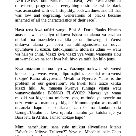
AFRICAINE” kule Paris maneno haya, “White was a symbol
of esteem, progress and everything desirable: while black
was associated with evil, stupidity, backwardness and all that
was low and degrading. Generations of blacks became
ashamed of all the characteristics of their race”.
Haya tena kwa tafsiri yangu Bibi A. Doris Banks Henries
anasema weupe ndiyo ulikuwa ishara au alama ya enzi au
utukufu na maendeleo na kila jema ulimwenguni. Weusi
ulikuwa alama ya uovu au ulilinganishwa na uovu,
upumbavu au uzuzu, kutokujiamini, ulofa na uduni — watu
wa hali ya chini. Vizazi kwa vizazi vya weusi wameona aibu
au wamekuwa na soni kwa hali hiyo ya taifa lao hilo jeusi.
Kwa mtazamo namna hiyo wa Wazungu na kwetu sisi weusi
kuonea haya weusi wetu, ndipo najiuliza tena sisi watu weusi
tukoje? Kama alivyosema Mwalimu Nyerere, “This is the
problem of our generation”. Na kweli tuna tatizo katika
kizazi hiki. Je, mnaona kwenye runinga vijana wetu
wanavyoshabikia BONGO FLAVOR? Mavazi ya wana
muziki wa kigeni na michezo yao, mitindo ya nywele na
uozo wote wa mambo ya kigeni? Mmomonyoko wa maadili
unaanzia hapo pa kuukataa Uafrika na kuukumbatia
Uzungu/Uarabu au kwa ujumla mambo ya kutoka nje ya
Bara letu la Afrika. Tunaondokaje hapo?
Mimi namshukuru sana yule mjukuu aliyeniletea kitabu
“Waafrika Ndivyo Tulivyo?” Yeye ni Mhadhiri pale Chuo