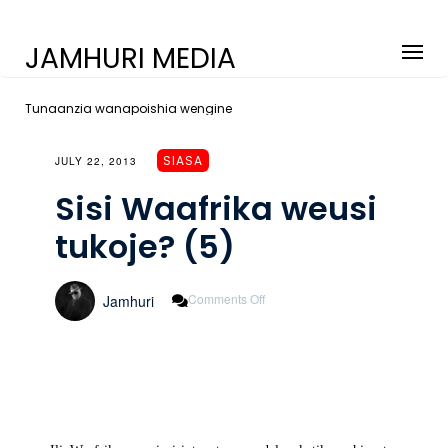
JAMHURI MEDIA
Tunaanzia wanapoishia wengine
SIASA
JULY 22, 2013
Sisi Waafrika weusi
tukoje? (5)
On
Comments Off
Jamhuri
Sisi
Waafrika
Weusi
Tukoje?
(5)