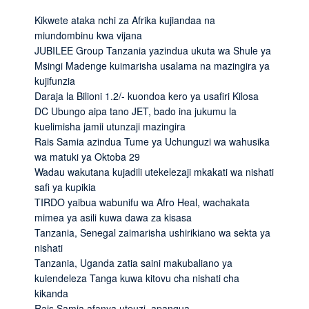
Kikwete ataka nchi za Afrika kujiandaa na
miundombinu kwa vijana
JUBILEE Group Tanzania yazindua ukuta wa Shule ya
Msingi Madenge kuimarisha usalama na mazingira ya
kujifunzia
Daraja la Bilioni 1.2/- kuondoa kero ya usafiri Kilosa
DC Ubungo aipa tano JET, bado ina jukumu la
kuelimisha jamii utunzaji mazingira
Rais Samia azindua Tume ya Uchunguzi wa wahusika
wa matuki ya Oktoba 29
Wadau wakutana kujadili utekelezaji mkakati wa nishati
safi ya kupikia
TIRDO yaibua wabunifu wa Afro Heal, wachakata
mimea ya asili kuwa dawa za kisasa
Tanzania, Senegal zaimarisha ushirikiano wa sekta ya
nishati
Tanzania, Uganda zatia saini makubaliano ya
kuiendeleza Tanga kuwa kitovu cha nishati cha
kikanda
Rais Samia afanya uteuzi, apangua