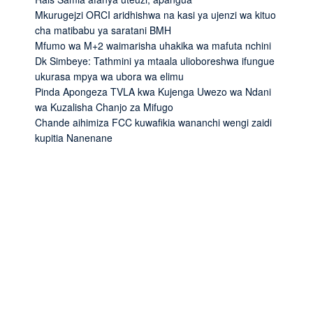
Mkurugejzi ORCI aridhishwa na kasi ya ujenzi wa kituo
cha matibabu ya saratani BMH
Mfumo wa M+2 waimarisha uhakika wa mafuta nchini
Dk Simbeye: Tathmini ya mtaala ulioboreshwa ifungue
ukurasa mpya wa ubora wa elimu
Pinda Apongeza TVLA kwa Kujenga Uwezo wa Ndani
wa Kuzalisha Chanjo za Mifugo
Chande aihimiza FCC kuwafikia wananchi wengi zaidi
kupitia Nanenane