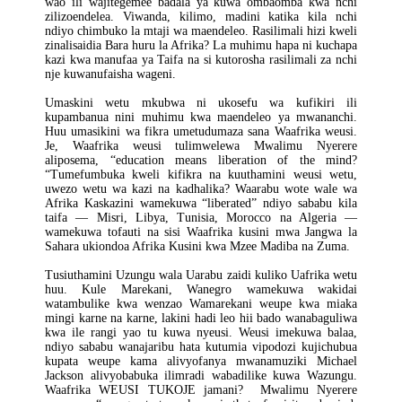
wao ili wajitegemee badala ya kuwa ombaomba kwa nchi
zilizoendelea. Viwanda, kilimo, madini katika kila nchi
ndiyo chimbuko la mtaji wa maendeleo. Rasilimali hizi kweli
zinalisaidia Bara huru la Afrika? La muhimu hapa ni kuchapa
kazi kwa manufaa ya Taifa na si kutorosha rasilimali za nchi
nje kuwanufaisha wageni.
Umaskini wetu mkubwa ni ukosefu wa kufikiri ili
kupambanua nini muhimu kwa maendeleo ya mwananchi.
Huu umasikini wa fikra umetudumaza sana Waafrika weusi.
Je, Waafrika weusi tulimwelewa Mwalimu Nyerere
aliposema, “education means liberation of the mind?
“Tumefumbuka kweli kifikra na kuuthamini weusi wetu,
uwezo wetu wa kazi na kadhalika? Waarabu wote wale wa
Afrika Kaskazini wamekuwa “liberated” ndiyo sababu kila
taifa — Misri, Libya, Tunisia, Morocco na Algeria —
wamekuwa tofauti na sisi Waafrika kusini mwa Jangwa la
Sahara ukiondoa Afrika Kusini kwa Mzee Madiba na Zuma.
Tusiuthamini Uzungu wala Uarabu zaidi kuliko Uafrika wetu
huu. Kule Marekani, Wanegro wamekuwa wakidai
watambulike kwa wenzao Wamarekani weupe kwa miaka
mingi karne na karne, lakini hadi leo hii bado wanabaguliwa
kwa ile rangi yao tu kuwa nyeusi. Weusi imekuwa balaa,
ndiyo sababu wanajaribu hata kutumia vipodozi kujichubua
kupata weupe kama alivyofanya mwanamuziki Michael
Jackson alivyobabuka ilimradi wabadilike kuwa Wazungu.
Waafrika WEUSI TUKOJE jamani? Mwalimu Nyerere