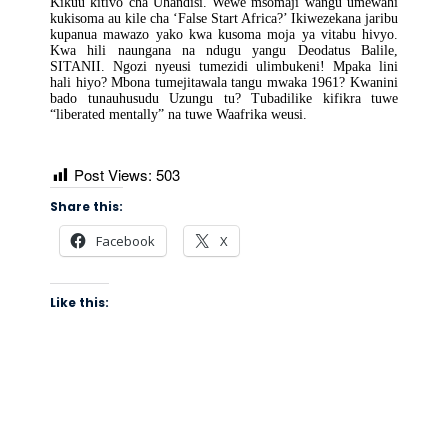
Kikuu kitivo cha Uhandisi. Wewe msomaji wangu umewahi
kukisoma au kile cha ‘False Start Africa?’ Ikiwezekana jaribu
kupanua mawazo yako kwa kusoma moja ya vitabu hivyo.
Kwa hili naungana na ndugu yangu Deodatus Balile,
SITANII. Ngozi nyeusi tumezidi ulimbukeni! Mpaka lini
hali hiyo? Mbona tumejitawala tangu mwaka 1961? Kwanini
bado tunauhusudu Uzungu tu? Tubadilike kifikra tuwe
“liberated mentally” na tuwe Waafrika weusi.
Post Views:
503
Share this:
Facebook
X
Like this: