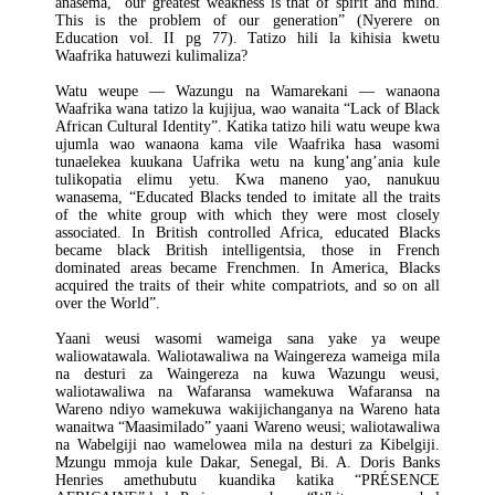
anasema, “our greatest weakness is that of spirit and mind.
This is the problem of our generation” (Nyerere on
Education vol. II pg 77). Tatizo hili la kihisia kwetu
Waafrika hatuwezi kulimaliza?
Watu weupe — Wazungu na Wamarekani — wanaona
Waafrika wana tatizo la kujijua, wao wanaita “Lack of Black
African Cultural Identity”. Katika tatizo hili watu weupe kwa
ujumla wao wanaona kama vile Waafrika hasa wasomi
tunaelekea kuukana Uafrika wetu na kung’ang’ania kule
tulikopatia elimu yetu. Kwa maneno yao, nanukuu
wanasema, “Educated Blacks tended to imitate all the traits
of the white group with which they were most closely
associated. In British controlled Africa, educated Blacks
became black British intelligentsia, those in French
dominated areas became Frenchmen. In America, Blacks
acquired the traits of their white compatriots, and so on all
over the World”.
Yaani weusi wasomi wameiga sana yake ya weupe
waliowatawala. Waliotawaliwa na Waingereza wameiga mila
na desturi za Waingereza na kuwa Wazungu weusi,
waliotawaliwa na Wafaransa wamekuwa Wafaransa na
Wareno ndiyo wamekuwa wakijichanganya na Wareno hata
wanaitwa “Maasimilado” yaani Wareno weusi; waliotawaliwa
na Wabelgiji nao wamelowea mila na desturi za Kibelgiji.
Mzungu mmoja kule Dakar, Senegal, Bi. A. Doris Banks
Henries amethubutu kuandika katika “PRÉSENCE