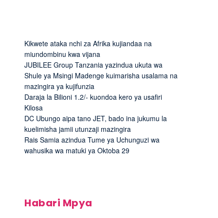
Kikwete ataka nchi za Afrika kujiandaa na
miundombinu kwa vijana
JUBILEE Group Tanzania yazindua ukuta wa
Shule ya Msingi Madenge kuimarisha usalama na
mazingira ya kujifunzia
Daraja la Bilioni 1.2/- kuondoa kero ya usafiri
Kilosa
DC Ubungo aipa tano JET, bado ina jukumu la
kuelimisha jamii utunzaji mazingira
Rais Samia azindua Tume ya Uchunguzi wa
wahusika wa matuki ya Oktoba 29
Habari Mpya