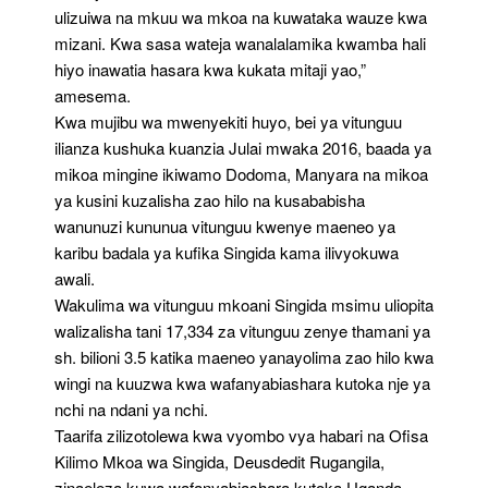
ulizuiwa na mkuu wa mkoa na kuwataka wauze kwa
mizani. Kwa sasa wateja wanalalamika kwamba hali
hiyo inawatia hasara kwa kukata mitaji yao,”
amesema.
Kwa mujibu wa mwenyekiti huyo, bei ya vitunguu
ilianza kushuka kuanzia Julai mwaka 2016, baada ya
mikoa mingine ikiwamo Dodoma, Manyara na mikoa
ya kusini kuzalisha zao hilo na kusababisha
wanunuzi kununua vitunguu kwenye maeneo ya
karibu badala ya kufika Singida kama ilivyokuwa
awali.
Wakulima wa vitunguu mkoani Singida msimu uliopita
walizalisha tani 17,334 za vitunguu zenye thamani ya
sh. bilioni 3.5 katika maeneo yanayolima zao hilo kwa
wingi na kuuzwa kwa wafanyabiashara kutoka nje ya
nchi na ndani ya nchi.
Taarifa zilizotolewa kwa vyombo vya habari na Ofisa
Kilimo Mkoa wa Singida, Deusdedit Rugangila,
zinaeleza kuwa wafanyabiashara kutoka Uganda,