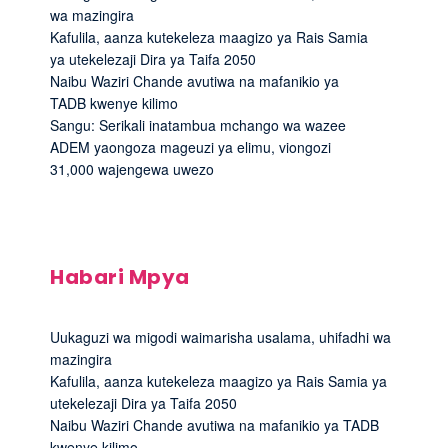
wa mazingira
Kafulila, aanza kutekeleza maagizo ya Rais Samia
ya utekelezaji Dira ya Taifa 2050
Naibu Waziri Chande avutiwa na mafanikio ya
TADB kwenye kilimo
Sangu: Serikali inatambua mchango wa wazee
ADEM yaongoza mageuzi ya elimu, viongozi
31,000 wajengewa uwezo
Habari Mpya
Uukaguzi wa migodi waimarisha usalama, uhifadhi wa
mazingira
Kafulila, aanza kutekeleza maagizo ya Rais Samia ya
utekelezaji Dira ya Taifa 2050
Naibu Waziri Chande avutiwa na mafanikio ya TADB
kwenye kilimo