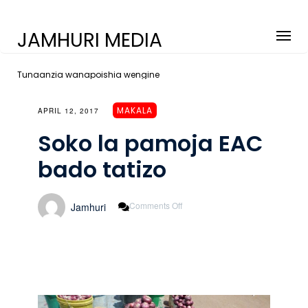
JAMHURI MEDIA
Tunaanzia wanapoishia wengine
MAKALA
APRIL 12, 2017
Soko la pamoja EAC
bado tatizo
On
Comments Off
Jamhuri
Soko
La
Pamoja
EAC
Bado
Tatizo