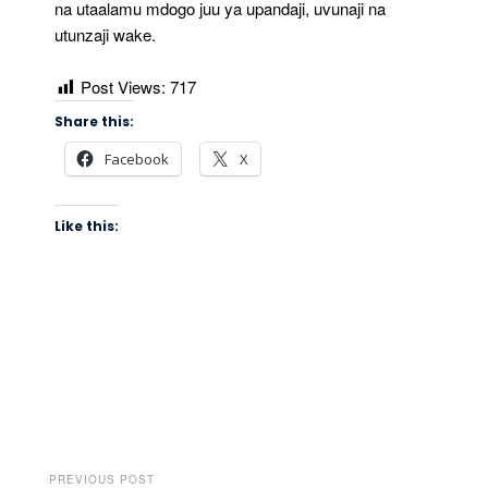
na utaalamu mdogo juu ya upandaji, uvunaji na
utunzaji wake.
Post Views:
717
Share this:
Facebook
X
Like this:
PREVIOUS POST