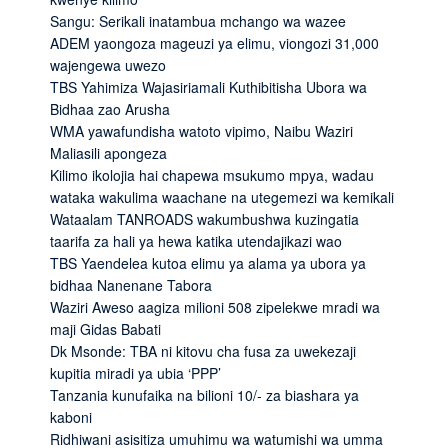
Sangu: Serikali inatambua mchango wa wazee
ADEM yaongoza mageuzi ya elimu, viongozi 31,000
wajengewa uwezo
TBS Yahimiza Wajasiriamali Kuthibitisha Ubora wa
Bidhaa zao Arusha
WMA yawafundisha watoto vipimo, Naibu Waziri
Maliasili apongeza
Kilimo ikolojia hai chapewa msukumo mpya, wadau
wataka wakulima waachane na utegemezi wa kemikali
Wataalam TANROADS wakumbushwa kuzingatia
taarifa za hali ya hewa katika utendajikazi wao
TBS Yaendelea kutoa elimu ya alama ya ubora ya
bidhaa Nanenane Tabora
Waziri Aweso aagiza milioni 508 zipelekwe mradi wa
maji Gidas Babati
Dk Msonde: TBA ni kitovu cha fusa za uwekezaji
kupitia miradi ya ubia ‘PPP’
Tanzania kunufaika na bilioni 10/- za biashara ya
kaboni
Ridhiwani asisitiza umuhimu wa watumishi wa umma