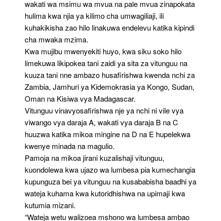
wakati wa msimu wa mvua na pale mvua zinapokata
hulima kwa njia ya kilimo cha umwagiliaji, ili
kuhakikisha zao hilo linakuwa endelevu katika kipindi
cha mwaka mzima.
Kwa mujibu mwenyekiti huyo, kwa siku soko hilo
limekuwa likipokea tani zaidi ya sita za vitunguu na
kuuza tani nne ambazo husafirishwa kwenda nchi za
Zambia, Jamhuri ya Kidemokrasia ya Kongo, Sudan,
Oman na Kisiwa vya Madagascar.
Vitunguu vinavyosafirishwa nje ya nchi ni vile vya
viwango vya daraja A, wakati vya daraja B na C
huuzwa katika mikoa mingine na D na E hupelekwa
kwenye minada na magulio.
Pamoja na mikoa jirani kuzalishaji vitunguu,
kuondolewa kwa ujazo wa lumbesa pia kumechangia
kupunguza bei ya vitunguu na kusababisha baadhi ya
wateja kuhama kwa kutoridhishwa na upimaji kwa
kutumia mizani.
“Wateja wetu walizoea mshono wa lumbesa ambao