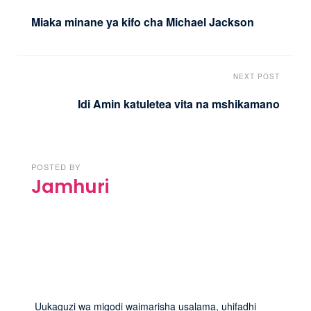
Miaka minane ya kifo cha Michael Jackson
NEXT POST
Idi Amin katuletea vita na mshikamano
POSTED BY
Jamhuri
Uukaguzi wa migodi waimarisha usalama, uhifadhi