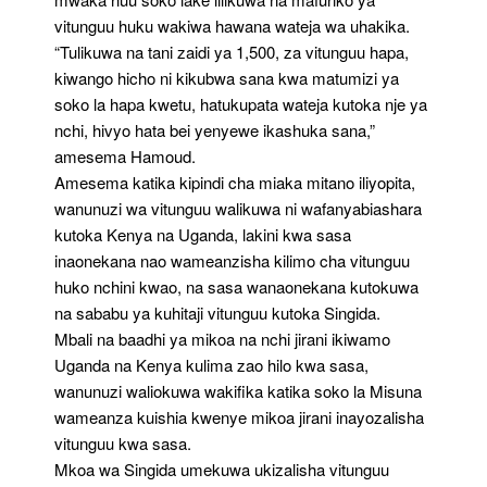
vitunguu huku wakiwa hawana wateja wa uhakika.
“Tulikuwa na tani zaidi ya 1,500, za vitunguu hapa,
kiwango hicho ni kikubwa sana kwa matumizi ya
soko la hapa kwetu, hatukupata wateja kutoka nje ya
nchi, hivyo hata bei yenyewe ikashuka sana,”
amesema Hamoud.
Amesema katika kipindi cha miaka mitano iliyopita,
wanunuzi wa vitunguu walikuwa ni wafanyabiashara
kutoka Kenya na Uganda, lakini kwa sasa
inaonekana nao wameanzisha kilimo cha vitunguu
huko nchini kwao, na sasa wanaonekana kutokuwa
na sababu ya kuhitaji vitunguu kutoka Singida.
Mbali na baadhi ya mikoa na nchi jirani ikiwamo
Uganda na Kenya kulima zao hilo kwa sasa,
wanunuzi waliokuwa wakifika katika soko la Misuna
wameanza kuishia kwenye mikoa jirani inayozalisha
vitunguu kwa sasa.
Mkoa wa Singida umekuwa ukizalisha vitunguu