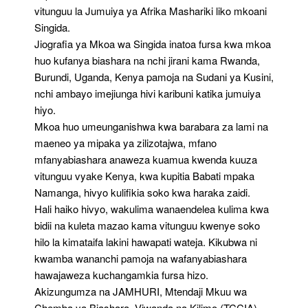
vitunguu la Jumuiya ya Afrika Mashariki liko mkoani
Singida.
Jiografia ya Mkoa wa Singida inatoa fursa kwa mkoa
huo kufanya biashara na nchi jirani kama Rwanda,
Burundi, Uganda, Kenya pamoja na Sudani ya Kusini,
nchi ambayo imejiunga hivi karibuni katika jumuiya
hiyo.
Mkoa huo umeunganishwa kwa barabara za lami na
maeneo ya mipaka ya zilizotajwa, mfano
mfanyabiashara anaweza kuamua kwenda kuuza
vitunguu vyake Kenya, kwa kupitia Babati mpaka
Namanga, hivyo kulifikia soko kwa haraka zaidi.
Hali haiko hivyo, wakulima wanaendelea kulima kwa
bidii na kuleta mazao kama vitunguu kwenye soko
hilo la kimataifa lakini hawapati wateja. Kikubwa ni
kwamba wananchi pamoja na wafanyabiashara
hawajaweza kuchangamkia fursa hizo.
Akizungumza na JAMHURI, Mtendaji Mkuu wa
Chemba ya Biashara, Viwanda na Kilimo (TCCIA),