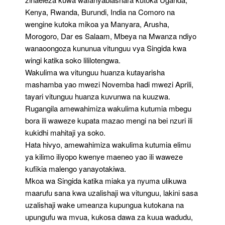
Kenya, Rwanda, Burundi, India na Comoro na
wengine kutoka mikoa ya Manyara, Arusha,
Morogoro, Dar es Salaam, Mbeya na Mwanza ndiyo
wanaoongoza kununua vitunguu vya Singida kwa
wingi katika soko lililotengwa.
Wakulima wa vitunguu huanza kutayarisha
mashamba yao mwezi Novemba hadi mwezi Aprili,
tayari vitunguu huanza kuvunwa na kuuzwa.
Rugangila amewahimiza wakulima kutumia mbegu
bora ili waweze kupata mazao mengi na bei nzuri ili
kukidhi mahitaji ya soko.
Hata hivyo, amewahimiza wakulima kutumia elimu
ya kilimo iliyopo kwenye maeneo yao ili waweze
kufikia malengo yanayotakiwa.
Mkoa wa Singida katika miaka ya nyuma ulikuwa
maarufu sana kwa uzalishaji wa vitunguu, lakini sasa
uzalishaji wake umeanza kupungua kutokana na
upungufu wa mvua, kukosa dawa za kuua wadudu,