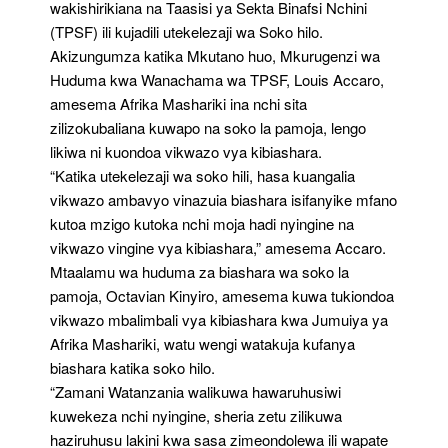
wakishirikiana na Taasisi ya Sekta Binafsi Nchini
(TPSF) ili kujadili utekelezaji wa Soko hilo.
Akizungumza katika Mkutano huo, Mkurugenzi wa
Huduma kwa Wanachama wa TPSF, Louis Accaro,
amesema Afrika Mashariki ina nchi sita
zilizokubaliana kuwapo na soko la pamoja, lengo
likiwa ni kuondoa vikwazo vya kibiashara.
“Katika utekelezaji wa soko hili, hasa kuangalia
vikwazo ambavyo vinazuia biashara isifanyike mfano
kutoa mzigo kutoka nchi moja hadi nyingine na
vikwazo vingine vya kibiashara,” amesema Accaro.
Mtaalamu wa huduma za biashara wa soko la
pamoja, Octavian Kinyiro, amesema kuwa tukiondoa
vikwazo mbalimbali vya kibiashara kwa Jumuiya ya
Afrika Mashariki, watu wengi watakuja kufanya
biashara katika soko hilo.
“Zamani Watanzania walikuwa hawaruhusiwi
kuwekeza nchi nyingine, sheria zetu zilikuwa
haziruhusu lakini kwa sasa zimeondolewa ili wapate