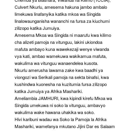
Culvert Nkurlu, amesema hakuna jambo ambalo
limekuwa linafanyika katika mkoa wa Singida
linalowaunganisha wananchi na fursa za kiuchumi
zilizopo katika Jumuiya.
Amesema Mkoa wa Singida ni maarufu kwa kilimo
cha alizeti pamoja na vitunguu, lakini ukiondoa
mafuta ambayo kuna wawekezaji wenye viwanda
vya kati, ambao wamekuwa wakikamua mafuta,
wakulima wa vitunguu wanaendelea kusota.
Nkurlu amerusha lawama zake kwa baadhi ya
viongozi wa Serikali pamoja na sekta binafsi, kwa
kushindwa kuonesha na kuzitumia fursa zilizopo
katika Jumuiya ya Afrika Mashariki.
Ameliambia JAMHURI, kwa kipindi kirefu Mkoa wa
Singida umekuwa ni soko la vitunguu, ambavyo
wakulima wake hawana uhakika wa soko.
Hivi karibuni wadau wa Soko la Pamoja la Afrika
Mashariki, wamefanya mkutano Jijini Dar es Salaam