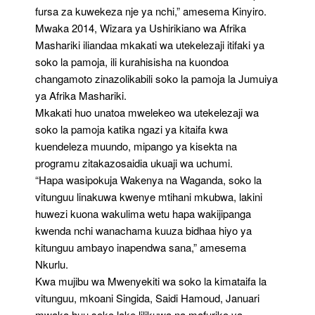
fursa za kuwekeza nje ya nchi,” amesema Kinyiro.
Mwaka 2014, Wizara ya Ushirikiano wa Afrika
Mashariki iliandaa mkakati wa utekelezaji itifaki ya
soko la pamoja, ili kurahisisha na kuondoa
changamoto zinazolikabili soko la pamoja la Jumuiya
ya Afrika Mashariki.
Mkakati huo unatoa mwelekeo wa utekelezaji wa
soko la pamoja katika ngazi ya kitaifa kwa
kuendeleza muundo, mipango ya kisekta na
programu zitakazosaidia ukuaji wa uchumi.
“Hapa wasipokuja Wakenya na Waganda, soko la
vitunguu linakuwa kwenye mtihani mkubwa, lakini
huwezi kuona wakulima wetu hapa wakijipanga
kwenda nchi wanachama kuuza bidhaa hiyo ya
kitunguu ambayo inapendwa sana,” amesema
Nkurlu.
Kwa mujibu wa Mwenyekiti wa soko la kimataifa la
vitunguu, mkoani Singida, Saidi Hamoud, Januari
mwaka huu soko lake lilikuwa na mafuriko ya