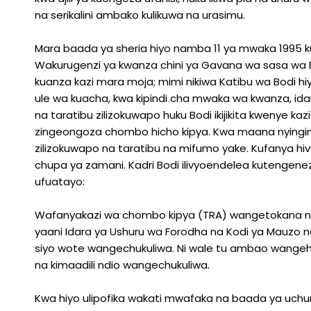
na serikalini ambako kulikuwa na urasimu.
Mara baada ya sheria hiyo namba 11 ya mwaka 1995 kur
Wakurugenzi ya kwanza chini ya Gavana wa sasa wa Be
kuanza kazi mara moja; mimi nikiwa Katibu wa Bodi 
ule wa kuacha, kwa kipindi cha mwaka wa kwanza, idar
na taratibu zilizokuwapo huku Bodi ikijikita kwenye
zingeongoza chombo hicho kipya. Kwa maana nyingine,
zilizokuwapo na taratibu na mifumo yake. Kufanya hi
chupa ya zamani. Kadri Bodi ilivyoendelea kutengen
ufuatayo:
Wafanyakazi wa chombo kipya (TRA) wangetokana na w
yaani Idara ya Ushuru wa Forodha na Kodi ya Mauzo na
siyo wote wangechukuliwa. Ni wale tu ambao wangeh
na kimaadili ndio wangechukuliwa.
Kwa hiyo ulipofika wakati mwafaka na baada ya uchun