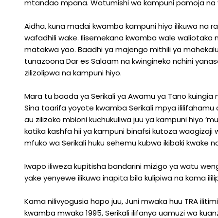
mtandao mpana. Watumishi wa kampuni pamoja na vi
Aidha, kuna madai kwamba kampuni hiyo ilikuwa na
wafadhili wake. Ilisemekana kwamba wale waliotaka m
matakwa yao. Baadhi ya majengo mithili ya mahekal
tunazoona Dar es Salaam na kwingineko nchini yana
zilizolipwa na kampuni hiyo.
Mara tu baada ya Serikali ya Awamu ya Tano kuingia m
Sina taarifa yoyote kwamba Serikali mpya ililifahamu a
au zilizoko mbioni kuchukuliwa juu ya kampuni hiyo ‘mu
katika kashfa hii ya kampuni binafsi kutoza waagizaji 
mfuko wa Serikali huku sehemu kubwa ikibaki kwake 
Iwapo iliweza kupitisha bandarini mizigo ya watu weng
yake yenyewe ilikuwa inapita bila kulipiwa na kama ilil
Kama nilivyogusia hapo juu, Juni mwaka huu TRA ilitim
kwamba mwaka 1995, Serikali ilifanya uamuzi wa kua