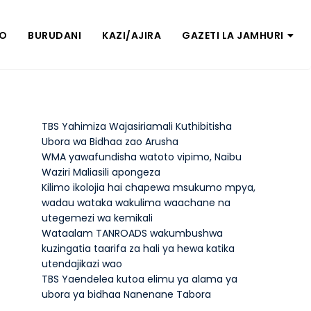
ZO
BURUDANI
KAZI/AJIRA
GAZETI LA JAMHURI
TBS Yahimiza Wajasiriamali Kuthibitisha
Ubora wa Bidhaa zao Arusha
WMA yawafundisha watoto vipimo, Naibu
Waziri Maliasili apongeza
Kilimo ikolojia hai chapewa msukumo mpya,
wadau wataka wakulima waachane na
utegemezi wa kemikali
Wataalam TANROADS wakumbushwa
kuzingatia taarifa za hali ya hewa katika
utendajikazi wao
TBS Yaendelea kutoa elimu ya alama ya
ubora ya bidhaa Nanenane Tabora