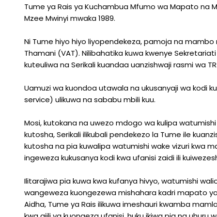
Tume ya Rais ya Kuchambua Mfumo wa Mapato na Matu
Mzee Mwinyi mwaka 1989.
Ni Tume hiyo hiyo liyopendekeza, pamoja na mambo 
Thamani (VAT). Nilibahatika kuwa kwenye Sekretariat
kuteuliwa na Serikali kuandaa uanzishwaji rasmi wa T
Uamuzi wa kuondoa utawala na ukusanyaji wa kodi k
service) ulikuwa na sababu mbili kuu.
Mosi, kutokana na uwezo mdogo wa kulipa watumishi 
kutosha, Serikali ilikubali pendekezo la Tume ile ku
kutosha na pia kuwalipa watumishi wake vizuri kwa 
ingeweza kukusanya kodi kwa ufanisi zaidi ili kuiwezesha
Ilitarajiwa pia kuwa kwa kufanya hivyo, watumishi w
wangeweza kuongezewa mishahara kadri mapato yalivy
Aidha, Tume ya Rais ilikuwa imeshauri kwamba mamlak
kwa ajili ya kuongeza ufanisi, huku ikiwa pia na uhuru