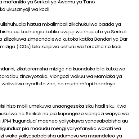
a mafanikio ya Serikali ya Awamu ya Tano
a ukusanyaji wa kodi.
lishuhudia hatua mbalimbali zikichukuliwa baada ya
isha au kuchangia katika uvujaji wa mapato ya Serikali.
 zilizokuwa zimeondolewa kutoka katika Bandari ya Dar
igo (ICDs) bila kulipiwa ushuru wa forodha na kodi
bandarini, zikateremsha mizigo na kuondoka bila kutozwa
 taratibu zinavyotaka. Viongozi wakuu wa Mamlaka ya
 walivuliwa nyadhifa zao; na muda mfupi baadaye
sisi hizo mbili umekuwa unaongezeka siku hadi siku. Kwa
chukuliwa na Serikali na pia kupongeza viongozi wapya wa
i ya JPM ‘kugundua’ maeneo yaliyokuwa yanasababisha au
 ‘iligundua’ pia madudu mengi yaliyofanyika wakati wa
ulizi wake yaliyosababisha udumavu wa maendeleo ya