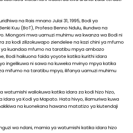
idhiwa na Rais mnano Julai 31, 1995, Bodi ya
nki Kuu (BoT), Profesa Benno Ndulu, iliundwa na
hiyo. Miongoni mwa uamuzi muhimu wa kwanza wa Bodi ni
a za kodi zilizokuwapo ziendelee na kazi chini ya mfumo
 kazi ya kuandaa mfumo na taratibu mpya ambazo
 Bodi haikuona faida yoyote katika kurithi idara
vyo ingelikuwa ni sawa na kuweka mvinyo mpya katika
eza mifumo na taratibu mpya, ilifanya uamuzi muhimu
atumishi waliokuwa katika idara za kodi hizo hizo,
 Idara ya Kodi ya Mapato. Hata hivyo, iliamuriwa kuwa
akikiwa na kuonekana hawana matatizo ya kiutendaji
guzi wa ndani, mamia ya watumishi katika idara hizo