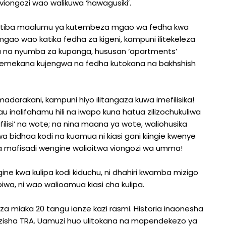
ongozi wao walikuwa ‘hawagusiki’.
 ratiba maalumu ya kutembeza mgao wa fedha kwa
gao wao katika fedha za kigeni, kampuni ilitekeleza
u na nyumba za kupanga, hususan ‘apartments’
semekana kujengwa na fedha kutokana na bakhshish
adarakani, kampuni hiyo ilitangaza kuwa imefilisika!
u inalifahamu hili na iwapo kuna hatua zilizochukuliwa
filisi’ na wote; na nina maana ya wote, waliohusika
wa bidhaa kodi na kuamua ni kiasi gani kiingie kwenye
na mafisadi wengine walioitwa viongozi wa umma!
ine kwa kulipa kodi kiduchu, ni dhahiri kwamba mizigo
ipiwa, ni wao walioamua kiasi cha kulipa.
iza miaka 20 tangu ianze kazi rasmi. Historia inaonesha
nzisha TRA. Uamuzi huo ulitokana na mapendekezo ya