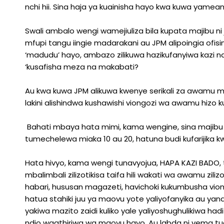
nchi hii. Sina haja ya kuainisha hayo kwa kuwa yamea
Swali ambalo wengi wamejiuliza bila kupata majibu ni 
mfupi tangu iingie madarakani au JPM alipoingia ofisi
‘madudu’ hayo, ambazo zilikuwa hazikufanyiwa kazi n
‘kusafisha meza na makabati?
Au kwa kuwa JPM alikuwa kwenye serikali za awamu mb
lakini alishindwa kushawishi viongozi wa awamu hizo 
Bahati mbaya hata mimi, kama wengine, sina majib
tumechelewa miaka 10 au 20, hatuna budi kufarijika
Hata hivyo, kama wengi tunavyojua, HAPA KAZI BADO,
mbalimbali zilizotikisa taifa hili wakati wa awamu zil
habari, hususan magazeti, havichoki kukumbusha vio
hatua stahiki juu ya maovu yote yaliyofanyika au ya
yakiwa mazito zaidi kuliko yale yaliyoshughulikiwa hadi
ndio waathiriwa wa maovu hayo. Au labda ni vema 