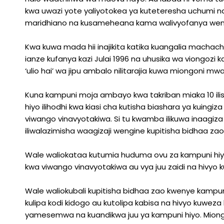
kwa uwazi yote yaliyotokea ya kuteteresha uchumi na
maridhiano na kusameheana kama walivyofanya wenze
Kwa kuwa mada hii inajikita katika kuangalia machach
ianze kufanya kazi Julai 1996 na uhusika wa viongozi 
‘ulio hai’ wa jipu ambalo nilitarajia kuwa miongoni m
Kuna kampuni moja ambayo kwa takriban miaka 10 ilish
hiyo ilihodhi kwa kiasi cha kutisha biashara ya kuingiz
viwango vinavyotakiwa. Si tu kwamba ilikuwa inaagiza 
iliwalazimisha waagizaji wengine kupitisha bidhaa z
Wale waliokataa kutumia huduma ovu za kampuni hiyo
kwa viwango vinavyotakiwa au vya juu zaidi na hivyo 
Wale waliokubali kupitisha bidhaa zao kwenye kampun
kulipa kodi kidogo au kutolipa kabisa na hivyo kuweza
yamesemwa na kuandikwa juu ya kampuni hiyo. Miong