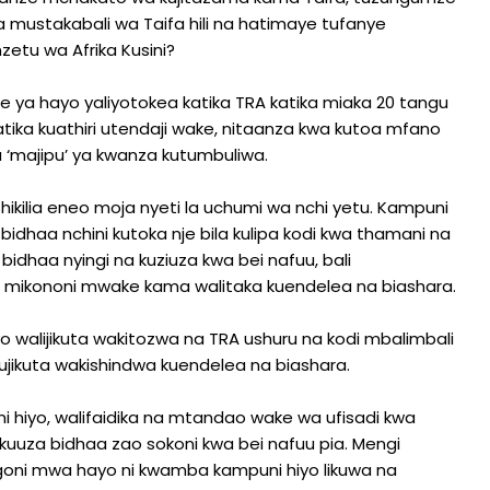
 mustakabali wa Taifa hili na hatimaye tufanye
tu wa Afrika Kusini?
e ya hayo yaliyotokea katika TRA katika miaka 20 tangu
katika kuathiri utendaji wake, nitaanza kwa kutoa mfano
wa ‘majipu’ ya kwanza kutumbuliwa.
ikilia eneo moja nyeti la uchumi wa nchi yetu. Kampuni
a bidhaa nchini kutoka nje bila kulipa kodi kwa thamani na
bidhaa nyingi na kuziuza kwa bei nafuu, bali
ao mikononi mwake kama walitaka kuendelea na biashara.
 walijikuta wakitozwa na TRA ushuru na kodi mbalimbali
kujikuta wakishindwa kuendelea na biashara.
i hiyo, walifaidika na mtandao wake wa ufisadi kwa
 kuuza bidhaa zao sokoni kwa bei nafuu pia. Mengi
oni mwa hayo ni kwamba kampuni hiyo likuwa na