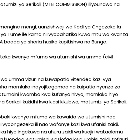
mizi ya Serikali (MTEI COMMISSION) iliyoundwa na
mengine mengi, uanzishwaji wa Kodi ya Ongezeko la
i ya Tume ile kama nilivyobahatika kuwa mtu wa kwanza
RA baada ya sheria husika kupitishwa na Bunge.
utoka kwenye mfumo wa utumishi wa umma (civil
wa umma vizuri na kuwapatia vitendea kazi vya
anzisha mamlaka inayojitegemea na kuipatia nyenzo za
matumaini kwamba kwa kufanya hivyo, mamlaka hiyo
 Serikali kukidhi kwa kiasi kikubwa, matumizi ya Serikali.
aliobaki kwenye mfumo wa kawaida wa utumishi nao
oongezeka ili nao wafanye kazi kwa ufanisi zaidi.
a hiyo ingekuwa na uhuru zaidi wa kuajiri wataalamu
 wa kuondoa watumishi wasiofaa kwa urahisi zaidi tofauti