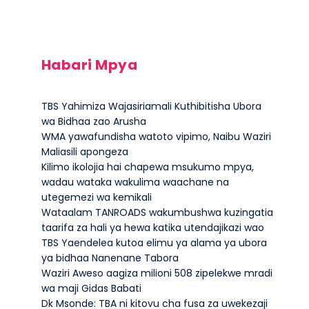
Habari Mpya
TBS Yahimiza Wajasiriamali Kuthibitisha Ubora
wa Bidhaa zao Arusha
WMA yawafundisha watoto vipimo, Naibu Waziri
Maliasili apongeza
Kilimo ikolojia hai chapewa msukumo mpya,
wadau wataka wakulima waachane na
utegemezi wa kemikali
Wataalam TANROADS wakumbushwa kuzingatia
taarifa za hali ya hewa katika utendajikazi wao
TBS Yaendelea kutoa elimu ya alama ya ubora
ya bidhaa Nanenane Tabora
Waziri Aweso aagiza milioni 508 zipelekwe mradi
wa maji Gidas Babati
Dk Msonde: TBA ni kitovu cha fusa za uwekezaji