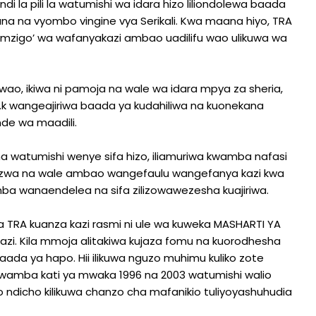
di la pili la watumishi wa idara hizo liliondolewa baada
iana na vyombo vingine vya Serikali. Kwa maana hiyo, TRA
 na ‘mzigo’ wa wafanyakazi ambao uadilifu wao ulikuwa wa
ao, ikiwa ni pamoja na wale wa idara mpya za sheria,
 n.k wangeajiriwa baada ya kudahiliwa na kuonekana
nde wa maadili.
a watumishi wenye sifa hizo, iliamuriwa kwamba nafasi
azwa na wale ambao wangefaulu wangefanya kazi kwa
ba wanaendelea na sifa zilizowawezesha kuajiriwa.
 TRA kuanza kazi rasmi ni ule wa kuweka MASHARTI YA
azi. Kila mmoja alitakiwa kujaza fomu na kuorodhesha
aada ya hapo. Hii ilikuwa nguzo muhimu kuliko zote
kwamba kati ya mwaka 1996 na 2003 watumishi walio
o ndicho kilikuwa chanzo cha mafanikio tuliyoyashuhudia