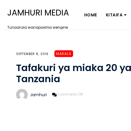
JAMHURI MEDIA
HOME
KITAIFA
Tunaanzia wanapoishia wengine
MAKALA
SEPTEMBER 8, 2016
Tafakuri ya miaka 20 
Tanzania
On
Jamhuri
Comments Off
Tafakuri
Ya
Miaka
20
Ya
Mamlaka
Ya