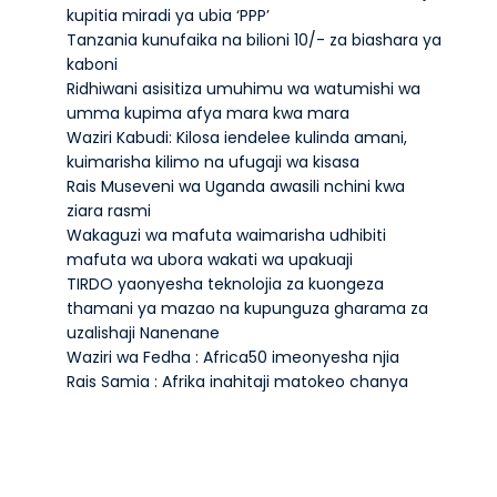
kupitia miradi ya ubia ‘PPP’
Tanzania kunufaika na bilioni 10/- za biashara ya
kaboni
Ridhiwani asisitiza umuhimu wa watumishi wa
umma kupima afya mara kwa mara
Waziri Kabudi: Kilosa iendelee kulinda amani,
kuimarisha kilimo na ufugaji wa kisasa
Rais Museveni wa Uganda awasili nchini kwa
ziara rasmi
Wakaguzi wa mafuta waimarisha udhibiti
mafuta wa ubora wakati wa upakuaji
TIRDO yaonyesha teknolojia za kuongeza
thamani ya mazao na kupunguza gharama za
uzalishaji Nanenane
Waziri wa Fedha : Africa50 imeonyesha njia
Rais Samia : Afrika inahitaji matokeo chanya