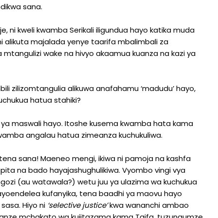
ndikwa sana.
je, ni kweli kwamba Serikali iligundua hayo katika muda
ni alikuta majalada yenye taarifa mbalimbali za
a mtangulizi wake na hivyo akaamua kuanza na kazi ya
ili zilizomtangulia alikuwa anafahamu ‘madudu’ hayo,
kuchukua hatua stahiki?
u ya maswali hayo. Itoshe kusema kwamba hata kama
 kwamba angalau hatua zimeanza kuchukuliwa.
 tena sana! Maeneo mengi, ikiwa ni pamoja na kashfa
izopita na bado hayajashughulikiwa. Vyombo vingi vya
ngozi (au watawala?) wetu juu ya ulazima wa kuchukua
nayoendelea kufanyika, tena baadhi ya maovu hayo
 sasa. Hiyo ni
‘selective justice’
kwa wananchi ambao
tuanze mchakato wa kujitazama kama Taifa, tuzungumze