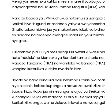
Mengi yamesemwa katika miezi minane iliyopita juu y
Mapato
inayoongozwa na Dk. John Pombe Magufuli (JPM) katik
Tanzania
Mara tu baada ya JPM kuchukua hatamu za uongozi tu
Serikali hiyo ‘kugundua’ maeneo yaliyokuwa yanasabab
Ghafla tukaambiwa juu ya makontena lukuki ya bidhaa
es Salaam na maeneo mengine maalum ya kutunzia miz
nyingine.
Tuliambiwa pia juu ya meli nyingi zilizowahi kuwasili 
hata ‘ndululu’ na Mamlaka ya Bandari kama sheria na
Mapato Tanzania (TRA) na Mamlaka ya Bandari (TPA)
wengine kuteuliwa kushika nyadhifa hizo.
Baada ya hapo kuna kila dalili kwamba ufanisi wa taa
hiyo ni sahihi kabisa kupongeza hatua za awali zilizo
taasisi hizo. Hapo juu nimezungumzia juu ya Serikal
kuchangia uvujaji wa mapato. Si hilo tu. Serikali mpya
Serikali zilizoongozwa na Jakaya Kikwete na watang