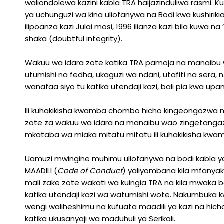
waliondolewa kazini kabla TRA haijazinduliwa rasmi. Kun
ya uchunguzi wa kina uliofanywa na Bodi kwa kushirik
ilipoanza kazi Julai mosi, 1996 ilianza kazi bila kuwa
shaka (doubtful integrity).
Wakuu wa idara zote katika TRA pamoja na manaibu w
utumishi na fedha, ukaguzi wa ndani, utafiti na sera,
wanafaa siyo tu katika utendaji kazi, bali pia kwa upa
Ili kuhakikisha kwamba chombo hicho kingeongozwa n
zote za wakuu wa idara na manaibu wao zingetang
mkataba wa miaka mitatu mitatu ili kuhakikisha kwam
Uamuzi mwingine muhimu uliofanywa na bodi kabla ya
MAADILI (
Code of Conduct
) yaliyombana kila mfanyak
mali zake zote wakati wa kuingia TRA na kila mwaka b
katika utendaji kazi wa watumishi wote. Nakumbuka 
wengi waliheshimu na kufuata maadili ya kazi na hich
katika ukusanyaji wa maduhuli ya Serikali.