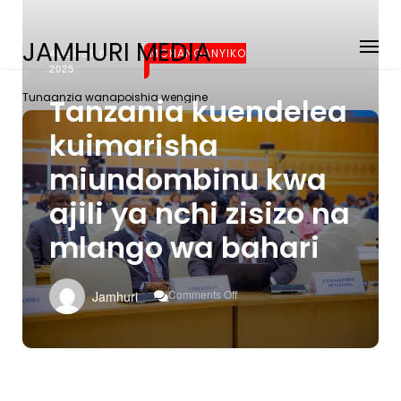
JAMHURI MEDIA
AUGUST 8,
MCHANGANYIKO
2025
Tunaanzia wanapoishia wengine
Tanzania kuendelea
kuimarisha
miundombinu kwa
ajili ya nchi zisizo na
mlango wa bahari
On
Comments Off
Jamhuri
Tanzania
Kuendelea
Kuimarisha
Miundombinu
Kwa
Ajili