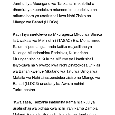
Ya
Jamhuri ya Muungano wa Tanzania imethibitisha
Nchi
dhamira ya kuendeleza miundombinu endelevu na
Zisizo
mifumo bora ya usafirishaji kwa Nchi Zisizo na
Na
Mlango
Mlango wa Bahari (LLDCs).
Wa
Bahari
Kauli hiyo imetolewa na Mkurugenzi Mkuu wa Shirika
la Uwakala wa Meli nchini (TASAC) Bw. Mohammed
Salum alipochangia mada katika majadiliano ya
Kujenga Miundombinu Endelevu, Kuimarisha
Muunganisho na Kukuza Mifumo ya Usafirishaji
Isiyokuwa na Vikwazo kwa Nchi Zinazokosa Ufikiaji
wa Bahari kwenye Mkutano wa Tatu wa Umoja wa
Mataifa wa Nchi zinazoendelea zisizo na Mlango wa
Bahari (LLDC3) unaofanyika Awaza nchini
Turkmenstan.
“Kwa sasa, Tanzania inatumika kama njia kuu ya
usafirishaji wa bidhaa kwa nchi jirani kama Zambia,
Malawi, Rwanda, Burundi, Uganda, na Jamhuri ya