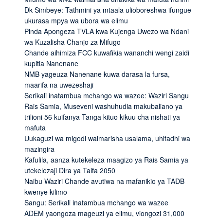
Dk Simbeye: Tathmini ya mtaala ulioboreshwa ifungue
ukurasa mpya wa ubora wa elimu
Pinda Apongeza TVLA kwa Kujenga Uwezo wa Ndani
wa Kuzalisha Chanjo za Mifugo
Chande aihimiza FCC kuwafikia wananchi wengi zaidi
kupitia Nanenane
NMB yageuza Nanenane kuwa darasa la fursa,
maarifa na uwezeshaji
Serikali inatambua mchango wa wazee: Waziri Sangu
Rais Samia, Museveni washuhudia makubaliano ya
trilioni 56 kuifanya Tanga kituo kikuu cha nishati ya
mafuta
Uukaguzi wa migodi waimarisha usalama, uhifadhi wa
mazingira
Kafulila, aanza kutekeleza maagizo ya Rais Samia ya
utekelezaji Dira ya Taifa 2050
Naibu Waziri Chande avutiwa na mafanikio ya TADB
kwenye kilimo
Sangu: Serikali inatambua mchango wa wazee
ADEM yaongoza mageuzi ya elimu, viongozi 31,000