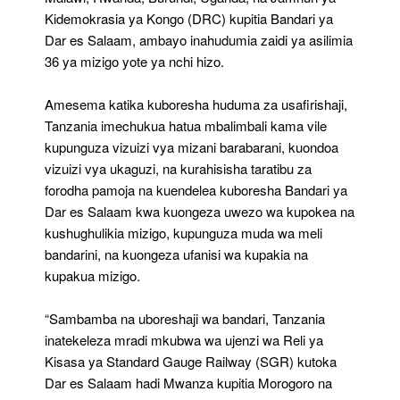
Kidemokrasia ya Kongo (DRC) kupitia Bandari ya
Dar es Salaam, ambayo inahudumia zaidi ya asilimia
36 ya mizigo yote ya nchi hizo.
Amesema katika kuboresha huduma za usafirishaji,
Tanzania imechukua hatua mbalimbali kama vile
kupunguza vizuizi vya mizani barabarani, kuondoa
vizuizi vya ukaguzi, na kurahisisha taratibu za
forodha pamoja na kuendelea kuboresha Bandari ya
Dar es Salaam kwa kuongeza uwezo wa kupokea na
kushughulikia mizigo, kupunguza muda wa meli
bandarini, na kuongeza ufanisi wa kupakia na
kupakua mizigo.
“Sambamba na uboreshaji wa bandari, Tanzania
inatekeleza mradi mkubwa wa ujenzi wa Reli ya
Kisasa ya Standard Gauge Railway (SGR) kutoka
Dar es Salaam hadi Mwanza kupitia Morogoro na