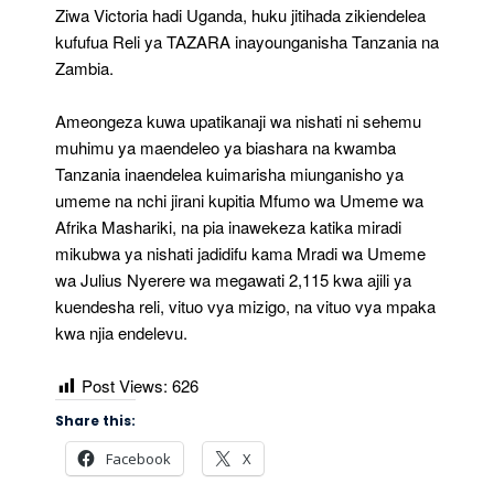
Ziwa Victoria hadi Uganda, huku jitihada zikiendelea
kufufua Reli ya TAZARA inayounganisha Tanzania na
Zambia.
Ameongeza kuwa upatikanaji wa nishati ni sehemu
muhimu ya maendeleo ya biashara na kwamba
Tanzania inaendelea kuimarisha miunganisho ya
umeme na nchi jirani kupitia Mfumo wa Umeme wa
Afrika Mashariki, na pia inawekeza katika miradi
mikubwa ya nishati jadidifu kama Mradi wa Umeme
wa Julius Nyerere wa megawati 2,115 kwa ajili ya
kuendesha reli, vituo vya mizigo, na vituo vya mpaka
kwa njia endelevu.
Post Views:
626
Share this:
Facebook
X