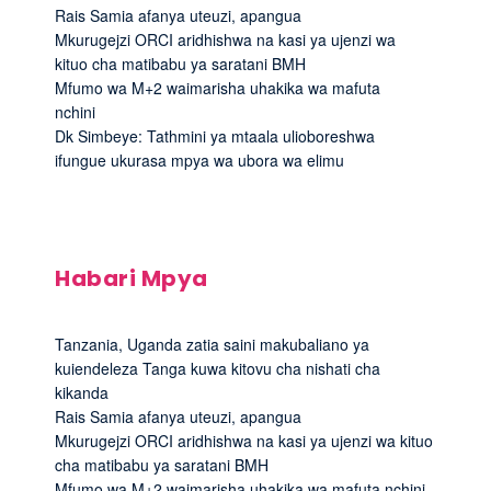
Rais Samia afanya uteuzi, apangua
Mkurugejzi ORCI aridhishwa na kasi ya ujenzi wa
kituo cha matibabu ya saratani BMH
Mfumo wa M+2 waimarisha uhakika wa mafuta
nchini
Dk Simbeye: Tathmini ya mtaala ulioboreshwa
ifungue ukurasa mpya wa ubora wa elimu
Habari Mpya
Tanzania, Uganda zatia saini makubaliano ya
kuiendeleza Tanga kuwa kitovu cha nishati cha
kikanda
Rais Samia afanya uteuzi, apangua
Mkurugejzi ORCI aridhishwa na kasi ya ujenzi wa kituo
cha matibabu ya saratani BMH
Mfumo wa M+2 waimarisha uhakika wa mafuta nchini