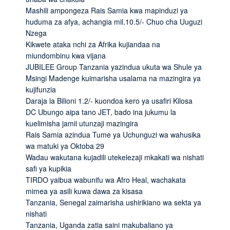
Mashili ampongeza Rais Samia kwa mapinduzi ya
huduma za afya, achangia mil.10.5/- Chuo cha Uuguzi
Nzega
Kikwete ataka nchi za Afrika kujiandaa na
miundombinu kwa vijana
JUBILEE Group Tanzania yazindua ukuta wa Shule ya
Msingi Madenge kuimarisha usalama na mazingira ya
kujifunzia
Daraja la Bilioni 1.2/- kuondoa kero ya usafiri Kilosa
DC Ubungo aipa tano JET, bado ina jukumu la
kuelimisha jamii utunzaji mazingira
Rais Samia azindua Tume ya Uchunguzi wa wahusika
wa matuki ya Oktoba 29
Wadau wakutana kujadili utekelezaji mkakati wa nishati
safi ya kupikia
TIRDO yaibua wabunifu wa Afro Heal, wachakata
mimea ya asili kuwa dawa za kisasa
Tanzania, Senegal zaimarisha ushirikiano wa sekta ya
nishati
Tanzania, Uganda zatia saini makubaliano ya