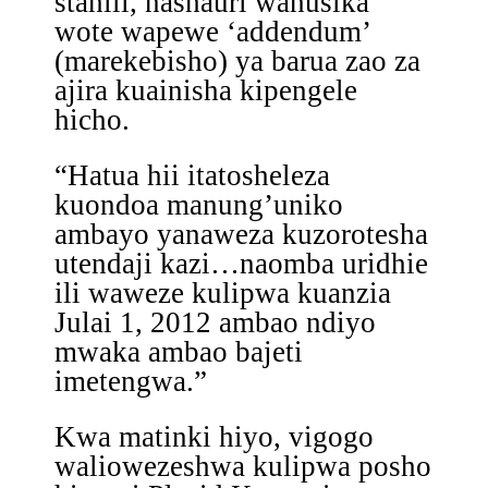
stahili, nashauri wahusika
wote wapewe ‘addendum’
(marekebisho) ya barua zao za
ajira kuainisha kipengele
hicho.
“Hatua hii itatosheleza
kuondoa manung’uniko
ambayo yanaweza kuzorotesha
utendaji kazi…naomba uridhie
ili waweze kulipwa kuanzia
Julai 1, 2012 ambao ndiyo
mwaka ambao bajeti
imetengwa.”
Kwa matinki hiyo, vigogo
waliowezeshwa kulipwa posho