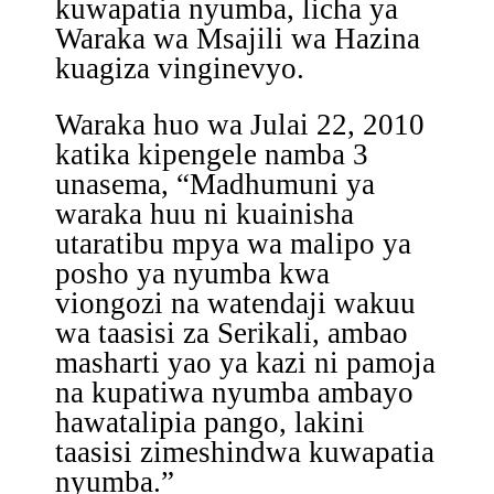
kuwapatia nyumba, licha ya
Waraka wa Msajili wa Hazina
kuagiza vinginevyo.
Waraka huo wa Julai 22, 2010
katika kipengele namba 3
unasema, “Madhumuni ya
waraka huu ni kuainisha
utaratibu mpya wa malipo ya
posho ya nyumba kwa
viongozi na watendaji wakuu
wa taasisi za Serikali, ambao
masharti yao ya kazi ni pamoja
na kupatiwa nyumba ambayo
hawatalipia pango, lakini
taasisi zimeshindwa kuwapatia
nyumba.”