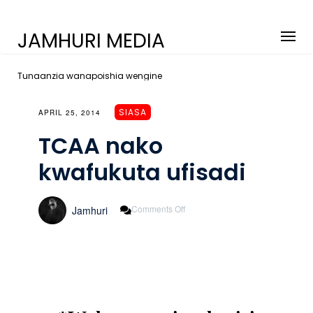
JAMHURI MEDIA
Tunaanzia wanapoishia wengine
SIASA
APRIL 25, 2014
TCAA nako
kwafukuta ufisadi
On
Comments Off
Jamhuri
TCAA
Nako
Kwafukuta
Ufisadi