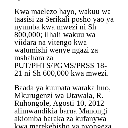
Kwa maelezo hayo, wakuu wa
taasisi za Serikali posho yao ya
nyumba kwa mwezi ni Sh
800,000; ilhali wakuu wa
viidara na vitengo kwa
watumishi wenye ngazi za
mshahara za
PUT/PHTS/PGMS/PRSS 18-
21 ni Sh 600,000 kwa mwezi.
Baada ya kuupata waraka huo,
Mkurugenzi wa Utawala, R.
Ruhongole, Agosti 10, 2012
alimwandikia barua Manongi
akiomba baraka za kufanywa
kwa marekebisho ya nyongeza