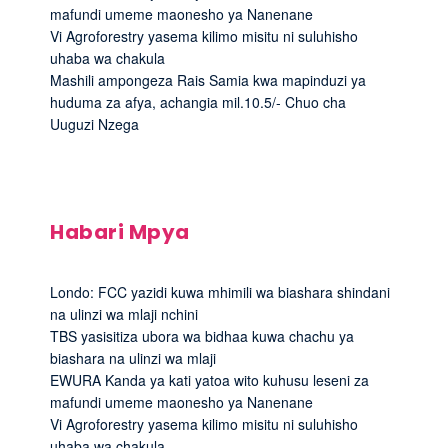
mafundi umeme maonesho ya Nanenane
Vi Agroforestry yasema kilimo misitu ni suluhisho
uhaba wa chakula
Mashili ampongeza Rais Samia kwa mapinduzi ya
huduma za afya, achangia mil.10.5/- Chuo cha
Uuguzi Nzega
Habari Mpya
Londo: FCC yazidi kuwa mhimili wa biashara shindani
na ulinzi wa mlaji nchini
TBS yasisitiza ubora wa bidhaa kuwa chachu ya
biashara na ulinzi wa mlaji
EWURA Kanda ya kati yatoa wito kuhusu leseni za
mafundi umeme maonesho ya Nanenane
Vi Agroforestry yasema kilimo misitu ni suluhisho
uhaba wa chakula