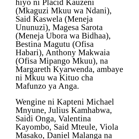
hiyo ni Placid Kauzeni
(Mkaguzi Mkuu wa Ndani),
Said Kaswela (Meneja
Ununuzi), Magesa Sarota
(Meneja Ubora wa Bidhaa),
Bestina Magutu (Ofisa
Habari), Anthony Makwaia
(Ofisa Mipango Mkuu), na
Margareth Kyarwenda, ambaye
ni Mkuu wa Kituo cha
Mafunzo ya Anga.
Wengine ni Kapteni Michael
Mnyune, Julius Kamhabwa,
Saidi Onga, Valentina
Kayombo, Said Mteule, Viola
Masako, Daniel Malanga na