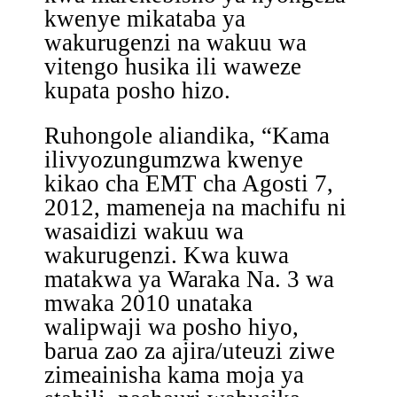
kwenye mikataba ya
wakurugenzi na wakuu wa
vitengo husika ili waweze
kupata posho hizo.
Ruhongole aliandika, “Kama
ilivyozungumzwa kwenye
kikao cha EMT cha Agosti 7,
2012, mameneja na machifu ni
wasaidizi wakuu wa
wakurugenzi. Kwa kuwa
matakwa ya Waraka Na. 3 wa
mwaka 2010 unataka
walipwaji wa posho hiyo,
barua zao za ajira/uteuzi ziwe
zimeainisha kama moja ya