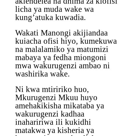
akiendelea na dhima za kiofisi
licha ya muda wake wa
kung’atuka kuwadia.
Wakati Manongi akijiandaa
kuiacha ofisi hiyo, kumekuwa
na malalamiko ya matumizi
mabaya ya fedha miongoni
mwa wakurugenzi ambao ni
washirika wake.
Ni kwa mtiririko huo,
Mkurugenzi Mkuu huyo
amehakikisha mikataba ya
wakurugenzi kadhaa
inahaririwa ili kukidhi
matakwa ya kisheria ya