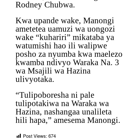
Rodney Chubwa.
Kwa upande wake, Manongi
ametetea uamuzi wa uongozi
wake “kuhariri” mikataba ya
watumishi hao ili walipwe
posho za nyumba kwa maelezo
kwamba ndivyo Waraka Na. 3
wa Msajili wa Hazina
ulivyotaka.
“Tulipoboresha ni pale
tulipotakiwa na Waraka wa
Hazina, nashangaa unalileta
hili hapa,” amesema Manongi.
Post Views:
674