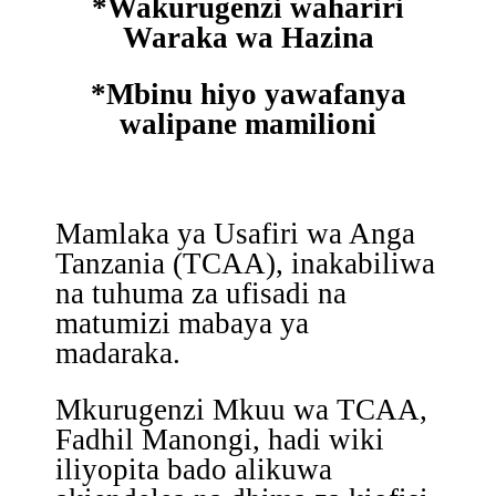
*Wakurugenzi wahariri
Waraka wa Hazina
*Mbinu hiyo yawafanya
walipane mamilioni
Mamlaka ya Usafiri wa Anga
Tanzania (TCAA), inakabiliwa
na tuhuma za ufisadi na
matumizi mabaya ya
madaraka.
Mkurugenzi Mkuu wa TCAA,
Fadhil Manongi, hadi wiki
iliyopita bado alikuwa