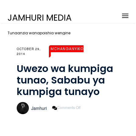
JAMHURI MEDIA
Tunaanzia wanapoishia wengine
MCHANGANYIKO
OCTOBER 29,
2014
Uwezo wa kumpiga
tunao, Sababu ya
kumpiga tunayo
On
Comments Off
Jamhuri
Uwezo
Wa
Kumpiga
Tunao,
Sababu