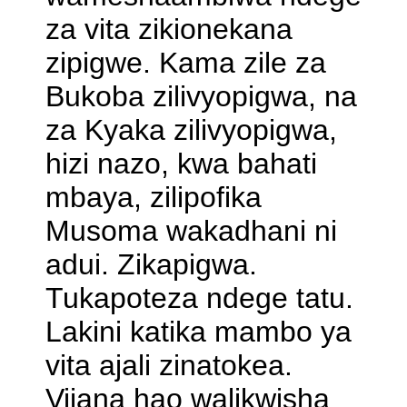
za vita zikionekana
zipigwe. Kama zile za
Bukoba zilivyopigwa, na
za Kyaka zilivyopigwa,
hizi nazo, kwa bahati
mbaya, zilipofika
Musoma wakadhani ni
adui. Zikapigwa.
Tukapoteza ndege tatu.
Lakini katika mambo ya
vita ajali zinatokea.
Vijana hao walikwisha