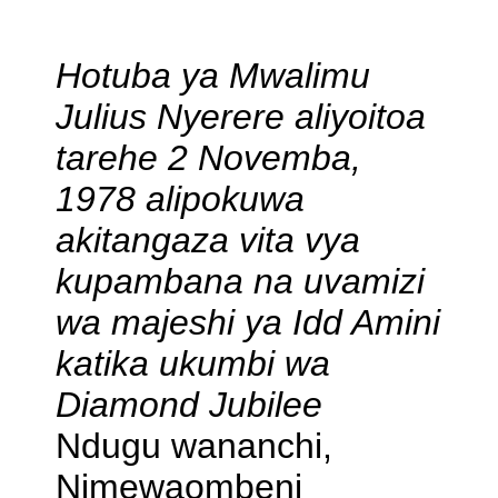
Ya
Kumpiga
Tunayo
Hotuba ya Mwalimu
Julius Nyerere aliyoitoa
tarehe 2 Novemba,
1978 alipokuwa
akitangaza vita vya
kupambana na uvamizi
wa majeshi ya Idd Amini
katika ukumbi wa
Diamond Jubilee
Ndugu wananchi,
Nimewaombeni