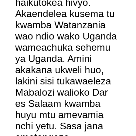
haikutokea hivyo.
Akaendelea kusema tu
kwamba Watanzania
wao ndio wako Uganda
wameachuka sehemu
ya Uganda. Amini
akakana ukweli huo,
lakini sisi tukawaeleza
Mabalozi walioko Dar
es Salaam kwamba
huyu mtu amevamia
nchi yetu. Sasa jana