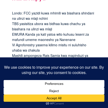
Londo: FCC yazidi kuwa mhimili wa biashara shindani
na ulinzi wa mlaji nchini
TBS yasisitiza ubora wa bidhaa kuwa chachu ya
biashara na ulinzi wa mlaji
EWURA Kanda ya kati yatoa wito kuhusu leseni za
mafundi umeme maonesho ya Nanenane
Vi Agroforestry yasema kilimo misitu ni suluhisho
uhaba wa chakula
Mashili ampongeza Rais Samia kwa mapinduzi ya
huduma za afya, achangia mil.10.5/- Chuo cha Uuguzi
Nzega
Kikwete ataka nchi za Afrika kujiandaa na
miundombinu kwa vijana
JUBILEE Group Tanzania yazindua ukuta wa Shule ya
Msingi Madenge kuimarisha usalama na mazingira ya
kujifunzia
Daraja la Bilioni 1.2/- kuondoa kero ya usafiri Kilosa
DC Ubungo aipa tano JET, bado ina jukumu la