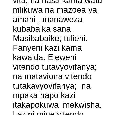
vita, na hasa kama watu
mlikuwa na mazoea ya
amani , manaweza
kubabaika sana.
Masibabaike; tulieni.
Fanyeni kazi kama
kawaida. Eleweni
vitendo tutavyovifanya;
na mataviona vitendo
tutakavyovifanya; na
mpaka hapo kazi
itakapokuwa imekwisha.
Lakini mjue vitendo