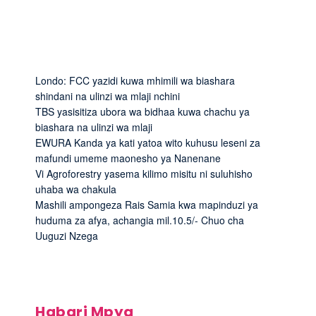
Londo: FCC yazidi kuwa mhimili wa biashara
shindani na ulinzi wa mlaji nchini
TBS yasisitiza ubora wa bidhaa kuwa chachu ya
biashara na ulinzi wa mlaji
EWURA Kanda ya kati yatoa wito kuhusu leseni za
mafundi umeme maonesho ya Nanenane
Vi Agroforestry yasema kilimo misitu ni suluhisho
uhaba wa chakula
Mashili ampongeza Rais Samia kwa mapinduzi ya
huduma za afya, achangia mil.10.5/- Chuo cha
Uuguzi Nzega
Habari Mpya