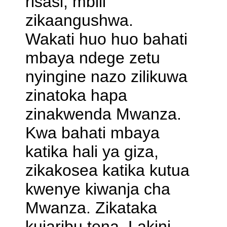
risasi, mbili
zikaangushwa.
Wakati huo huo bahati
mbaya ndege zetu
nyingine nazo zilikuwa
zinatoka hapa
zinakwenda Mwanza.
Kwa bahati mbaya
katika hali ya giza,
zikakosea katika kutua
kwenye kiwanja cha
Mwanza. Zikataka
kujaribu tena. Lakini