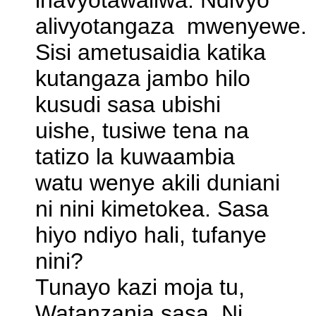
inavyotawaliwa. Ndivyo
alivyotangaza mwenyewe.
Sisi ametusaidia katika
kutangaza jambo hilo
kusudi sasa ubishi
uishe, tusiwe tena na
tatizo la kuwaambia
watu wenye akili duniani
ni nini kimetokea. Sasa
hiyo ndiyo hali, tufanye
nini?
Tunayo kazi moja tu,
Watanzania sasa. Ni