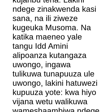
ndege zinakwenda kasi
sana, na ili ziweze
kugeuka Musoma. Na
katika maeneo yale
tangu Idd Amini
alipoanza kutangaza
uwongo, ingawa
tulikuwa tunapuuza ule
uwongo, lakini hatuwezi
kupuuza yote: kwa hiyo
vijana wetu walikuwa
wameshaambiwa ndege