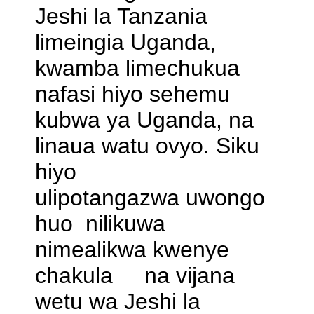
Jeshi la Tanzania
limeingia Uganda,
kwamba limechukua
nafasi hiyo sehemu
kubwa ya Uganda, na
linaua watu ovyo. Siku
hiyo
ulipotangazwa uwongo
huo nilikuwa
nimealikwa kwenye
chakula na vijana
wetu wa Jeshi la