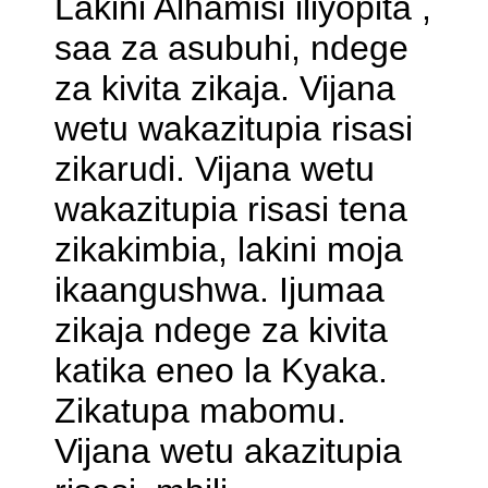
Lakini Alhamisi iliyopita ,
saa za asubuhi, ndege
za kivita zikaja. Vijana
wetu wakazitupia risasi
zikarudi. Vijana wetu
wakazitupia risasi tena
zikakimbia, lakini moja
ikaangushwa. Ijumaa
zikaja ndege za kivita
katika eneo la Kyaka.
Zikatupa mabomu.
Vijana wetu akazitupia