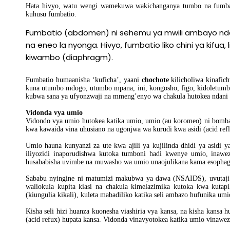
Hata hivyo, watu wengi wamekuwa wakichanganya tumbo na fumba
kuhusu fumbatio.
Fumbatio (abdomen) ni sehemu ya mwili ambayo ndani
na eneo la nyonga. Hivyo, fumbatio liko chini ya kifua
kiwambo (diaphragm).
Fumbatio humaanisha ‘kuficha’, yaani
chochote
kilicholiwa kinafic
kuna utumbo mdogo, utumbo mpana, ini, kongosho, figo, kidoletumbo
kubwa sana ya ufyonzwaji na mmeng’enyo wa chakula hutokea ndani 
Vidonda vya umio
Vidondo vya umio hutokea katika umio, umio (au koromeo) ni bomba
kwa kawaida vina uhusiano na ugonjwa wa kurudi kwa asidi (acid refl
Umio hauna kunyanzi za ute kwa ajili ya kujilinda dhidi ya asidi
iliyozidi inaporudishwa kutoka tumboni hadi kwenye umio, inaw
husababisha uvimbe na muwasho wa umio unaojulikana kama esophaga
Sababu nyingine ni matumizi makubwa ya dawa (NSAIDS), uvutaji s
waliokula kupita kiasi na chakula kimelazimika kutoka kwa kuta
(kiungulia kikali), kuleta mabadiliko katika seli ambazo hufunika umi
Kisha seli hizi huanza kuonesha viashiria vya kansa, na kisha kansa 
(acid refux) hupata kansa. Vidonda vinavyotokea katika umio vinaw