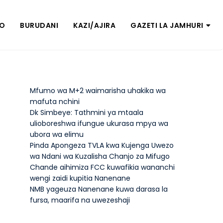
ZO
BURUDANI
KAZI/AJIRA
GAZETI LA JAMHURI
Mfumo wa M+2 waimarisha uhakika wa
mafuta nchini
Dk Simbeye: Tathmini ya mtaala
ulioboreshwa ifungue ukurasa mpya wa
ubora wa elimu
Pinda Apongeza TVLA kwa Kujenga Uwezo
wa Ndani wa Kuzalisha Chanjo za Mifugo
Chande aihimiza FCC kuwafikia wananchi
wengi zaidi kupitia Nanenane
NMB yageuza Nanenane kuwa darasa la
fursa, maarifa na uwezeshaji