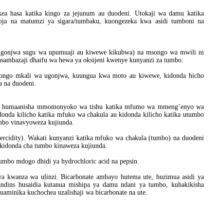
kea hasa katika kingo za jejunum au duodeni. Utokaji wa damu katika
oja na matumzi ya sigara/tumbaku, kuongezeka kwa asidi tumboni na
ugonjwa sugu wa upumuaji au kiwewe kikubwa) na msongo wa mwili ni
 usambazaji dhaifu wa hewa ya oksijeni kwenye kunyanzi za tumbo.
ongo mkali wa ugonjwa, kuungua kwa moto au kiwewe, kidonda hicho
a na duodeni.
ugha humaanisha mmomonyoko wa tishu katika mfumo wa mmeng’enyo wa
idonda kilicho katika mfuko wa chakula au kidonda kilicho katika utumbo
umbo vinavyoweza kujiunda.
percidity). Wakati kunyanzi katika mfuko wa chakula (tumbo) na duodeni
o kidonda cha tumbo kinaweza kujiunda.
mbo mdogo dhidi ya hydrochloric acid na pepsin.
a kwanza wa ulinzi. Bicarbonate ambayo hutema ute, huzimua asidi ya
ndins husaidia kutanua mishipa ya damu ndani ya tumbo, kuhakikisha
huaminika kuchochea uzalishaji wa bicarbonate na ute.