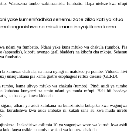
tio. Wanasema tumbo wakimaanisha fumbatio. Hapa nieleze kwa ufupi
 yake kumehifadhika sehemu zote zilizo kati ya kifua
, limetenganishwa na misuli imara inayojulikana kama
hwa ndani ya fumbatio. Ndani yake kuna mfuko wa chakula (tumbo). Pia
 (appendix), kibofu nyongo (gall bladder) na kibofu cha mkojo. Sehemu
ya fumbatio.
 la kumezea chakula; na mara nyingi ni matokeo ya pombe. Vidonda hivi
ux) unaojulikana pia kama gastro esophageal reflux disease (GERD).
 ya tumbo, kama ulivyo mfuko wa chakula (tumbo). Pindi asidi ya tumbo
eza kubabua kunyanzi za umio ndani ya muda mfupi. Hali hii baadaye
tis, na baadaye kuwa kidonda.
igara, athari ya asidi kutokana na kulazimisha kutapika kwa wagonjwa
pika, kurudishwa kwa asidi ambako ni kukali sana au kwa muda mrefu
o.
hujitokeza. Inakadiriwa asilimia 10 ya wagonjwa wote wa kurudi kwa asidi
eza kukufanya usikie maumivu wakati wa kumeza chakula.