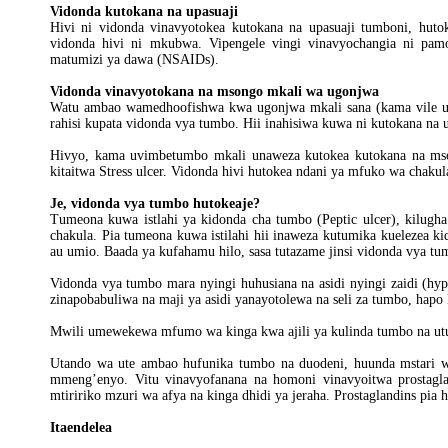
Vidonda kutokana na upasuaji
Hivi ni vidonda vinavyotokea kutokana na upasuaji tumboni, huto
vidonda hivi ni mkubwa. Vipengele vingi vinavyochangia ni pam
matumizi ya dawa (NSAIDs).
Vidonda vinavyotokana na msongo mkali wa ugonjwa
Watu ambao wamedhoofishwa kwa ugonjwa mkali sana (kama vile 
rahisi kupata vidonda vya tumbo. Hii inahisiwa kuwa ni kutokana na
Hivyo, kama uvimbetumbo mkali unaweza kutokea kutokana na ms
kitaitwa Stress ulcer. Vidonda hivi hutokea ndani ya mfuko wa chakul
Je, vidonda vya tumbo hutokeaje?
Tumeona kuwa istlahi ya kidonda cha tumbo (Peptic ulcer), kil
chakula. Pia tumeona kuwa istilahi hii inaweza kutumika kuelezea k
au umio. Baada ya kufahamu hilo, sasa tutazame jinsi vidonda vya t
Vidonda vya tumbo mara nyingi huhusiana na asidi nyingi zaidi (hy
zinapobabuliwa na maji ya asidi yanayotolewa na seli za tumbo, hap
Mwili umewekewa mfumo wa kinga kwa ajili ya kulinda tumbo na utu
Utando wa ute ambao hufunika tumbo na duodeni, huunda mstari w
mmeng’enyo. Vitu vinavyofanana na homoni vinavyoitwa prostagla
mtiririko mzuri wa afya na kinga dhidi ya jeraha. Prostaglandins pia 
Itaendelea