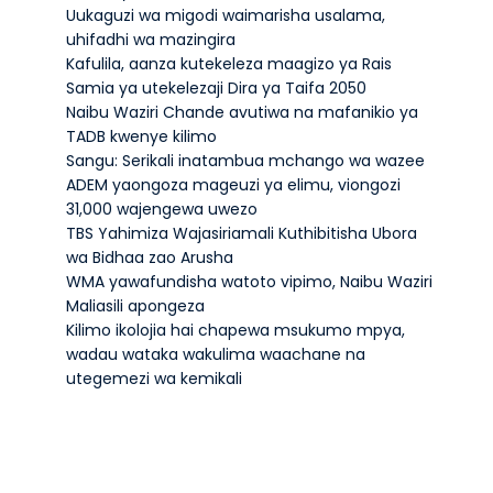
Uukaguzi wa migodi waimarisha usalama,
uhifadhi wa mazingira
Kafulila, aanza kutekeleza maagizo ya Rais
Samia ya utekelezaji Dira ya Taifa 2050
Naibu Waziri Chande avutiwa na mafanikio ya
TADB kwenye kilimo
Sangu: Serikali inatambua mchango wa wazee
ADEM yaongoza mageuzi ya elimu, viongozi
31,000 wajengewa uwezo
TBS Yahimiza Wajasiriamali Kuthibitisha Ubora
wa Bidhaa zao Arusha
WMA yawafundisha watoto vipimo, Naibu Waziri
Maliasili apongeza
Kilimo ikolojia hai chapewa msukumo mpya,
wadau wataka wakulima waachane na
utegemezi wa kemikali