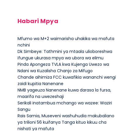
Habari Mpya
Mfumo wa M+2 waimarisha uhakika wa mafuta
nchini
Dk Simbeye: Tathmini ya mtaala ulioboreshwa
ifungue ukurasa mpya wa ubora wa elimu
Pinda Apongeza TVLA kwa Kujenga Uwezo wa
Ndani wa Kuzalisha Chanjo za Mifugo
Chande aihimiza FCC kuwafikia wananchi wengi
zaidi kupitia Nanenane
NMB yageuza Nanenane kuwa darasa la fursa,
maarifa na uwezeshaji
Serikali inatambua mchango wa wazee: Waziri
Sangu
Rais Samia, Museveni washuhudia makubaliano
ya trilioni 56 kuifanya Tanga kituo kikuu cha
nishati ya mafuta