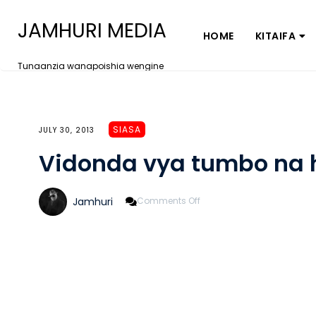
JAMHURI MEDIA
HOME
KITAIFA
Tunaanzia wanapoishia wengine
SIASA
JULY 30, 2013
Vidonda vya tumbo na h
On
Jamhuri
Comments Off
Vidonda
Vya
Tumbo
Na
Hatari
Zake
(3)