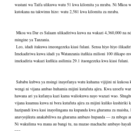
wastani wa Taifa ulikuwa watu 51 kwa kilomita ya mraba. Ni Mkoa w
kutokana na takwimu hizo: watu 2,581 kwa kilomita za mraba.
Mkoa wa Dar es Salaam ulikadiriwa kuwa na wakazi 4,360,000 na nd
mingine ya Tanzania.
Leo, idadi itakuwa imeongezeka kiasi fulani. Sensa hiyo hiyo ilikadi
Imekadiriwa kuwa idadi ya Watanzania itafikia milioni 100 ifikapo m
imekadiria wakazi kufikia asilimia 29.1 itaongezeka kwa kiasi fulani.
Sababu kubwa ya msingi inayofanya watu kuhama vijijini ni kukosa 
wengi ni vijana ambao huhamia mijini kutafuta ajira. Kwa uzoefu w
hawana ari ya kufanya kazi kama waliokuwa nayo wazazi wao. Shughul
vijana kuamua kuwa ni bora kutafuta ajira za mijini kuliko kushirik
hazipandi kwa kasi inayolingana na kupanda kwa gharama za maisha,
anavyojikuta anakabiliwa na gharama ambazo hupanda — za mbegu au
Ni wakulima wa maua au bangi tu, na mazao machache ambayo hayali
yao.