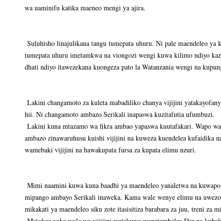
wa uaminifu katika maeneo mengi ya ajira.
Suluhisho linajulikana tangu tumepata uhuru. Ni pale maendeleo ya k
tumepata uhuru imetamkwa na viongozi wengi kuwa kilimo ndiyo kazi
dhati ndiyo itawezekana kuongeza pato la Watanzania wengi na kupun
Lakini changamoto za kuleta mabadiliko chanya vijijini yatakayofan
hii. Ni changamoto ambazo Serikali inapaswa kuzitafutia ufumbuzi.
Lakini kuna mtazamo wa fikra ambao yapaswa kuutafakari. Wapo was
ambazo zinawaruhusu kuishi vijijini na kuweza kuendelea kufaidika
wamebaki vijijini na hawakupata fursa za kupata elimu nzuri.
Mimi naamini kuwa kuna baadhi ya maendeleo yanaletwa na kuwa
mipango ambayo Serikali inaweka. Kama wale wenye elimu na uwezo 
mikakati ya maendeleo siku zote itasisitiza barabara za juu, treni za 
Matokeo yake wale wa vijijini watakuwa wanatembelea Dar na kubak