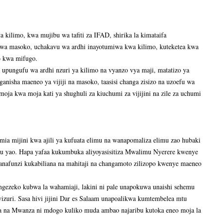
kilimo, kwa mujibu wa tafiti za IFAD, shirika la kimataifa
a kwa masoko, uchakavu wa ardhi inayotumiwa kwa kilimo, kuteketea kwa
o kwa mifugo.
 upungufu wa ardhi nzuri ya kilimo na vyanzo vya maji, matatizo ya
nisha maeneo ya vijiji na masoko, taasisi changa zisizo na uzoefu wa
moja kwa moja kati ya shughuli za kiuchumi za vijijini na zile za uchumi
mia mijini kwa ajili ya kufuata elimu na wanapomaliza elimu zao hubaki
limu yao. Hapa yafaa kukumbuka aliyoyasisitiza Mwalimu Nyerere kwenye
afunzi kukabiliana na mahitaji na changamoto zilizopo kwenye maeneo
ngezeko kubwa la wahamiaji, lakini ni pale unapokuwa unaishi sehemu
vizuri. Sasa hivi jijini Dar es Salaam unapoalikwa kumtembelea mtu
ma na Mwanza ni mdogo kuliko muda ambao najaribu kutoka eneo moja la