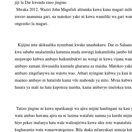
jiji la Dar kwenda eneo jingine.
Mwaka 2012, Waziri John Magufuli alitamka kuwa kuna magari milio
uwezo ananunua gari, na matokeo yake ni kuwa wamiliki wa gari wan
ongezeko la magari.
Kijijini mtu akikualika nyumbani kwake unashukuru. Dar es Salaa
kwa sababu unalazimika kutumia muda mwingi kukamilisha jambo hilo.
mojawapo kubwa ambayo haikumbukwi na wengi ni kuwa vijana wanao
ambayo zamani iliwasaidia kumudu gharama za maisha. Matokeo yake
ambazo zingefanywa na watoto wao. Athari nyingine kubwa ya kasi ku
maeneo ambayo ni hatarishi kama vile mabonde ya mito. Mvua kubwa 
hasara ya mali na hata kupoteza maisha, kama ambavyo imetokea tena
Tatizo jingine ni kuwa upatikanaji wa ajira mijini haulingani na k
watu ambao hawana ajira na ni lazima watafute namna ya kuishi mij
hiyo pekee inafanya hata wale walioajiriwa kuwa siku zote wanatafuta 
kugharamia watu wanaowategemea. Bila shaka mfanyakazi mmoja kut