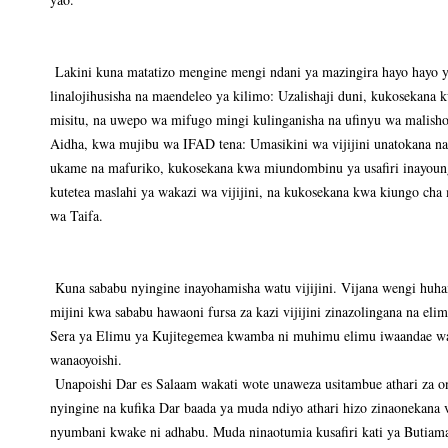
Lakini kuna matatizo mengine mengi ndani ya mazingira hayo hayo ya 
linalojihusisha na maendeleo ya kilimo: Uzalishaji duni, kukosekan
misitu, na uwepo wa mifugo mingi kulinganisha na ufinyu wa malish
Aidha, kwa mujibu wa IFAD tena: Umasikini wa vijijini unatokana na
ukame na mafuriko, kukosekana kwa miundombinu ya usafiri inayounga
kutetea maslahi ya wakazi wa vijijini, na kukosekana kwa kiungo cha 
wa Taifa.
Kuna sababu nyingine inayohamisha watu vijijini. Vijana wengi huha
mijini kwa sababu hawaoni fursa za kazi vijijini zinazolingana na e
Sera ya Elimu ya Kujitegemea kwamba ni muhimu elimu iwaandae wan
wanaoyoishi.
Unapoishi Dar es Salaam wakati wote unaweza usitambue athari za o
nyingine na kufika Dar baada ya muda ndiyo athari hizo zinaonekana 
nyumbani kwake ni adhabu. Muda ninaotumia kusafiri kati ya Butia