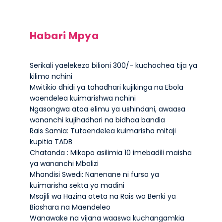
Habari Mpya
Serikali yaelekeza bilioni 300/- kuchochea tija ya
kilimo nchini
Mwitikio dhidi ya tahadhari kujikinga na Ebola
waendelea kuimarishwa nchini
Ngasongwa atoa elimu ya ushindani, awaasa
wananchi kujihadhari na bidhaa bandia
Rais Samia: Tutaendelea kuimarisha mitaji
kupitia TADB
Chatanda : Mikopo asilimia 10 imebadili maisha
ya wananchi Mbalizi
Mhandisi Swedi: Nanenane ni fursa ya
kuimarisha sekta ya madini
Msajili wa Hazina ateta na Rais wa Benki ya
Biashara na Maendeleo
Wanawake na vijana waaswa kuchangamkia