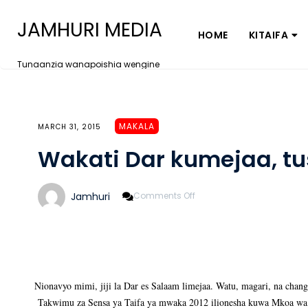
JAMHURI MEDIA
HOME
KITAIFA
Tunaanzia wanapoishia wengine
MAKALA
MARCH 31, 2015
Wakati Dar kumejaa, tus
On
Jamhuri
Comments Off
Wakati
Dar
Kumejaa,
Tusisahau
Vijijini
Nionavyo mimi, jiji la Dar es Salaam limejaa. Watu, magari, na chang
Takwimu za Sensa ya Taifa ya mwaka 2012 ilionesha kuwa Mkoa wa D