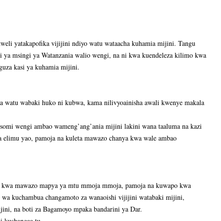
weli yatakapofika vijijini ndiyo watu wataacha kuhamia mijini. Tangu
 ya msingi ya Watanzania walio wengi, na ni kwa kuendeleza kilimo kwa
guza kasi ya kuhamia mijini.
ya watu wabaki huko ni kubwa, kama nilivyoainisha awali kwenye makala
omi wengi ambao wameng’ang’ania mijini lakini wana taaluma na kazi
 na elimu yao, pamoja na kuleta mawazo chanya kwa wale ambao
po kwa mawazo mapya ya mtu mmoja mmoja, pamoja na kuwapo kwa
wa kuchambua changamoto za wanaoishi vijijini watabaki mijini,
mijini, na boti za Bagamoyo mpaka bandarini ya Dar.
i kushangaa tu.