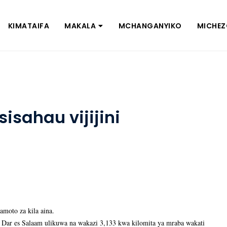
KIMATAIFA
MAKALA
MCHANGANYIKO
MICHE
isahau vijijini
amoto za kila aina.
ar es Salaam ulikuwa na wakazi 3,133 kwa kilomita ya mraba wakati