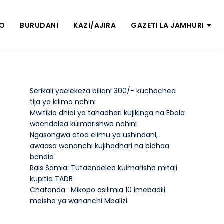
ZO
BURUDANI
KAZI/AJIRA
GAZETI LA JAMHURI
Serikali yaelekeza bilioni 300/- kuchochea
tija ya kilimo nchini
Mwitikio dhidi ya tahadhari kujikinga na Ebola
waendelea kuimarishwa nchini
Ngasongwa atoa elimu ya ushindani,
awaasa wananchi kujihadhari na bidhaa
bandia
Rais Samia: Tutaendelea kuimarisha mitaji
kupitia TADB
Chatanda : Mikopo asilimia 10 imebadili
maisha ya wananchi Mbalizi