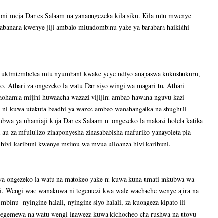
ni moja Dar es Salaam na yanaongezeka kila siku. Kila mtu mwenye
abanana kwenye jiji ambalo miundombinu yake ya barabara haikidhi
m ukimtembelea mtu nyumbani kwake yeye ndiyo anapaswa kukushukuru,
 Athari za ongezeko la watu Dar siyo wingi wa magari tu. Athari
hamia mijini huwaacha wazazi vijijini ambao hawana nguvu kazi
 ni kuwa utakuta baadhi ya wazee ambao wanahangaika na shughuli
bwa ya uhamiaji kuja Dar es Salaam ni ongezeko la makazi holela katika
au za mfululizo zinaponyesha zinasababisha mafuriko yanayoleta pia
 hivi karibuni kwenye msimu wa mvua ulioanza hivi karibuni.
asi ya ongezeko la watu na matokeo yake ni kuwa kuna umati mkubwa wa
ini. Wengi wao wanakuwa ni tegemezi kwa wale wachache wenye ajira na
mbinu nyingine halali, nyingine siyo halali, za kuongeza kipato ili
egemewa na watu wengi inaweza kuwa kichocheo cha rushwa na utovu