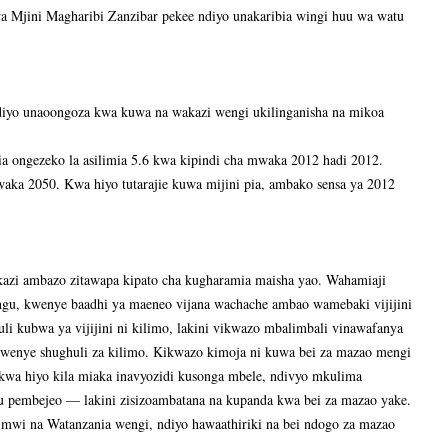
a Mjini Magharibi Zanzibar pekee ndiyo unakaribia wingi huu wa watu
iyo unaoongoza kwa kuwa na wakazi wengi ukilinganisha na mikoa
ria ongezeko la asilimia 5.6 kwa kipindi cha mwaka 2012 hadi 2012.
waka 2050. Kwa hiyo tutarajie kuwa mijini pia, ambako sensa ya 2012
kazi ambazo zitawapa kipato cha kugharamia maisha yao. Wahamiaji
angu, kwenye baadhi ya maeneo vijana wachache ambao wamebaki vijijini
i kubwa ya vijijini ni kilimo, lakini vikwazo mbalimbali vinawafanya
i kwenye shughuli za kilimo. Kikwazo kimoja ni kuwa bei za mazao mengi
 kwa hiyo kila miaka inavyozidi kusonga mbele, ndivyo mkulima
 pembejeo — lakini zisizoambatana na kupanda kwa bei za mazao yake.
mwi na Watanzania wengi, ndiyo hawaathiriki na bei ndogo za mazao