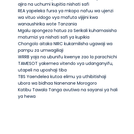
ajira na uchumi kupitia nishati safi
REA yapeleka fursa ya mkopo nafuu wa ujenzi
wa vituo vidogo vya mafuta vijijini kwa
wanaushirika wote Tanzania
Mgalu apongeza hatua za Serikali kuhamasisha
matumizi ya nishati safi ya kupikia
Chongolo aitaka NIRC kukamilisha ugawaji wa
pampu za umwagiliaji
WRRB yaja na ubunifu kwenye zao la parachichi
TAMESOT yakemea vitendo vya udanganyifu,
utapeli na uposhaji tiba
TBS Yaendelea kutoa elimu ya uthibitishaji
ubora wa bidhaa Nanenane Morogoro
Katibu Tawala Tanga avutiwa na sayansi ya hali
ya hewa