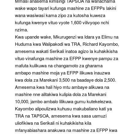
Mmasi anasema kimsingi TAPSOA na wanachama
wake wapo tayari kufunga mashine za EFPPs lakini
wana wasiwasi kama zipo za kutosha kuweza
kufunga kwenye vituo vyote 1,600 vilivyopo nchi
nzima.
Kwa upande wake, Mkurugenzi wa Idara ya Elimu na
Huduma kwa Walipakodi wa TRA, Richard Kayombo,
amesema wakati Serikali inatoa agizo la kuhakikisha
vituo vinafunga mashine za EFPP kwenye pampu za
mafuta kulikuwa na changamoto za gharama
ambapo mashine moja ya EFPP ilikuwa inauzwa
kwa dola za Marekani 3,500 na baadaye dola 2,500.
Amesema kwa hali hiyo mtu ambaye alikuwa na
mashine nne alitakiwa kulipia dola za Marekani
10,000, jambo ambalo lilikuwa gumu kutekelezwa.
Kayombo alipoulizwa kuhusu makubaliano kati ya
TRA na TAPSOA, amesema kwa sasa uamuzi
uliofikiwa na Serikali ni kuhakikisha kila
mfanyabiashara anakuwa na mashine za EFPP kwa