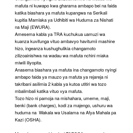
mafuta ni kuwapo kwa gharama ambapo bei na faida
katika biashara ya mafuta kupangwa na Serikali
kupitia Mamlaka ya Udhibiti wa Huduma za Nishati
na Maji (EWURA).
Amesema kabla ya TRA kuchukua uamuzi wa
kuanza kuvifunga vituo ambavyo havitumii mashine
hizo, ingeanza kushughulikia changamoto
zilizoainishwa na wadau wa mafuta nchini miaka
miwili iliyopita.
Anasema biashara ya mafuta ina changamoto nyingi
ambapo faida ya mauzo ya mafuta ya rejareja ni
takribani asilimia 2 kabla ya kutoa utitiri wa tozo
mbalimbali katika vituo vya mafuta.
Tozo hizo ni pamoja na mishahara, umeme, maji,
benki (bank charges), kodi za majengo, ushuru wa
huduma na Wakala wa Usalama na Afya Mahala pa
Kazi (OSHA).