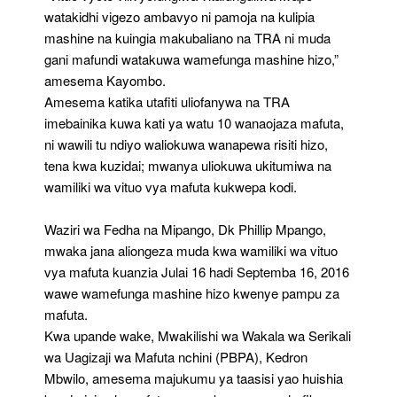
watakidhi vigezo ambavyo ni pamoja na kulipia
mashine na kuingia makubaliano na TRA ni muda
gani mafundi watakuwa wamefunga mashine hizo,”
amesema Kayombo.
Amesema katika utafiti uliofanywa na TRA
imebainika kuwa kati ya watu 10 wanaojaza mafuta,
ni wawili tu ndiyo waliokuwa wanapewa risiti hizo,
tena kwa kuzidai; mwanya uliokuwa ukitumiwa na
wamiliki wa vituo vya mafuta kukwepa kodi.
Waziri wa Fedha na Mipango, Dk Phillip Mpango,
mwaka jana aliongeza muda kwa wamiliki wa vituo
vya mafuta kuanzia Julai 16 hadi Septemba 16, 2016
wawe wamefunga mashine hizo kwenye pampu za
mafuta.
Kwa upande wake, Mwakilishi wa Wakala wa Serikali
wa Uagizaji wa Mafuta nchini (PBPA), Kedron
Mbwilo, amesema majukumu ya taasisi yao huishia