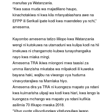
manufaa ya Watanzania.
“Kwa sasa muda wa majadiliano haupo,
kinachotakiwa ni kwa kila mfanyabiashara awe na
EFPP ili Serikali ipate kodi kwa maendeleo ya nchi,”
amesema.
Kayombo amesema tatizo lililopo kwa Watanzania
wengi ni kutokuwa na utamaduni wa kulipa kodi na hii
imekuwa ni changamoto kubwa tunayohangaika
nayo kwa miaka mingi.
Amesema TRA ikiwa miongoni mwa taasisi za
umma ilianzisha mkataba wa mlipakodi ili kuweka
bayana haki, wajibu na viwango vya huduma
vinavyotarajiwa na Mamlaka hiyo.
Amesema dira ya TRA ni kuongeza mapato ya ndani
kwa kuimarisha ulipaji wa kodi kwa hiari, kwa lengo la
kuongeza mchango wa mapato ya ndani kufikia
asilimia 70 ifikapo mwaka 2018.
“Vituo vyote vilivyofungiwa vitafunguliwa iwapo