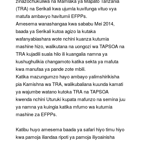
zinazochukuliwa na Mamlaka ya Mapato Tanzania
(TRA) na Serikali kwa ujumla kuvifunga vituo vya
matufa ambavyo havitumii EFPPs.
Amesema wanashangaa kwa sababu Mei 2014,
baada ya Serikali kutoa agizo la kutaka
wafanyabiashara wote nchini kuanza kutumia
mashine hizo, walikutana na uongozi wa TAPSOA na
TRA kujadili suala hilo ili kuangalia namna ya
kushughulikia changamoto katika sekta ya mafuta
kwa manufaa ya pande zote mbili.
Katika mazungumzo hayo ambayo yalimshirikisha
pia Kamishna wa TRA, walikubaliana kuunda kamati
ya wajumbe watano kutoka TRA na TAPSOA
kwenda nchini Uturuki kupata mafunzo na semina juu
ya namna ya kuingia katika mfumo wa kutumia
mashine za EFPPs.
Katibu huyo amesema baada ya safari hiyo timu hiyo
kwa pamoja iliandaa ripoti ya pamoja iliyoainisha