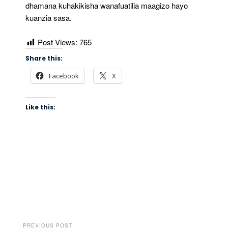
dhamana kuhakikisha wanafuatilia maagizo hayo
kuanzia sasa.
Post Views:
765
Share this:
Facebook
X
Like this:
PREVIOUS POST