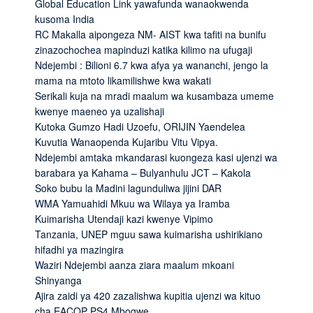
Global Education Link yawafunda wanaokwenda
kusoma India
RC Makalla aipongeza NM- AIST kwa tafiti na bunifu
zinazochochea mapinduzi katika kilimo na ufugaji
Ndejembi : Bilioni 6.7 kwa afya ya wananchi, jengo la
mama na mtoto likamilishwe kwa wakati
Serikali kuja na mradi maalum wa kusambaza umeme
kwenye maeneo ya uzalishaji
Kutoka Gumzo Hadi Uzoefu, ORIJIN Yaendelea
Kuvutia Wanaopenda Kujaribu Vitu Vipya.
Ndejembi amtaka mkandarasi kuongeza kasi ujenzi wa
barabara ya Kahama – Bulyanhulu JCT – Kakola
Soko bubu la Madini lagunduliwa jijini DAR
WMA Yamuahidi Mkuu wa Wilaya ya Iramba
Kuimarisha Utendaji kazi kwenye Vipimo
Tanzania, UNEP mguu sawa kuimarisha ushirikiano
hifadhi ya mazingira
Waziri Ndejembi aanza ziara maalum mkoani
Shinyanga
Ajira zaidi ya 420 zazalishwa kupitia ujenzi wa kituo
cha EACOP PS4 Mbogwe