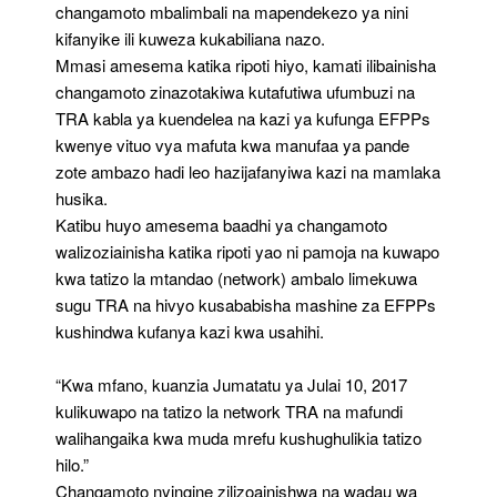
changamoto mbalimbali na mapendekezo ya nini
kifanyike ili kuweza kukabiliana nazo.
Mmasi amesema katika ripoti hiyo, kamati ilibainisha
changamoto zinazotakiwa kutafutiwa ufumbuzi na
TRA kabla ya kuendelea na kazi ya kufunga EFPPs
kwenye vituo vya mafuta kwa manufaa ya pande
zote ambazo hadi leo hazijafanyiwa kazi na mamlaka
husika.
Katibu huyo amesema baadhi ya changamoto
walizoziainisha katika ripoti yao ni pamoja na kuwapo
kwa tatizo la mtandao (network) ambalo limekuwa
sugu TRA na hivyo kusababisha mashine za EFPPs
kushindwa kufanya kazi kwa usahihi.
“Kwa mfano, kuanzia Jumatatu ya Julai 10, 2017
kulikuwapo na tatizo la network TRA na mafundi
walihangaika kwa muda mrefu kushughulikia tatizo
hilo.”
Changamoto nyingine zilizoainishwa na wadau wa