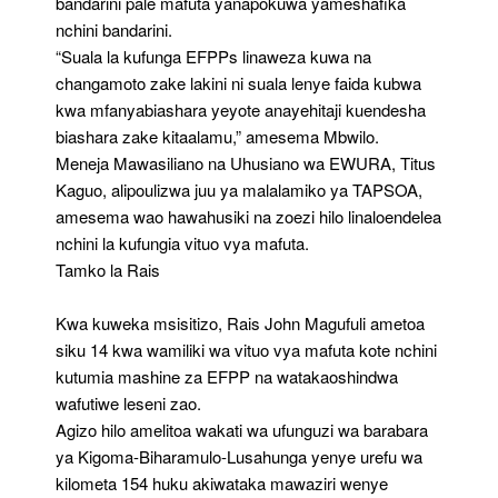
bandarini pale mafuta yanapokuwa yameshafika
nchini bandarini.
“Suala la kufunga EFPPs linaweza kuwa na
changamoto zake lakini ni suala lenye faida kubwa
kwa mfanyabiashara yeyote anayehitaji kuendesha
biashara zake kitaalamu,” amesema Mbwilo.
Meneja Mawasiliano na Uhusiano wa EWURA, Titus
Kaguo, alipoulizwa juu ya malalamiko ya TAPSOA,
amesema wao hawahusiki na zoezi hilo linaloendelea
nchini la kufungia vituo vya mafuta.
Tamko la Rais
Kwa kuweka msisitizo, Rais John Magufuli ametoa
siku 14 kwa wamiliki wa vituo vya mafuta kote nchini
kutumia mashine za EFPP na watakaoshindwa
wafutiwe leseni zao.
Agizo hilo amelitoa wakati wa ufunguzi wa barabara
ya Kigoma-Biharamulo-Lusahunga yenye urefu wa
kilometa 154 huku akiwataka mawaziri wenye