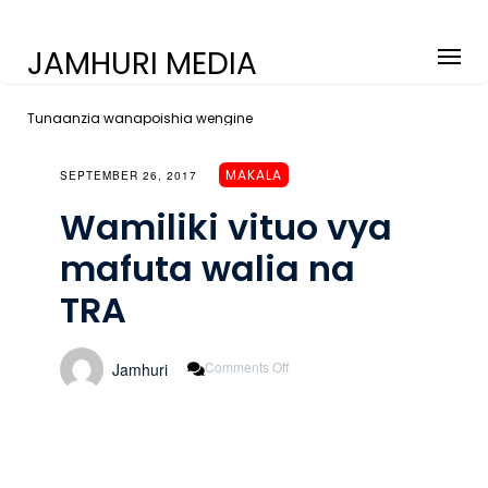
JAMHURI MEDIA
Tunaanzia wanapoishia wengine
MAKALA
SEPTEMBER 26, 2017
Wamiliki vituo vya
mafuta walia na
TRA
On
Comments Off
Jamhuri
Wamiliki
Vituo
Vya
Mafuta
Walia
Na