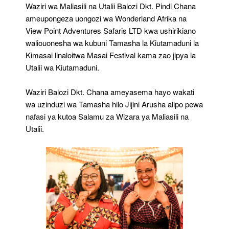
La
Waziri wa Maliasili na Utalii Balozi Dkt. Pindi Chana
Kitamaduni
ameupongeza uongozi wa Wonderland Afrika na
La
View Point Adventures Safaris LTD kwa ushirikiano
Kimasai
waliouonesha wa kubuni Tamasha la Kiutamaduni la
Kimasai linaloitwa Masai Festival kama zao jipya la
Utalii wa Kiutamaduni.
Waziri Balozi Dkt. Chana ameyasema hayo wakati
wa uzinduzi wa Tamasha hilo Jijini Arusha alipo pewa
nafasi ya kutoa Salamu za Wizara ya Maliasili na
Utalii.