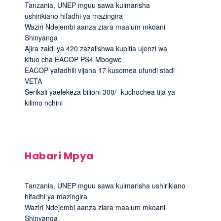
Tanzania, UNEP mguu sawa kuimarisha
ushirikiano hifadhi ya mazingira
Waziri Ndejembi aanza ziara maalum mkoani
Shinyanga
Ajira zaidi ya 420 zazalishwa kupitia ujenzi wa
kituo cha EACOP PS4 Mbogwe
EACOP yafadhili vijana 17 kusomea ufundi stadi
VETA
Serikali yaelekeza bilioni 300/- kuchochea tija ya
kilimo nchini
Habari Mpya
Tanzania, UNEP mguu sawa kuimarisha ushirikiano
hifadhi ya mazingira
Waziri Ndejembi aanza ziara maalum mkoani
Shinyanga