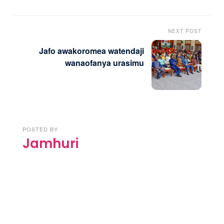
NEXT POST
Jafo awakoromea watendaji
wanaofanya urasimu
POSTED BY
Jamhuri