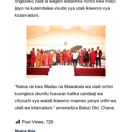
ongezeko zaidi la wageni wataofika nchini kwa miezi
ijayo na kutembelea vivutio vya utalii ikiwemo vya
kiutamaduni.
“Natoa rai kwa Wadau na Mawakala wa utalii nchini
kuongeza ubunifu hususan katika uandaaji wa
vifurushi vya watalii ikiwemo maeneo yenye urithi wa
utalii wa kitamaduni “ amesisitiza Balozi Dkt. Chana.
Post Views:
729
Share this: