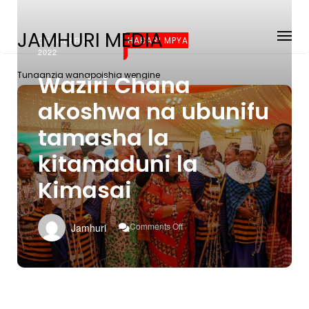
JAMHURI MEDIA
OCTOBER 8,
HABARI MPYA
2022
Tunaanzia wanapoishia wengine
Waziri Chana
akoshwa na ubunifu
tamasha la
kitamaduni la
Kimasai
On
Comments Off
Jamhuri
Waziri
Chana
Akoshwa
Na
Ubunifu
Tamasha