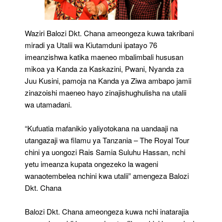
Waziri Balozi Dkt. Chana ameongeza kuwa takribani
miradi ya Utalii wa Kiutamduni ipatayo 76
imeanzishwa katika maeneo mbalimbali hususan
mikoa ya Kanda za Kaskazini, Pwani, Nyanda za
Juu Kusini, pamoja na Kanda ya Ziwa ambapo jamii
zinazoishi maeneo hayo zinajishughulisha na utalii
wa utamadani.
“Kufuatia mafanikio yaliyotokana na uandaaji na
utangazaji wa filamu ya Tanzania – The Royal Tour
chini ya uongozi Rais Samia Suluhu Hassan, nchi
yetu imeanza kupata ongezeko la wageni
wanaotembelea nchini kwa utalii” amengeza Balozi
Dkt. Chana
Balozi Dkt. Chana ameongeza kuwa nchi inatarajia