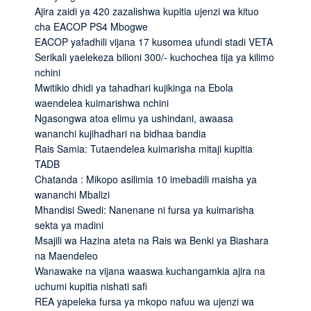
Ajira zaidi ya 420 zazalishwa kupitia ujenzi wa kituo
cha EACOP PS4 Mbogwe
EACOP yafadhili vijana 17 kusomea ufundi stadi VETA
Serikali yaelekeza bilioni 300/- kuchochea tija ya kilimo
nchini
Mwitikio dhidi ya tahadhari kujikinga na Ebola
waendelea kuimarishwa nchini
Ngasongwa atoa elimu ya ushindani, awaasa
wananchi kujihadhari na bidhaa bandia
Rais Samia: Tutaendelea kuimarisha mitaji kupitia
TADB
Chatanda : Mikopo asilimia 10 imebadili maisha ya
wananchi Mbalizi
Mhandisi Swedi: Nanenane ni fursa ya kuimarisha
sekta ya madini
Msajili wa Hazina ateta na Rais wa Benki ya Biashara
na Maendeleo
Wanawake na vijana waaswa kuchangamkia ajira na
uchumi kupitia nishati safi
REA yapeleka fursa ya mkopo nafuu wa ujenzi wa