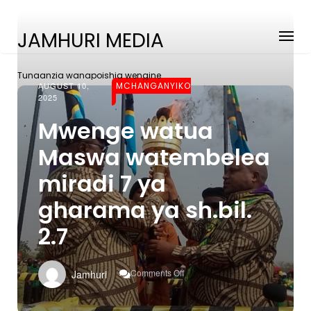
JAMHURI MEDIA
Tunaanzia wanapoishia wengine
AUGUST 10,
MCHANGANYIKO
2025
Mwenge watua
Maswa watembelea
miradi 7 ya
gharama ya sh.bil.
2.7
On
Comments Off
Jamhuri
Mwenge
Watua
Maswa