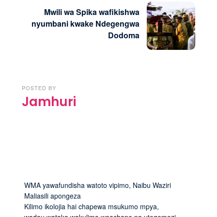
Mwili wa Spika wafikishwa
nyumbani kwake Ndegengwa
Dodoma
POSTED BY
Jamhuri
WMA yawafundisha watoto vipimo, Naibu Waziri
Maliasili apongeza
Kilimo ikolojia hai chapewa msukumo mpya,
wadau wataka wakulima waachane na utegemezi