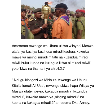
Amesema mwenge wa Uhuru ukiwa wilayani Maswa
utafanya kazi ya kuzindua miradi kadhaa, kuweka
mawe ya msingi miradi mitatu na kuzindua miradi
miwili huku kuona na kukagua ikiwa ni miradi miwilii
yote ikiwa na thamani ya sh.bil.2.7.
” Ndugu kiongozi wa Mbio za Mwenge wa Uhuru
Kitaifa Ismail Ali Ussi, mwenge ukiwa hapa Wilaya ya
Maswa utatembelea, kukagua miradi 7, kuzindua
miradi 2, kuweka mawe ya ,singing miradi 3 na
kuona na kukagua miradi 2″ amesema Dkt. Anney.