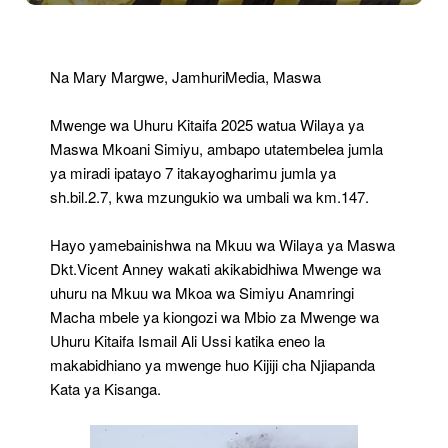
Watembelea
Miradi
7
Ya
Na Mary Margwe, JamhuriMedia, Maswa
Gharama
Ya
Mwenge wa Uhuru Kitaifa 2025 watua Wilaya ya
Sh.bil.
2.7
Maswa Mkoani Simiyu, ambapo utatembelea jumla
ya miradi ipatayo 7 itakayogharimu jumla ya
sh.bil.2.7, kwa mzungukio wa umbali wa km.147.
Hayo yamebainishwa na Mkuu wa Wilaya ya Maswa
Dkt.Vicent Anney wakati akikabidhiwa Mwenge wa
uhuru na Mkuu wa Mkoa wa Simiyu Anamringi
Macha mbele ya kiongozi wa Mbio za Mwenge wa
Uhuru Kitaifa Ismail Ali Ussi katika eneo la
makabidhiano ya mwenge huo Kijiji cha Njiapanda
Kata ya Kisanga.