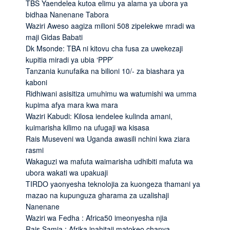
TBS Yaendelea kutoa elimu ya alama ya ubora ya
bidhaa Nanenane Tabora
Waziri Aweso aagiza milioni 508 zipelekwe mradi wa
maji Gidas Babati
Dk Msonde: TBA ni kitovu cha fusa za uwekezaji
kupitia miradi ya ubia ‘PPP’
Tanzania kunufaika na bilioni 10/- za biashara ya
kaboni
Ridhiwani asisitiza umuhimu wa watumishi wa umma
kupima afya mara kwa mara
Waziri Kabudi: Kilosa iendelee kulinda amani,
kuimarisha kilimo na ufugaji wa kisasa
Rais Museveni wa Uganda awasili nchini kwa ziara
rasmi
Wakaguzi wa mafuta waimarisha udhibiti mafuta wa
ubora wakati wa upakuaji
TIRDO yaonyesha teknolojia za kuongeza thamani ya
mazao na kupunguza gharama za uzalishaji
Nanenane
Waziri wa Fedha : Africa50 imeonyesha njia
Rais Samia : Afrika inahitaji matokeo chanya