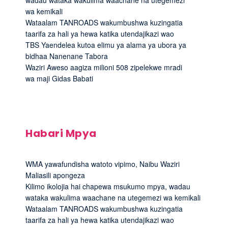
wa kemikali
Wataalam TANROADS wakumbushwa kuzingatia
taarifa za hali ya hewa katika utendajikazi wao
TBS Yaendelea kutoa elimu ya alama ya ubora ya
bidhaa Nanenane Tabora
Waziri Aweso aagiza milioni 508 zipelekwe mradi
wa maji Gidas Babati
Habari Mpya
WMA yawafundisha watoto vipimo, Naibu Waziri
Maliasili apongeza
Kilimo ikolojia hai chapewa msukumo mpya, wadau
wataka wakulima waachane na utegemezi wa kemikali
Wataalam TANROADS wakumbushwa kuzingatia
taarifa za hali ya hewa katika utendajikazi wao