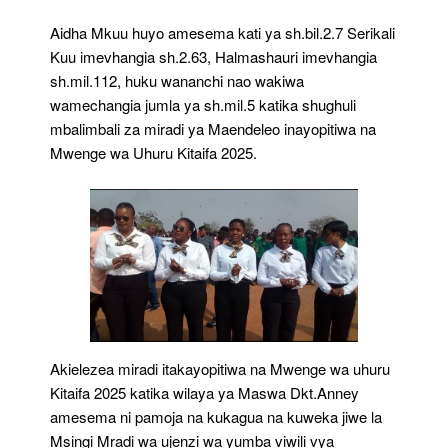
Aidha Mkuu huyo amesema kati ya sh.bil.2.7 Serikali
Kuu imevhangia sh.2.63, Halmashauri imevhangia
sh.mil.112, huku wananchi nao wakiwa
wamechangia jumla ya sh.mil.5 katika shughuli
mbalimbali za miradi ya Maendeleo inayopitiwa na
Mwenge wa Uhuru Kitaifa 2025.
Akielezea miradi itakayopitiwa na Mwenge wa uhuru
Kitaifa 2025 katika wilaya ya Maswa Dkt.Anney
amesema ni pamoja na kukagua na kuweka jiwe la
Msingi Mradi wa ujenzi wa yumba viwili vya