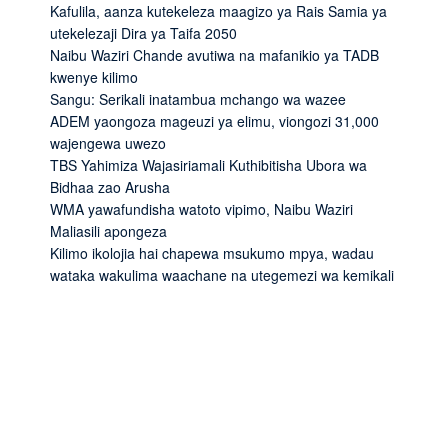
Kafulila, aanza kutekeleza maagizo ya Rais Samia ya
utekelezaji Dira ya Taifa 2050
Naibu Waziri Chande avutiwa na mafanikio ya TADB
kwenye kilimo
Sangu: Serikali inatambua mchango wa wazee
ADEM yaongoza mageuzi ya elimu, viongozi 31,000
wajengewa uwezo
TBS Yahimiza Wajasiriamali Kuthibitisha Ubora wa
Bidhaa zao Arusha
WMA yawafundisha watoto vipimo, Naibu Waziri
Maliasili apongeza
Kilimo ikolojia hai chapewa msukumo mpya, wadau
wataka wakulima waachane na utegemezi wa kemikali