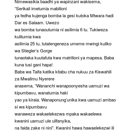
Nimewasikia baadhi ya wapinzani wakisema,
“Serikali imetumia mabilioni
ya fedha kujenga bomba la gesi kutoka Mtwara hadi
Dar es Salaam. Uwezo
wa bomba tunaoutumia ni asilimia 6 tu. Tukiweza
kulitumia kwa
asilimia 25 tu, tutatengeneza umeme mwingi kuliko
wa Stiegler’s Gorge
tunaotaka kuutafuta kwa matrilioni ya mapesa. Baba
kuna tusi gani hapa!
Baba wa Taifa katika kitabu cha nukuu za Kiswahili
za Mwalimu Nyerere
anasema, “Wananchi wanapoonyesha uamuzi wa
kipumbavu, wanatumia haki
yao ya kiraia. Wanaponung’unika kwa uamuzi ambao
si wa kipumbavu
wanaweza wakaelekezwa mpaka wakaelewa
kwanini uamuzi ule ulifanyika,
na faida zake ni nini”. Kwanini hawa hawaelekezwi ili