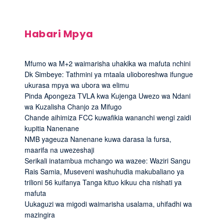
Habari Mpya
Mfumo wa M+2 waimarisha uhakika wa mafuta nchini
Dk Simbeye: Tathmini ya mtaala ulioboreshwa ifungue
ukurasa mpya wa ubora wa elimu
Pinda Apongeza TVLA kwa Kujenga Uwezo wa Ndani
wa Kuzalisha Chanjo za Mifugo
Chande aihimiza FCC kuwafikia wananchi wengi zaidi
kupitia Nanenane
NMB yageuza Nanenane kuwa darasa la fursa,
maarifa na uwezeshaji
Serikali inatambua mchango wa wazee: Waziri Sangu
Rais Samia, Museveni washuhudia makubaliano ya
trilioni 56 kuifanya Tanga kituo kikuu cha nishati ya
mafuta
Uukaguzi wa migodi waimarisha usalama, uhifadhi wa
mazingira