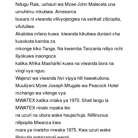
Ndugu Rais, ushauri wa Mzee John Malecela una
umuhimu mkubwa. Amesema
busara ni viwanda vilivyojengwa na serikali zilizopita,
vifufuliwe.
Akatolea mfano kuwa kiwanda kikubwa duniani cha
kusokota kamba za
mkonge kiko Tanga. Na kwamba Tanzania ndiyo nchi
iliyokuwa inaongoza
katika Afrika Mashariki kuwa na viwanda bora na
vingi vya nguo.
Wajenzi wa viwanda hivi vipya hili hawakuliona.
Muulizeni Mzee Joseph Mfugale wa Peacock Hotel
mchango wa vitenge vya
MWATEX katika miaka ya 1970. Shati langu la
MWATEX ninalo mpaka leo
na uzuri na ubora wake haujachuja. Nililinunua
nilipopita Mwanza kwa
mara ya mwisho mwaka 1975. Kwa uzuri wake
lilinivutia watazamaji wengi