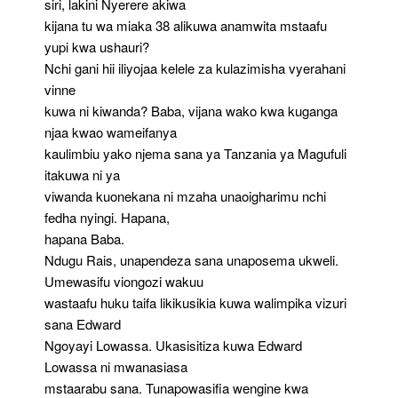
siri, lakini Nyerere akiwa
kijana tu wa miaka 38 alikuwa anamwita mstaafu
yupi kwa ushauri?
Nchi gani hii iliyojaa kelele za kulazimisha vyerahani
vinne
kuwa ni kiwanda? Baba, vijana wako kwa kuganga
njaa kwao wameifanya
kaulimbiu yako njema sana ya Tanzania ya Magufuli
itakuwa ni ya
viwanda kuonekana ni mzaha unaoigharimu nchi
fedha nyingi. Hapana,
hapana Baba.
Ndugu Rais, unapendeza sana unaposema ukweli.
Umewasifu viongozi wakuu
wastaafu huku taifa likikusikia kuwa walimpika vizuri
sana Edward
Ngoyayi Lowassa. Ukasisitiza kuwa Edward
Lowassa ni mwanasiasa
mstaarabu sana. Tunapowasifia wengine kwa