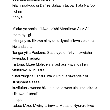
kila nilipolivaa; si Dar es Salaam tu, bali hata Nairobi
nchini
Kenya.
Miaka ya sabini nikiwa naishi Mtoni kwa Aziz Ali
mara nyingi
mboga yetu ilikuwa ni nyama iliyosindikwa vizuri na
kiwanda cha
Tanganyika Packers. Sasa vyote hivi vimekwisha
kwenda. Imebaki ni
historia. Mzee Malecela anashauri viwanda hivi
vifufuliwe. Ni busara
tukauzingatia ushauri wa kuvifufua viwanda hivi.
Tusipoanza sasa
kuvifufua viwanda hivi, mkutano wote ule utaonekana
ulikuwa ni ubatili
mtupu.
Labda Mzee Mwinyi alimwita Mstaafu Nyerere kwa