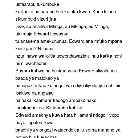
ustaarabu tukumbuke
kujifunza ustaarabu huo kutoka kwao. Kuna kijana
sikumbuki vizuri jina
lake, au anaitwa Mtinga, au Mkinga, au Mjinga,
ukimtaja Edward Lowassa
tu anasema amekununua. Edward ana mfuko mpana
kiasi gani? Ni bahati
nzuri hawa waliojitia uewendawazimu huu katika nchi
hii ni wachache.
Busara kubwa na hekima yake Edward aliyoitumia
baada ya matokeo ya
uchaguzi mkuu kutangazwa ndiyo iliyoifanya nchi hii
ibakiwe na angalau
na haka ‘kaamani’ kadogo ambako nako
tunakachezea. Kistaarabu kabisa
Edward ameonya kuwa hata hii amani ndogo iliyopo
nayo itapotea ikiwa
baadhi ya viongozi wataendelea kusema maneno ya
hovyo bila kuyapima.