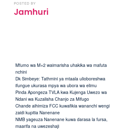
POSTED BY
Jamhuri
Mfumo wa M+2 waimarisha uhakika wa mafuta
nchini
Dk Simbeye: Tathmini ya mtaala ulioboreshwa
ifungue ukurasa mpya wa ubora wa elimu
Pinda Apongeza TVLA kwa Kujenga Uwezo wa
Ndani wa Kuzalisha Chanjo za Mifugo
Chande aihimiza FCC kuwafikia wananchi wengi
zaidi kupitia Nanenane
NMB yageuza Nanenane kuwa darasa la fursa,
maarifa na uwezeshaji