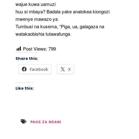
wajue kuwa uamuzi
huu si mbaya? Badala yake anatokea kiongozi
mwenye mawazo ya
Tumbusi na kusema, “Piga, ua, galagaza na
watakaobishia tutawafunga
Post Views:
799
Share this:
Facebook
X
Like this:
PAGE ZA NDANI