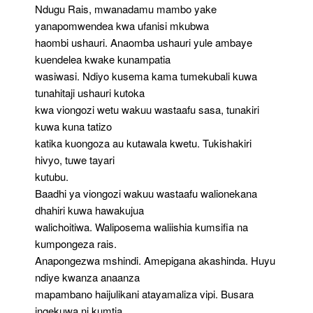
Ndugu Rais, mwanadamu mambo yake
yanapomwendea kwa ufanisi mkubwa
haombi ushauri. Anaomba ushauri yule ambaye
kuendelea kwake kunampatia
wasiwasi. Ndiyo kusema kama tumekubali kuwa
tunahitaji ushauri kutoka
kwa viongozi wetu wakuu wastaafu sasa, tunakiri
kuwa kuna tatizo
katika kuongoza au kutawala kwetu. Tukishakiri
hivyo, tuwe tayari
kutubu.
Baadhi ya viongozi wakuu wastaafu walionekana
dhahiri kuwa hawakujua
walichoitiwa. Waliposema waliishia kumsifia na
kumpongeza rais.
Anapongezwa mshindi. Amepigana akashinda. Huyu
ndiye kwanza anaanza
mapambano haijulikani atayamaliza vipi. Busara
ingekuwa ni kumtia