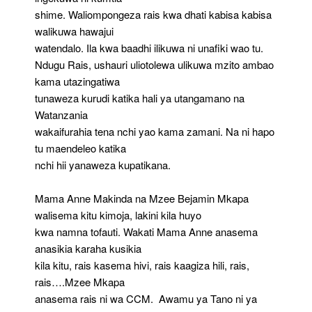
shime. Waliompongeza rais kwa dhati kabisa kabisa
walikuwa hawajui
watendalo. Ila kwa baadhi ilikuwa ni unafiki wao tu.
Ndugu Rais, ushauri uliotolewa ulikuwa mzito ambao
kama utazingatiwa
tunaweza kurudi katika hali ya utangamano na
Watanzania
wakaifurahia tena nchi yao kama zamani. Na ni hapo
tu maendeleo katika
nchi hii yanaweza kupatikana.
Mama Anne Makinda na Mzee Bejamin Mkapa
walisema kitu kimoja, lakini kila huyo
kwa namna tofauti. Wakati Mama Anne anasema
anasikia karaha kusikia
kila kitu, rais kasema hivi, rais kaagiza hili, rais,
rais….Mzee Mkapa
anasema rais ni wa CCM. Awamu ya Tano ni ya