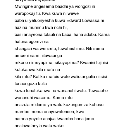
Mwingine angesema baadhi ya viongozi ni
waropokaji tu. Kwa kuwa ni wewe
baba uliyetuonyesha kuwa Edward Lowassa ni
hazina muhimu kwa nchi hii,
basi anayeona tofauti na baba, hana adabu. Kama
hatuna ugomvi na
shangazi wa wenzetu, tuwaheshimu. Nikisema
amueni nami nitawaunga
mkono nimeyapima, sikuyapima? Kwanini tujihisi
kutukanwa kila mara na
kila mtu? Katika marais wote waliotangulia ni sisi
tunaongoza kulia
kuwa tunatukanwa na wananchi wetu. Tuwaache
wananchi waseme. Kama mtu
anazuia midomo ya watu kuzungumza kuhusu
mambo mema anayowatendea, kwa
namna yoyote anajua kwamba hana jema
analowafanyia watu wake.