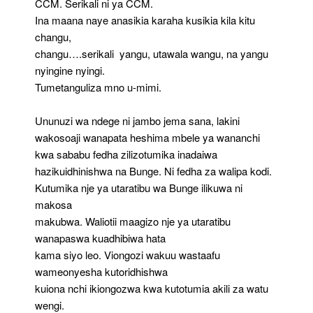
CCM. Serikali ni ya CCM.
Ina maana naye anasikia karaha kusikia kila kitu
changu,
changu….serikali yangu, utawala wangu, na yangu
nyingine nyingi.
Tumetanguliza mno u-mimi.
Ununuzi wa ndege ni jambo jema sana, lakini
wakosoaji wanapata heshima mbele ya wananchi
kwa sababu fedha zilizotumika inadaiwa
hazikuidhinishwa na Bunge. Ni fedha za walipa kodi.
Kutumika nje ya utaratibu wa Bunge ilikuwa ni
makosa
makubwa. Waliotii maagizo nje ya utaratibu
wanapaswa kuadhibiwa hata
kama siyo leo. Viongozi wakuu wastaafu
wameonyesha kutoridhishwa
kuiona nchi ikiongozwa kwa kutotumia akili za watu
wengi.