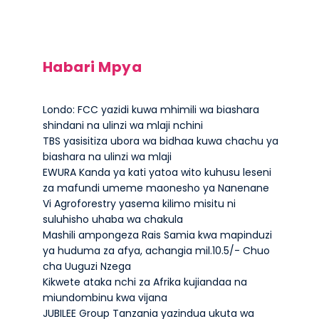
Habari Mpya
Londo: FCC yazidi kuwa mhimili wa biashara
shindani na ulinzi wa mlaji nchini
TBS yasisitiza ubora wa bidhaa kuwa chachu ya
biashara na ulinzi wa mlaji
EWURA Kanda ya kati yatoa wito kuhusu leseni
za mafundi umeme maonesho ya Nanenane
Vi Agroforestry yasema kilimo misitu ni
suluhisho uhaba wa chakula
Mashili ampongeza Rais Samia kwa mapinduzi
ya huduma za afya, achangia mil.10.5/- Chuo
cha Uuguzi Nzega
Kikwete ataka nchi za Afrika kujiandaa na
miundombinu kwa vijana
JUBILEE Group Tanzania yazindua ukuta wa