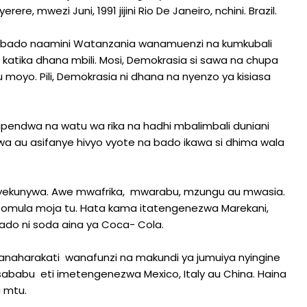
 mwezi Juni, 1991 jijini Rio De Janeiro, nchini. Brazil.
bado naamini Watanzania wanamuenzi na kumkubali
ia katika dhana mbili. Mosi, Demokrasia si sawa na chupa
 moyo. Pili, Demokrasia ni dhana na nyenzo ya kisiasa
napendwa na watu wa rika na hadhi mbalimbali duniani
wa au asifanye hivyo vyote na bado ikawa si dhima wala
nayekunywa. Awe mwafrika, mwarabu, mzungu au mwasia.
omula moja tu. Hata kama itatengenezwa Marekani,
 bado ni soda aina ya Coca- Cola.
anaharakati wanafunzi na makundi ya jumuiya nyingine
sababu eti imetengenezwa Mexico, Italy au China. Haina
a mtu.