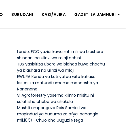
ZO
BURUDANI
KAZI/AJIRA
GAZETI LA JAMHURI
Londo: FCC yazidi kuwa mhimili wa biashara
shindani na ulinzi wa mlaji nchini
TBS yasisitiza ubora wa bidhaa kuwa chachu
ya biashara na ulinzi wa mlaji
EWURA Kanda ya kati yatoa wito kuhusu
leseni za mafundi umeme maonesho ya
Nanenane
Vi Agroforestry yasema kilimo misitu ni
suluhisho uhaba wa chakula
Mashili ampongeza Rais Samia kwa
mapinduzi ya huduma za afya, achangia
mil.10.5/- Chuo cha Uuguzi Nzega