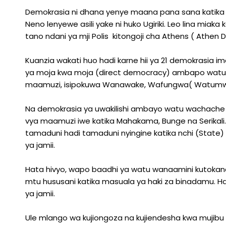
Demokrasia ni dhana yenye maana pana sana katika k
Neno lenyewe asili yake ni huko Ugiriki. Leo lina mia
tano ndani ya mji Polis kitongoji cha Athens ( Athen
Kuanzia wakati huo hadi karne hii ya 21 demokrasia im
ya moja kwa moja (direct democracy) ambapo watu wo
maamuzi, isipokuwa Wanawake, Wafungwa( Watumwa) 
Na demokrasia ya uwakilishi ambayo watu wachache w
vya maamuzi iwe katika Mahakama, Bunge na Serikali.
tamaduni hadi tamaduni nyingine katika nchi (State)
ya jamii.
Hata hivyo, wapo baadhi ya watu wanaamini kutokana
mtu hususani katika masuala ya haki za binadamu. 
ya jamii.
Ule mlango wa kujiongoza na kujiendesha kwa mujibu 