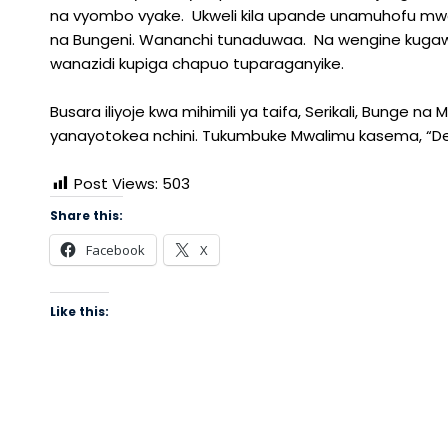
na vyombo vyake. Ukweli kila upande unamuhofu mw
na Bungeni. Wananchi tunaduwaa. Na wengine kugawa
wanazidi kupiga chapuo tuparaganyike.
Busara iliyoje kwa mihimili ya taifa, Serikali, Bung
yanayotokea nchini. Tukumbuke Mwalimu kasema, “De
Post Views:
503
Share this:
Facebook
X
Like this: