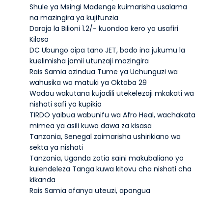
Shule ya Msingi Madenge kuimarisha usalama
na mazingira ya kujifunzia
Daraja la Bilioni 1.2/- kuondoa kero ya usafiri
Kilosa
DC Ubungo aipa tano JET, bado ina jukumu la
kuelimisha jamii utunzaji mazingira
Rais Samia azindua Tume ya Uchunguzi wa
wahusika wa matuki ya Oktoba 29
Wadau wakutana kujadili utekelezaji mkakati wa
nishati safi ya kupikia
TIRDO yaibua wabunifu wa Afro Heal, wachakata
mimea ya asili kuwa dawa za kisasa
Tanzania, Senegal zaimarisha ushirikiano wa
sekta ya nishati
Tanzania, Uganda zatia saini makubaliano ya
kuiendeleza Tanga kuwa kitovu cha nishati cha
kikanda
Rais Samia afanya uteuzi, apangua