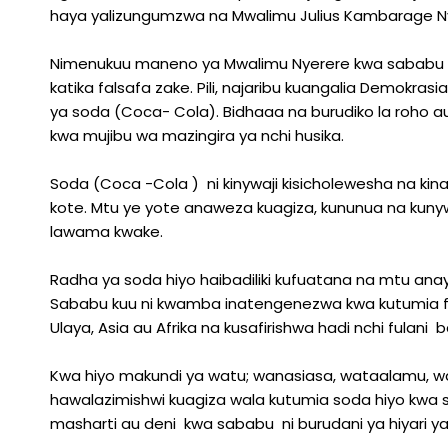
haya yalizungumzwa na Mwalimu Julius Kambarage Nyerere,
Nimenukuu maneno ya Mwalimu Nyerere kwa sababu 
katika falsafa zake. Pili, najaribu kuangalia Demokras
ya soda (Coca- Cola). Bidhaaa na burudiko la roho au
kwa mujibu wa mazingira ya nchi husika.
Soda (Coca -Cola ) ni kinywaji kisicholewesha na ki
kote. Mtu ye yote anaweza kuagiza, kununua na kuny
lawama kwake.
Radha ya soda hiyo haibadiliki kufuatana na mtu a
Sababu kuu ni kwamba inatengenezwa kwa kutumia f
Ulaya, Asia au Afrika na kusafirishwa hadi nchi fulani
Kwa hiyo makundi ya watu; wanasiasa, wataalamu, w
hawalazimishwi kuagiza wala kutumia soda hiyo kwa 
masharti au deni kwa sababu ni burudani ya hiyari y