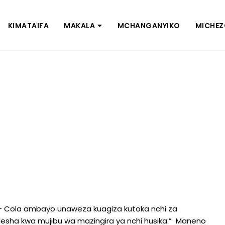
KIMATAIFA
MAKALA
MCHANGANYIKO
MICHE
- Cola ambayo unaweza kuagiza kutoka nchi za
esha kwa mujibu wa mazingira ya nchi husika.” Maneno