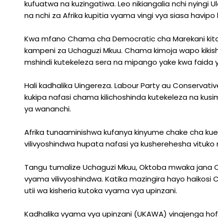
kufuatwa na kuzingatiwa. Leo nikiangalia nchi nyingi 
na nchi za Afrika kupitia vyama vingi vya siasa havipo 
Kwa mfano Chama cha Democratic cha Marekani kita
kampeni za Uchaguzi Mkuu. Chama kimoja wapo kikishin
mshindi kutekeleza sera na mipango yake kwa faida 
Hali kadhalika Uingereza. Labour Party au Conservati
kukipa nafasi chama kilichoshinda kutekeleza na ku
ya wananchi.
Afrika tunaaminishwa kufanya kinyume chake cha ku
vilivyoshindwa hupata nafasi ya kusherehesha vituko n
Tangu tumalize Uchaguzi Mkuu, Oktoba mwaka jana Ch
vyama vilivyoshindwa. Katika mazingira hayo haikosi
utii wa kisheria kutoka vyama vya upinzani.
Kadhalika vyama vya upinzani (UKAWA) vinajenga hofu