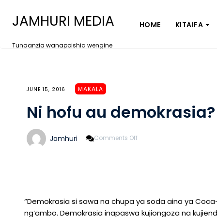
JAMHURI MEDIA
HOME
KITAIFA
Tunaanzia wanapoishia wengine
MAKALA
JUNE 15, 2016
Ni hofu au demokrasia?
On
Jamhuri
Comments Off
Ni
Hofu
Au
Demokrasia?
“Demokrasia si sawa na chupa ya soda aina ya Coca
ng’ambo. Demokrasia inapaswa kujiongoza na kujiend