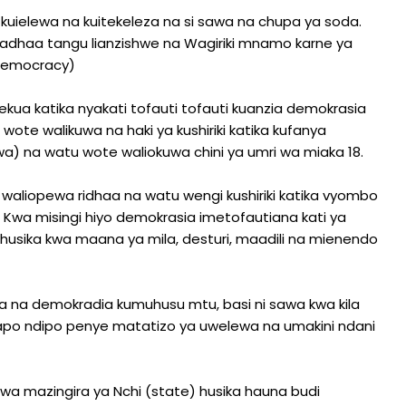
uielewa na kuitekeleza na si sawa na chupa ya soda.
ka kadhaa tangu lianzishwe na Wagiriki mnamo karne ya
 Democracy)
ekua katika nyakati tofauti tofauti kuanzia demokrasia
te walikuwa na haki ya kushiriki katika kufanya
na watu wote waliokuwa chini ya umri wa miaka 18.
aliopewa ridhaa na watu wengi kushiriki katika vyombo
 Kwa misingi hiyo demokrasia imetofautiana kati ya
 husika kwa maana ya mila, desturi, maadili na mienendo
 na demokradia kumuhusu mtu, basi ni sawa kwa kila
Hapo ndipo penye matatizo ya uwelewa na umakini ndani
wa mazingira ya Nchi (state) husika hauna budi