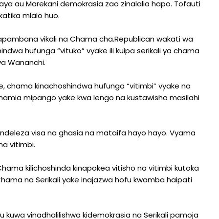
Ulaya au Marekani demokrasia zao zinalalia hapo. Tofauti
katika mlalo huo.
pambana vikali na Chama cha.Republican wakati wa
dwa hufunga “vituko” vyake ili kuipa serikali ya chama
ya Wananchi.
ve, chama kinachoshindwa hufunga “vitimbi” vyake na
simamia mipango yake kwa lengo na kustawisha masilahi
endeleza visa na ghasia na mataifa hayo hayo. Vyama
a vitimbi.
ama kilichoshinda kinapokea vitisho na vitimbi kutoka
 Chama na Serikali yake inajazwa hofu kwamba haipati
 kuwa vinadhalilishwa kidemokrasia na Serikali pamoja