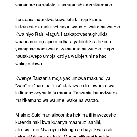
wanaume na watoto tunamaanisha mshikamano.
Tanzania inaundwa kuwa kitu kimoja kizima
kutokana na makundi haya, waume, wake na watoto.
Kwa hiyo Rais Magufuli atakapowashughulikia
waandamanaji ajue madhara yatakitokea lazima
yawaguse wanawake, wanaume na watoto. Hapo
hautakuwepo umoja kati ya waliojeruhi na hao
waliojeruhiwa.
Kwenye Tanzania moja yakiumbwa makundi ya
“wao” au “hao” na “sisi” utakuwa ndio mwanzo wa
kulimong’onyoa taifa maana, Tanzania inaundwa na
mshikamano wa waume, wake na watoto.
Mfalme Suleiman alipoomba hekima ili imwezeshe
kutenda haki kwa kufanya maamuzi sahihi,
alimsisimua Mwenyezi Mungu ambaye kwa asili
yake ni Mungu wa haki. Mungu alifurahi kusikia