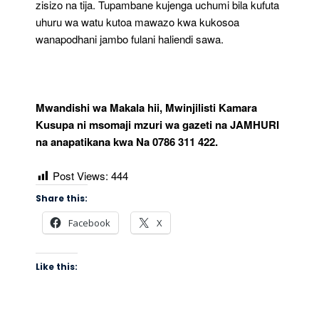
zisizo na tija. Tupambane kujenga uchumi bila kufuta
uhuru wa watu kutoa mawazo kwa kukosoa
wanapodhani jambo fulani haliendi sawa.
Mwandishi wa Makala hii, Mwinjilisti Kamara
Kusupa ni msomaji mzuri wa gazeti na JAMHURI
na anapatikana kwa Na 0786 311 422.
Post Views:
444
Share this:
Facebook
X
Like this: