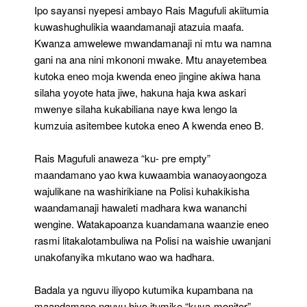
Ipo sayansi nyepesi ambayo Rais Magufuli akiitumia
kuwashughulikia waandamanaji atazuia maafa.
Kwanza amwelewe mwandamanaji ni mtu wa namna
gani na ana nini mkononi mwake. Mtu anayetembea
kutoka eneo moja kwenda eneo jingine akiwa hana
silaha yoyote hata jiwe, hakuna haja kwa askari
mwenye silaha kukabiliana naye kwa lengo la
kumzuia asitembee kutoka eneo A kwenda eneo B.
Rais Magufuli anaweza “ku- pre empty”
maandamano yao kwa kuwaambia wanaoyaongoza
wajulikane na washirikiane na Polisi kuhakikisha
waandamanaji hawaleti madhara kwa wananchi
wengine. Watakapoanza kuandamana waanzie eneo
rasmi litakalotambuliwa na Polisi na waishie uwanjani
unakofanyika mkutano wao wa hadhara.
Badala ya nguvu iliyopo kutumika kupambana na
maandamano nguvu hiyo itumike “kuya-monitor”