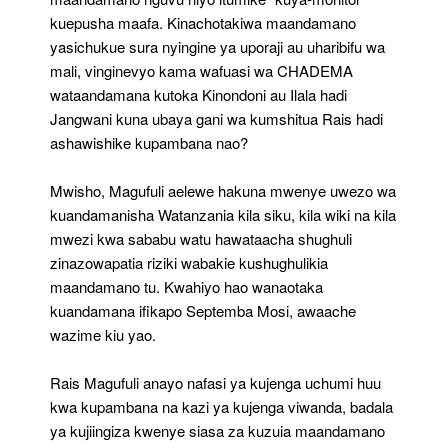
kuepusha maafa. Kinachotakiwa maandamano
yasichukue sura nyingine ya uporaji au uharibifu wa
mali, vinginevyo kama wafuasi wa CHADEMA
wataandamana kutoka Kinondoni au Ilala hadi
Jangwani kuna ubaya gani wa kumshitua Rais hadi
ashawishike kupambana nao?
Mwisho, Magufuli aelewe hakuna mwenye uwezo wa
kuandamanisha Watanzania kila siku, kila wiki na kila
mwezi kwa sababu watu hawataacha shughuli
zinazowapatia riziki wabakie kushughulikia
maandamano tu. Kwahiyo hao wanaotaka
kuandamana ifikapo Septemba Mosi, awaache
wazime kiu yao.
Rais Magufuli anayo nafasi ya kujenga uchumi huu
kwa kupambana na kazi ya kujenga viwanda, badala
ya kujiingiza kwenye siasa za kuzuia maandamano