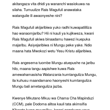
akitangaza vita dhidi ya wananchi wasiokuwa na
silaha. Tumuulize Rais Magufuli anawataka
watangulie ili awaonyeshe nini?
Rais Magufuli akijaribiwa yuko radhi kuwapatililiza
hao wanaomjaribu? Hii ni kauli ya kujikweza, kwani
Rais Magufuli akiwa binaadamu hawezi kuepuka
majaribu. Asiyejaribiwa ni Mungu peke yake. Ndio
maana hata Mwokozi wetu Yesu Kristu alijaribiwa.
Rais angesema tuombe Mungu atuepushe na jaribu
hilo, maana tangu aapishwe kuwa Rais
amewahamasisha Watanzania kumtanguliza Mungu,
ila kuhusu maandamano haonyeshi kumtanguliza
Mungu bali ametanguliza jazba.
Kwenye Mkutano Mkuu wa Chama Cha Mapinduzi
(CCM), pale Dodoma alitoa kauli tata akimsifia
Kikwete kuwa mvumilivu, kwani angekuwa yeye