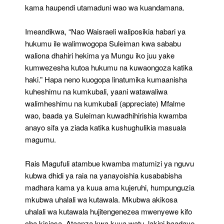
kama haupendi utamaduni wao wa kuandamana.
Imeandikwa, “Nao Waisraeli waliposikia habari ya
hukumu ile walimwogopa Suleiman kwa sababu
waliona dhahiri hekima ya Mungu iko juu yake
kumwezesha kutoa hukumu na kuwaongoza katika
haki.” Hapa neno kuogopa linatumika kumaanisha
kuheshimu na kumkubali, yaani watawaliwa
walimheshimu na kumkubali (appreciate) Mfalme
wao, baada ya Suleiman kuwadhihirishia kwamba
anayo sifa ya ziada katika kushughulikia masuala
magumu.
Rais Magufuli atambue kwamba matumizi ya nguvu
kubwa dhidi ya raia na yanayoishia kusababisha
madhara kama ya kuua ama kujeruhi, humpunguzia
mkubwa uhalali wa kutawala. Mkubwa akikosa
uhalali wa kutawala hujitengenezea mwenyewe kifo
cha kisiasa. Ataanza kwa kuua watu, lakini baadaye