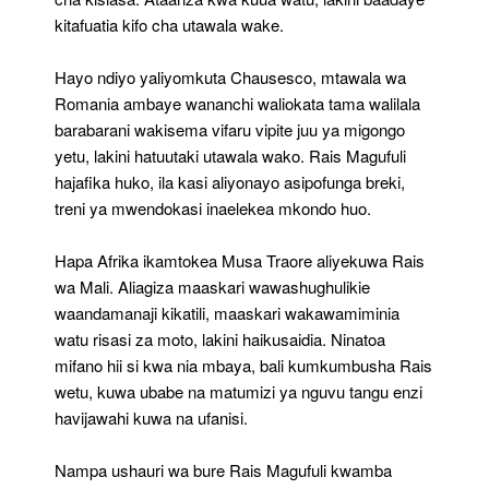
kitafuatia kifo cha utawala wake.
Hayo ndiyo yaliyomkuta Chausesco, mtawala wa
Romania ambaye wananchi waliokata tama walilala
barabarani wakisema vifaru vipite juu ya migongo
yetu, lakini hatuutaki utawala wako. Rais Magufuli
hajafika huko, ila kasi aliyonayo asipofunga breki,
treni ya mwendokasi inaelekea mkondo huo.
Hapa Afrika ikamtokea Musa Traore aliyekuwa Rais
wa Mali. Aliagiza maaskari wawashughulikie
waandamanaji kikatili, maaskari wakawamiminia
watu risasi za moto, lakini haikusaidia. Ninatoa
mifano hii si kwa nia mbaya, bali kumkumbusha Rais
wetu, kuwa ubabe na matumizi ya nguvu tangu enzi
havijawahi kuwa na ufanisi.
Nampa ushauri wa bure Rais Magufuli kwamba