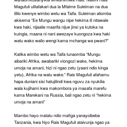
Magufuli ulitafakari dua la Mfalme Suleiman na dua
lililo kwenye wimbo wetu wa Taifa. Suleiman aliomba
akisema “Ee Mungu wangu nipe hekima ili nitawale
kwa haki, nijaalie maarifa nijue jinsi ya kutoka na
kuingia, maana ni nani awezaye kuongoza kwa haki
watu wako walio wengi kama mchanga wa pwani?”
Katika wimbo wetu wa Taifa tunaomba “Mungu
aibariki Afrika, awabariki viongozi wake, hekima
umoja na amani, hizi ni ngao zetu (yaani ndio kinga
yetu), Afrika na watu wake.” Rais Magufuli afahamu
hapa duniani sisi hatujilindi kwa nguvu za nyukilia
wala kujihami kwa makombora ya masafa marefu
kama Marekani na Russia, bali ngao zetu ni “hekima
umoja na amani”
Mambo hayo matatu ndio mafiga yanayoibeba
Tanzania, kwa hiyo Rais Magufuli ataivunja ngao ya