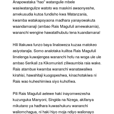
Anapowataka “hao” watangulie mbele
wasiwatangulize watoto wa maskini awaonyeshe,
amekusudia kutoa fundisho kwa Watanzania,
kwamba watakapoyaona madhara yanayowakuta
waandamanaji (ambao Rais Magufuli amewakamia),
wananchi wengine hawatathubutu tena kuandamana!
Hili litakuwa funzo baya linaloweza kuzaa matokeo
asiyotarajia. Somo analotaka kulitoa Rais Magufuli
limelenga kuwajengea wananchi hofu na woga ule ule
ambao Serikali za Kikomunisti ziliwaumbia raia wake.
Rais atambue kwamba wananchi wanatawaliwa
kirahisi, hawahitaji kuogopeshwa, kinachotakiwa ni
Rais wao kuheshimiwa siyo kuhofiwa.
Pili Rais Magufuli aelewe haki inayomwezesha
kuzunguka Manyoni, Singida na Nzega, akifanya
mikutano ya hadhara kuwashukuru wananchi
waliomchagua, ni haki hiyo moja ndiyo walionayo