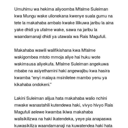
Umuhimu wa hekima aliyoomba Mfalme Suleiman
kwa Mungu wake ulionekana kwenye suala gumu na
tete la makahaba ambalo kwake lilikuwa jaribu la aina
yake dhidi ya ufalme wake, sawa na jaribu la
waandamanaji dhidi ya utawala wa Rais Magufuli.
Makahaba wawili walifikishana kwa Mfalme
wakigombea mtoto mmoja aliye hai huku wote
wakimsusa aliyekufa. Mfalme Suleiman angekuwa
mbabe na asiyethamini haki angewajibu kwa hasira
kwamba “enyi malaya msiniletee mambo yenu ya
kikahaba ondokeni.”
Lakini Suleiman alijua hata makahaba walio nchini
mwake wanastahili kutendewa haki, vivyo hivyo Rais
Magufuli aelewe kwamba ikiwa makahaba
walisikilizwa na haki ikatendeka, yeye pia anapaswa
kuwasikiliza waandamanaji na kuwatendea haki hata