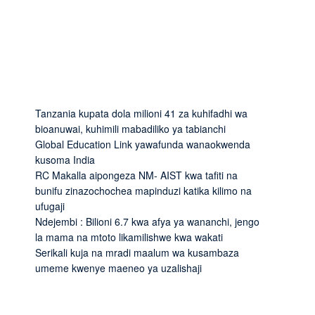
Tanzania kupata dola milioni 41 za kuhifadhi wa
bioanuwai, kuhimili mabadiliko ya tabianchi
Global Education Link yawafunda wanaokwenda
kusoma India
RC Makalla aipongeza NM- AIST kwa tafiti na
bunifu zinazochochea mapinduzi katika kilimo na
ufugaji
Ndejembi : Bilioni 6.7 kwa afya ya wananchi, jengo
la mama na mtoto likamilishwe kwa wakati
Serikali kuja na mradi maalum wa kusambaza
umeme kwenye maeneo ya uzalishaji