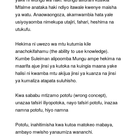
Mfalme anataka haki ndiyo itawale kwenye maisha
ya watu. Anaowaongoza, akamwambia hata yale
usiyoyaomba nimekupa utajiri, fahari, heshima na
utukufu.
Hekima ni uwezo wa mtu kutumia kile
anachokifahamu (the ability to use knowledge).
Kumbe Suleiman alipoomba Mungu ampe hekima na
maarifa ajue jinsi ya kutoka na kuingia maana yake
halisi ni kwamba mtu akijua jinsi ya kuanza na jinsi
ya kumaliza atapata suluhisho.
Kwa sababu mtizamo potofu (wrong concept),
unazaa tafsiri iliyopotoka, nayo tafsiri potofu, inazaa
namna potofu, hiyo namna
Potofu, inahitimisha kwa kutoa matokeo mabaya,
ambayo mwisho yanaumiza wananchi.