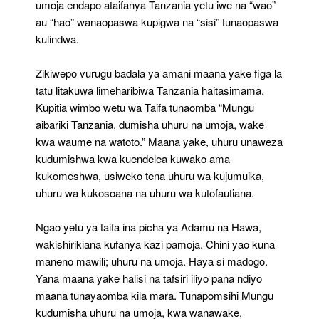
umoja endapo ataifanya Tanzania yetu iwe na “wao”
au “hao” wanaopaswa kupigwa na “sisi” tunaopaswa
kulindwa.
Zikiwepo vurugu badala ya amani maana yake figa la
tatu litakuwa limeharibiwa Tanzania haitasimama.
Kupitia wimbo wetu wa Taifa tunaomba “Mungu
aibariki Tanzania, dumisha uhuru na umoja, wake
kwa waume na watoto.” Maana yake, uhuru unaweza
kudumishwa kwa kuendelea kuwako ama
kukomeshwa, usiweko tena uhuru wa kujumuika,
uhuru wa kukosoana na uhuru wa kutofautiana.
Ngao yetu ya taifa ina picha ya Adamu na Hawa,
wakishirikiana kufanya kazi pamoja. Chini yao kuna
maneno mawili; uhuru na umoja. Haya si madogo.
Yana maana yake halisi na tafsiri iliyo pana ndiyo
maana tunayaomba kila mara. Tunapomsihi Mungu
kudumisha uhuru na umoja, kwa wanawake,