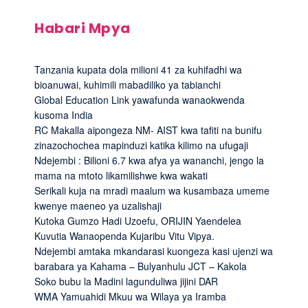
Habari Mpya
Tanzania kupata dola milioni 41 za kuhifadhi wa
bioanuwai, kuhimili mabadiliko ya tabianchi
Global Education Link yawafunda wanaokwenda
kusoma India
RC Makalla aipongeza NM- AIST kwa tafiti na bunifu
zinazochochea mapinduzi katika kilimo na ufugaji
Ndejembi : Bilioni 6.7 kwa afya ya wananchi, jengo la
mama na mtoto likamilishwe kwa wakati
Serikali kuja na mradi maalum wa kusambaza umeme
kwenye maeneo ya uzalishaji
Kutoka Gumzo Hadi Uzoefu, ORIJIN Yaendelea
Kuvutia Wanaopenda Kujaribu Vitu Vipya.
Ndejembi amtaka mkandarasi kuongeza kasi ujenzi wa
barabara ya Kahama – Bulyanhulu JCT – Kakola
Soko bubu la Madini lagunduliwa jijini DAR
WMA Yamuahidi Mkuu wa Wilaya ya Iramba