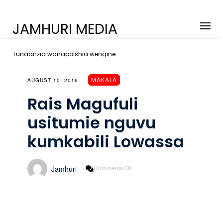
JAMHURI MEDIA
Tunaanzia wanapoishia wengine
MAKALA
AUGUST 10, 2016
Rais Magufuli
usitumie nguvu
kumkabili Lowassa
On
Comments Off
Jamhuri
Rais
Magufuli
Usitumie
Nguvu
Kumkabili
Lowassa