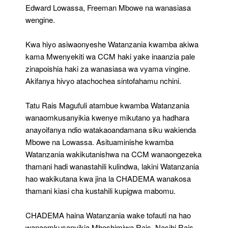
Edward Lowassa, Freeman Mbowe na wanasiasa
wengine.
Kwa hiyo asiwaonyeshe Watanzania kwamba akiwa
kama Mwenyekiti wa CCM haki yake inaanzia pale
zinapoishia haki za wanasiasa wa vyama vingine.
Akifanya hivyo atachochea sintofahamu nchini.
Tatu Rais Magufuli atambue kwamba Watanzania
wanaomkusanyikia kwenye mikutano ya hadhara
anayoifanya ndio watakaoandamana siku wakienda
Mbowe na Lowassa. Asituaminishe kwamba
Watanzania wakikutanishwa na CCM wanaongezeka
thamani hadi wanastahili kulindwa, lakini Watanzania
hao wakikutana kwa jina la CHADEMA wanakosa
thamani kiasi cha kustahili kupigwa mabomu.
CHADEMA haina Watanzania wake tofauti na hao
wanaomkusanyikia Mheshimiwa Rais. Nasihi Rais