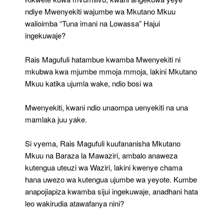
ndiye Mwenyekiti wajumbe wa Mkutano Mkuu
walioimba “Tuna imani na Lowassa” Hajui
ingekuwaje?
Rais Magufuli hatambue kwamba Mwenyekiti ni
mkubwa kwa mjumbe mmoja mmoja, lakini Mkutano
Mkuu katika ujumla wake, ndio bosi wa
Mwenyekiti, kwani ndio unaompa uenyekiti na una
mamlaka juu yake.
Si vyema, Rais Magufuli kuufananisha Mkutano
Mkuu na Baraza la Mawaziri, ambalo anaweza
kutengua uteuzi wa Waziri, lakini kwenye chama
hana uwezo wa kutengua ujumbe wa yeyote. Kumbe
anapojiapiza kwamba sijui ingekuwaje, anadhani hata
leo wakirudia atawafanya nini?