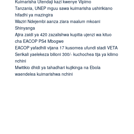
Kuimarisha Utendaji kazi kwenye Vipimo
Tanzania, UNEP mguu sawa kuimarisha ushirikiano
hifadhi ya mazingira
Waziri Ndejembi aanza ziara maalum mkoani
Shinyanga
Ajira zaidi ya 420 zazalishwa kupitia ujenzi wa kituo
cha EACOP PS4 Mbogwe
EACOP yafadhili vijana 17 kusomea ufundi stadi VETA
Serikali yaelekeza bilioni 300/- kuchochea tija ya kilimo
nchini
Mwitikio dhidi ya tahadhari kujikinga na Ebola
waendelea kuimarishwa nchini