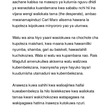
aachane kabisa na mawazo ya kutumia nguvu dhidi
ya wanaotaka kuandamana kwa sababu nchi hii ina
vijana wengi waliokata tama (the desperate), ambao
mwanamapinduzi Carl Marx alisema hawana la
kupoteza isipokuwa minyororo yao ya utumwa.
Watu wa aina hiyo yaani wasiokuwa na chochote cha
kupoteza maishani, kwa maana kuwa hawamiliki
nyumba, shamba, gari au baiskeli, hawastahili
kuchokozwa. Wala si watu wa kupambana nao. Rais
Magufuli amenukuliwa akisema watu walizoea
kubembelezana, inaonyesha yeye hayuko tayari
kuudumisha utamaduni wa kubembelezana.
Anaweza kuwa sahihi kwa walioajiriwa haifai
kuwabembeleza ila hilo lisielekezwe kwa waliokata
tamaa kwani wakichokozwa watapagawa na
wakipagawa hatima inaweza kutokuwa nzuri.